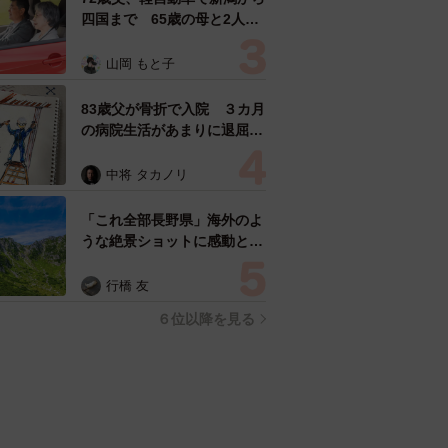
四国まで 65歳の母と2人で
3泊4日の旅 パーキングの休
憩まで分刻み… 「大学生で
山岡 もと子
も組まねえよ！」
83歳父が骨折で入院 ３カ月
の病院生活があまりに退屈で
「画用紙と色鉛筆持ってこ
い！」→スケッチブックを見
中将 タカノリ
た家族が仰天「これ、売れま
すよ…」
「これ全部長野県」海外のよ
うな絶景ショットに感動と反
響「離れてからいいところだ
ったんだって気づいた」
行橋 友
６位以降を見る