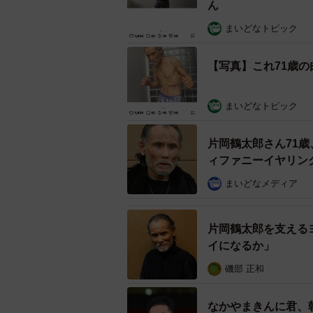
ん
まいどなトピック
【写真】これ71歳
まいどなトピック
片岡鶴太郎さん71
ィファニーイヤリン
艶』」「自身が芸術
まいどなメディア
片岡鶴太郎を支えるヨ
イになるか」
磯部 正和
なかやまきんに君、