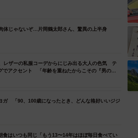
の肉体じゃないぞ…片岡鶴太郎さん、驚異の上半身
歳、レザーの私服コーデからにじみ出る大人の色気 テ
グでアクセント 「年齢を重ねたからこその『男の
作品」
ガ 「90、100歳になったとき、どんな格好いいジジ
朝食はいつも同じ「もう13〜14年はほぼ毎日食べてい