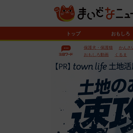
ニ
トップ
おもしろ
ュ
ー
保護犬・保護猫
かんさ
ス
一
おもしろ動画
くるま
覧