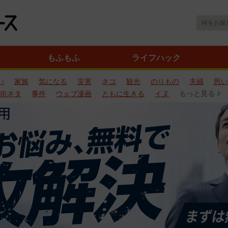
もふもふ
ライフハック
い
家族
気になる
災害
ネコ
観光
のりもの
夫婦
思い
街ネタ
事件
ウェブ漫画
ともに生きる
イヌ
もっと見る