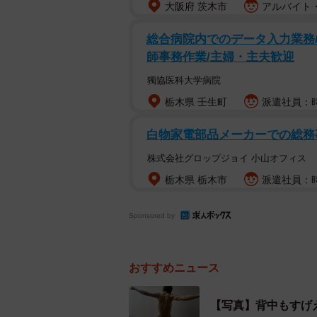
大阪府 茨木市
アルバイト・
総合病院内でのデータ入力業務/
師事務作業/主婦・主夫歓迎
獨協医科大学病院
栃木県 壬生町
派遣社員：時
白物家電部品メーカーでの総務事
株式会社グロップジョイ 小山オフィス
栃木県 栃木市
派遣社員：時給
Sponsored by
おすすめニュース
【写真】背中もすげ