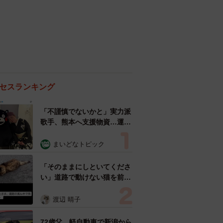
セスランキング
「不謹慎でないかと」実力派
歌手、熊本へ支援物資…運搬
トラックの車体デザインにた
めらい 「痛いほど伝わる」
まいどなトピック
「行動され立派」
「そのままにしといてくださ
い」道路で動けない猫を前に
返された一言… 懸命に生き
ようとした4日間 「命の重
渡辺 晴子
さはみんな同じ」保護団体代
表の訴え
72歳父、軽自動車で新潟から