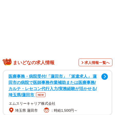
では「さすがに可愛いすぎる」「衝撃」「金髪もよく似合
いますね」「こんな品のある金髪ある！？」「かわいい人
は歳をとってもかわいい」「透明感えぐっ！！」など絶賛
の声が多く寄せられました。
まいどなの求人情報
求人情報一覧へ
医療事務・病院受付/「蓮田市」「派遣求人」 蓮
田市の病院で医師事務作業補助または医療事務/
カルテ・レセコン代行入力/実務経験が活かせる/
埼玉県/蓮田市
NEW
エムスリーキャリア株式会社
埼玉県 蓮田市
：時給1,500円～