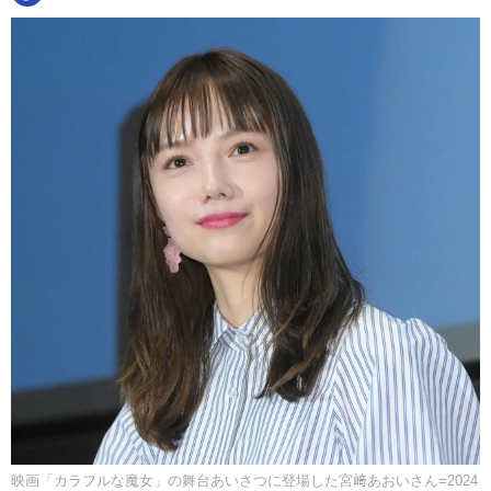
映画「カラフルな魔女」の舞台あいさつに登場した宮﨑あおいさん=2024