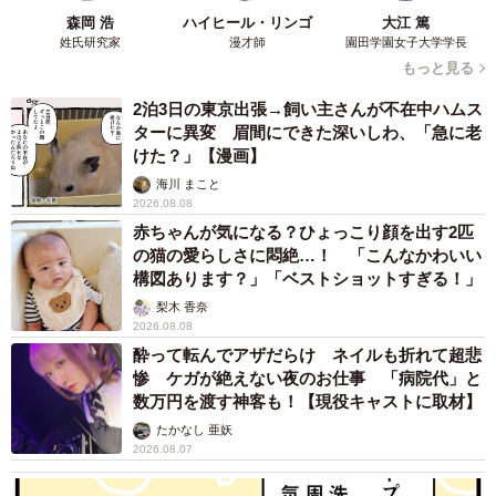
森岡 浩
ハイヒール・リンゴ
大江 篤
姓氏研究家
漫才師
園田学園女子大学学長
もっと見る
2泊3日の東京出張→飼い主さんが不在中ハムス
ターに異変 眉間にできた深いしわ、「急に老
けた？」【漫画】
海川 まこと
2026.08.08
赤ちゃんが気になる？ひょっこり顔を出す2匹
の猫の愛らしさに悶絶…！ 「こんなかわいい
構図あります？」「ベストショットすぎる！」
梨木 香奈
2026.08.08
酔って転んでアザだらけ ネイルも折れて超悲
惨 ケガが絶えない夜のお仕事 「病院代」と
数万円を渡す神客も！【現役キャストに取材】
たかなし 亜妖
2026.08.07