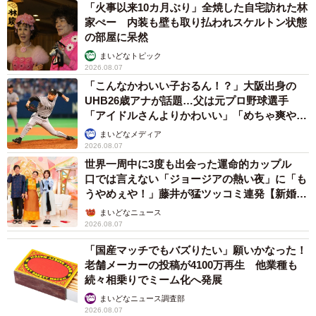
「火事以来10カ月ぶり」全焼した自宅訪れた林
家ぺー 内装も壁も取り払われスケルトン状態
の部屋に呆然
まいどなトピック
2026.08.07
「こんなかわいい子おるん！？」大阪出身の
UHB26歳アナが話題…父は元プロ野球選手
「アイドルさんよりかわいい」「めちゃ爽や
か」
まいどなメディア
2026.08.07
世界一周中に3度も出会った運命的カップル
口では言えない「ジョージアの熱い夜」に「も
うやめぇや！」藤井が猛ツッコミ連発【新婚さ
ん】
まいどなニュース
2026.08.07
「国産マッチでもバズりたい」願いかなった！
老舗メーカーの投稿が4100万再生 他業種も
続々相乗りでミーム化へ発展
まいどなニュース調査部
2026.08.07