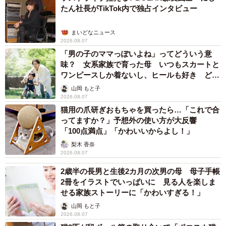
たん社長がTikTok内で独占インタビュー
まいどなニュース
2026.08.07
「男の子のママっぽいよね」ってどういう意
味？ 女系家族で育った母 いつもスカートと
ワンピースしか着ないし、ヒールも好き どの
へんが…
山岡 もと子
2026.08.07
猫用の爪研ぎおもちゃを買ったら…「これで合
ってますか？」予想外の使い方が大反響
「100点満点」「かわいいからよし！」
梨木 香奈
2026.08.07
2歳半の長男と生後2カ月の次男の母 母子手帳
2冊をイラストでいっぱいに 見る人を楽しま
せる家族ストーリーに「かわいすぎる！」
山岡 もと子
2026.08.07