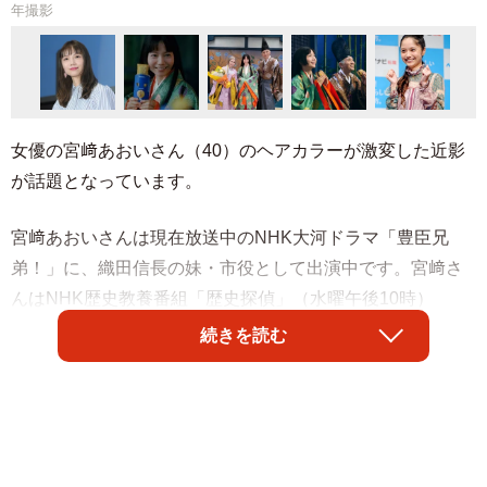
年撮影
女優の宮﨑あおいさん（40）のヘアカラーが激変した近影
が話題となっています。
宮﨑あおいさんは現在放送中のNHK大河ドラマ「豊臣兄
弟！」に、織田信長の妹・市役として出演中です。宮﨑さ
んはNHK歴史教養番組「歴史探偵」（水曜午後10時）
に、市の夫・浅井長政役の俳優中島歩さんがゲストとして
続きを読む
登場しました。
2人が演じる市と浅井長政に関して深掘りする中、SNS上で
は宮﨑あおいさんの「金髪」姿に注目が集まっており、ガ
ラリと雰囲気が変わるイメチェン最新ショットにコメント