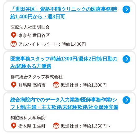
「世田谷区」資格不問/クリニックの医療事務/時
給1,400円から・週3日可
医療法人社団明世会
東京都 世田谷区
アルバイト・パート：時給1,400円
医療事務スタッフ/時給1300円/週休2日制/日勤の
み/経験ある方優遇
群馬総合スタッフ株式会社
群馬県 高崎市
派遣社員：時給1,300円
総合病院内でのデータ入力業務/医師事務作業/シ
フト制/主婦・主夫歓迎/未経験歓迎/社会保険完備
獨協医科大学病院
栃木県 壬生町
派遣社員：時給1,350円～