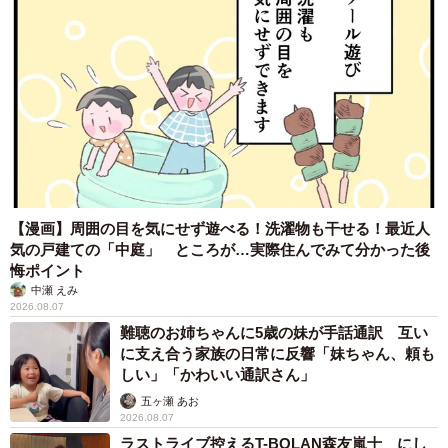
【漫画】周囲の目を気にせず遊べる！洗濯物も干せる！最近人
気の戸建ての「中庭」 ところが…実際住んでみて分かった後
悔ポイント
中瀬 えみ
2026.08.07
難聴のお姉ちゃんに5歳の妹が手話通訳 互い
に支え合う家族の日常に反響「妹ちゃん、頼も
しい」「かわいい通訳さん」
五ヶ瀬 あお
2026.08.07
ラストライブ控えるT-BOLAN森友嵐士 にし