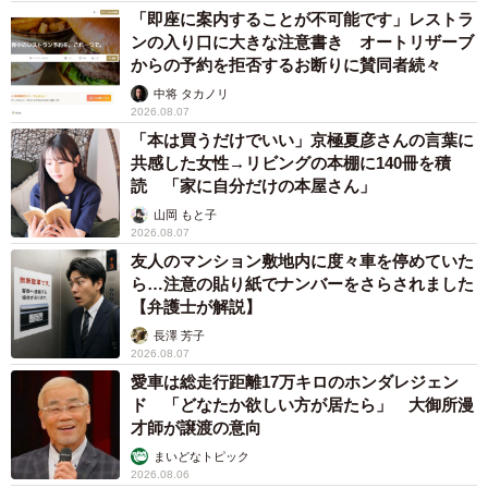
「即座に案内することが不可能です」レストラ
ンの入り口に大きな注意書き オートリザーブ
からの予約を拒否するお断りに賛同者続々
中将 タカノリ
2026.08.07
「本は買うだけでいい」京極夏彦さんの言葉に
共感した女性→リビングの本棚に140冊を積
読 「家に自分だけの本屋さん」
山岡 もと子
2026.08.07
友人のマンション敷地内に度々車を停めていた
ら…注意の貼り紙でナンバーをさらされました
【弁護士が解説】
長澤 芳子
2026.08.07
愛車は総走行距離17万キロのホンダレジェン
ド 「どなたか欲しい方が居たら」 大御所漫
才師が譲渡の意向
まいどなトピック
2026.08.06