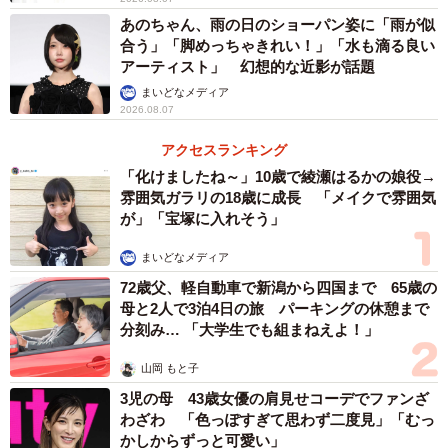
あのちゃん、雨の日のショーパン姿に「雨が似
合う」「脚めっちゃきれい！」「水も滴る良い
アーティスト」 幻想的な近影が話題
まいどなメディア
2026.08.07
アクセスランキング
「化けましたね～」10歳で綾瀬はるかの娘役→
雰囲気ガラリの18歳に成長 「メイクで雰囲気
が」「宝塚に入れそう」
まいどなメディア
72歳父、軽自動車で新潟から四国まで 65歳の
母と2人で3泊4日の旅 パーキングの休憩まで
分刻み… 「大学生でも組まねえよ！」
山岡 もと子
3児の母 43歳女優の肩見せコーデでファンざ
わざわ 「色っぽすぎて思わず二度見」「むっ
かしからずっと可愛い」