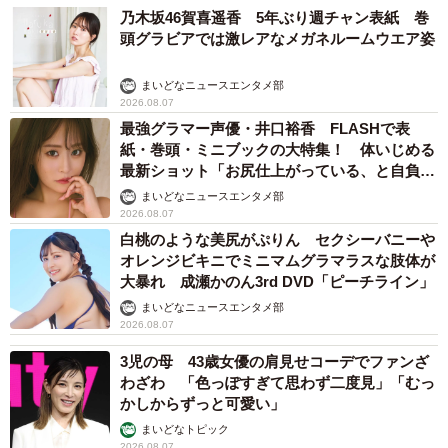
乃木坂46賀喜遥香 5年ぶり週チャン表紙 巻
頭グラビアでは激レアなメガネルームウエア姿
まいどなニュースエンタメ部
2026.08.07
最強グラマー声優・井口裕香 FLASHで表
紙・巻頭・ミニブックの大特集！ 体いじめる
最新ショット「お尻仕上がっている、と自負し
ています」「いくつになっても理想の身体でい
まいどなニュースエンタメ部
たい」
2026.08.07
白桃のような美尻がぷりん セクシーバニーや
オレンジビキニでミニマムグラマラスな肢体が
大暴れ 成瀬かのん3rd DVD「ピーチライン」
まいどなニュースエンタメ部
2026.08.07
3児の母 43歳女優の肩見せコーデでファンざ
わざわ 「色っぽすぎて思わず二度見」「むっ
かしからずっと可愛い」
まいどなトピック
2026.08.07