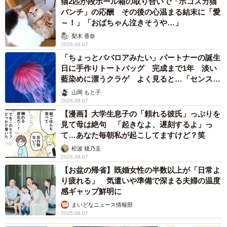
猫2匹が段ボール箱の取り合いで「ポコスカ猫
パンチ」の応酬 その後の心温まる結末に「愛
～！」「おばちゃん泣きそうや…」
梨木 香奈
2026.08.07
「ちょっとババロアみたい」パートナーの誕生
日に手作りトートバッグ 完成まで1年 淡い
藍染めに漂うクラゲ よく見ると…「センスす
ごい」
山岡 もと子
2026.08.07
【漫画】大学生息子の「頼れる彼氏」っぷりを
見て母は絶句 「起きなよ、遅刻するよ」っ
て…あなた毎朝私が起こしてますけど？笑
松波 穂乃圭
2026.08.07
【お盆の帰省】既婚女性の半数以上が「日常よ
り疲れる」 気遣いや準備で深まる夫婦の温度
感ギャップ鮮明に
まいどなニュース情報部
2026.08.07