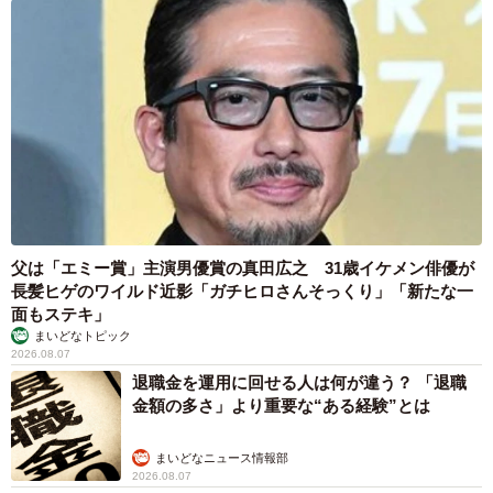
父は「エミー賞」主演男優賞の真田広之 31歳イケメン俳優が
長髪ヒゲのワイルド近影「ガチヒロさんそっくり」「新たな一
面もステキ」
まいどなトピック
2026.08.07
退職金を運用に回せる人は何が違う？ 「退職
金額の多さ」より重要な“ある経験”とは
まいどなニュース情報部
2026.08.07