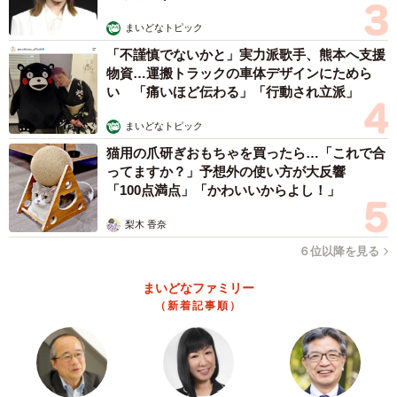
まいどなトピック
「不謹慎でないかと」実力派歌手、熊本へ支援
物資…運搬トラックの車体デザインにためら
い 「痛いほど伝わる」「行動され立派」
まいどなトピック
猫用の爪研ぎおもちゃを買ったら…「これで合
ってますか？」予想外の使い方が大反響
「100点満点」「かわいいからよし！」
梨木 香奈
６位以降を見る
まいどなファミリー
（新着記事順）