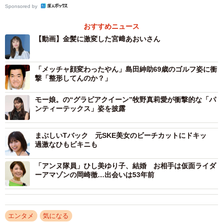
Sponsored by
おすすめニュース
【動画】金髪に激変した宮﨑あおいさん
「メッチャ顔変わったやん」島田紳助69歳のゴルフ姿に衝
撃「整形してんのか？」
モー娘。の“グラビアクイーン”牧野真莉愛が衝撃的な「パ
ンティーテックス」姿を披露
まぶしいTバック 元SKE美女のビーチカットにドキッ
過激なひもビキニも
「アンヌ隊員」ひし美ゆり子、結婚 お相手は仮面ライダ
ーアマゾンの岡崎徹…出会いは53年前
エンタメ
気になる