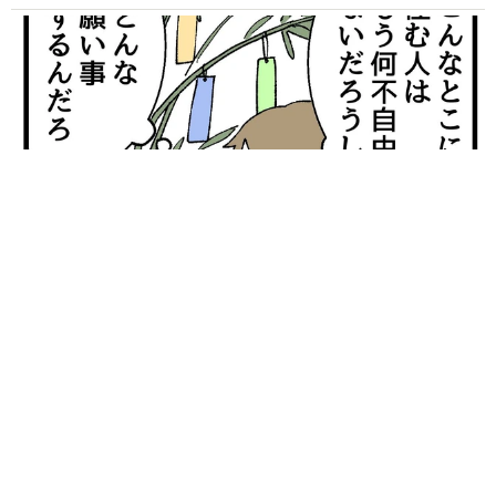
【漫画】「高い家賃を払えるのに、まだ欲しい？」高級レジデ
ンスの七夕飾り、書かれた願い事にびっくり 人の欲には終わ
りがないのか
松波 穂乃圭
2026.08.06
大河出演の39歳俳優 真夏の海で赤銅色の肉体
美を連投 「バッキバキだな」「ばり渋いで
す」
まいどなトピック
2026.08.06