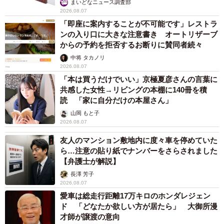
まいどなニュース調査部
2026.08.07
「即座に案内することが不可能です」レストラ
ンの入り口に大きな注意書き オートリザーブ
からの予約を拒否するお断りに賛同者続々
中将 タカノリ
2026.08.07
「本は買うだけでいい」京極夏彦さんの言葉に
共感した女性→リビングの本棚に140冊を積
読 「家に自分だけの本屋さん」
山岡 もと子
2026.08.07
友人のマンション敷地内に度々車を停めていた
ら…注意の貼り紙でナンバーをさらされました
【弁護士が解説】
長澤 芳子
2026.08.07
愛車は総走行距離17万キロのホンダレジェン
ド 「どなたか欲しい方が居たら」 大御所漫
才師が譲渡の意向