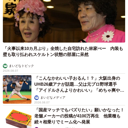
「火事以来10カ月ぶり」全焼した自宅訪れた林家ぺー 内装も
壁も取り払われスケルトン状態の部屋に呆然
まいどなトピック
2026.08.07
「こんなかわいい子おるん！？」大阪出身の
UHB26歳アナが話題…父は元プロ野球選手
「アイドルさんよりかわいい」「めちゃ爽や
か」
まいどなメディア
2026.08.07
「国産マッチでもバズりたい」願いかなった！
老舗メーカーの投稿が4100万再生 他業種も
続々相乗りでミーム化へ発展