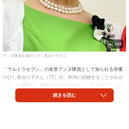
1/12
アンヌ隊員を務めたひし美ゆり子さん
「ウルトラセブン」の友里アンヌ隊員として知られる俳優
のひし美ゆり子さん（77）が、年内に結婚することがわか
った。お相手は「仮面ライダーアマゾン」のアマゾン（山
本大介）役を務めた岡崎徹さん（76）。
続きを読む