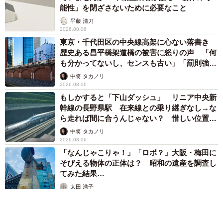
能性」を閉ざさないために必要なこと
平藤 清刀
2026.08.06
東京・千代田区の中央線高架に心ない落書き
歴史ある昌平橋架道橋の被害に怒りの声 「何
も分かってないし、センスも古い」「罰則強化
して」
中将 タカノリ
2026.08.06
もしかすると「下山ダッシュ」 リニア中央新
幹線の長野県駅 在来線との乗り継ぎなし→な
ら走れば間に合うんじゃない？ 惜しい位置関
係が反響
中将 タカノリ
2026.08.06
「なんじゃこりゃ！」「ロボ？」大阪・梅田に
そびえる物体の正体は？ 昭和の遺産を調査し
てみた結果…
太田 浩子
2026.08.06