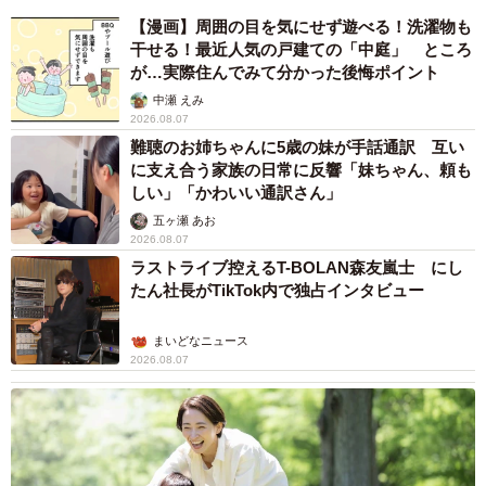
【漫画】周囲の目を気にせず遊べる！洗濯物も
干せる！最近人気の戸建ての「中庭」 ところ
が…実際住んでみて分かった後悔ポイント
中瀬 えみ
2026.08.07
難聴のお姉ちゃんに5歳の妹が手話通訳 互い
に支え合う家族の日常に反響「妹ちゃん、頼も
しい」「かわいい通訳さん」
五ヶ瀬 あお
2026.08.07
ラストライブ控えるT-BOLAN森友嵐士 にし
たん社長がTikTok内で独占インタビュー
まいどなニュース
2026.08.07