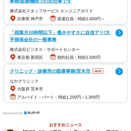
事務/医療機関でのお仕事です
株式会社スタッフサービス エンジニアガイド
兵庫県 神戸市
派遣社員：時給1,400円～
「残業月10時間以下」働きやすさに自信アリ!大
手損保会社の一般事務
株式会社ビジネス・サポートセンター
東京都 新宿区
契約社員：時給1,500円
クリニック・診療所の医療事務/茨木市
NEW
よっぽどメートル上がってたんだわね 余り人前では歌わな
なかクリニック
いワタシ 仮面ライダーアマゾンの徹ちゃんと、、古希過ぎ
大阪府 茨木市
のおばちゃんデス‼️コロナ禍チト前💦
アルバイト・パート：時給1,200円～1,300円
pic.twitter.com/MoRE1S0RWI
Sponsored by
— ひし美ゆり子 (@ANNEinfinity)
April 20, 2025
おすすめニュース
ひし美さんは25日、自身のXを更新。「突然ですが...私 年