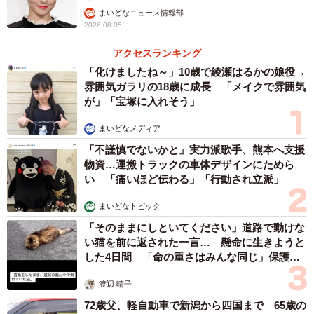
まいどなニュース情報部
2026.08.05
アクセスランキング
「化けましたね～」10歳で綾瀬はるかの娘役→
雰囲気ガラリの18歳に成長 「メイクで雰囲気
が」「宝塚に入れそう」
まいどなメディア
「不謹慎でないかと」実力派歌手、熊本へ支援
物資…運搬トラックの車体デザインにためら
い 「痛いほど伝わる」「行動され立派」
まいどなトピック
「そのままにしといてください」道路で動けな
い猫を前に返された一言… 懸命に生きようと
した4日間 「命の重さはみんな同じ」保護団
体代表の訴え
渡辺 晴子
72歳父、軽自動車で新潟から四国まで 65歳の