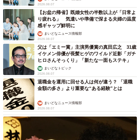
2026.08.07
【お盆の帰省】既婚女性の半数以上が「日常よ
り疲れる」 気遣いや準備で深まる夫婦の温度
感ギャップ鮮明に
まいどなニュース情報部
2026.08.07
父は「エミー賞」主演男優賞の真田広之 31歳
イケメン俳優が長髪ヒゲのワイルド近影「ガチ
ヒロさんそっくり」「新たな一面もステキ」
まいどなトピック
2026.08.07
退職金を運用に回せる人は何が違う？ 「退職
金額の多さ」より重要な“ある経験”とは
まいどなニュース情報部
2026.08.07