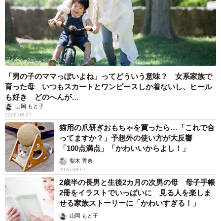
「男の子のママっぽいよね」ってどういう意味？ 女系家族で
育った母 いつもスカートとワンピースしか着ないし、ヒール
も好き どのへんが…
山岡 もと子
2026.08.07
猫用の爪研ぎおもちゃを買ったら…「これで合
ってますか？」予想外の使い方が大反響
「100点満点」「かわいいからよし！」
梨木 香奈
2026.08.07
2歳半の長男と生後2カ月の次男の母 母子手帳
2冊をイラストでいっぱいに 見る人を楽しま
せる家族ストーリーに「かわいすぎる！」
山岡 もと子