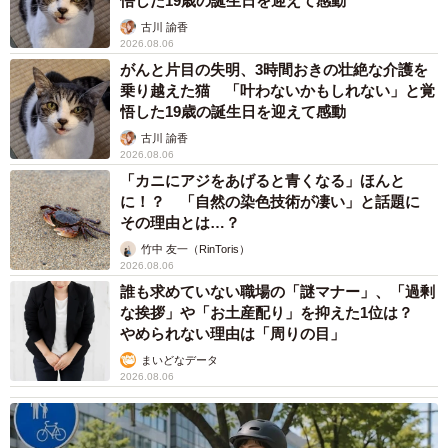
悟した19歳の誕生日を迎えて感動
古川 諭香
2026.08.06
がんと片目の失明、3時間おきの壮絶な介護を
乗り越えた猫 「叶わないかもしれない」と覚
悟した19歳の誕生日を迎えて感動
古川 諭香
2026.08.06
「カニにアジをあげると青くなる」ほんと
に！？ 「自然の染色技術が凄い」と話題に
その理由とは…？
竹中 友一（RinToris）
2026.08.06
誰も求めていない職場の「謎マナー」、「過剰
な挨拶」や「お土産配り」を抑えた1位は？
やめられない理由は「周りの目」
まいどなデータ
2026.08.06