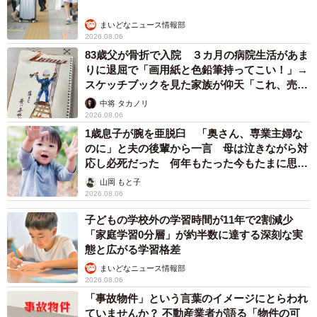
まいどなニュース情報部
2026.08.06
83歳父が骨折で入院 ３カ月の病院生活があま
りに退屈で「画用紙と色鉛筆持ってこい！」→
スケッチブックを見た家族が仰天「これ、売れ
ますよ…」
中将 タカノリ
2026.08.06
1歳息子が腕を亜脱臼 「奥さん、専業主婦な
のに」と夫の後輩から一言 母は泣きながら対
応し必死だった 何年もたった今もたまに思い
出し…
山岡 もと子
2026.08.06
子どもの学校外の学習時間が11年で2割減少
「家庭学習0分層」が約半数に達する深刻な実
態と広がる学習格差
まいどなニュース情報部
2026.08.06
「事故物件」という言葉のイメージにとらわれ
ていませんか？ 不動産業者が語る「物件の可