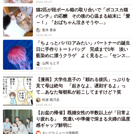
2026.08.07
猫2匹が段ボール箱の取り合いで「ポコスカ猫
パンチ」の応酬 その後の心温まる結末に「愛
～！」「おばちゃん泣きそうや…」
梨木 香奈
2026.08.07
「ちょっとババロアみたい」パートナーの誕生
日に手作りトートバッグ 完成まで1年 淡い
藍染めに漂うクラゲ よく見ると…「センスす
ごい」
山岡 もと子
2026.08.07
【漫画】大学生息子の「頼れる彼氏」っぷりを
見て母は絶句 「起きなよ、遅刻するよ」っ
て…あなた毎朝私が起こしてますけど？笑
松波 穂乃圭
2026.08.07
【お盆の帰省】既婚女性の半数以上が「日常よ
り疲れる」 気遣いや準備で深まる夫婦の温度
感ギャップ鮮明に
まいどなニュース情報部