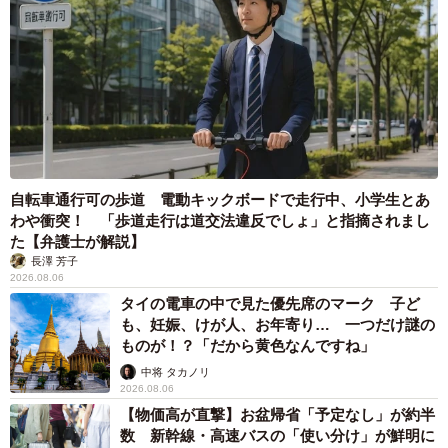
自転車通行可の歩道 電動キックボードで走行中、小学生とあ
わや衝突！ 「歩道走行は道交法違反でしょ」と指摘されまし
た【弁護士が解説】
長澤 芳子
2026.08.06
タイの電車の中で見た優先席のマーク 子ど
も、妊娠、けが人、お年寄り… 一つだけ謎の
ものが！？「だから黄色なんですね」
中将 タカノリ
2026.08.06
【物価高が直撃】お盆帰省「予定なし」が約半
数 新幹線・高速バスの「使い分け」が鮮明に