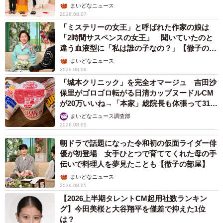
ん】
ァンから熱い支持を集めている。
まいどなニュース
2026.08.07
「ミステリーの女王」と呼ばれた作家の娘は
今月20日には岡崎さんと仲睦まじくデュエットする動画を
「2時間サスペンスの女王」 聞いていたのと
公開していた。投稿の内容から、岡崎さんが暮らす熊本に
違う血液型に「私は誰の子なの？」【徹子の部
屋】
移住するとみられる。
まいどなニュース
2026.08.06
「城本クリニック」を完全オマージュ 吉田沙
保里がゴロゴロ転がる日清カップヌードルCM
が20万いいね→「本家」総院長も体張って31万
いいね
まいどなニュース調査部
2026.08.05
朝ドラで話題になった令和初の仮面ライダー俳
優が初登場 女手ひとつで育ててくれた母の手
伝いで料理人を夢見たことも【徹子の部屋】
まいどなニュース
2026.08.05
【2026上半期タレントCM起用社数ランキン
グ】今田美桜と大谷翔平を僅差で抑えた1位
は？