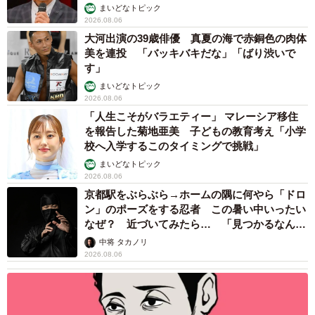
まいどなトピック
2026.08.06
大河出演の39歳俳優 真夏の海で赤銅色の肉体
美を連投 「バッキバキだな」「ばり渋いで
す」
まいどなトピック
2026.08.06
「人生こそがバラエティー」 マレーシア移住
を報告した菊地亜美 子どもの教育考え「小学
校へ入学するこのタイミングで挑戦」
まいどなトピック
2026.08.06
京都駅をぶらぶら→ホームの隅に何やら「ドロ
ン」のポーズをする忍者 この暑い中いったい
なぜ？ 近づいてみたら… 「見つかるなんて
未熟」
中将 タカノリ
2026.08.06