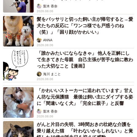
梨木 香奈
2026.08.06
髪をバッサリと切った飼い主が帰宅すると→愛
犬たちの反応に「ワンコ様でも戸惑うのね
（笑）」「困り顔がかわいい」
ANNA
2026.08.06
「誰かみたいにならなきゃ」 他人を正解にし
て生きてきた母親 自己主張が苦手な娘に教わ
った大切なこと【漫画】
海川 まこと
2026.08.06
「かわいいストーカーに追われています」甘え
ん坊な元保護猫 最後は飼い主にダイブする姿
に「間違いなく犬」「完全に親子」と反響
梨木 香奈
2026.08.06
がんと片目の失明、3時間おきの壮絶な介護を
乗り越えた猫 「叶わないかもしれない」と覚