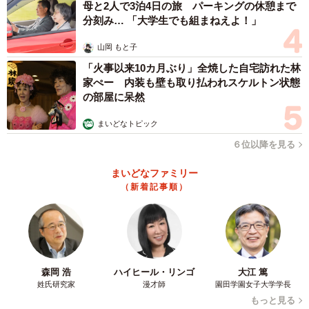
母と2人で3泊4日の旅 パーキングの休憩まで
分刻み… 「大学生でも組まねえよ！」
山岡 もと子
「火事以来10カ月ぶり」全焼した自宅訪れた林
家ぺー 内装も壁も取り払われスケルトン状態
の部屋に呆然
まいどなトピック
６位以降を見る
まいどなファミリー
（新着記事順）
森岡 浩
ハイヒール・リンゴ
大江 篤
姓氏研究家
漫才師
園田学園女子大学学長
もっと見る