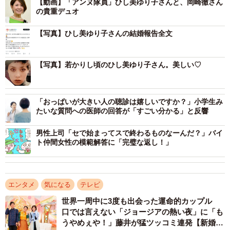
【動画】「アンヌ隊員」ひし美ゆり子さんと、岡崎徹さん
の貴重デュオ
内に結婚することになりました」と投稿した。
【写真】ひし美ゆり子さんの結婚報告全文
「東京生まれの東京育ちのワタシは田舎生活（熊本県） に
なります」「相手は知り合ったのが53年前 元俳優歌手の岡
【写真】若かりし頃のひし美ゆり子さん。美しい♡
崎徹さんで彼は初婚です」と綴り、「アマゾン〜〜byアン
ヌ」とそれぞれの代表キャラクターにちなんで喜びを表現
した。
「おっぱいが大きい人の聴診は嬉しいですか？」小学生み
たいな質問への医師の回答が「すごい分かる」と反響
「衒いのないご性格に馬があったと言うかまさかこないだ
男性上司「セで始まってスで終わるものなーんだ？」バイ
の動画『瓢箪から駒』」という驚きの報告に、ファンから
ト仲間女性の模範解答に「完璧な返し！」
は「おめでとうございます！」「アンヌ隊員と山本大介さ
んがご結婚 どちらも憧れの存在☆彡」と祝福の声が相次い
でいる。
エンタメ
気になる
テレビ
世界一周中に3度も出会った運命的カップル
ひし美さんは1947年東京都出身。1967年放送開始の「ウル
口では言えない「ジョージアの熱い夜」に「も
トラセブン」でヒロインのアンヌ隊員を演じ、今も特撮フ
うやめぇや！」藤井が猛ツッコミ連発【新婚さ