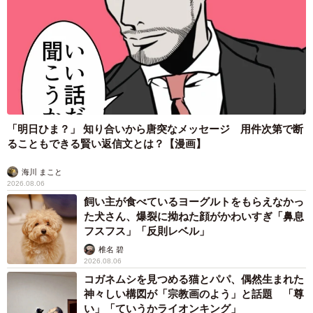
「明日ひま？」 知り合いから唐突なメッセージ 用件次第で断
ることもできる賢い返信文とは？【漫画】
海川 まこと
2026.08.06
飼い主が食べているヨーグルトをもらえなかっ
た犬さん、爆裂に拗ねた顔がかわいすぎ「鼻息
フスフス」「反則レベル」
椎名 碧
2026.08.06
コガネムシを見つめる猫とパパ、偶然生まれた
神々しい構図が「宗教画のよう」と話題 「尊
い」「ていうかライオンキング」