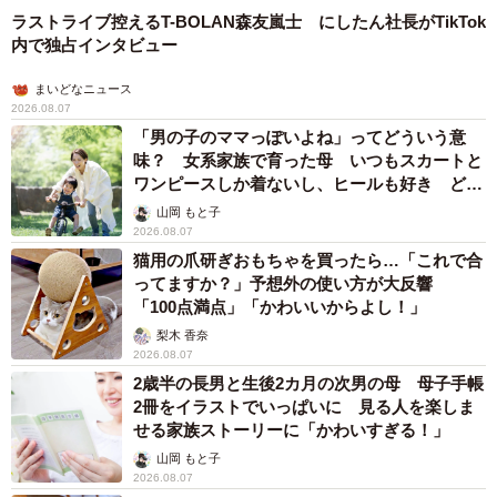
ラストライブ控えるT-BOLAN森友嵐士 にしたん社長がTikTok
では、初対面でのチェックを乗り越え、最終的に交際にた
内で独占インタビュー
どりついた人はどの程度いるのでしょうか。
まいどなニュース
2026.08.07
調査の結果、「実際に交際に発展したことがある」とした
「男の子のママっぽいよね」ってどういう意
人は全体の59.5％。一方、「デートまでは行ったが、交際
味？ 女系家族で育った母 いつもスカートと
ワンピースしか着ないし、ヒールも好き どの
には至らなかった」が31.3％、「マッチングやメッセージ
へんが…
山岡 もと子
のみで、実際に会ったことはない」が9.2％という結果にな
2026.08.07
りました。
猫用の爪研ぎおもちゃを買ったら…「これで合
ってますか？」予想外の使い方が大反響
「100点満点」「かわいいからよし！」
そこで、「交際に発展した一番の理由」を教えてもらった
ところ、「写真と実物のギャップがなく、むしろ実物の方
梨木 香奈
2026.08.07
が好印象だった」（27.0％）が最も多く、次いで「無理に
2歳半の長男と生後2カ月の次男の母 母子手帳
話題を探さなくても会話が自然と弾み、居心地が良かっ
2冊をイラストでいっぱいに 見る人を楽しま
せる家族ストーリーに「かわいすぎる！」
た」（24.8％）、「髪型や眉毛、服装などに清潔感があっ
山岡 もと子
て好感が持てた」（15.7％）が上位に挙がりました。
2026.08.07