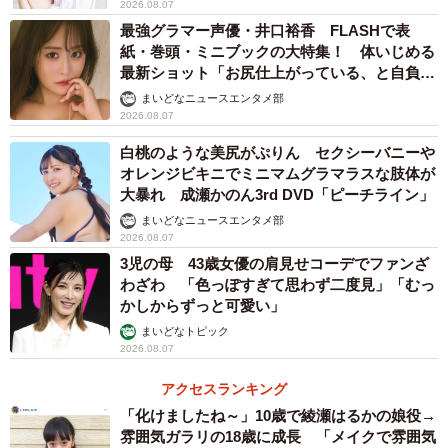
目」を聞いたところ、「メイン写真（顔写真）」
2026.08.07
（66.7％）が最も多く、次いで「自己紹介文」
最強グラマー声優・井口裕香 FLASHで表
紙・巻頭・ミニブックの大特集！ 体いじめる
（49.8％）、「体型やスタイル・身長」（41.6％）が続
最新ショット「お尻仕上がっている、と自負し
き、多くの人にとって外見の印象がマッチングの入口とな
ています」「いくつになっても理想の身体でい
まいどなニュースエンタメ部
っていることが判明。
たい」
2026.08.07
白桃のような美尻がぷりん セクシーバニーや
他方、マッチング後に「実際に会ってみようと思う一番の
オレンジビキニでミニマムグラマラスな肢体が
決め手」としては、「メッセージのテンポやノリが合っ
大暴れ 成瀬かのん3rd DVD「ピーチライン」
た」（23.2％）、「写真が自分の好みだった」
まいどなニュースエンタメ部
2026.08.07
（21.8％）、「言葉遣いが丁寧で誠実そうだった」
3児の母 43歳女優の肩見せコーデでファンざ
（18.3％）が上位となり、プロフィールの段階では「メイ
わざわ 「色っぽすぎて思わず二度見」「むっ
ン写真」を重視するものの、実際に会うかどうかを判断す
かしからずっと可愛い」
るフェーズでは、コミュニケーションの相性や誠実さも決
まいどなトピック
2026.08.07
め手になることがわかりました。
アクセスランキング
「化けましたね～」10歳で綾瀬はるかの娘役→
雰囲気ガラリの18歳に成長 「メイクで雰囲気