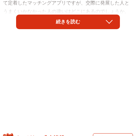
て定着したマッチングアプリですが、交際に発展した人と
うまくいかなかった人の違いはどこにあるのでしょうか。
株式会社プラスエイト（東京都新宿区）が実施した「マッ
続きを読む
チングアプリにおける恋愛の成功・失敗と第一印象」に関
する調査によると、交際の決め手は「写真とのギャップの
なさ」と「居心地の良さ」であることがわかりました。