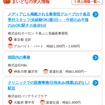
まいどなの求人情報
求人情報一覧へ
調査は、マッチングアプリの利用経験がある全国の独身男
女1008人を対象として、2026年3月にインターネットで実
メディアにも掲載される整骨院グループの十条店
施されました。
受付スタッフ/未経験OK/週3日～・午前のみ午後
のみOK/駅チカ徒歩5分
株式会社オベロン 十条ふじ見鍼灸整骨院
東京都 北区
アルバイト・パート：時給1,300円～1,690円
病院内の事務
株式会社H&L
神奈川県 藤沢市
派遣社員：時給1,600円～
クリニックでの医療事務/日祝休み/残業ほぼなし/
駅近
2/6
株式会社パソナライフケア
マッチングアプリを利用している一番の目的／マッチングアプリ利用
大阪府 豊中市
派遣社員：時給1,400円
中、同時に何人くらいとメッセージのやり取りをしていたか（提供画