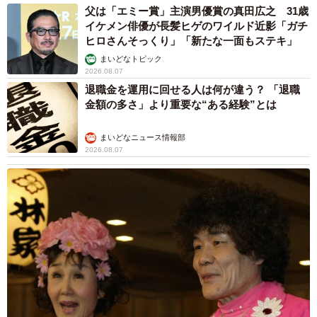
父は「エミー賞」主演男優賞の真田広之 31歳
イケメン俳優が長髪ヒゲのワイルド近影「ガチ
ヒロさんそっくり」「新たな一面もステキ」
まいどなトピック
2026.08.07
退職金を運用に回せる人は何が違う？ 「退職
金額の多さ」より重要な“ある経験”とは
まいどなニュース情報部
2026.08.07