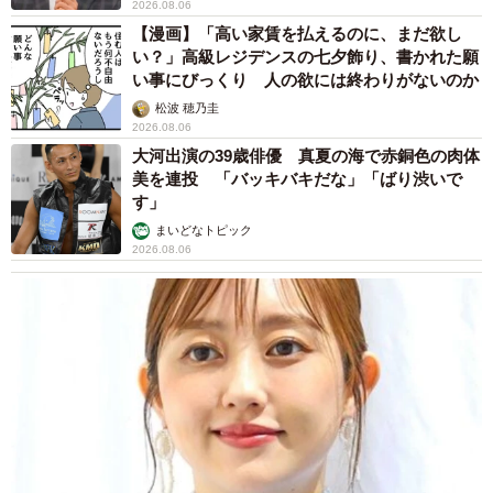
2026.08.06
【漫画】「高い家賃を払えるのに、まだ欲し
い？」高級レジデンスの七夕飾り、書かれた願
い事にびっくり 人の欲には終わりがないのか
松波 穂乃圭
2026.08.06
大河出演の39歳俳優 真夏の海で赤銅色の肉体
美を連投 「バッキバキだな」「ばり渋いで
す」
まいどなトピック
2026.08.06