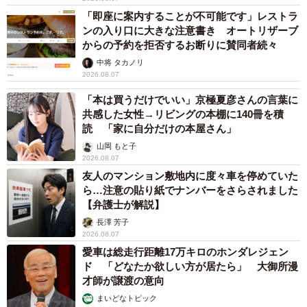
「即座に案内することが不可能です」レストラ
ンの入り口に大きな注意書き オートリザーブ
からの予約を拒否するお断りに賛同者続々
中将 タカノリ
2026.08.07
「本は買うだけでいい」京極夏彦さんの言葉に
共感した女性→リビングの本棚に140冊を積
読 「家に自分だけの本屋さん」
山岡 もと子
2026.08.07
友人のマンション敷地内に度々車を停めていた
ら…注意の貼り紙でナンバーをさらされました
【弁護士が解説】
長澤 芳子
2026.08.07
愛車は総走行距離17万キロのホンダレジェン
ド 「どなたか欲しい方が居たら」 大御所漫
才師が譲渡の意向
まいどなトピック