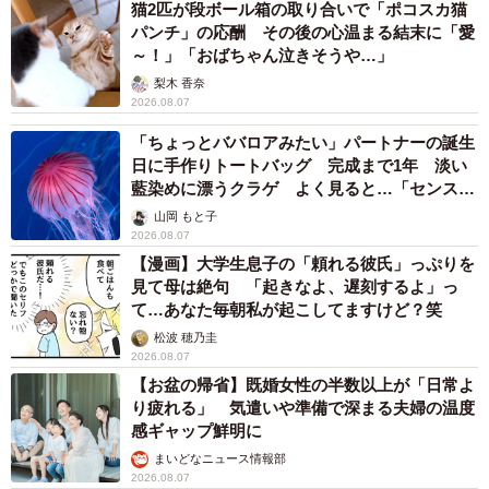
猫2匹が段ボール箱の取り合いで「ポコスカ猫
この結果について同社は、「期待を裏切らない印象や身だ
パンチ」の応酬 その後の心温まる結末に「愛
しなみが、相手に安心感を与え、関係を深めるための土台
～！」「おばちゃん泣きそうや…」
を作っているとみられる。その上で、『無理に飾らず自然
梨木 香奈
2026.08.07
体で会話ができる』という相性の良さが、最終的にパート
「ちょっとババロアみたい」パートナーの誕生
ナーとして選ばれる決定打になっている」とコメントして
日に手作りトートバッグ 完成まで1年 淡い
います。
藍染めに漂うクラゲ よく見ると…「センスす
ごい」
山岡 もと子
2026.08.07
【漫画】大学生息子の「頼れる彼氏」っぷりを
見て母は絶句 「起きなよ、遅刻するよ」っ
て…あなた毎朝私が起こしてますけど？笑
松波 穂乃圭
2026.08.07
【お盆の帰省】既婚女性の半数以上が「日常よ
り疲れる」 気遣いや準備で深まる夫婦の温度
感ギャップ鮮明に
まいどなニュース情報部
2026.08.07