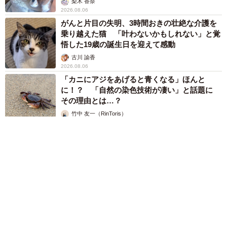
梨木 香奈
2026.08.06
がんと片目の失明、3時間おきの壮絶な介護を
乗り越えた猫 「叶わないかもしれない」と覚
悟した19歳の誕生日を迎えて感動
古川 諭香
2026.08.06
「カニにアジをあげると青くなる」ほんと
に！？ 「自然の染色技術が凄い」と話題に
その理由とは…？
竹中 友一（RinToris）
2026.08.06