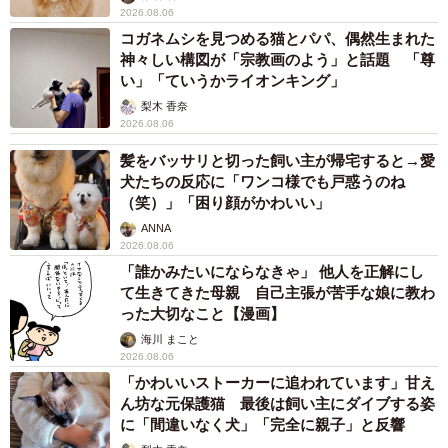
2026.08.06
コガネムシを見つめる猫とパパ、偶然生まれた
神々しい構図が「宗教画のよう」と話題 「尊
い」「ていうかライオンキング」
梨木 香奈
2026.08.06
髪をバッサリと切った飼い主が帰宅すると→愛
犬たちの反応に「ワンコ様でも戸惑うのね
（笑）」「困り顔がかわいい」
ANNA
2026.08.06
「誰かみたいにならなきゃ」 他人を正解にし
て生きてきた母親 自己主張が苦手な娘に教わ
った大切なこと【漫画】
海川 まこと
2026.08.06
「かわいいストーカーに追われています」甘え
ん坊な元保護猫 最後は飼い主にダイブする姿
に「間違いなく犬」「完全に親子」と反響