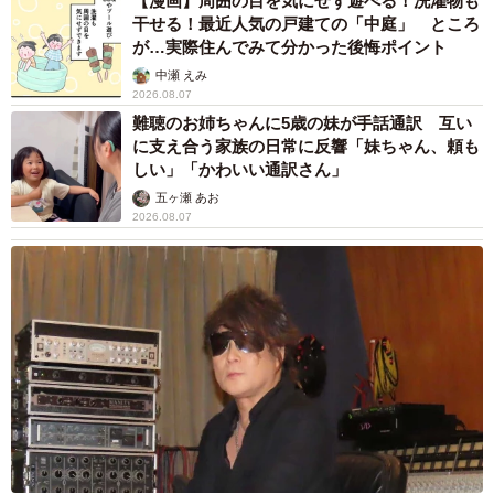
【漫画】周囲の目を気にせず遊べる！洗濯物も
「清潔感や細かな身だしなみ（髪型、ヒゲ・眉毛、服のシ
干せる！最近人気の戸建ての「中庭」 ところ
が…実際住んでみて分かった後悔ポイント
ワなど）」（43.1％）がそれぞれ最多となり、こちらは男
中瀬 えみ
女で違いが見られました。
2026.08.07
難聴のお姉ちゃんに5歳の妹が手話通訳 互い
に支え合う家族の日常に反響「妹ちゃん、頼も
しい」「かわいい通訳さん」
五ヶ瀬 あお
2026.08.07
6/6
マッチングアプリを利用して、実際に交際に発展したことはあるか／交
際に発展した一番の理由（提供画像）