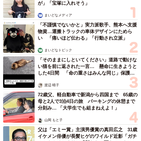
が」「宝塚に入れそう」
まいどなメディア
「不謹慎でないかと」実力派歌手、熊本へ支援
物資…運搬トラックの車体デザインにためら
い 「痛いほど伝わる」「行動され立派」
まいどなトピック
「そのままにしといてください」道路で動けな
い猫を前に返された一言… 懸命に生きようと
4/6
した4日間 「命の重さはみんな同じ」保護団
第一印象で『かっこいい』『素敵だな』と感じる異性の顔のパーツ（提
体代表の訴え
供画像）
渡辺 晴子
72歳父、軽自動車で新潟から四国まで 65歳の
ちなみに、「第一印象で『かっこいい』『素敵』と感じる
母と2人で3泊4日の旅 パーキングの休憩まで
分刻み… 「大学生でも組まねえよ！」
異性の顔のパーツ」について、男女別に調べた結果、男女
いずれも「目元（二重、切れ長、眼力など）・眉毛（形が
山岡 もと子
綺麗、手入れされているなど）」（男性49.1％、女性
父は「エミー賞」主演男優賞の真田広之 31歳
49.4％）が最多となっています。
イケメン俳優が長髪ヒゲのワイルド近影「ガチ