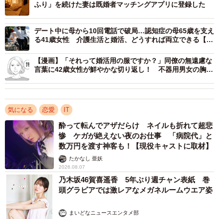
ふり」を続けた妻は既婚者マッチングアプリに登録した
デート中に母から10回電話で破局…認知症の母65歳を支え
る41歳女性 介護生活と婚活、どうすれば両立できる【社
会福祉士解説】
【漫画】「それって婚活用の服ですか？」同僚の無遠慮な
言葉に42歳女性が鮮やかな切り返し！ 不器用男女の胸キ
ュン物語が始まる
気になる
恋愛
IT
酔って転んでアザだらけ ネイルも折れて超悲
惨 ケガが絶えない夜のお仕事 「病院代」と
3/6
数万円を渡す神客も！【現役キャストに取材】
たかなし 亜妖
マッチングアプリで相手を探すとき、プロフィールで重視するのはどこ
2026.08.07
か／マッチング後『実際に会ってみよう』と思う一番の決め手（提供画
乃木坂46賀喜遥香 5年ぶり週チャン表紙 巻
像）
頭グラビアでは激レアなメガネルームウエア姿
続けて、「マッチングアプリのプロフィールで重視する項
まいどなニュースエンタメ部