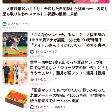
「火事以来10カ月ぶり」全焼した自宅訪れた林家ぺー 内装も
壁も取り払われスケルトン状態の部屋に呆然
まいどなトピック
2026.08.07
「こんなかわいい子おるん！？」大阪出身の
UHB26歳アナが話題…父は元プロ野球選手
「アイドルさんよりかわいい」「めちゃ爽や
か」
まいどなメディア
2026.08.07
世界一周中に3度も出会った運命的カップル
口では言えない「ジョージアの熱い夜」に「も
うやめぇや！」藤井が猛ツッコミ連発【新婚さ
ん】
まいどなニュース
2026.08.07
「国産マッチでもバズりたい」願いかなった！
老舗メーカーの投稿が4100万再生 他業種も
続々相乗りでミーム化へ発展
まいどなニュース調査部
2026.08.07