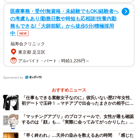
像）
医療事務・受付/無資格・未経験でもOK/経験者へ
はじめに、「マッチングアプリを利用している一番の目
の考慮もあり/勤務日数や時短も応相談!扶養内勤
務もできる/「大師前駅」から徒歩5分/積極採用
的」を聞いたところ、「将来を見据えたパートナー（結婚
中
NEW
相手）がほしい」（46.7％）が最も多く、「まずは恋人
（彼氏・彼女）がほしい」（39.0％）、「気軽に遊べる異
福寿会クリニック
東京都 足立区
性の友達がほしい」（9.9％）が続き、効率的かつ真剣にパ
アルバイト・パート：時給1,226円～
ートナーを探せる場として、マッチングアプリは特別なも
のではなく「当たり前の選択肢」になっている様子が見て
取れました。
Sponsored by
おすすめニュース
また、マッチングアプリの利用中に「同時に何人くらいと
「仕事もできる素敵女子なのに」彼氏いない歴27年女性、
メッセージのやり取りをしていましたか」という質問に
初デートで玉砕！→マチアプで出会ったまさかの相手に正
義感が発動！【漫画】
は、「2～3人」（45.8％）、「4～5人」（31.5％）、「6人
「マッチングアプリ」のプロフィールで、女性が最も確認
以上」（15.0％）が上位に挙がった一方、「同時にやり取
するのは「顔」も…「実際に会ってみてがっかりした」経
験アリ75％
りはしていなかった」（7.7％）という回答も一定数見られ
「早く終われ」…天井の染みを数えるあの時間 「感じた
ました。