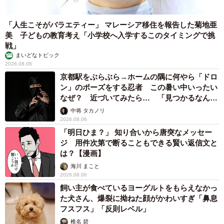
「人生こそがバラエティー」 マレーシア移住を報告した菊地亜
美 子どもの教育考え「小学校へ入学するこのタイミングで挑
戦」
まいどなトピック
2026.08.06
京都駅をぶらぶら→ホームの隅に何やら「ドロ
ン」のポーズをする忍者 この暑い中いったい
なぜ？ 近づいてみたら… 「見つかるなんて
未熟」
中将 タカノリ
2026.08.06
「明日ひま？」 知り合いから唐突なメッセー
ジ 用件次第で断ることもできる賢い返信文と
は？【漫画】
海川 まこと
2026.08.06
飼い主が食べているヨーグルトをもらえなかっ
た犬さん、爆裂に拗ねた顔がかわいすぎ「鼻息
フスフス」「反則レベル」
椎名 碧