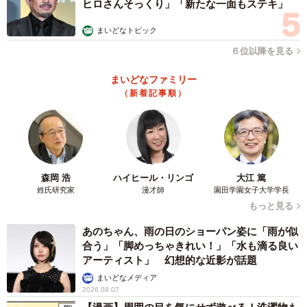
ヒロさんそっくり」「新たな一面もステキ」
まいどなトピック
６位以降を見る
まいどなファミリー
（新着記事順）
森岡 浩
ハイヒール・リンゴ
大江 篤
姓氏研究家
漫才師
園田学園女子大学学長
5/6
もっと見る
初デートで実際に会ったとき、相手のどこを最初にチェックするか（提
あのちゃん、雨の日のショーパン姿に「雨が似
供画像）
合う」「脚めっちゃきれい！」「水も滴る良い
アーティスト」 幻想的な近影が話題
また、「初デートで実際に会ったとき、最初にチェックす
まいどなメディア
ること」については、男性が「プロフィール写真とのギャ
2026.08.07
ップ（実物が写真と同じかどうか）」（45.7％）、女性は