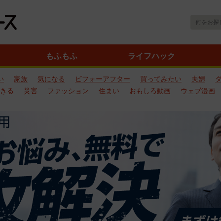
もふもふ
ライフハック
い
家族
気になる
ビフォーアフター
買ってみたい
夫婦
きる
災害
ファッション
住まい
おもしろ動画
ウェブ漫画