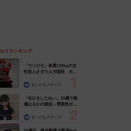
セスランキング
「ウソだろ」体重130kgの女
性芸人オダウエダ植田 大学
時代のほっそり姿に「マジ
で」
まいどなメディア
「化けましたね～」10歳で綾
瀬はるかの娘役→雰囲気ガラ
リの18歳に成長 「メイクで
雰囲気が」「宝塚に入れそ
まいどなメディア
う」
72歳父、軽自動車で新潟から