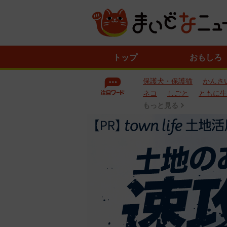
ニ
トップ
おもしろ
ュ
ー
保護犬・保護猫
かんさ
ス
一
ネコ
しごと
ともに生
覧
もっと見る