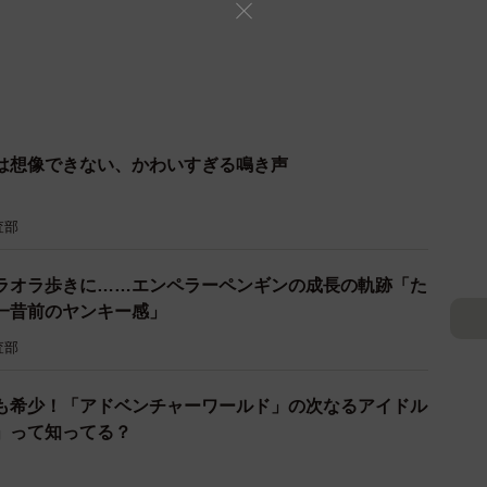
は想像できない、かわいすぎる鳴き声
査部
ラオラ歩きに……エンペラーペンギンの成長の軌跡「た
一昔前のヤンキー感」
査部
も希少！「アドベンチャーワールド」の次なるアイドル
」って知ってる？