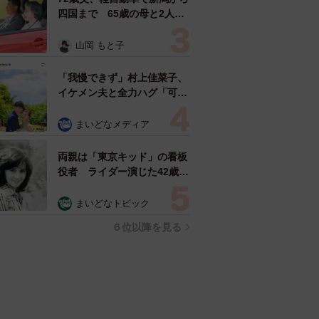
四国まで 65歳の母と2人で
3泊4日の旅 パーキングの休
憩まで分刻み… 「大学生で
山岡 もと子
も組まねえよ！」
「我慢できず」村上佳菜子、
イケメン夫と全力ハグ「可愛
いふたり」「素敵なご夫婦」
まいどなメディア
両親は「東京キッド」の看板
役者 ライダー演じた42歳元
俳優が再婚妻との「ウエディ
ングフォト」計画を明言
まいどなトピック
「センスあるカメラマン求
６位以降を見る
む」