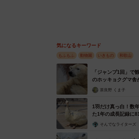
気になるキーワード
もふもふ
動物園
いきもの
和歌山
「ジャンプ1回」で
のホッキョクグマ舎
茶良野 くま子
1羽だけ真っ白！数
た1年の成長記録に
そんでなライターズ