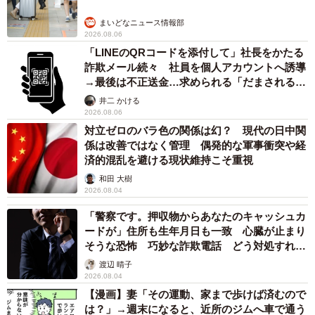
まいどなニュース情報部
2026.08.06
「LINEのQRコードを添付して」社長をかたる
詐欺メール続々 社員を個人アカウントへ誘導
→最後は不正送金…求められる「だまされる前
提」の対策
3/15
井二 かける
2026.08.06
今回は醤油皿を使用／YouTubeチャンネル「ゴールドハンタービンゴ」
対立ゼロのバラ色の関係は幻？ 現代の日中関
（@金塊ビンゴ）提供
係は改善ではなく管理 偶発的な軍事衝突や経
済的混乱を避ける現状維持こそ重視
和田 大樹
2026.08.04
「警察です。押収物からあなたのキャッシュカ
ードが」住所も生年月日も一致 心臓が止まり
そうな恐怖 巧妙な詐欺電話 どう対処すれ
ば…
渡辺 晴子
2026.08.04
【漫画】妻「その運動、家まで歩けば済むので
は？」→週末になると、近所のジムへ車で通う