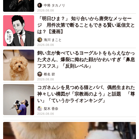
ービンゴ」（@金塊ビンゴ）提供
未熟」
中将 タカノリ
2026.08.06
10袋から集まった砂金は合計20粒、重さは0.46g（おまけ分
「明日ひま？」 知り合いから唐突なメッセー
ジ 用件次第で断ることもできる賢い返信文と
含む）。この日の金価格で計算すると、価値はおよそ1万
は？【漫画】
3200円でした。支払った税込み価格2万2000円に対して、
海川 まこと
最終的な収支は約9000円の赤字という結果に。
2026.08.06
飼い主が食べているヨーグルトをもらえなかっ
「結果としては赤字でしたが、『お金だけでは測れない体
た犬さん、爆裂に拗ねた顔がかわいすぎ「鼻息
フスフス」「反則レベル」
験』ができたことが大きいです。実際に自分の手で砂金を
椎名 碧
見つける過程やワクワク感は、単純な損得以上の価値があ
2026.08.06
り、検証としても視聴者にとって面白い結果になったと感
コガネムシを見つめる猫とパパ、偶然生まれた
神々しい構図が「宗教画のよう」と話題 「尊
じています」
い」「ていうかライオンキング」
梨木 香奈
2026.08.06