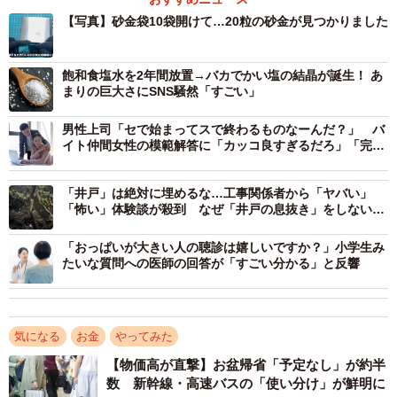
たですね」
【写真】砂金袋10袋開けて…20粒の砂金が見つかりました
飽和食塩水を2年間放置→バカでかい塩の結晶が誕生！ あ
まりの巨大さにSNS騒然「すごい」
男性上司「セで始まってスで終わるものなーんだ？」 バ
イト仲間女性の模範解答に「カッコ良すぎるだろ」「完璧
な返し！」
「井戸」は絶対に埋めるな…工事関係者から「ヤバい」
「怖い」体験談が殺到 なぜ「井戸の息抜き」をしないと
いけないのか？
2/15
「おっぱいが大きい人の聴診は嬉しいですか？」小学生み
たいな質問への医師の回答が「すごい分かる」と反響
本物のパンニング皿／YouTubeチャンネル「ゴールドハンタービンゴ」
（@金塊ビンゴ）提供
気になる
お金
やってみた
【物価高が直撃】お盆帰省「予定なし」が約半
数 新幹線・高速バスの「使い分け」が鮮明に