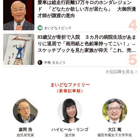
愛車は総走行距離17万キロのホンダレジェン
ド 「どなたか欲しい方が居たら」 大御所漫
才師が譲渡の意向
まいどなトピック
83歳父が骨折で入院 ３カ月の病院生活があま
りに退屈で「画用紙と色鉛筆持ってこい！」→
スケッチブックを見た家族が仰天「これ、売れ
ますよ…」
中将 タカノリ
6/15
６位以降を見る
砂金発見／YouTubeチャンネル「ゴールドハンタービンゴ」（@金塊ビン
ゴ）提供
まいどなファミリー
（新着記事順）
森岡 浩
ハイヒール・リンゴ
大江 篤
姓氏研究家
漫才師
園田学園女子大学学長