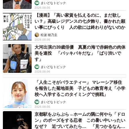
まいどなトピック
2026.08.06
【漫画】「高い家賃を払えるのに、まだ欲し
い？」高級レジデンスの七夕飾り、書かれた願
9/15
い事にびっくり 人の欲には終わりがないのか
１袋に２つ入っていた／YouTubeチャンネル「ゴールドハンタービンゴ」
松波 穂乃圭
（@金塊ビンゴ）提供
2026.08.06
大河出演の39歳俳優 真夏の海で赤銅色の肉体
美を連投 「バッキバキだな」「ばり渋いで
す」
まいどなトピック
2026.08.06
「人生こそがバラエティー」 マレーシア移住
を報告した菊地亜美 子どもの教育考え「小学
校へ入学するこのタイミングで挑戦」
まいどなトピック
2026.08.06
京都駅をぶらぶら→ホームの隅に何やら「ドロ
10/15
ン」のポーズをする忍者 この暑い中いったい
なんと10袋すべてに２つの砂金／YouTubeチャンネル「ゴールドハンタ
なぜ？ 近づいてみたら… 「見つかるなんて