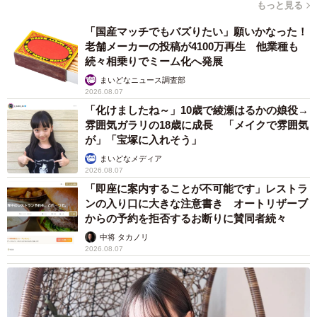
もっと見る
「国産マッチでもバズりたい」願いかなった！
老舗メーカーの投稿が4100万再生 他業種も
7/15
続々相乗りでミーム化へ発展
まいどなニュース調査部
大粒の砂金が入っていた／YouTubeチャンネル「ゴールドハンタービン
2026.08.07
ゴ」（@金塊ビンゴ）提供
「化けましたね～」10歳で綾瀬はるかの娘役→
雰囲気ガラリの18歳に成長 「メイクで雰囲気
検証の結果、10袋すべてから「2粒ずつ」という均一な結果
が」「宝塚に入れそう」
に。バラつきが出ると予想していた投稿主さんにとって
まいどなメディア
2026.08.07
は、意外な結果だったそうです。
「即座に案内することが不可能です」レストラ
ンの入り口に大きな注意書き オートリザーブ
「全ての袋から2粒ずつという結果は、予想外でした。もう
からの予約を拒否するお断りに賛同者続々
少しバラつきがあると思っていたので、逆にしっかり管理
中将 タカノリ
されている商品なんだなと感じました」
2026.08.07