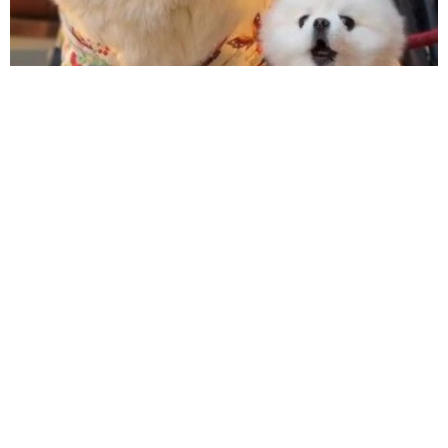
11/15
20粒の合計は0.44ｇ／YouTubeチャンネル「ゴールドハンタービンゴ」
（@金塊ビンゴ）提供
髪をバッサリと切った飼い主が帰宅すると→愛犬たちの反応に
「ワンコ様でも戸惑うのね（笑）」「困り顔がかわいい」
ANNA
2026.08.06
「誰かみたいにならなきゃ」 他人を正解にし
て生きてきた母親 自己主張が苦手な娘に教わ
った大切なこと【漫画】
海川 まこと
2026.08.06
「かわいいストーカーに追われています」甘え
ん坊な元保護猫 最後は飼い主にダイブする姿
に「間違いなく犬」「完全に親子」と反響