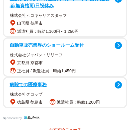
た理由について、投稿主さんは次のように話します。
者/無資格可/日祝休み
株式会社ヒロキャリアスタッフ
「通常版ではなく、あえてグレードアップ版の【極】を10
山形県 鶴岡市
袋まとめて検証することで、結果にどれくらいの差が出る
派遣社員：時給1,100円～1,250円
かを、はっきりさせたいと思いました」
自動車販売業界のショールーム受付
本来、砂金を採取する際は「パンニング皿」という専用の
株式会社ジャパン・リリーフ
道具を使い、川の中で土や泥を揺すりながら、比重の重い
京都府 京都市
砂金だけを残していく作業を繰り返すそうです。今回は、
正社員 / 派遣社員：時給1,450円
簡易パンニング皿として「醤油皿」を使う方法で行ったと
いいます。
病院での医療事務
株式会社グロップ
「身近な道具でしっかり選別できたのが面白く、『誰でも
徳島県 徳島市
派遣社員：時給1,200円
体験できる』という点でかなり手応えを感じました。大粒
の砂金が見えた瞬間は、やはり純粋にテンションが上がり
Sponsored by
ました。『本当に入っているんだ』という安心感と同時
に、どれくらいの価値になるのかというワクワクが強かっ
おすすめニュース