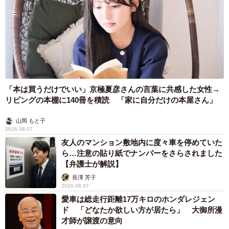
「本は買うだけでいい」京極夏彦さんの言葉に共感した女性→
8/15
リビングの本棚に140冊を積読 「家に自分だけの本屋さん」
２つ目の砂金／YouTubeチャンネル「ゴールドハンタービンゴ」（@金塊
山岡 もと子
ビンゴ）提供
2026.08.07
友人のマンション敷地内に度々車を停めていた
ら…注意の貼り紙でナンバーをさらされました
【弁護士が解説】
長澤 芳子
2026.08.07
愛車は総走行距離17万キロのホンダレジェン
ド 「どなたか欲しい方が居たら」 大御所漫
才師が譲渡の意向