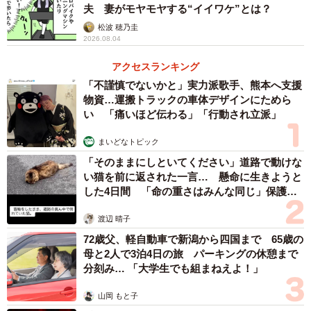
4/15
夫 妻がモヤモヤする“イイワケ”とは？
松波 穂乃圭
醤油皿に砂金砂を入れていく／YouTubeチャンネル「ゴールドハンタービ
2026.08.04
ンゴ」（@金塊ビンゴ）提供
アクセスランキング
「不謹慎でないかと」実力派歌手、熊本へ支援
物資…運搬トラックの車体デザインにためら
い 「痛いほど伝わる」「行動され立派」
まいどなトピック
「そのままにしといてください」道路で動けな
い猫を前に返された一言… 懸命に生きようと
した4日間 「命の重さはみんな同じ」保護団
体代表の訴え
渡辺 晴子
5/15
72歳父、軽自動車で新潟から四国まで 65歳の
母と2人で3泊4日の旅 パーキングの休憩まで
パンニングしていくと、一番重い砂金が最後に残る／YouTubeチャンネル
分刻み… 「大学生でも組まねえよ！」
「ゴールドハンタービンゴ」（@金塊ビンゴ）提供
山岡 もと子