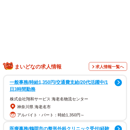
購入した「砂金袋【極】」／YouTubeチャンネル「ゴールドハンタービン
ゴ」（@金塊ビンゴ）提供
まいどなの求人情報
求人情報一覧へ
一般事務/時給1,350円/交通費支給/20代活躍中/1
日3時間勤務
株式会社翔和サービス 海老名物流センター
投稿したのは、YouTubeチャンネル「ゴールドハンタービ
神奈川県 海老名市
ンゴ」（@金塊ビンゴ）です。 今回、購入したのは「砂金
アルバイト・パート：時給1,350円～
袋【極】」という高価格帯の砂金袋。10袋まとめて購入し
医療事務/鶴岡市の整形外科クリニック受付/経験