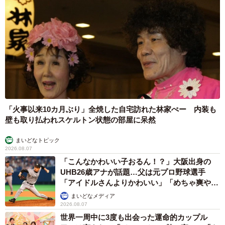
「火事以来10カ月ぶり」全焼した自宅訪れた林家ぺー 内装も
壁も取り払われスケルトン状態の部屋に呆然
まいどなトピック
2026.08.07
「こんなかわいい子おるん！？」大阪出身の
UHB26歳アナが話題…父は元プロ野球選手
「アイドルさんよりかわいい」「めちゃ爽や
か」
まいどなメディア
2026.08.07
世界一周中に3度も出会った運命的カップル