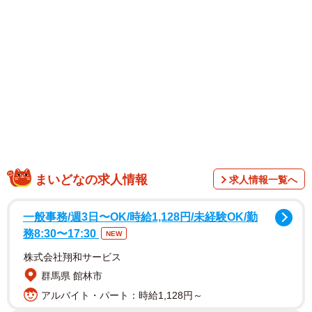
熊切さんを救ったのは、週1回の北島式筋トレやキックボク
シング。本書では、年齢を感じさせない全肯定BODYを作
り上げたメソッドや、美と健康を保つルーティンを大公
開。さらに、鍛え抜かれた筋肉や大人の魅力あふれる肌露
出、リラックスした素顔を捉えた撮り下ろし写真もふんだ
んに収録しています。「計算ゼロ」で正直に生きてきた彼
女が贈る、人生に悩むすべての人へ向けた、ひとつの物事
に縛られず、周りの存在、そして自分を愛し前を向いて生
きるためのエールとなる一冊になっています。
まいどなの求人情報
求人情報一覧へ
一般事務/週3日〜OK/時給1,128円/未経験OK/勤
務8:30〜17:30
NEW
株式会社翔和サービス
群馬県 館林市
アルバイト・パート：時給1,128円～