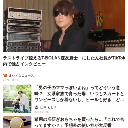
ラストライブ控えるT-BOLAN森友嵐士 にしたん社長がTikTok
内で独占インタビュー
まいどなニュース
2026.08.07
「男の子のママっぽいよね」ってどういう意
味？ 女系家族で育った母 いつもスカートと
ワンピースしか着ないし、ヒールも好き どの
へんが…
山岡 もと子
2026.08.07
猫用の爪研ぎおもちゃを買ったら…「これで合
ってますか？」予想外の使い方が大反響