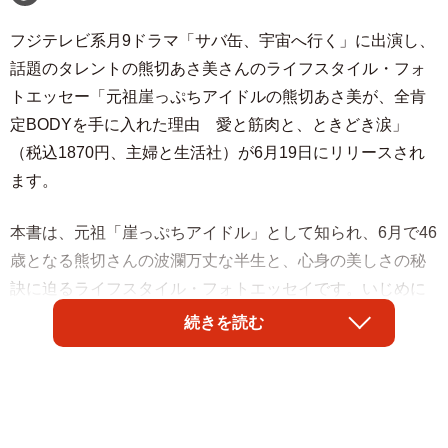
フジテレビ系月9ドラマ「サバ缶、宇宙へ行く」に出演し、
話題のタレントの熊切あさ美さんのライフスタイル・フォ
トエッセー「元祖崖っぷちアイドルの熊切あさ美が、全肯
定BODYを手に入れた理由 愛と筋肉と、ときどき涙」
（税込1870円、主婦と生活社）が6月19日にリリースされ
ます。
本書は、元祖「崖っぷちアイドル」として知られ、6月で46
歳となる熊切さんの波瀾万丈な半生と、心身の美しさの秘
訣に迫るライフスタイル・フォトエッセイです。いじめに
遭った幼少期、アイドル時代の挫折、恋愛スキャンダル、
続きを読む
そして病気や愛犬との別れなど、数々の困難や「崖っぷ
ち」「どん底」を経験してきた熊切さんが、いかにして這
い上がり、現在の「それなりに自分を好きになれた」状態
を手に入れたのかを赤裸々につづっています。