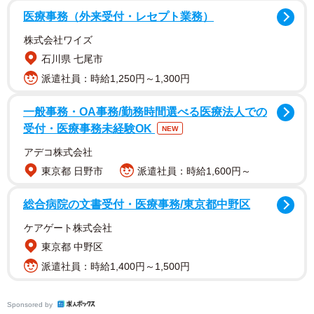
医療事務（外来受付・レセプト業務）
株式会社ワイズ
石川県 七尾市
派遣社員：時給1,250円～1,300円
【熊切あさ美さんプロフィル】
一般事務・OA事務/勤務時間選べる医療法人での
くまきり・あさみ 1980年6月9日生まれ、千葉県出身。A
受付・医療事務未経験OK
NEW
型。1998年、アイドルグループ「チェキッ娘」のオーディ
アデコ株式会社
ションに合格し、デビュー。翌年、同グループ解散。以
東京都 日野市
派遣社員：時給1,600円～
降、多数のバラエティ番組などで活躍。2021年より「じっ
くり聞いタロウ〜スター近況（秘）報告〜」（テレビ東京
総合病院の文書受付・医療事務/東京都中野区
系）のレギュラーMC、2026年3月から始動したYouTubeチ
ケアゲート株式会社
ャンネル「熊切マッコイの不毛な時間」が大好評配信中。
東京都 中野区
俳優として映画や舞台でも活動中で、2026年のフジテレビ
派遣社員：時給1,400円～1,500円
月9ドラマ「サバ缶、宇宙へ行く」にレギュラー出演。
Sponsored by