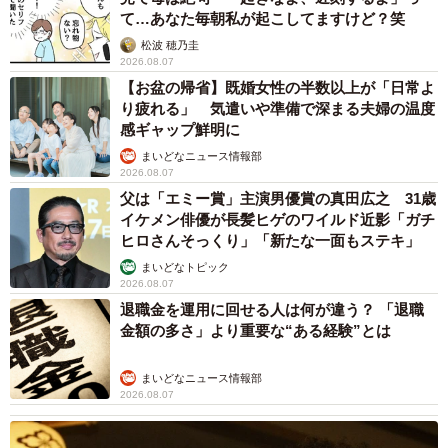
て…あなた毎朝私が起こしてますけど？笑
松波 穂乃圭
2026.08.07
【お盆の帰省】既婚女性の半数以上が「日常よ
り疲れる」 気遣いや準備で深まる夫婦の温度
感ギャップ鮮明に
まいどなニュース情報部
2026.08.07
父は「エミー賞」主演男優賞の真田広之 31歳
イケメン俳優が長髪ヒゲのワイルド近影「ガチ
ヒロさんそっくり」「新たな一面もステキ」
まいどなトピック
2026.08.07
退職金を運用に回せる人は何が違う？ 「退職
金額の多さ」より重要な“ある経験”とは
まいどなニュース情報部
2026.08.07