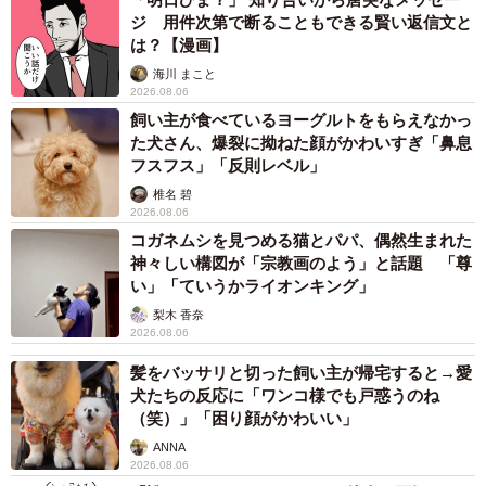
ジ 用件次第で断ることもできる賢い返信文と
は？【漫画】
海川 まこと
2026.08.06
飼い主が食べているヨーグルトをもらえなかっ
た犬さん、爆裂に拗ねた顔がかわいすぎ「鼻息
フスフス」「反則レベル」
椎名 碧
2026.08.06
コガネムシを見つめる猫とパパ、偶然生まれた
神々しい構図が「宗教画のよう」と話題 「尊
い」「ていうかライオンキング」
梨木 香奈
2026.08.06
髪をバッサリと切った飼い主が帰宅すると→愛
犬たちの反応に「ワンコ様でも戸惑うのね
（笑）」「困り顔がかわいい」
ANNA
2026.08.06