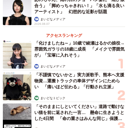
合う」「脚めっちゃきれい！」「水も滴る良い
アーティスト」 幻想的な近影が話題
まいどなメディア
2026.08.07
アクセスランキング
「化けましたね～」10歳で綾瀬はるかの娘役→
雰囲気ガラリの18歳に成長 「メイクで雰囲気
が」「宝塚に入れそう」
まいどなメディア
「不謹慎でないかと」実力派歌手、熊本へ支援
物資…運搬トラックの車体デザインにためら
い 「痛いほど伝わる」「行動され立派」
まいどなトピック
「そのままにしといてください」道路で動けな
い猫を前に返された一言… 懸命に生きようと
した4日間 「命の重さはみんな同じ」保護団
体代表の訴え