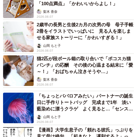
「100点満点」「かわいいからよし！」
梨木 香奈
2026.08.07
2歳半の長男と生後2カ月の次男の母 母子手帳
2冊をイラストでいっぱいに 見る人を楽しま
せる家族ストーリーに「かわいすぎる！」
山岡 もと子
2026.08.07
猫2匹が段ボール箱の取り合いで「ポコスカ猫
パンチ」の応酬 その後の心温まる結末に「愛
～！」「おばちゃん泣きそうや…」
梨木 香奈
2026.08.07
「ちょっとババロアみたい」パートナーの誕生
日に手作りトートバッグ 完成まで1年 淡い
藍染めに漂うクラゲ よく見ると…「センスす
ごい」
山岡 もと子
2026.08.07
【漫画】大学生息子の「頼れる彼氏」っぷりを
見て母は絶句 「起きなよ、遅刻するよ」っ