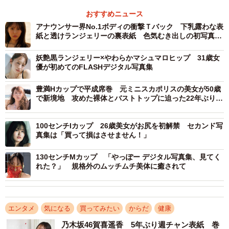
おすすめニュース
アナウンサー界No.1ボディの衝撃Ｔバック 下乳露わな表
紙と透けランジェリーの裏表紙 色気むき出しの初写真集
は過去最高露出
妖艶黒ランジェリー×やわらかマシュマロヒップ 31歳女
優が初めてのFLASHデジタル写真集
豊満Hカップで平成席巻 元ミニスカポリスの美女が50歳
で新境地 攻めた裸体とバストトップに迫った22年ぶり写
真集
100センチIカップ 26歳美女がお尻を初解禁 セカンド写
真集は「買って損はさせません！」
130センチMカップ 「やっぽー デジタル写真集、見てく
れた？」 規格外のムッチムチ美体に癒されて
エンタメ
気になる
買ってみたい
からだ
健康
乃木坂46賀喜遥香 5年ぶり週チャン表紙 巻