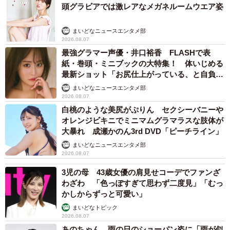
頭グラビアでは激レアなメガネルームウエア姿
まいどなニュースエンタメ部
2026.08.07
最強グラマー声優・井口裕香 FLASHで表
紙・巻頭・ミニブックの大特集！ 体いじめる
最新ショット「お尻仕上がっている、と自負し
ています」「いくつになっても理想の身体でい
まいどなニュースエンタメ部
たい」
2026.08.07
白桃のような美尻がぷりん セクシーバニーや
オレンジビキニでミニマムグラマラスな肢体が
大暴れ 成瀬かのん3rd DVD「ピーチライン」
まいどなニュースエンタメ部
2026.08.07
3児の母 43歳女優の肩見せコーデでファンざ
わざわ 「色っぽすぎて思わず二度見」「むっ
かしからずっと可愛い」
まいどなトピック
2026.08.07
あのちゃん、雨の日のショーパン姿に「雨が似