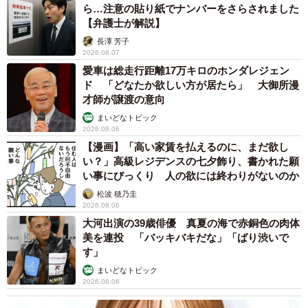
ら…注意の貼り紙でナンバーをさらされました
【弁護士が解説】
長澤 芳子
2026.08.07
愛車は総走行距離17万キロのホンダレジェン
ド 「どなたか欲しい方が居たら」 大御所漫
才師が譲渡の意向
まいどなトピック
2026.08.06
【漫画】「高い家賃を払えるのに、まだ欲し
い？」高級レジデンスの七夕飾り、書かれた願
い事にびっくり 人の欲には終わりがないのか
松波 穂乃圭
2026.08.06
大河出演の39歳俳優 真夏の海で赤銅色の肉体
美を連投 「バッキバキだな」「ばり渋いで
す」
まいどなトピック
2026.08.06