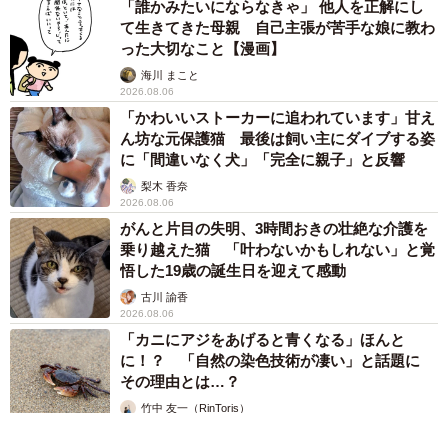
「誰かみたいにならなきゃ」 他人を正解にし
て生きてきた母親 自己主張が苦手な娘に教わ
った大切なこと【漫画】
海川 まこと
2026.08.06
「かわいいストーカーに追われています」甘え
ん坊な元保護猫 最後は飼い主にダイブする姿
に「間違いなく犬」「完全に親子」と反響
梨木 香奈
2026.08.06
がんと片目の失明、3時間おきの壮絶な介護を
乗り越えた猫 「叶わないかもしれない」と覚
悟した19歳の誕生日を迎えて感動
古川 諭香
2026.08.06
「カニにアジをあげると青くなる」ほんと
に！？ 「自然の染色技術が凄い」と話題に
その理由とは…？
竹中 友一（RinToris）
2026.08.06