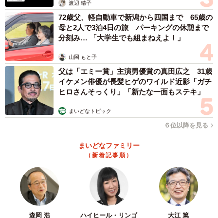
渡辺 晴子
72歳父、軽自動車で新潟から四国まで 65歳の
母と2人で3泊4日の旅 パーキングの休憩まで
分刻み… 「大学生でも組まねえよ！」
山岡 もと子
父は「エミー賞」主演男優賞の真田広之 31歳
イケメン俳優が長髪ヒゲのワイルド近影「ガチ
ヒロさんそっくり」「新たな一面もステキ」
まいどなトピック
６位以降を見る
まいどなファミリー
（新着記事順）
森岡 浩
ハイヒール・リンゴ
大江 篤