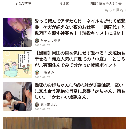
姓氏研究家
漫才師
園田学園女子大学学長
もっと見る
酔って転んでアザだらけ ネイルも折れて超悲
惨 ケガが絶えない夜のお仕事 「病院代」と
数万円を渡す神客も！【現役キャストに取材】
たかなし 亜妖
2026.08.07
【漫画】周囲の目を気にせず遊べる！洗濯物も
干せる！最近人気の戸建ての「中庭」 ところ
が…実際住んでみて分かった後悔ポイント
中瀬 えみ
2026.08.07
難聴のお姉ちゃんに5歳の妹が手話通訳 互い
に支え合う家族の日常に反響「妹ちゃん、頼も
しい」「かわいい通訳さん」
五ヶ瀬 あお
2026.08.07