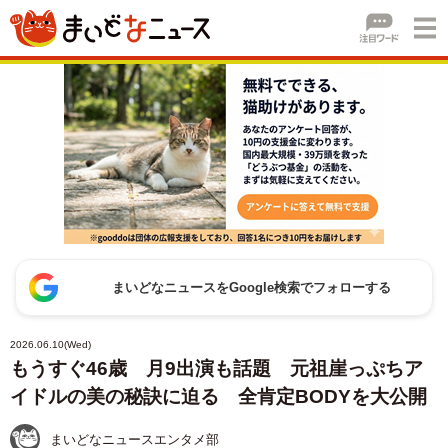
まいどなニュースをGoogle検索でフォローする
2026.06.10(Wed)
もうすぐ46歳 月9出演も話題 元祖崖っぷちア
イドルの美の秘訣に迫る 全肯定BODYを大公開
まいどなニュースエンタメ部