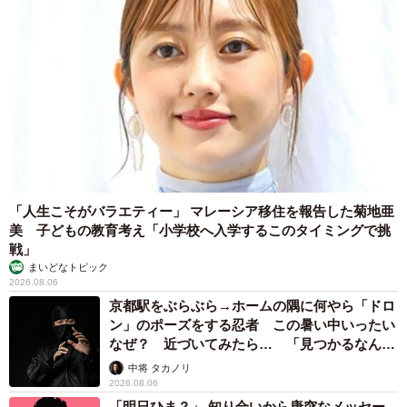
「人生こそがバラエティー」 マレーシア移住を報告した菊地亜
美 子どもの教育考え「小学校へ入学するこのタイミングで挑
戦」
まいどなトピック
2026.08.06
京都駅をぶらぶら→ホームの隅に何やら「ドロ
ン」のポーズをする忍者 この暑い中いったい
なぜ？ 近づいてみたら… 「見つかるなんて
未熟」
中将 タカノリ
2026.08.06
「明日ひま？」 知り合いから唐突なメッセー