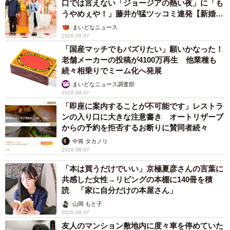
口では言えない「ジョージアの熱い夜」に「も
うやめぇや！」藤井が猛ツッコミ連発【新婚さ
ん】
まいどなニュース
2026.08.07
「国産マッチでもバズりたい」願いかなった！
老舗メーカーの投稿が4100万再生 他業種も
続々相乗りでミーム化へ発展
まいどなニュース調査部
2026.08.07
「即座に案内することが不可能です」レストラ
ンの入り口に大きな注意書き オートリザーブ
からの予約を拒否するお断りに賛同者続々
中将 タカノリ
2026.08.07
「本は買うだけでいい」京極夏彦さんの言葉に
共感した女性→リビングの本棚に140冊を積
読 「家に自分だけの本屋さん」
山岡 もと子
2026.08.07
友人のマンション敷地内に度々車を停めていた