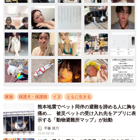
家族
保護犬・保護猫
イヌ
ともに生きる
熊本地震でペット同伴の避難を諦める人に胸を
痛め… 被災ペットの受け入れ先をアプリに表
示する「動物避難所マップ」が始動
平藤 清刀
2026.08.08