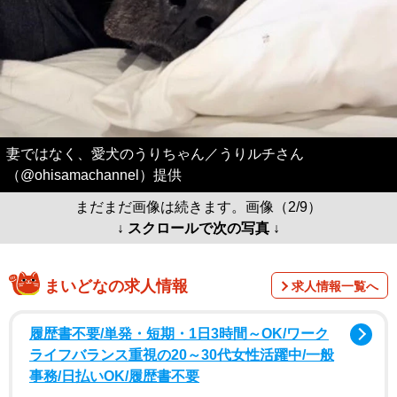
妻ではなく、愛犬のうりちゃん／うりルチさん
（@ohisamachannel）提供
まだまだ画像は続きます。画像（2/9）
↓ スクロールで次の写真 ↓
まいどなの求人情報
求人情報一覧へ
履歴書不要/単発・短期・1日3時間～OK/ワーク
ライフバランス重視の20～30代女性活躍中/一般
事務/日払いOK/履歴書不要