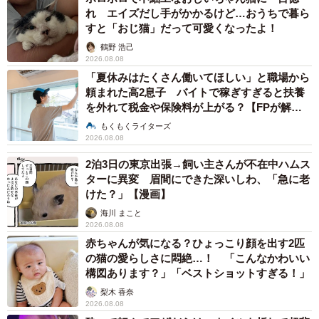
れ エイズだし手がかかるけど…おうちで暮ら
すと「おじ猫」だって可愛くなったよ！
鶴野 浩己
2026.08.08
「夏休みはたくさん働いてほしい」と職場から
頼まれた高2息子 バイトで稼ぎすぎると扶養
を外れて税金や保険料が上がる？【FPが解
説】
もくもくライターズ
2026.08.08
2泊3日の東京出張→飼い主さんが不在中ハムス
ターに異変 眉間にできた深いしわ、「急に老
けた？」【漫画】
海川 まこと
2026.08.08
赤ちゃんが気になる？ひょっこり顔を出す2匹
の猫の愛らしさに悶絶…！ 「こんなかわいい
構図あります？」「ベストショットすぎる！」
梨木 香奈
2026.08.08