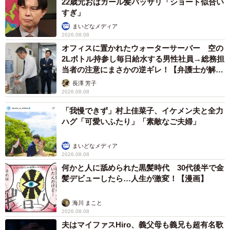
22歳元おはガール髪バッサリ「ショート似合い
すぎ」
まいどなメディア
2026.08.08
オフィスに置かれたウォーターサーバー 空の
2Lボトル持参し毎日給水する男性社員→総務担
当者の注意にまさかの逆ギレ！【弁護士が解
説】
長澤 芳子
2026.08.08
「我慢できず」村上佳菜子、イケメン夫と全力
ハグ「可愛いふたり」「素敵なご夫婦」
まいどなメディア
2026.08.08
何かと人に舐められた黒髪時代 30代後半で金
髪デビューしたら…人生が激変！【漫画】
海川 まこと
2026.08.08
夫はマイファスHiro、義父母も義兄も超有名歌