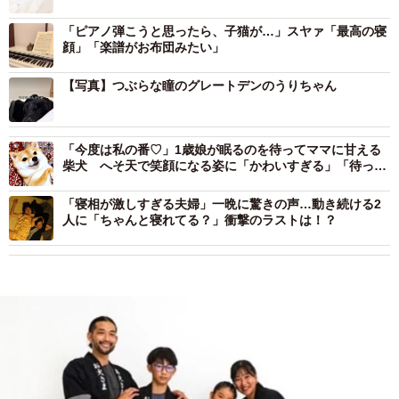
「ピアノ弾こうと思ったら、子猫が…」スヤァ「最高の寝
顔」「楽譜がお布団みたい」
【写真】つぶらな瞳のグレートデンのうりちゃん
「今度は私の番♡」1歳娘が眠るのを待ってママに甘える
柴犬 へそ天で笑顔になる姿に「かわいすぎる」「待って
てえらいね」
「寝相が激しすぎる夫婦」一晩に驚きの声…動き続ける2
人に「ちゃんと寝れてる？」衝撃のラストは！？