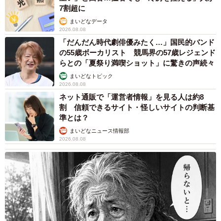
7割超に
まいどなデータ
2026.08.08
「だんだん時代劇俳優みたく…」国民的バンド
の55歳ボーカリスト 競馬界の57歳レジェンド
らとの「夏祭り満喫ショット」に驚きの声続々
まいどなトピック
2026.08.08
ネット通販で「運営者情報」を見る人は約8
割 信頼できるサイト・怪しいサイトの判断基
準とは？
まいどなニュース情報部
2026.08.08