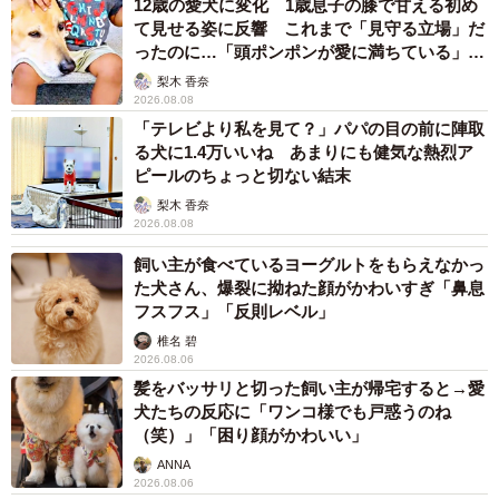
12歳の愛犬に変化 1歳息子の膝で甘える初め
て見せる姿に反響 これまで「見守る立場」だ
ったのに…「頭ポンポンが愛に満ちている」
「尊…」
梨木 香奈
2026.08.08
「テレビより私を見て？」パパの目の前に陣取
る犬に1.4万いいね あまりにも健気な熱烈ア
ピールのちょっと切ない結末
梨木 香奈
2026.08.08
飼い主が食べているヨーグルトをもらえなかっ
た犬さん、爆裂に拗ねた顔がかわいすぎ「鼻息
フスフス」「反則レベル」
椎名 碧
2026.08.06
髪をバッサリと切った飼い主が帰宅すると→愛
犬たちの反応に「ワンコ様でも戸惑うのね
（笑）」「困り顔がかわいい」
ANNA
2026.08.06