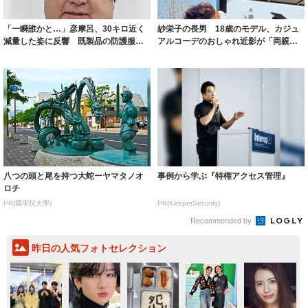
「一瞬誰かと…」彦摩呂、30キロ近く
紗栄子の長男 18歳のモデル、カジュ
減量した姿に反響 既製品の防護服が
アルコーデのおしゃれ近影が「両親の
着られると...
いいとこ取...
八つの頭と尾を持つ大蛇ーヤマタノオ
事例から学ぶ『特権アクセス管理』
ロチ
PR(國學院大學)
PR(KeeperSecurity)
Recommended by
昨日の人気フォトセレクション