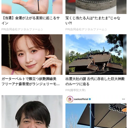
【当選】金運が上がる直前に起こるサ
宝くじ当たる人は“たまたま”じゃな
イン
い?!
PR(合同会社デジタルファーム )
PR(合同会社デジタルファーム )
ガーターベルトで際立つ妖艶脚線美
出雲大社の謎 古代に存在した巨大神殿
フリーアナ森香澄がランジェリーモデ
のルーツに迫る
ルに ｢PE...
PR(國學院大學)