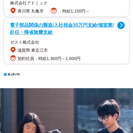
株式会社アドミック
香川県 丸亀市
：時給1,150円～
電子部品関係の製造/入社祝金30万円支給/個室寮/
赴任・帰省旅費支給
ゼスト株式会社
滋賀県 東近江市
契約社員：時給1,360円～1,600円