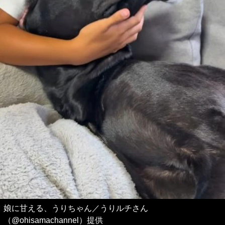
娘に甘える、うりちゃん／うりルチさん
（@ohisamachannel）提供