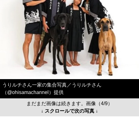
うりルチさん一家の集合写真／うりルチさん
（@ohisamachannel）提供
まだまだ画像は続きます。画像（4/9）
↓ スクロールで次の写真 ↓