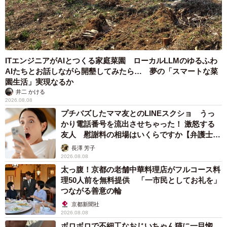
ITエンジニアがAIとつくる家庭菜園 ローカルLLMのゆるふわ
AIたちとお話しながら開墾してみたら… 夢の「スマートな菜
園生活」実現なるか
井二 かける
2026.08.08
プチバズしたママ友とのLINEスクショ うっ
かり電話番号を流出させちゃった！ 激怒する
友人 慰謝料の相場はいくらですか【弁護士が
解説】
長澤 芳子
2026.08.08
太っ腹！京都の老舗中華料理店がフルコース料
理50人前を無料提供 「一市民としてお礼を」
つながる善意の輪
京都新聞社
2026.08.08
ボロボロで不細工なおじいちゃん猫に一目惚