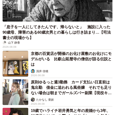
「息子を一人にしてきたんです、帰らないと」 施設に入った
90歳母、障害のある60歳次男との暮らしは行き詰まり…【司法
書士の現場から】
山下 静香
2026.08.08
京都の百貨店が開催のお化け屋敷のお化けにモ
デルがいる 比叡山延暦寺の僧侶が語る伝説と
は
浅井 佳穂
2026.08.08
原則ゆるっと週3勤務 カード支払い日直前は
鬼出勤 借金に追われる風俗嬢 それでも足り
ない場合は朝までガールズバー副業【現役キャ
ストに取材】
たかなし 亜妖
2026.08.08
19歳でハライチ岩井勇気と年の差婚から3年、