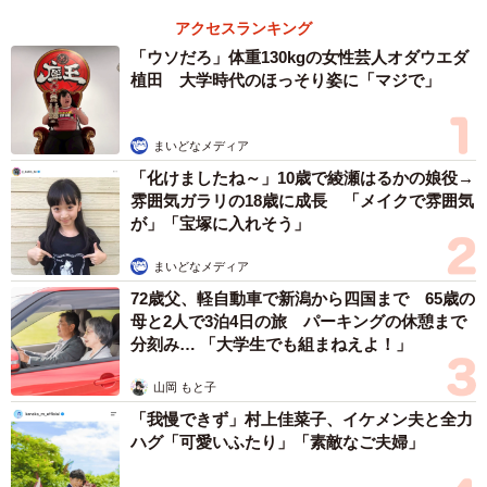
アクセスランキング
「ウソだろ」体重130kgの女性芸人オダウエダ
植田 大学時代のほっそり姿に「マジで」
まいどなメディア
「化けましたね～」10歳で綾瀬はるかの娘役→
雰囲気ガラリの18歳に成長 「メイクで雰囲気
が」「宝塚に入れそう」
まいどなメディア
72歳父、軽自動車で新潟から四国まで 65歳の
母と2人で3泊4日の旅 パーキングの休憩まで
分刻み… 「大学生でも組まねえよ！」
山岡 もと子
「我慢できず」村上佳菜子、イケメン夫と全力
ハグ「可愛いふたり」「素敵なご夫婦」