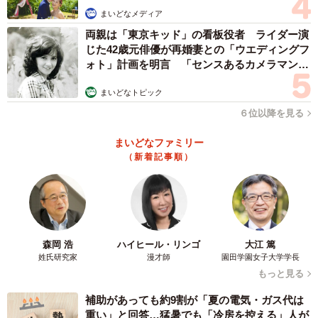
まいどなメディア
両親は「東京キッド」の看板役者 ライダー演
じた42歳元俳優が再婚妻との「ウエディングフ
ォト」計画を明言 「センスあるカメラマン求
む」
まいどなトピック
６位以降を見る
まいどなファミリー
（新着記事順）
森岡 浩
ハイヒール・リンゴ
大江 篤
姓氏研究家
漫才師
園田学園女子大学学長
もっと見る
補助があっても約9割が「夏の電気・ガス代は
重い」と回答…猛暑でも「冷房を控える」人が