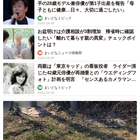
手の28歳モデル兼俳優が第1子出産を報告「母
子ともに健康…日々、大切に過ごしたい」
まいどなトピック
2026.08.08
お盆明けは介護相談が3割増加 帰省時に確認
したい「離れて暮らす親の異変」チェックポイ
ントは？
まいどなニュース情報部
2026.08.08
両親は「東京キッド」の看板役者 ライダー演
じた42歳元俳優が再婚妻との「ウエディングフ
ォト」計画を明言 「センスあるカメラマン求
む」
まいどなトピック
2026.08.08