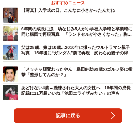
おすすめニュース
【写真】入学式の日、こんなに小さかったんだね
6年間の成長に涙…幼なじみ5人が小学校入学時と卒業時に
同じ構図で再現写真 「ランドセルが小さくなった」胸が
熱くなるビフォーアフター
父は28歳、娘は10歳…2010年に撮ったウルトラマン親子
写真 15年後に“ガンダム”前で再現 変わらぬ親子の絆に
感動広がる
「メッチャ顔変わったやん」島田紳助69歳のゴルフ姿に衝
撃「整形してんのか？」
あどけない4歳→洗練された大人の女性へ 18年間の成長
記録に11万超いいね「池田エライザみたい」の声も
記事に戻る