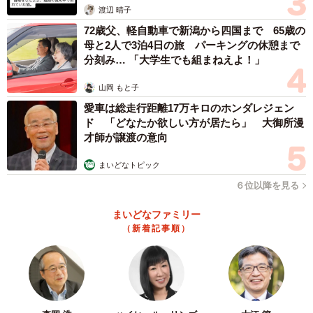
渡辺 晴子
72歳父、軽自動車で新潟から四国まで 65歳の
母と2人で3泊4日の旅 パーキングの休憩まで
分刻み… 「大学生でも組まねえよ！」
山岡 もと子
愛車は総走行距離17万キロのホンダレジェン
ド 「どなたか欲しい方が居たら」 大御所漫
才師が譲渡の意向
まいどなトピック
６位以降を見る
まいどなファミリー
（新着記事順）