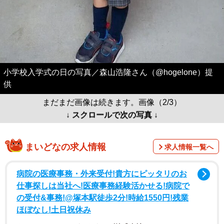
小学校入学式の日の写真／森山浩隆さん（@hogelone）提
供
まだまだ画像は続きます。画像（2/3）
↓ スクロールで次の写真 ↓
まいどなの求人情報
求人情報一覧へ
病院の医療事務・外来受付!貴方にピッタリのお
仕事探しは当社へ!医療事務経験活かせる!病院で
の受付&事務!@塚本駅徒歩2分!時給1550円!残業
ほぼなし!土日祝休み