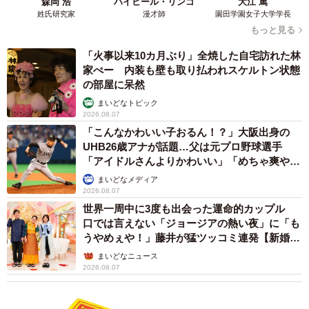
森岡 浩
ハイヒール・リンゴ
大江 篤
姓氏研究家
漫才師
園田学園女子大学学長
もっと見る
「火事以来10カ月ぶり」全焼した自宅訪れた林
家ぺー 内装も壁も取り払われスケルトン状態
の部屋に呆然
まいどなトピック
2026.08.07
「こんなかわいい子おるん！？」大阪出身の
UHB26歳アナが話題…父は元プロ野球選手
「アイドルさんよりかわいい」「めちゃ爽や
か」
まいどなメディア
2026.08.07
世界一周中に3度も出会った運命的カップル
口では言えない「ジョージアの熱い夜」に「も
うやめぇや！」藤井が猛ツッコミ連発【新婚さ
ん】
まいどなニュース
2026.08.07