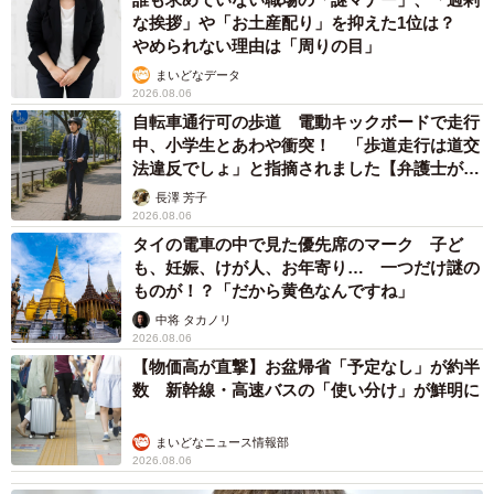
な挨拶」や「お土産配り」を抑えた1位は？
やめられない理由は「周りの目」
まいどなデータ
2026.08.06
自転車通行可の歩道 電動キックボードで走行
中、小学生とあわや衝突！ 「歩道走行は道交
法違反でしょ」と指摘されました【弁護士が解
説】
長澤 芳子
2026.08.06
タイの電車の中で見た優先席のマーク 子ど
も、妊娠、けが人、お年寄り… 一つだけ謎の
ものが！？「だから黄色なんですね」
中将 タカノリ
2026.08.06
【物価高が直撃】お盆帰省「予定なし」が約半
数 新幹線・高速バスの「使い分け」が鮮明に
まいどなニュース情報部
2026.08.06