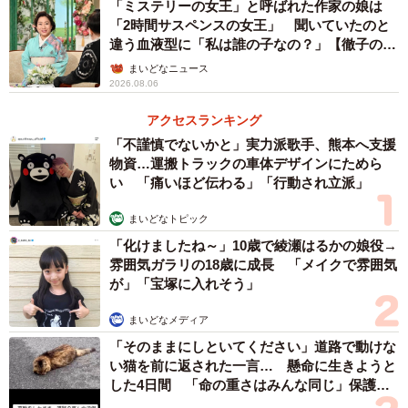
「ミステリーの女王」と呼ばれた作家の娘は
「2時間サスペンスの女王」 聞いていたのと
違う血液型に「私は誰の子なの？」【徹子の部
屋】
まいどなニュース
2026.08.06
アクセスランキング
「不謹慎でないかと」実力派歌手、熊本へ支援
物資…運搬トラックの車体デザインにためら
い 「痛いほど伝わる」「行動され立派」
まいどなトピック
「化けましたね～」10歳で綾瀬はるかの娘役→
雰囲気ガラリの18歳に成長 「メイクで雰囲気
が」「宝塚に入れそう」
まいどなメディア
「そのままにしといてください」道路で動けな
い猫を前に返された一言… 懸命に生きようと
した4日間 「命の重さはみんな同じ」保護団
体代表の訴え