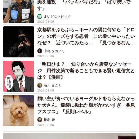
美を連投 「バッキバキだな」「ばり渋いで
す」
まいどなトピック
2026.08.06
京都駅をぶらぶら→ホームの隅に何やら「ドロ
ン」のポーズをする忍者 この暑い中いったい
なぜ？ 近づいてみたら… 「見つかるなんて
未熟」
中将 タカノリ
2026.08.06
「明日ひま？」 知り合いから唐突なメッセー
ジ 用件次第で断ることもできる賢い返信文と
は？【漫画】
海川 まこと
2026.08.06
飼い主が食べているヨーグルトをもらえなかっ
た犬さん、爆裂に拗ねた顔がかわいすぎ「鼻息
フスフス」「反則レベル」
椎名 碧
2026.08.06