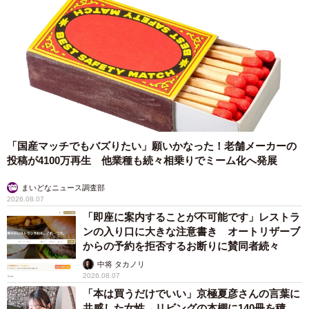
「国産マッチでもバズりたい」願いかなった！老舗メーカーの
投稿が4100万再生 他業種も続々相乗りでミーム化へ発展
まいどなニュース調査部
2026.08.07
「即座に案内することが不可能です」レストラ
ンの入り口に大きな注意書き オートリザーブ
からの予約を拒否するお断りに賛同者続々
中将 タカノリ
2026.08.07
「本は買うだけでいい」京極夏彦さんの言葉に
共感した女性→リビングの本棚に140冊を積