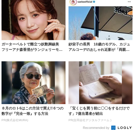
ガーターベルトで際立つ妖艶脚線美
紗栄子の長男 18歳のモデル、カジュ
フリーアナ森香澄がランジェリーモデ
アルコーデのおしゃれ近影が「両親の
ルに ｢PE...
いいとこ取...
８月のロト6はこの方法で買え!!６つの
「宝くじを買う前に〇〇をするだけで
数字が『完全一致』する方法
す」7億当選者が続出
PR(株式会社MURA)
PR(合同会社デジタルファーム )
Recommended by