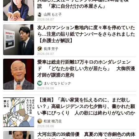
読 「家に自分だけの本屋さん」
山岡 もと子
2026.08.07
友人のマンション敷地内に度々車を停めていた
ら…注意の貼り紙でナンバーをさらされました
【弁護士が解説】
長澤 芳子
2026.08.07
愛車は総走行距離17万キロのホンダレジェン
ド 「どなたか欲しい方が居たら」 大御所漫
才師が譲渡の意向
まいどなトピック
2026.08.06
【漫画】「高い家賃を払えるのに、まだ欲し
い？」高級レジデンスの七夕飾り、書かれた願
い事にびっくり 人の欲には終わりがないのか
松波 穂乃圭
2026.08.06
大河出演の39歳俳優 真夏の海で赤銅色の肉体