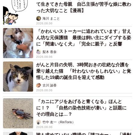
て生きてきた母親 自己主張が苦手な娘に教わ
った大切なこと【漫画】
海川 まこと
2026.08.06
「かわいいストーカーに追われています」甘え
ん坊な元保護猫 最後は飼い主にダイブする姿
に「間違いなく犬」「完全に親子」と反響
梨木 香奈
2026.08.06
がんと片目の失明、3時間おきの壮絶な介護を
乗り越えた猫 「叶わないかもしれない」と覚
悟した19歳の誕生日を迎えて感動
古川 諭香
2026.08.06
「カニにアジをあげると青くなる」ほんと
に！？ 「自然の染色技術が凄い」と話題に
その理由とは…？
竹中 友一（RinToris）
2026.08.06
誰も求めていない職場の「謎マナー」、「過剰