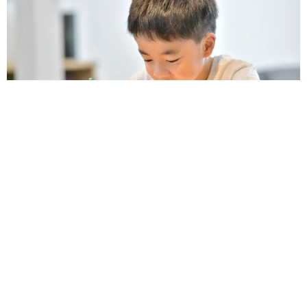
子どもの学校外の学習時間が11年で2割減少 「家庭学習0分
層」が約半数に達する深刻な実態と広がる学習格差
まいどなニュース情報部
2026.08.06
「事故物件」という言葉のイメージにとらわれ
ていませんか？ 不動産業者が語る「物件の可
能性」を閉ざさないために必要なこと
平藤 清刀
2026.08.06