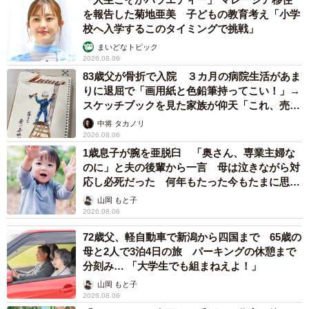
を報告した菊地亜美 子どもの教育考え「小学
校へ入学するこのタイミングで挑戦」
まいどなトピック
2026.08.06
83歳父が骨折で入院 ３カ月の病院生活があま
りに退屈で「画用紙と色鉛筆持ってこい！」→
スケッチブックを見た家族が仰天「これ、売れ
ますよ…」
中将 タカノリ
2026.08.06
1歳息子が腕を亜脱臼 「奥さん、専業主婦な
のに」と夫の後輩から一言 母は泣きながら対
応し必死だった 何年もたった今もたまに思い
出し…
山岡 もと子
2026.08.06
72歳父、軽自動車で新潟から四国まで 65歳の
母と2人で3泊4日の旅 パーキングの休憩まで
分刻み… 「大学生でも組まねえよ！」
山岡 もと子
2026.08.06