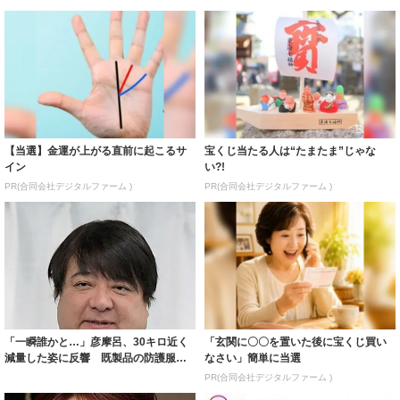
【当選】金運が上がる直前に起こるサ
宝くじ当たる人は“たまたま”じゃな
イン
い?!
PR(合同会社デジタルファーム )
PR(合同会社デジタルファーム )
「一瞬誰かと…」彦摩呂、30キロ近く
「玄関に〇〇を置いた後に宝くじ買い
減量した姿に反響 既製品の防護服が
なさい」簡単に当選
着られると...
PR(合同会社デジタルファーム )