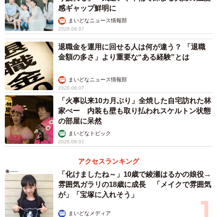
感ギャップ鮮明に
まいどなニュース情報部
2026.08.07
退職金を運用に回せる人は何が違う？ 「退職
金額の多さ」より重要な“ある経験”とは
まいどなニュース情報部
2026.08.07
「火事以来10カ月ぶり」全焼した自宅訪れた林
5/7
家ぺー 内装も壁も取り払われスケルトン状態
の部屋に呆然
セルフケアの実施頻度（出典：キューサイ調べ）
まいどなトピック
2026.08.07
また、運動や食事への意識など、「セルフケアの実施頻
アクセスランキング
度」を尋ねたところ、「人生初」に積極的に挑戦している
「化けましたね～」10歳で綾瀬はるかの娘役→
人の87.7％が「週1回以上」を実施していた一方で、非チャ
雰囲気ガラリの18歳に成長 「メイクで雰囲気
レンジ層では65.2％にとどまり、日常的にケアを行ってい
が」「宝塚に入れそう」
る層ほど、心理的・身体的ハードルを乗り越えて新しい挑
まいどなメディア
戦に前向きな傾向がうかがえました。