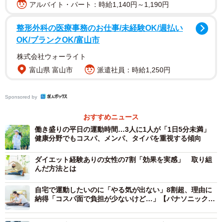
か」と聞いたところ、78.3％が「ある」と回答し、多くの
アルバイト・パート：時給1,140円～1,190円
ミドル・シニア層が、叶えたい人生初の挑戦を心に抱いて
整形外科の医療事務のお仕事/未経験OK/週払い
いることが明らかになりました。
OK/ブランクOK/富山市
株式会社ウォーライト
富山県 富山市
派遣社員：時給1,250円
Sponsored by
おすすめニュース
働き盛りの平日の運動時間…3人に1人が「1日5分未満」
健康分野でもコスパ、メンパ、タイパを重視する傾向
3/7
ダイエット経験ありの女性の7割「効果を実感」 取り組
【年代別】いつかやってみたい人生初の体験がありますか？（出典：キ
んだ方法とは
ューサイ調べ）
自宅で運動したいのに「やる気が出ない」8割超、理由に
「人生初への挑戦経験率」を年代別に見ると、40代前半
納得「コスパ面で負担が少ないけど…」【パナソニック調
（60％）が最も高く、50代でも57〜59％と高水準を維持し
査】
ているのに対して、65歳以降になると46％まで低下、50代