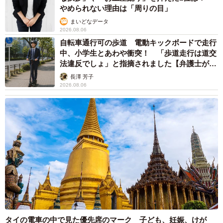
やめられない理由は「周りの目」
まいどなデータ
2026.08.06
自転車通行可の歩道 電動キックボードで走行
中、小学生とあわや衝突！ 「歩道走行は道交
法違反でしょ」と指摘されました【弁護士が解
説】
長澤 芳子
2026.08.06
タイの電車の中で見た優先席のマーク 子ども、妊娠、けが