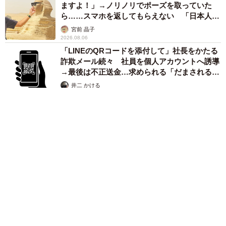
ますよ！」→ノリノリでポーズを取っていた
ら……スマホを返してもらえない 「日本人は
カモ代表かも」「私は6時間で3万円払った」
宮前 晶子
2026.08.06
「LINEのQRコードを添付して」社長をかたる
詐欺メール続々 社員を個人アカウントへ誘導
→最後は不正送金…求められる「だまされる前
提」の対策
井二 かける
2026.08.06