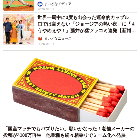
か」
まいどなメディア
2026.08.07
【出典】
世界一周中に3度も出会った運命的カップル
▽キューサイ調べ
口では言えない「ジョージアの熱い夜」に「も
うやめぇや！」藤井が猛ツッコミ連発【新婚さ
ん】
まいどなニュース
2026.08.07
「国産マッチでもバズりたい」願いかなった！老舗メーカーの
投稿が4100万再生 他業種も続々相乗りでミーム化へ発展