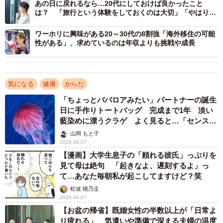
あの日に戻れるなら…20代にしておけば良かったこと
後半と比較して13ptの差が生じており、年齢による「挑戦
は？ 「旅行という体験をしておくのは大切」「やはり学
歴は大事だと反省」
の壁」が見られました。
ワーホリに興味がある20～30代の8割強「海外移住の可能
性がある」、求めているのは年収よりも挑戦や成長
気になる
健康
からだ
「ちょっとババロアみたい」パートナーの誕生
日に手作りトートバッグ 完成まで1年 淡い
藍染めに漂うクラゲ よく見ると…「センスす
4/7
ごい」
山岡 もと子
2026.08.07
挑戦を妨げるハードル（出典：キューサイ調べ）
【漫画】大学生息子の「頼れる彼氏」っぷりを
見て母は絶句 「起きなよ、遅刻するよ」っ
65歳以降で「人生初への挑戦経験率」が低下した背景とし
て…あなた毎朝私が起こしてますけど？笑
ては、「体力・健康面の不安」（35.7％）や「年齢的にも
松波 穂乃圭
う遅い」（15.2％）といった心理的・身体的ハードルが加
2026.08.07
【お盆の帰省】既婚女性の半数以上が「日常よ
齢によって大きく影響している可能性が示唆されました。
り疲れる」 気遣いや準備で深まる夫婦の温度