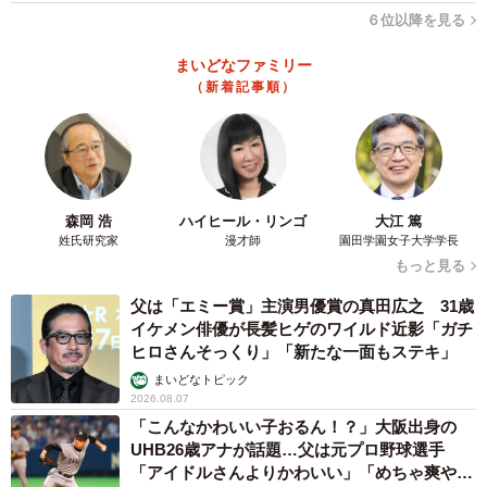
６位以降を見る
まいどなファミリー
（新着記事順）
7/7
一度挑戦した人ほど、次の「人生初」にも意欲的になる傾向（出典：キ
ューサイ調べ）
なお、「人生初の挑戦がもたらす心身への好影響」につい
森岡 浩
ハイヒール・リンゴ
大江 篤
ては、「心が前向き・ポジティブになった」（50.2％）や
姓氏研究家
漫才師
園田学園女子大学学長
もっと見る
「日常生活が楽しくなった」（36.9％）といった意見が見
られたほか、一度挑戦した人ほど、「次の人生初にも意欲
父は「エミー賞」主演男優賞の真田広之 31歳
イケメン俳優が長髪ヒゲのワイルド近影「ガチ
的になる」（93.1％）傾向が見られ、「小さなきっかけで
ヒロさんそっくり」「新たな一面もステキ」
踏み出す→ポジティブな変化を実感→さらなる挑戦意欲が
まいどなトピック
湧く」という前向きな年齢の重ね方への好循環が生まれて
2026.08.07
いる可能性が示唆されました。
「こんなかわいい子おるん！？」大阪出身の
UHB26歳アナが話題…父は元プロ野球選手
「アイドルさんよりかわいい」「めちゃ爽や
◇ ◇