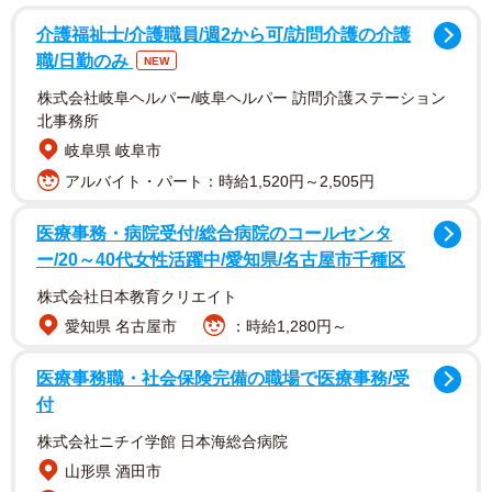
介護福祉士/介護職員/週2から可/訪問介護の介護
職/日勤のみ
NEW
株式会社岐阜ヘルパー/岐阜ヘルパー 訪問介護ステーション
北事務所
岐阜県 岐阜市
アルバイト・パート：時給1,520円～2,505円
医療事務・病院受付/総合病院のコールセンタ
ー/20～40代女性活躍中/愛知県/名古屋市千種区
株式会社日本教育クリエイト
愛知県 名古屋市
：時給1,280円～
2/7
医療事務職・社会保険完備の職場で医療事務/受
いつかやってみたい人生初の体験がありますか？（出典：キューサイ調
付
べ）
株式会社ニチイ学館 日本海総合病院
はじめに、「いつかやってみたい人生初の体験があります
山形県 酒田市