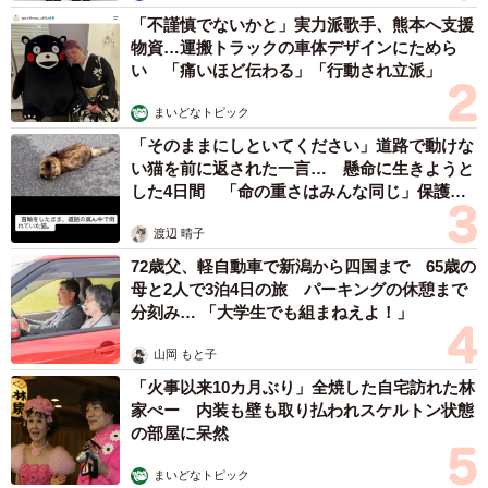
「不謹慎でないかと」実力派歌手、熊本へ支援
物資…運搬トラックの車体デザインにためら
い 「痛いほど伝わる」「行動され立派」
まいどなトピック
「そのままにしといてください」道路で動けな
い猫を前に返された一言… 懸命に生きようと
した4日間 「命の重さはみんな同じ」保護団
体代表の訴え
渡辺 晴子
6/7
72歳父、軽自動車で新潟から四国まで 65歳の
母と2人で3泊4日の旅 パーキングの休憩まで
挑戦がもたらす心身への好影響（出典：キューサイ調べ）
分刻み… 「大学生でも組まねえよ！」
山岡 もと子
「火事以来10カ月ぶり」全焼した自宅訪れた林
家ぺー 内装も壁も取り払われスケルトン状態
の部屋に呆然
まいどなトピック