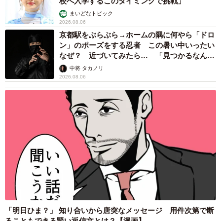
校へ入学するこのタイミングで挑戦」
まいどなトピック
2026.08.06
京都駅をぶらぶら→ホームの隅に何やら「ドロ
ン」のポーズをする忍者 この暑い中いったい
なぜ？ 近づいてみたら… 「見つかるなんて
未熟」
中将 タカノリ
2026.08.06
「明日ひま？」 知り合いから唐突なメッセージ 用件次第で断
ることもできる賢い返信文とは？【漫画】