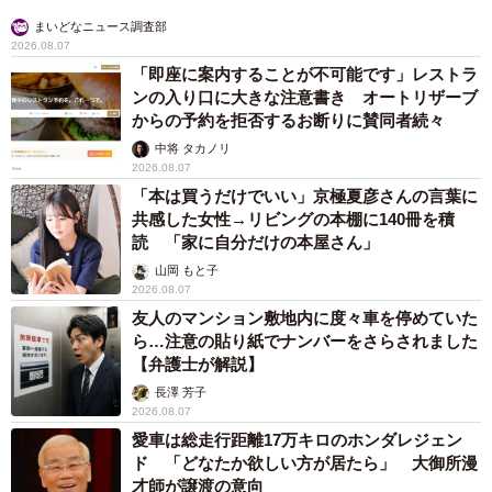
まいどなニュース調査部
2026.08.07
「即座に案内することが不可能です」レストラ
ンの入り口に大きな注意書き オートリザーブ
からの予約を拒否するお断りに賛同者続々
中将 タカノリ
2026.08.07
「本は買うだけでいい」京極夏彦さんの言葉に
共感した女性→リビングの本棚に140冊を積
読 「家に自分だけの本屋さん」
山岡 もと子
2026.08.07
友人のマンション敷地内に度々車を停めていた
ら…注意の貼り紙でナンバーをさらされました
【弁護士が解説】
長澤 芳子
2026.08.07
愛車は総走行距離17万キロのホンダレジェン
ド 「どなたか欲しい方が居たら」 大御所漫
才師が譲渡の意向