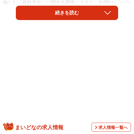
施した「挑戦意欲」に関する調査によると、約8割が「いつ
かやってみたい人生初の体験がある」と回答した一方で、
続きを読む
体力と年齢を理由に人生初を断念していることがわかりま
した。
調査は、全国の40～69歳の男女600人を対象として、2026
まいどなの求人情報
求人情報一覧へ
年1月にインターネットで実施されました。