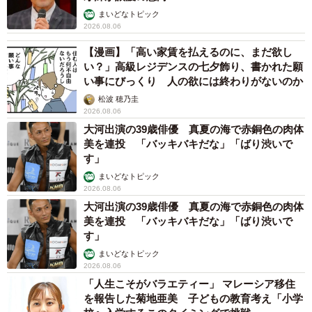
まいどなトピック
2026.08.06
【漫画】「高い家賃を払えるのに、まだ欲し
い？」高級レジデンスの七夕飾り、書かれた願
い事にびっくり 人の欲には終わりがないのか
松波 穂乃圭
2026.08.06
大河出演の39歳俳優 真夏の海で赤銅色の肉体
美を連投 「バッキバキだな」「ばり渋いで
す」
まいどなトピック
2026.08.06
大河出演の39歳俳優 真夏の海で赤銅色の肉体
美を連投 「バッキバキだな」「ばり渋いで
す」
まいどなトピック
2026.08.06
「人生こそがバラエティー」 マレーシア移住
を報告した菊地亜美 子どもの教育考え「小学