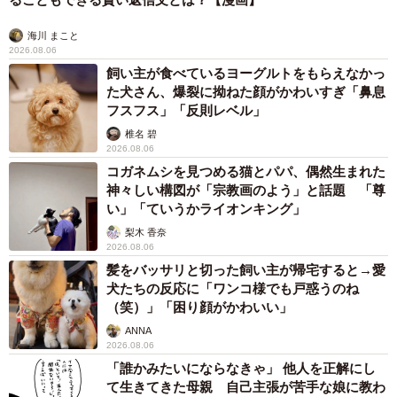
海川 まこと
2026.08.06
飼い主が食べているヨーグルトをもらえなかっ
た犬さん、爆裂に拗ねた顔がかわいすぎ「鼻息
フスフス」「反則レベル」
椎名 碧
2026.08.06
コガネムシを見つめる猫とパパ、偶然生まれた
神々しい構図が「宗教画のよう」と話題 「尊
い」「ていうかライオンキング」
梨木 香奈
2026.08.06
髪をバッサリと切った飼い主が帰宅すると→愛
犬たちの反応に「ワンコ様でも戸惑うのね
（笑）」「困り顔がかわいい」
ANNA
2026.08.06
「誰かみたいにならなきゃ」 他人を正解にし
て生きてきた母親 自己主張が苦手な娘に教わ