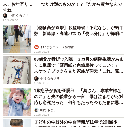
人、お年寄り… 一つだけ謎のものが！？「だから黄色なんで
すね」
中将 タカノリ
2026.08.06
【物価高が直撃】お盆帰省「予定なし」が約半
数 新幹線・高速バスの「使い分け」が鮮明に
まいどなニュース情報部
2026.08.06
83歳父が骨折で入院 ３カ月の病院生活があま
りに退屈で「画用紙と色鉛筆持ってこい！」→
スケッチブックを見た家族が仰天「これ、売れ
ますよ…」
中将 タカノリ
2026.08.06
1歳息子が腕を亜脱臼 「奥さん、専業主婦な
のに」と夫の後輩から一言 母は泣きながら対
応し必死だった 何年もたった今もたまに思い
出し…
山岡 もと子
2026.08.06
子どもの学校外の学習時間が11年で2割減少