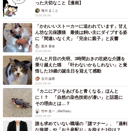
った大切なこと【漫画】
海川 まこと
2026.08.06
「かわいいストーカーに追われています」甘え
ん坊な元保護猫 最後は飼い主にダイブする姿
に「間違いなく犬」「完全に親子」と反響
梨木 香奈
2026.08.06
がんと片目の失明、3時間おきの壮絶な介護を
乗り越えた猫 「叶わないかもしれない」と覚
悟した19歳の誕生日を迎えて感動
古川 諭香
2026.08.06
「カニにアジをあげると青くなる」ほんと
に！？ 「自然の染色技術が凄い」と話題に
その理由とは…？
竹中 友一（RinToris）
2026.08.06
誰も求めていない職場の「謎マナー」、「過剰
な挨拶」や「お土産配り」を抑えた1位は？