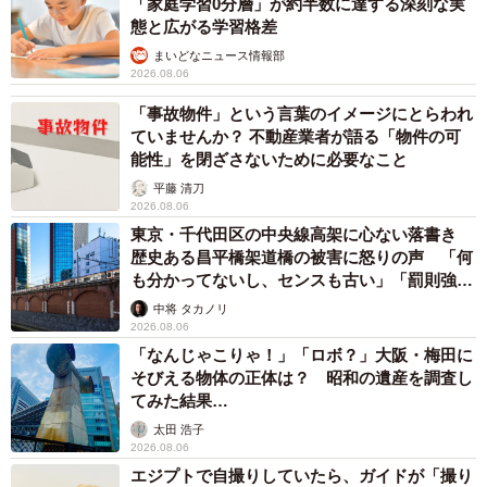
「家庭学習0分層」が約半数に達する深刻な実
態と広がる学習格差
まいどなニュース情報部
2026.08.06
「事故物件」という言葉のイメージにとらわれ
ていませんか？ 不動産業者が語る「物件の可
能性」を閉ざさないために必要なこと
平藤 清刀
2026.08.06
東京・千代田区の中央線高架に心ない落書き
歴史ある昌平橋架道橋の被害に怒りの声 「何
も分かってないし、センスも古い」「罰則強化
して」
中将 タカノリ
2026.08.06
「なんじゃこりゃ！」「ロボ？」大阪・梅田に
そびえる物体の正体は？ 昭和の遺産を調査し
てみた結果…
太田 浩子
2026.08.06
エジプトで自撮りしていたら、ガイドが「撮り