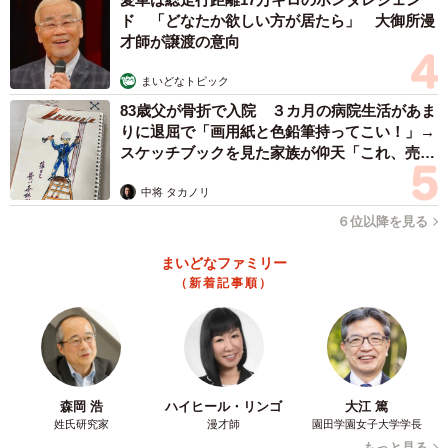
ド 「どなたか欲しい方が居たら」 大御所漫
才師が譲渡の意向
まいどなトピック
83歳父が骨折で入院 ３カ月の病院生活があま
りに退屈で「画用紙と色鉛筆持ってこい！」→
スケッチブックを見た家族が仰天「これ、売れ
ますよ…」
中将 タカノリ
６位以降を見る
まいどなファミリー
（新着記事順）
森岡 浩
ハイヒール・リンゴ
大江 篤
姓氏研究家
漫才師
園田学園女子大学学長
もっと見る