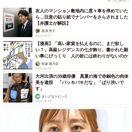
友人のマンション敷地内に度々車を停めていた
ら…注意の貼り紙でナンバーをさらされました
【弁護士が解説】
長澤 芳子
2026.08.07
【漫画】「高い家賃を払えるのに、まだ欲し
い？」高級レジデンスの七夕飾り、書かれた願
い事にびっくり 人の欲には終わりがないのか
松波 穂乃圭
2026.08.06
大河出演の39歳俳優 真夏の海で赤銅色の肉体
美を連投 「バッキバキだな」「ばり渋いで
す」
まいどなトピック
2026.08.06