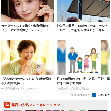
ガーターベルトで際立つ妖艶脚線美
紗栄子の長男 18歳のモデル、カジュ
フリーアナ森香澄がランジェリーモデ
アルコーデのおしゃれ近影が「両親の
ルに ｢PE...
いいとこ取...
「占い師だけが知ってる〝お金が増え
月々500円からの共済 入院・手術・死
る人の共通点〟」
亡を85歳まで保障
PR(合同会社デジタルファーム )
PR(愛知県共済生活協同組合)
Recommended by
昨日の人気フォトセレクション