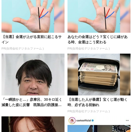
【当選】金運が上がる直前に起こるサ
あなたの金運はどう？宝くじに縁があ
イン
る時、金運はこう変わる
PR(合同会社デジタルファーム )
PR(合同会社デジタルファーム )
「一瞬誰かと…」彦摩呂、30キロ近く
【当選した人が暴露】宝くじ運が動く
減量した姿に反響 既製品の防護服が
時、必ずある前触れ
着られると...
PR(合同会社デジタルファーム )