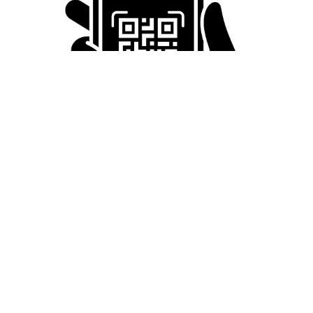
「LINEのQRコードを添付して」社長をかたる詐欺メール
続々 社員を個人アカウントへ誘導→最後は不正送金…求めら
れる「だまされる前提」の対策
井二 かける
2026.08.06
重みも歴史もズッシリ…出雲大社の日本最大級
「大しめ縄」が8年ぶり掛けかえ 伝統の「大
撚り合わせ」が28万回超再生「ほんとに圧巻」
まいどなニュース調査部
2026.08.06
「これ全部長野県」海外のような絶景ショット
に感動と反響「離れてからいいところだったん