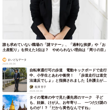
誰も求めていない職場の「謎マナー」、「過剰な挨拶」や「お
土産配り」を抑えた1位は？ やめられない理由は「周りの目」
まいどなデータ
2026.08.06
自転車通行可の歩道 電動キックボードで走行
中、小学生とあわや衝突！ 「歩道走行は道交
法違反でしょ」と指摘されました【弁護士が解
説】
長澤 芳子
2026.08.06
タイの電車の中で見た優先席のマーク 子ど
も、妊娠、けが人、お年寄り… 一つだけ謎の
ものが！？「だから黄色なんですね」