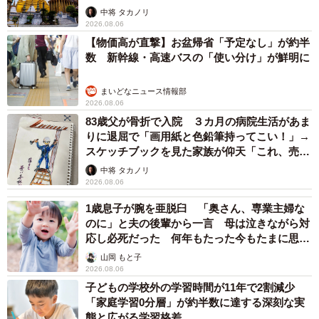
中将 タカノリ
2026.08.06
【物価高が直撃】お盆帰省「予定なし」が約半
数 新幹線・高速バスの「使い分け」が鮮明に
まいどなニュース情報部
2026.08.06
83歳父が骨折で入院 ３カ月の病院生活があま
りに退屈で「画用紙と色鉛筆持ってこい！」→
スケッチブックを見た家族が仰天「これ、売れ
ますよ…」
中将 タカノリ
2026.08.06
1歳息子が腕を亜脱臼 「奥さん、専業主婦な
のに」と夫の後輩から一言 母は泣きながら対
応し必死だった 何年もたった今もたまに思い
出し…
山岡 もと子
2026.08.06
子どもの学校外の学習時間が11年で2割減少
「家庭学習0分層」が約半数に達する深刻な実
態と広がる学習格差