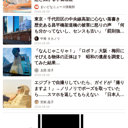
まいどなニュース情報部
2026.08.06
東京・千代田区の中央線高架に心ない落書き
歴史ある昌平橋架道橋の被害に怒りの声 「何
も分かってないし、センスも古い」「罰則強化
して」
中将 タカノリ
2026.08.06
「なんじゃこりゃ！」「ロボ？」大阪・梅田に
そびえる物体の正体は？ 昭和の遺産を調査し
てみた結果…
太田 浩子
2026.08.06
エジプトで自撮りしていたら、ガイドが「撮り
ますよ！」→ノリノリでポーズを取っていた
ら……スマホを返してもらえない 「日本人は
カモ代表かも」「私は6時間で3万円払った」
宮前 晶子
2026.08.06