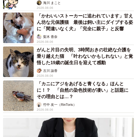
海川 まこと
2026.08.06
「かわいいストーカーに追われています」甘え
ん坊な元保護猫 最後は飼い主にダイブする姿
に「間違いなく犬」「完全に親子」と反響
梨木 香奈
2026.08.06
がんと片目の失明、3時間おきの壮絶な介護を
乗り越えた猫 「叶わないかもしれない」と覚
悟した19歳の誕生日を迎えて感動
古川 諭香
2026.08.06
「カニにアジをあげると青くなる」ほんと
に！？ 「自然の染色技術が凄い」と話題に
その理由とは…？
竹中 友一（RinToris）
2026.08.06