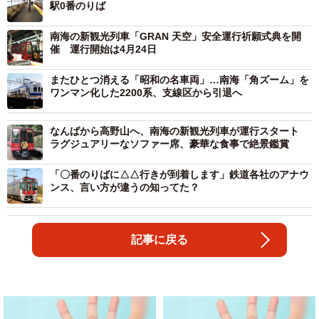
駅0番のりば
南海の新観光列車「GRAN 天空」安全運行祈願式典を開
催 運行開始は4月24日
またひとつ消える「昭和の名車両」…南海「角ズーム」を
ワンマン化した2200系、支線区から引退へ
なんばから高野山へ、南海の新観光列車が運行スタート
ラグジュアリーなソファー席、豪華な食事で絶景鑑賞
「〇番のりばに△△行きが到着します」鉄道各社のアナウ
ンス、言い方が違うの知ってた？
記事に戻る