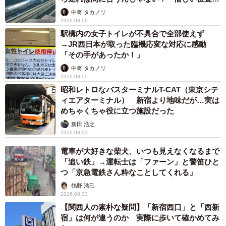
係が反響
中将 タカノリ
2026.08.06
駅構内の女子トイレが不具合で全部使えず
→JR西日本が取った臨機応変な対応に感動
「その手があったか！」
中将 タカノリ
2026.08.05
昭和レトロなバスターミナルT-CAT（東京シテ
ィエアターミナル） 新宿より地味だが…実は
めちゃくちゃ役に立つ施設だった
新田 浩之
2026.08.03
電車が大好きな柴犬、いつも見えなくなるまで
「追い鉄」→運転士は「ファーン」と警笛ひと
つ「京急電鉄さん粋なことしてくれる」
鶴野 浩己
2026.08.03
【関西人の素朴な疑問】「新宿西口」と「西新
宿」は何が違うのか 実際に歩いて確かめてみ