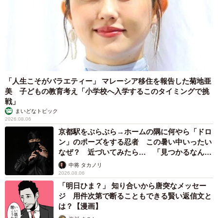
「人生こそがバラエティー」 マレーシア移住を報告した菊地亜
美 子どもの教育考え「小学校へ入学するこのタイミングで挑
戦」
まいどなトピック
2026.08.06
京都駅をぶらぶら→ホームの隅に何やら「ドロ
ン」のポーズをする忍者 この暑い中いったい
なぜ？ 近づいてみたら… 「見つかるなんて
未熟」
中将 タカノリ
2026.08.06
「明日ひま？」 知り合いから唐突なメッセー
ジ 用件次第で断ることもできる賢い返信文と
は？【漫画】