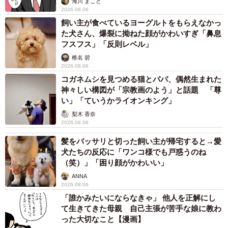
海川 まこと
2026.08.06
飼い主が食べているヨーグルトをもらえなかっ
た犬さん、爆裂に拗ねた顔がかわいすぎ「鼻息
フスフス」「反則レベル」
椎名 碧
2026.08.06
コガネムシを見つめる猫とパパ、偶然生まれた
神々しい構図が「宗教画のよう」と話題 「尊
い」「ていうかライオンキング」
梨木 香奈
2026.08.06
髪をバッサリと切った飼い主が帰宅すると→愛
犬たちの反応に「ワンコ様でも戸惑うのね
（笑）」「困り顔がかわいい」
ANNA
2026.08.06
「誰かみたいにならなきゃ」 他人を正解にし
て生きてきた母親 自己主張が苦手な娘に教わ
った大切なこと【漫画】