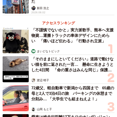
た
新田 浩之
2026.08.02
アクセスランキング
「不謹慎でないかと」実力派歌手、熊本へ支援
物資…運搬トラックの車体デザインにためら
い 「痛いほど伝わる」「行動され立派」
まいどなトピック
「そのままにしといてください」道路で動けな
い猫を前に返された一言… 懸命に生きようと
した4日間 「命の重さはみんな同じ」保護団
体代表の訴え
渡辺 晴子
72歳父、軽自動車で新潟から四国まで 65歳の
母と2人で3泊4日の旅 パーキングの休憩まで
分刻み… 「大学生でも組まねえよ！」
山岡 もと子
愛車は総走行距離17万キロのホンダレジェン