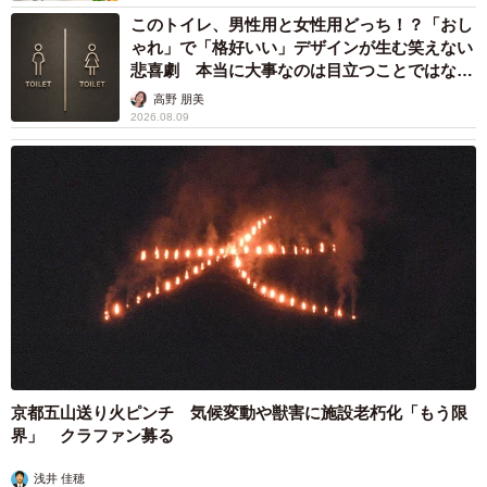
都合退職ならば失業手当を早く受け取れるが…
再就職の活動で不利になりませんか？【キャリ
アカウンセラーが解説】
長澤 芳子
2026.08.09
正直しんどい夏のレジャーランキング、3位
「帰省」、2位「バーベキュー」を抑えた1位
は？
まいどなデータ
2026.08.09
NHK大阪の朝の顔…気象キャスター、真っ赤な
ワンピで「愛の不時着」観劇 三山凌輝さんら
ポスターと記念撮影
まいどなトピック
2026.08.09
「右ひじ左ひじ交互に見て♪」お笑いコンビ元
メンバー髪型激変 命を救う資格を取得「ええ
え！！すごすぎます！」→本名も明らかに
まいどなメディア
2026.08.09
帰省は控えても感謝は届けたい…「お盆玉」っ