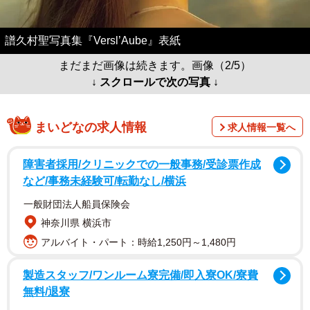
譜久村聖写真集『Versl’Aube』表紙
まだまだ画像は続きます。画像（2/5）
↓ スクロールで次の写真 ↓
まいどなの求人情報
求人情報一覧へ
障害者採用/クリニックでの一般事務/受診票作成
など/事務未経験可/転勤なし/横浜
一般財団法人船員保険会
神奈川県 横浜市
アルバイト・パート：時給1,250円～1,480円
製造スタッフ/ワンルーム寮完備/即入寮OK/寮費
無料/退寮