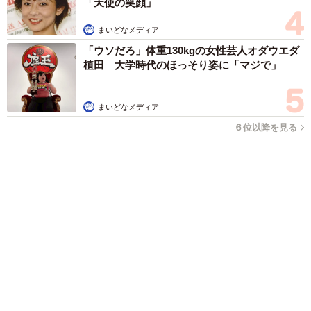
森岡 浩
ハイヒール・リンゴ
大江 篤
姓氏研究家
漫才師
園田学園女子大学学長
もっと見る
「ここだけの話」 客対応の悩みを担当黒服に
相談したら…他キャストに筒抜け！ 「人の悩
みを簡単に漏洩するとか、サイテー」【現役キ
ャストに取材】
たかなし 亜妖
2026.08.09
疲れた日はサボってOK！みんなが真っ先に手
を抜く家事ランキング 2位は「掃除」1位は？
まいどなニュース情報部
2026.08.09
このトイレ、男性用と女性用どっち！？「おし
ゃれ」で「格好いい」デザインが生む笑えない