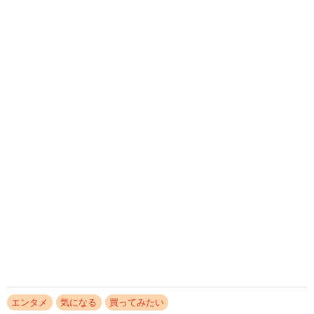
定版表紙で登場
まいどなニュースエンタメ部
2026.08.09
アイドル卒業→芸能会員引退し会社員→電撃復
活した峰島こまき FLASHでノスタルジック
グラビアに挑戦
まいどなニュースエンタメ部
2026.08.09
グラビアモデル宇佐美なお 厳選カットのデジ
タル限定写真集 色気凝縮したセクシーカット
の連続
まいどなニュースエンタメ部
2026.08.09
滋賀が生んだ大スター、ダイアン津田 名字ラ
ンキング上位「津田」姓のルーツは 「豊臣兄