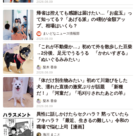
重い」と回答…猛暑でも「冷房を控える」人が
7割超に
まいどなデータ
2026.08.08
「だんだん時代劇俳優みたく…」国民的バンドの55歳ボーカリ
スト 競馬界の57歳レジェンドらとの「夏祭り満喫ショット」
に驚きの声続々
まいどなトピック
2026.08.08
ネット通販で「運営者情報」を見る人は約8