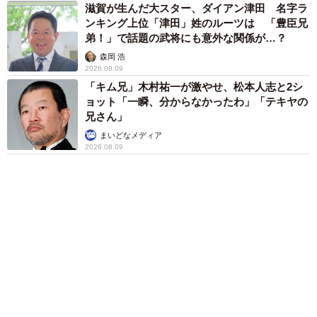
「キム兄」木村祐一が激やせ、松本人志と2シ
ョット「一瞬、分からなかったわ」「テキヤの
兄さん」
まいどなメディア
「この人しかいない」26歳差の“年の差婚”をし
た夫婦 出会いは？反対する声はなかった？
今の思いを聞いた
古川 諭香
「お前さえいなければ金賞取れてた！」高校時
代の演奏会がトラウマ……責められた学生は楽
器修理職人に 10年後再会した因縁の相手から
思わぬ申し出【漫画】
海川 まこと
母は有名女優、慶応幼稚舎出身CBCアナのノー
スリーブ姿「育ちの良さが表情に表れてる」
「天使の笑顔」
まいどなメディア