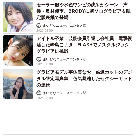
弟！」で話題の武将にも意外な関係が…？
森岡 浩
2026.08.09
「キム兄」木村祐一が激やせ、松本人志と2シ
ョット「一瞬、分からなかったわ」「テキヤの
兄さん」
まいどなメディア
2026.08.09
アクセスランキング