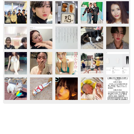
エンタメ
気になる
買ってみたい
セーラー服や水色ワンピの爽やかシーン 声
優・奥村優季、BRODYに初ソログラビア＆限