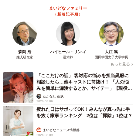
悲喜劇 本当に大事なのは目立つことではな
く…
高野 朋美
2026.08.09
京都五山送り火ピンチ 気候変動や獣害に施設老朽化「もう限
界」 クラファン募る
浅井 佳穂
2026.08.09
業績悪化で退職勧奨を受けた30代会社員 会社