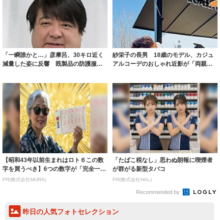
「一瞬誰かと…」彦摩呂、30キロ近く
紗栄子の長男 18歳のモデル、カジュ
減量した姿に反響 既製品の防護服が
アルコーデのおしゃれ近影が「両親の
着られると...
いいとこ取...
【昭和43年以前生まれはロト６この数
「たばこ税なし」思わぬ朗報に喫煙者
字を買うべき】6つの数字が「完全一
が群がる新型タバコ
致」する方...
PR(株式会社MURA)
PR(株式会社HAL)
Recommended by
昨日の人気フォトセレクション