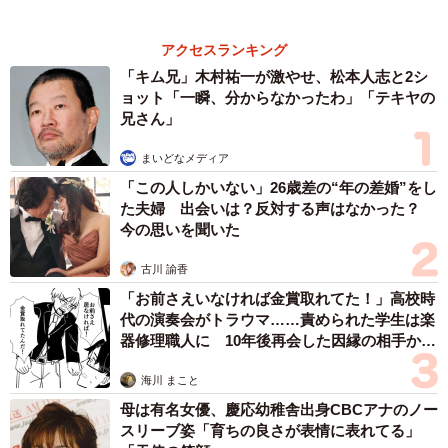
「ウソだろ」体重130kgの女性芸人オダウエダ
植田 大学時代のほっそり姿に「マジで」
まいどなメディア
６位以降を見る
まいどなファミリー
（新着記事順）