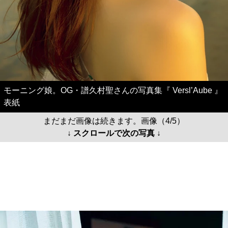
モーニング娘。OG・譜久村聖さんの写真集『 Versl’Aube 』
表紙
まだまだ画像は続きます。画像（4/5）
↓ スクロールで次の写真 ↓