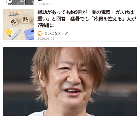
割 信頼できるサイト・怪しいサイトの判断基
準とは？
まいどなニュース情報部
2026.08.08
「息子を一人にしてきたんです、帰らない
と」 施設に入った90歳母、障害のある60歳次
男との暮らしは行き詰まり…【司法書士の現場
から】
山下 静香
2026.08.08
「ウソだろ」体重130kgの女性芸人オダウエダ
植田 大学時代のほっそり姿に「マジで」
まいどなメディア
2026.08.08
京都の百貨店が開催のお化け屋敷のお化けにモ
デルがいる 比叡山延暦寺の僧侶が語る伝説と
は
浅井 佳穂
2026.08.08