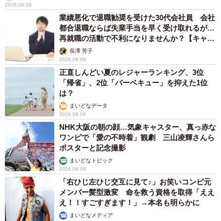
て知ってる？「あげる派」の4割が金額アッ
プ、相場はいくら？
まいどなニュース情報部
2026.08.09
「これが不動柴か…」初めて外を散歩した豆柴
→2分後、足元でうるうる 「かわいすぎる」
「ぬいぐるみみたい」
梨木 香奈
2026.08.09
「体だけ別生物みたい」初めて川遊びをした
犬、濡れた直後の激変ぶりが話題 「新種
だ！」「河童だ」「毛刈りされたあとの羊」
梨木 香奈
2026.08.09
異性に話しかけたらセクハラ？ 黙っていたら
フキハラ？ 「最近、生きるの難しい」令和の
職場で悩む上司【漫画】
海川 まこと
2026.08.09
補助があっても約9割が「夏の電気・ガス代は