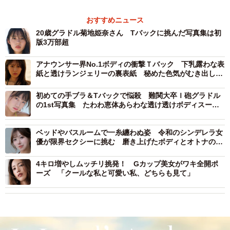
おすすめニュース
20歳グラドル菊地姫奈さん Tバックに挑んだ写真集は初
版3万部超
アナウンサー界No.1ボディの衝撃Ｔバック 下乳露わな表
紙と透けランジェリーの裏表紙 秘めた色気がむき出しの
初写真集は「覚悟を持って」「過去最高露出にも挑戦」
初めての手ブラ＆Tバックで悩殺 難関大卒Ｉ砲グラドル
の1st写真集 たわわ恵体あらわな透け透けボディスーツ
や覚悟の全裸カット
ベッドやバスルームで一糸纏わぬ姿 令和のシンデレラ女
優が限界セクシーに挑む 磨き上げたボディとオトナの色
気
4キロ増やしムッチリ挑発！ Gカップ美女がワキ全開ポ
ーズ 「クールな私と可愛い私、どちらも見て」