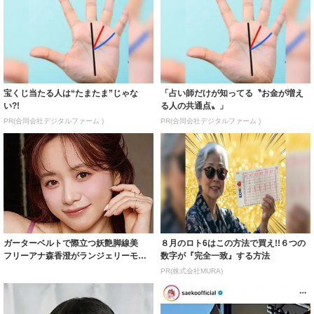
宝くじ当たる人は“たまたま”じゃな
「占い師だけが知ってる〝お金が増え
い?!
る人の共通点〟」
PR(合同会社デジタルファーム )
PR(合同会社デジタルファーム )
ガーターベルトで際立つ妖艶脚線美
８月のロト6はこの方法で買え!!６つの
フリーアナ森香澄がランジェリーモデ
数字が『完全一致』する方法
ルに ｢PE...
PR(株式会社MURA)