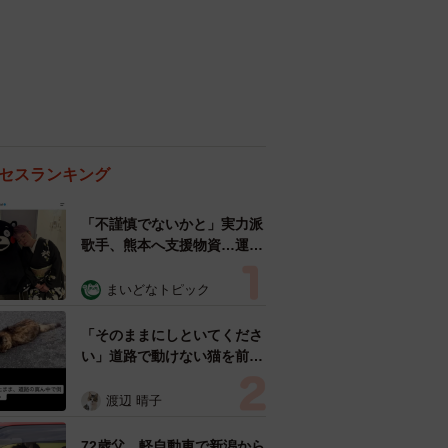
セスランキング
「不謹慎でないかと」実力派
歌手、熊本へ支援物資…運搬
トラックの車体デザインにた
めらい 「痛いほど伝わる」
まいどなトピック
「行動され立派」
「そのままにしといてくださ
い」道路で動けない猫を前に
返された一言… 懸命に生き
ようとした4日間 「命の重
渡辺 晴子
さはみんな同じ」保護団体代
表の訴え
72歳父、軽自動車で新潟から