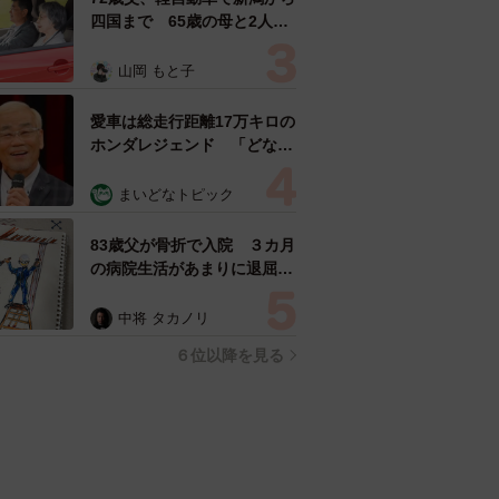
四国まで 65歳の母と2人で
3泊4日の旅 パーキングの休
憩まで分刻み… 「大学生で
山岡 もと子
も組まねえよ！」
愛車は総走行距離17万キロの
ホンダレジェンド 「どなた
か欲しい方が居たら」 大御
所漫才師が譲渡の意向
まいどなトピック
83歳父が骨折で入院 ３カ月
の病院生活があまりに退屈で
「画用紙と色鉛筆持ってこ
い！」→スケッチブックを見
中将 タカノリ
た家族が仰天「これ、売れま
６位以降を見る
すよ…」