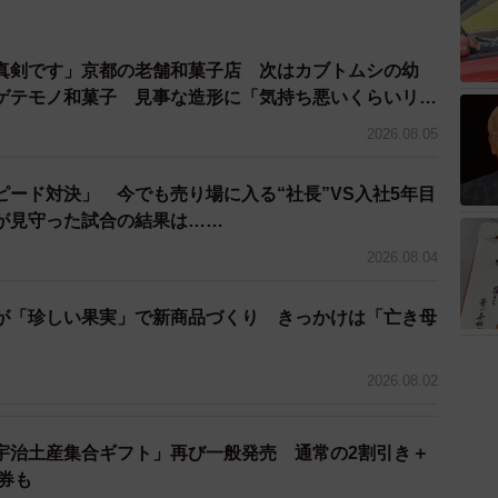
真剣です」京都の老舗和菓子店 次はカブトムシの幼
ゲテモノ和菓子 見事な造形に「気持ち悪いくらいリア
2026.08.05
ード対決」 今でも売り場に入る“社長”VS入社5年目
員が見守った試合の結果は……
2026.08.04
が「珍しい果実」で新商品づくり きっかけは「亡き母
2026.08.02
宇治土産集合ギフト」再び一般発売 通常の2割引き＋
物券も