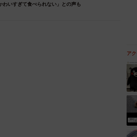
かわいすぎて食べられない」との声も
。これを受け、ユーザーからは「『ネ』はどこにいっ
のね」と、「ネ」がつかない名前に総ツッコミ状態とな
式から名前の由来は明かされていませんが、「ピッピ」
「（商品名は）クッピーラムピッピ なんかギャル風
＝ネ）ということやな！」と、鳥の鳴き声や笛の音色を
いか、といった推測も飛び交っています。他にも「可愛
アク
などの様々な反応も寄せられています。
みんな、名前おぼえてくれたかな？
tus/2043886972218028184