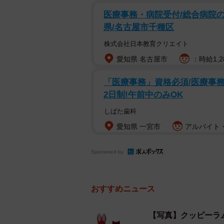
・茶色のりす…ラム
医療事務・病院受付/総合病院の
・緑色のとり…ピッピ
県/名古屋市千種区
と並んでいます。
株式会社日本教育クリエイト
愛知県 名古屋市
：時給1,2
「医療事務」資格必須/医療事務/
2日制!午前中のみOK
しばた歯科
愛知県 一宮市
アルバイト・
Sponsored by
おすすめニュース
【写真】クッピーラ