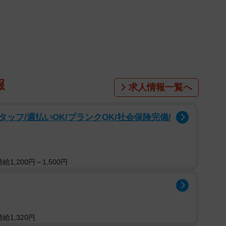
1/2
クター／カクダイ製菓のラムネ菓子クッピーラムネの公式
@kuppy_ramune_x）より
の「クッピーラムネ」。その公式
キャラクターの名前を紹介したところ、予想外のネーミングに
報
ます。
求人情報一覧へ
の名前は…！？
ッフ/週払いOK/ブランクOK/社会保険完備/
れているキャラクター。よく目にするけれど、名前は知
しょうか。
ぼえてくれたかな？」という問いかけと共に、キャラク
1,200円～1,500円
います。
給1,320円