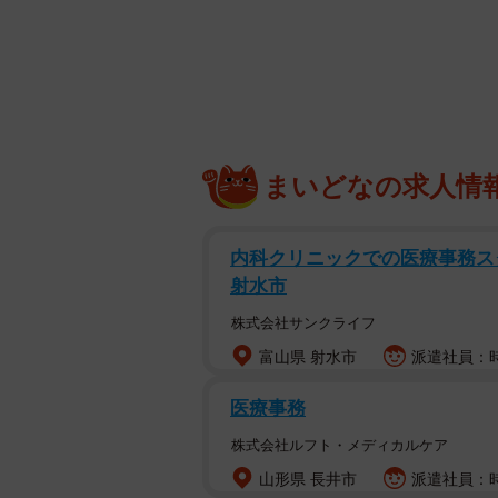
おなじみのクッピーラムネのキャラ
X（
ラムネ菓子でおなじみカクダイ製菓
X（@kuppy_ramune_x）が
まいどなの求人情
ユーザーからツッコミが殺到してい
パッケージでおなじみ3キャラ
内科クリニックでの医療事務スタ
クッピーラムネのパッケージに描か
射水市
らないという方も多いのではないで
株式会社サンクライフ
公式Xの投稿では「みんな、名前お
富山県 射水市
派遣社員：時給
ターのイラストと名前が明記されて
医療事務
投稿画像の左側から
株式会社ルフト・メディカルケア
・オレンジ色のうさぎ…クッピー
山形県 長井市
派遣社員：時