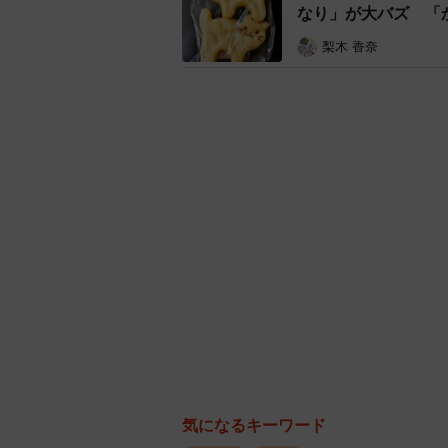
なり」が大バズ 「
が、とりの名前はなんと「ピッピ」
た？」「鳥の名前は『ネ』じゃない
梨木 香奈
っています。なお、今回の投稿で公
という名前に対してコメント欄では
味」「クッピー・ラム・ピッピ（音
「音（ネ）」とかけているのではな
すぎる！」「名前あったんですね」
▽出典：クッピーラムネ【公式】／
https://x.com/kuppy_ramune_x/sta
気になるキーワード