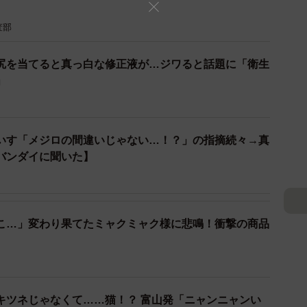
査部
尻を当てると真っ白な修正液が…ジワると話題に「衛生
」
いす「メジロの間違いじゃない…！？」の指摘続々→真
バンダイに聞いた】
2/2
クター②／カクダイ製菓のラムネ菓子クッピーラムネの公式
@kuppy_ramune_x）より
こ…」変わり果てたミャクミャク様に悲鳴！衝撃の商品
「クッピーラムネ」の「クッピー」と「ラム」が当てら
となると、順当にいけば最後は「ネ」になりそうです
キツネじゃなくて……猫！？ 富山発「ニャンニャンい