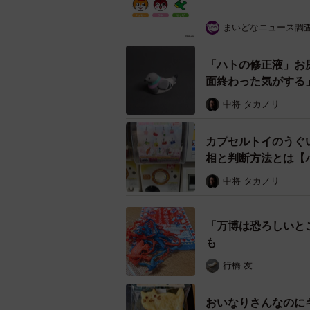
まいどなニュース調
「ハトの修正液」お
面終わった気がする
中将 タカノリ
カプセルトイのうぐ
相と判断方法とは【
中将 タカノリ
おなじみのクッピーラムネのキャラ
X（
「万博は恐ろしいと
も
ユーザーの反応は…
行橋 友
うさぎとりすの名前は商品名である
れています。「クッピー」「ラム」
おいなりさんなのに