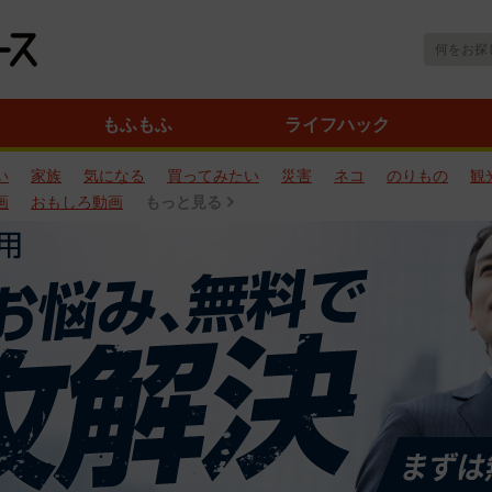
もふもふ
ライフハック
い
家族
気になる
買ってみたい
災害
ネコ
のりもの
観
画
おもしろ動画
もっと見る