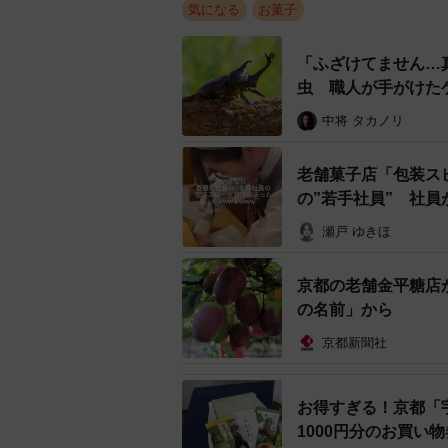
気になる
お菓子
「ふざけてません…
虫 職人が手がけた
ル」
中将 タカノリ
老舗菓子店「包装スピ
の”若手社員” 社
瀬戸 ゆきほ
京都の老舗金平糖店
の名前」から
京都新聞社
お得すぎる！京都「
1000円分のお買い