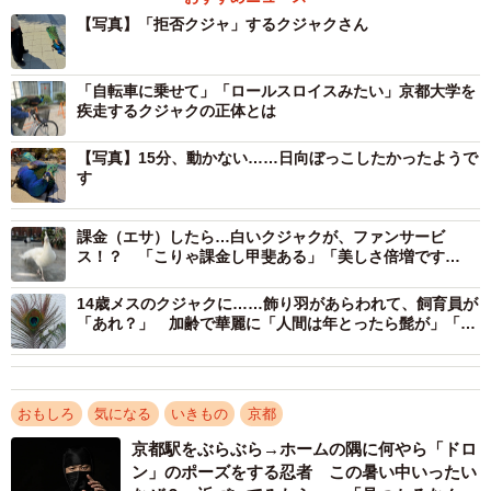
【写真】「拒否クジャ」するクジャクさん
2/4
拒否クジャの実際の投稿
「自転車に乗せて」「ロールスロイスみたい」京都大学を
疾走するクジャクの正体とは
新歓イベント中に突然の“拒否”
【写真】15分、動かない……日向ぼっこしたかったようで
このクジャクは、同会で飼育されている「サカタニ」く
す
ん。撮影されたのは4月3日、京都大学吉田キャンパスで行
われた新入生歓迎イベントの最中だった。
課金（エサ）したら…白いクジャクが、ファンサービ
ス！？ 「こりゃ課金し甲斐ある」「美しさ倍増です
ね」
同会によると、当日はキャンパス内を2〜3時間ほど散歩し
14歳メスのクジャクに……飾り羽があらわれて、飼育員が
ていたといい、「散歩中に突然、日向に向かって歩き出
「あれ？」 加齢で華麗に「人間は年とったら髭が」「華
美になるの羨ましい…」
し、そのまま座り込んでしまいました」と振り返る。
多くの新入生に囲まれ、羽を広げるなど注目を集めていた
おもしろ
気になる
いきもの
京都
サカタニくん。長時間の散歩や人に囲まれたこともあり、
京都駅をぶらぶら→ホームの隅に何やら「ドロ
疲れもあったとみられる。
ン」のポーズをする忍者 この暑い中いったい