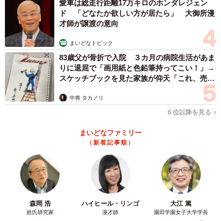
愛車は総走行距離17万キロのホンダレジェン
「自然と起き上がってまた歩き出しました。もし動かなけ
ド 「どなたか欲しい方が居たら」 大御所漫
れば、最終的には抱っこして連れて帰る予定でした
才師が譲渡の意向
（笑）」
まいどなトピック
このような行動は頻繁ではないものの、「ごくたまにあり
83歳父が骨折で入院 ３カ月の病院生活があま
りに退屈で「画用紙と色鉛筆持ってこい！」→
ます。陽の当たるベストポジションを見つけたときにこう
スケッチブックを見た家族が仰天「これ、売れ
なります」といい、今回は心地よい日差しと疲れが重なっ
ますよ…」
中将 タカノリ
た結果と考えられる。
６位以降を見る
人懐っこく穏やかな“京大のアイドル”
まいどなファミリー
サカタニくんは普段からとても大人しく、人慣れしている
（新着記事順）
という。
「イベント時には大学に出向いて散歩し、多くの方に撫で
てもらったり餌をもらったりしています。移動中も大人し
森岡 浩
ハイヒール・リンゴ
大江 篤
く、扱いやすいです」
姓氏研究家
漫才師
園田学園女子大学学長