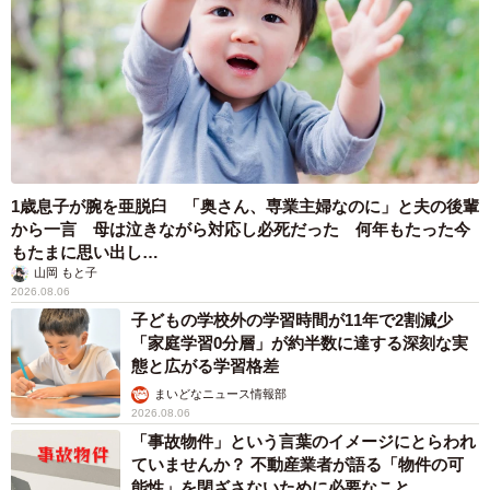
1歳息子が腕を亜脱臼 「奥さん、専業主婦なのに」と夫の後輩
から一言 母は泣きながら対応し必死だった 何年もたった今
もたまに思い出し…
山岡 もと子
2026.08.06
子どもの学校外の学習時間が11年で2割減少
「家庭学習0分層」が約半数に達する深刻な実
態と広がる学習格差
まいどなニュース情報部
2026.08.06
「事故物件」という言葉のイメージにとらわれ
ていませんか？ 不動産業者が語る「物件の可
能性」を閉ざさないために必要なこと