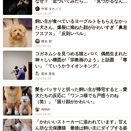
なぜ？ 近づいてみたら… 「見つかるなんて
未熟」
中将 タカノリ
2026.08.06
飼い主が食べているヨーグルトをもらえなかっ
た犬さん、爆裂に拗ねた顔がかわいすぎ「鼻息
フスフス」「反則レベル」
椎名 碧
2026.08.06
コガネムシを見つめる猫とパパ、偶然生まれた
神々しい構図が「宗教画のよう」と話題 「尊
い」「ていうかライオンキング」
梨木 香奈
2026.08.06
髪をバッサリと切った飼い主が帰宅すると→愛
犬たちの反応に「ワンコ様でも戸惑うのね
（笑）」「困り顔がかわいい」
ANNA
2026.08.06
「かわいいストーカーに追われています」甘え
ん坊な元保護猫 最後は飼い主にダイブする姿