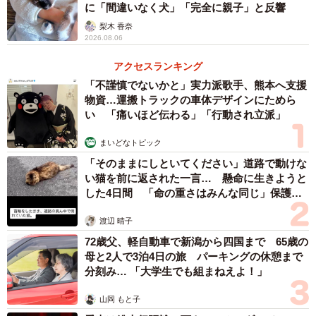
に「間違いなく犬」「完全に親子」と反響
梨木 香奈
2026.08.06
アクセスランキング
「不謹慎でないかと」実力派歌手、熊本へ支援
物資…運搬トラックの車体デザインにためら
い 「痛いほど伝わる」「行動され立派」
まいどなトピック
「そのままにしといてください」道路で動けな
い猫を前に返された一言… 懸命に生きようと
3/4
した4日間 「命の重さはみんな同じ」保護団
体代表の訴え
日向ぼっこが好きなサカタニくん（「京都大学クジャク同好会」さん提
渡辺 晴子
供）
72歳父、軽自動車で新潟から四国まで 65歳の
母と2人で3泊4日の旅 パーキングの休憩まで
約15分動かず…理由は“日向のベストポジション”
分刻み… 「大学生でも組まねえよ！」
その場に座り込んだ状態は約15分続いたという。
山岡 もと子