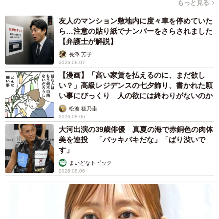
もっと見る
その穏やかな性格と存在感から、大学内では“アイドル”的な
友人のマンション敷地内に度々車を停めていた
存在として親しまれている。
ら…注意の貼り紙でナンバーをさらされました
【弁護士が解説】
長澤 芳子
2026.08.07
【漫画】「高い家賃を払えるのに、まだ欲し
い？」高級レジデンスの七夕飾り、書かれた願
い事にびっくり 人の欲には終わりがないのか
松波 穂乃圭
2026.08.06
大河出演の39歳俳優 真夏の海で赤銅色の肉体
美を連投 「バッキバキだな」「ばり渋いで
す」
まいどなトピック
2026.08.06