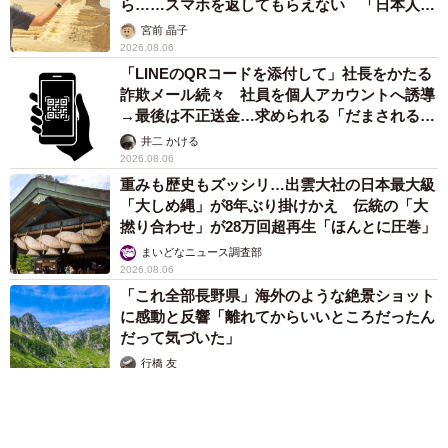
ら……スマホを返してもらえない 「日本人は
カモ代表かも」「私は6時間で3万円払った」
宮前 晶子
2026.08.06
「LINEのQRコードを添付して」社長をかたる
詐欺メール続々 社員を個人アカウントへ誘導
→最後は不正送金…求められる「だまされる前
提」の対策
井二 かける
2026.08.06
重みも歴史もズッシリ…出雲大社の日本最大級
「大しめ縄」が8年ぶり掛けかえ 伝統の「大
撚り合わせ」が28万回超再生「ほんとに圧巻」
まいどなニュース調査部
2026.08.06
「これ全部長野県」海外のような絶景ショット
に感動と反響「離れてからいいところだったん
だって気づいた」
行橋 友
2026.08.06