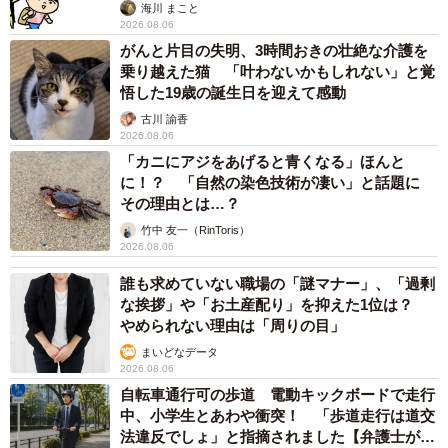
海川 まこと
2026.08.06
かわいらしさと意外性をあわせ持つ“拒否クジャ”。その自由
がんと片目の失明、3時間おきの壮絶な介護を
乗り越えた猫 「叶わないかもしれない」と覚
気ままな姿は、多くの人の心を和ませている。
悟した19歳の誕生日を迎えて感動
古川 諭香
2026.08.06
「カニにアジをあげると青くなる」ほんと
に！？ 「自然の染色技術が凄い」と話題に
その理由とは…？
竹中 友一（RinToris）
2026.08.06
誰も求めていない職場の「謎マナー」、「過剰
な挨拶」や「お土産配り」を抑えた1位は？
やめられない理由は「周りの目」
まいどなデータ
2026.08.06
自転車通行可の歩道 電動キックボードで走行
中、小学生とあわや衝突！ 「歩道走行は道交
法違反でしょ」と指摘されました【弁護士が解