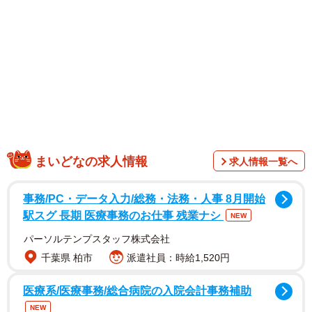
まいどなの求人情報
求人情報一覧へ
散歩中の柴犬が帰宅を拒む様子は“拒否柴”と呼ばれるが、今
回話題となったのはその“クジャク版”。投稿には「余は帰り
事務/PC・データ入力/総務・法務・人事 8月開始
とうない」「拒否柴を完璧に再現してる」「そんな可愛い
駅スグ 長期 医療事務のお仕事 残業ナシ
NEW
行動するんだ！」といった声が寄せられ、「拒否クジャ」
パーソルテンプスタッフ株式会社
という新たなワードとして広がりを見せている。
千葉県 柏市
派遣社員：時給1,520円
医療系/医療事務/総合病院の入院会計事務補助
NEW