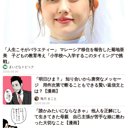
「人生こそがバラエティー」 マレーシア移住を報告した菊地亜
4/4
美 子どもの教育考え「小学校へ入学するこのタイミングで挑
戦」
こんなところにも乗れるんです（「京都大学クジャク同好会」さん提
まいどなトピック
供）
2026.08.06
「明日ひま？」 知り合いから唐突なメッセー
「拒否クジャ」に広がる驚き
ジ 用件次第で断ることもできる賢い返信文と
は？【漫画】
今回の反響について、同会は「多くの方にご覧いただきあ
海川 まこと
りがたい限りです」としたうえで、「クジャクがこれほど
2026.08.06
「誰かみたいにならなきゃ」 他人を正解にし
人慣れして散歩している姿自体が珍しいと思います。その
て生きてきた母親 自己主張が苦手な娘に教わ
うえ『拒否柴』ならぬ『拒否クジャ』はさらに珍しく、多
った大切なこと【漫画】
くの方に驚いていただけたのでは」と話す。