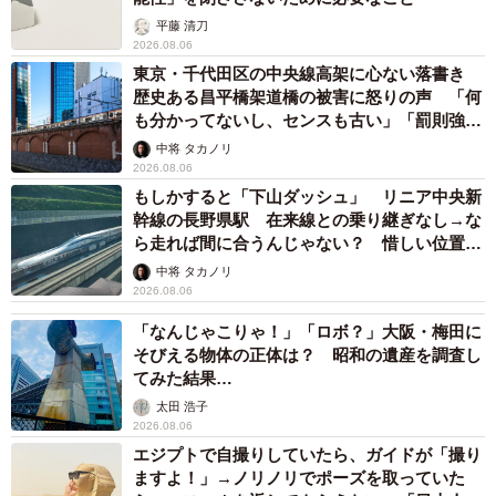
平藤 清刀
2026.08.06
東京・千代田区の中央線高架に心ない落書き
歴史ある昌平橋架道橋の被害に怒りの声 「何
も分かってないし、センスも古い」「罰則強化
して」
中将 タカノリ
2026.08.06
もしかすると「下山ダッシュ」 リニア中央新
幹線の長野県駅 在来線との乗り継ぎなし→な
ら走れば間に合うんじゃない？ 惜しい位置関
係が反響
中将 タカノリ
2026.08.06
「なんじゃこりゃ！」「ロボ？」大阪・梅田に
そびえる物体の正体は？ 昭和の遺産を調査し
てみた結果…
太田 浩子
2026.08.06
エジプトで自撮りしていたら、ガイドが「撮り
ますよ！」→ノリノリでポーズを取っていた