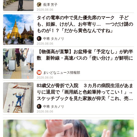
説】
長澤 芳子
2026.08.06
タイの電車の中で見た優先席のマーク 子ど
も、妊娠、けが人、お年寄り… 一つだけ謎の
ものが！？「だから黄色なんですね」
中将 タカノリ
2026.08.06
【物価高が直撃】お盆帰省「予定なし」が約半
数 新幹線・高速バスの「使い分け」が鮮明に
まいどなニュース情報部
2026.08.06
83歳父が骨折で入院 ３カ月の病院生活があま
りに退屈で「画用紙と色鉛筆持ってこい！」→
スケッチブックを見た家族が仰天「これ、売れ
ますよ…」
中将 タカノリ
2026.08.06