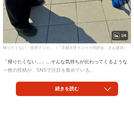
1/4
帰りたくない「拒否クジャ」（「京都大学クジャク同好会」さん提供）
「帰りたくない…」…そんな気持ちが伝わってくるような
一枚の投稿が、SNSで注目を集めている。
話題となっているのは、京都大学クジャク同好会の公式
続きを読む
X（@KU_peacock）が投稿した「帰りたくない拒否クジ
ャ。」という一言。そこには、地面にぺたりと座り込み、
動こうとしないクジャクの姿が写っている。