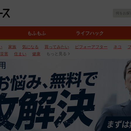
もふもふ
ライフハック
い
家族
気になる
買ってみたい
ビフォーアフター
ネコ
災害
住まい
健康
もっと見る