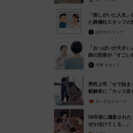
「推しがいた人生」
た葬儀社スタッフの
はやかわ リュウ
「おっぱいが大きい
師の回答が「すごい
中将 タカノリ
男性上司「セで始ま
範解答に「カッコ良
まいどなニュース
58年前に撮影された
ぜか泣けてくる…」