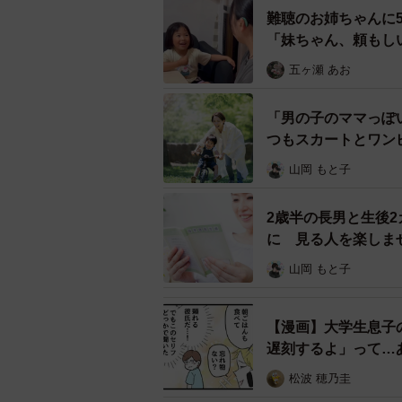
難聴のお姉ちゃんに
「妹ちゃん、頼もし
五ヶ瀬 あお
「男の子のママっぽ
つもスカートとワン
山岡 もと子
2歳半の長男と生後
に 見る人を楽しま
山岡 もと子
【漫画】大学生息子
遅刻するよ」って…
松波 穂乃圭