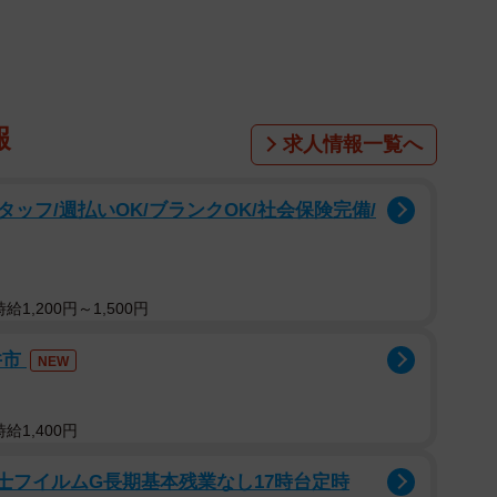
間の気持ちは？
報
ていないので、いつも説明なしに写真だけが送られてき
求人情報一覧へ
書いてあったので、一瞬「何か思い詰めているのか
、ドキッとしました。
ッフ/週払いOK/ブランクOK/社会保険完備/
1,200円～1,500円
観光を楽しんでいたようです。とんでもない場所に迷い
を満喫していたと分かり安心しました。
井市
NEW
が寄せられましたが、ご感想は。
給1,400円
んでいると思います。写真を見た方々から「手前で良か
富士フイルムG長期基本残業なし17時台定時
の大きさに驚いています。