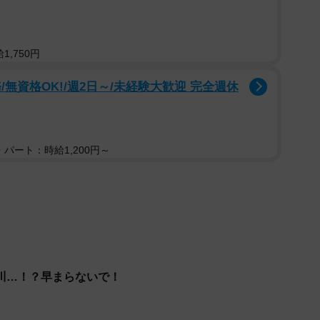
,750円
る場所なんですね」「まだまだ渡らないという宣言かも」
無資格OK!/週2日～/未経験大歓迎 完全週休
どのコメントが相次いでいます。なお、この太鼓橋は現
ため「悪人には針の山に見えて渡れない」という言い伝
パート：時給1,200円～
ションが生んだ奇跡の1枚は、多くの人に笑顔と驚きを
2071
川…！？早まらないで！