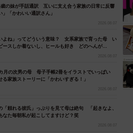
5歳の妹が手話通訳 互いに支え合う家族の日常に反響
い」「かわいい通訳さん」
2026.08.07
いよね」ってどういう意味？ 女系家族で育った母 い
ピースしか着ないし、ヒールも好き どのへんが…
2026.08.07
2カ月の次男の母 母子手帳2冊をイラストでいっぱい
せる家族ストーリーに「かわいすぎる！」
2026.08.07
の「頼れる彼氏」っぷりを見て母は絶句 「起きなよ、
あなた毎朝私が起こしてますけど？笑
2026.08.07