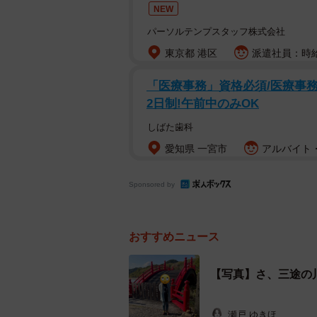
NEW
◇ ◇
パーソルテンプスタッフ株式会社
東京都 港区
派遣社員：時給1
SNSでは「AIかと思ったら実在す
「医療事務」資格必須/医療事務/
「向こう側じゃなくて良かった」な
2日制!午前中のみOK
在渡ることはできないが、急勾配な
しばた歯科
えもあるそうです。
愛知県 一宮市
アルバイト・
お母さんの元気な姿と絶妙なロケー
伝えました。
Sponsored by
N Threads
おすすめニュース
https://www.threads.com/@naonao9
【写真】さ、三途の
瀬戸 ゆきほ