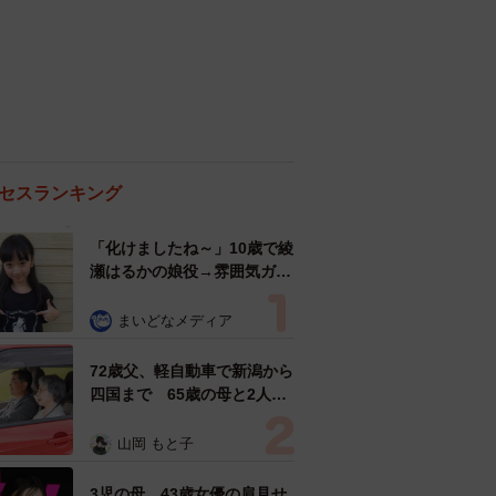
セスランキング
「化けましたね～」10歳で綾
瀬はるかの娘役→雰囲気ガラ
リの18歳に成長 「メイクで
雰囲気が」「宝塚に入れそ
まいどなメディア
う」
72歳父、軽自動車で新潟から
四国まで 65歳の母と2人で
3泊4日の旅 パーキングの休
憩まで分刻み… 「大学生で
山岡 もと子
も組まねえよ！」
3児の母 43歳女優の肩見せ