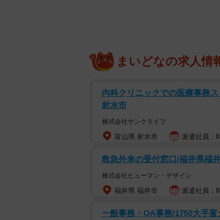
さんに、当時の心境を聞きました。
――お母様からこの写真が届いた瞬
まいどなの求人情
N：母はスマホの操作にあまり慣れ
ます。今回、写真に「三途の川」と
な…」と不吉なことを考えてしまい
内科クリニックでの医療事務スタ
射水市
――実際の状況は？
株式会社サンクライフ
富山県 射水市
派遣社員：時給
N：あとで確認したら、姉妹で青森
込んだわけではなく、しっかり観光
救急外来の受付窓口/福井県福
株式会社ヒューマン・デザイン
――SNSでは150以上のコメント
福井県 福井市
派遣社員：時
N：母は面白いことが好きなので喜
一般事務・OA事務/1750大手
った」と安堵の声もいただき、反響