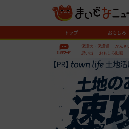
ニ
トップ
おもしろ
ュ
ー
保護犬・保護猫
かんさ
ス
一
思い出
おもしろ動画
覧