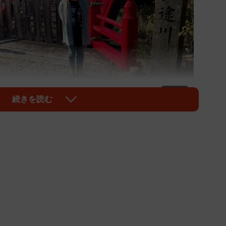
1/3
続きを読む
られてきた写真に、思わずドキッ
と書かれた赤い太鼓橋を背景に微笑む母の姿。一見す
か！？」と二度見してしまいそうな光景ですが、ここは
の湖畔。この世とあの世をつなぐとされる有名な観光
執筆時点で14万回以上表示され、4400件を超える
反響を呼んでいます。投稿者の
N
（@naonao92071）