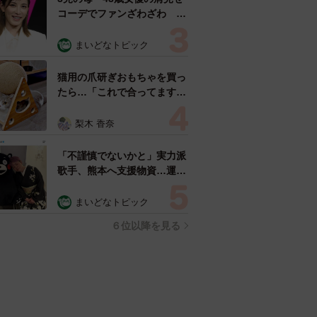
コーデでファンざわざわ
「色っぽすぎて思わず二度
見」「むっかしからずっと可
まいどなトピック
愛い」
猫用の爪研ぎおもちゃを買っ
たら…「これで合ってます
か？」予想外の使い方が大反
響 「100点満点」「かわい
梨木 香奈
いからよし！」
「不謹慎でないかと」実力派
歌手、熊本へ支援物資…運搬
トラックの車体デザインにた
めらい 「痛いほど伝わる」
まいどなトピック
「行動され立派」
６位以降を見る