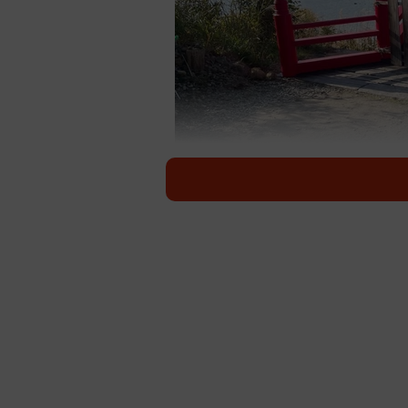
母から送
写真に写っていたのは、
「三途川」
ると「どこに迷い込んでしまったの
青森県むつ市の
恐山
にある宇曽利湖
スポットです。
この独特な世界観が溢れる投稿は記事
「いいね！」が集まるなど、大きな