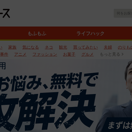
もふもふ
ライフハック
い
家族
気になる
ネコ
観光
買ってみたい
夫婦
のりも
事件
アニメ
ファッション
お菓子
グルメ
もっと見る