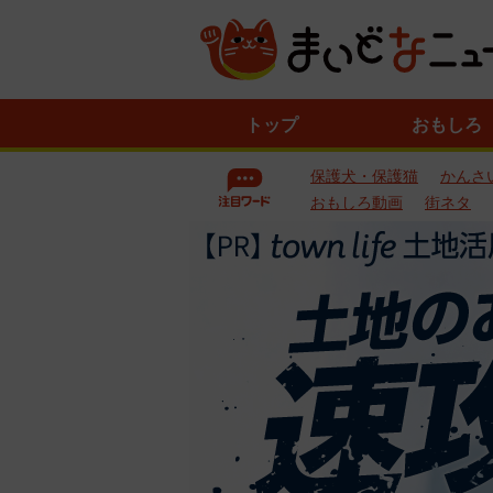
ニ
トップ
おもしろ
ュ
ー
保護犬・保護猫
かんさ
ス
一
おもしろ動画
街ネタ
覧