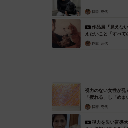
岡部 充代
作品展『見えな
えたいこと「すべて
岡部 充代
視力のない女性が見
「疲れる」し「めま
岡部 充代
視力を失い盲導