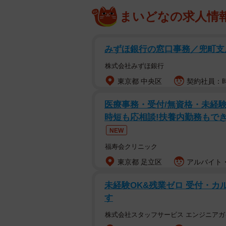
まいどなの求人情
みずほ銀行の窓口事務／兜町支
株式会社みずほ銀行
東京都 中央区
契約社員：時
医療事務・受付/無資格・未経験
時短も応相談!扶養内勤務もでき
NEW
福寿会クリニック
東京都 足立区
アルバイト・
未経験OK&残業ゼロ 受付・カ
す
株式会社スタッフサービス エンジニアガ