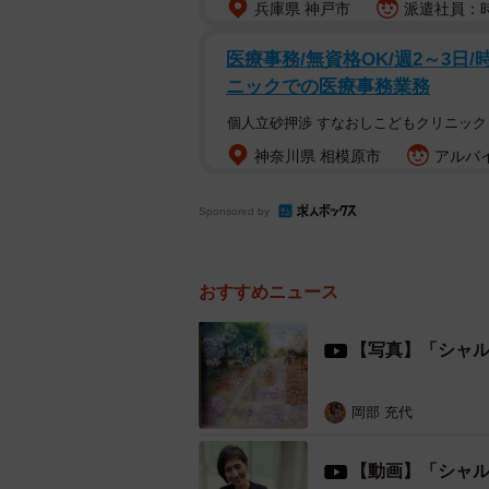
兵庫県 神戸市
派遣社員：時
医療事務/無資格OK/週2～3日/時
ニックでの医療事務業務
個人立砂押渉 すなおしこどもクリニック
神奈川県 相模原市
アルバイ
Sponsored by
おすすめニュース
【写真】「シャ
岡部 充代
【動画】「シャ