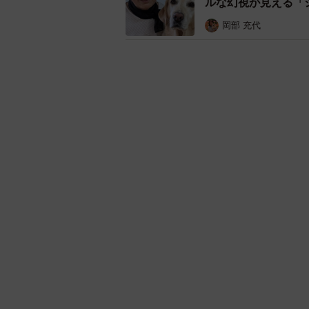
ルな幻視が見える「
岡部 充代