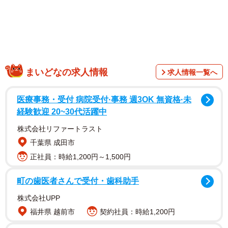
ママがリビングで一息ついていると、キッチンの方から
まいどなの求人情報
求人情報一覧へ
可愛い笑い声が聞こえてきました。そっとのぞいてみる
と、ふたりは冷蔵庫の前に向かい合って立ち、楽しそうに
医療事務・受付 病院受付·事務 週3OK 無資格·未
遊んでいます。
経験歓迎 20~30代活躍中
株式会社リファートラスト
千葉県 成田市
正社員：時給1,200円～1,500円
町の歯医者さんで受付・歯科助手
株式会社UPP
福井県 越前市
契約社員：時給1,200円