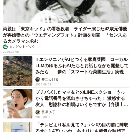
TikTok（
@maikonene
）では、4歳のお姉ちゃんと2歳の
双子くんたち、仲良し3きょうだいのにぎやかで楽しい日常
や愛らしい成長記録を見ることができます。
両親は「東京キッド」の看板役者 ライダー演じた42歳元俳優
が再婚妻との「ウエディングフォト」計画を明言 「センスあ
るカメラマン求む」
まいどなトピック
2026.08.08
ITエンジニアがAIとつくる家庭菜園 ローカル
LLMのゆるふわAIたちとお話しながら開墾して
みたら… 夢の「スマートな菜園生活」実現な
るか
井二 かける
2026.08.08
プチバズしたママ友とのLINEスクショ うっ
かり電話番号を流出させちゃった！ 激怒する
友人 慰謝料の相場はいくらですか【弁護士が
解説】
長澤 芳子
2026.08.08
「テレビより私を見て？」パパの目の前に陣取
る犬に1.4万いいね あまりにも健気な熱烈ア