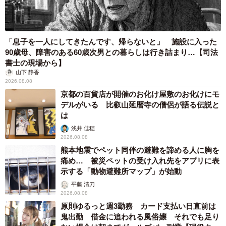
「息子を一人にしてきたんです、帰らないと」 施設に入った
90歳母、障害のある60歳次男との暮らしは行き詰まり…【司法
書士の現場から】
山下 静香
2026.08.08
京都の百貨店が開催のお化け屋敷のお化けにモ
デルがいる 比叡山延暦寺の僧侶が語る伝説と
は
浅井 佳穂
2026.08.08
熊本地震でペット同伴の避難を諦める人に胸を
痛め… 被災ペットの受け入れ先をアプリに表
示する「動物避難所マップ」が始動
平藤 清刀
2026.08.08
原則ゆるっと週3勤務 カード支払い日直前は
鬼出勤 借金に追われる風俗嬢 それでも足り
4/6