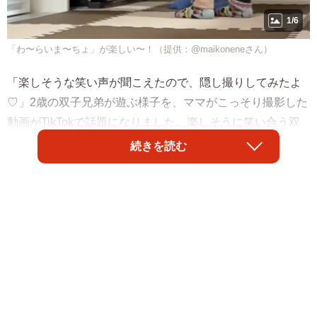
1/6
「わ〜らいま〜ちょ」が楽しい〜！（提供：@maikoneneさん）
「楽しそうな笑い声が聞こえたので、隠し撮りしてみたよ
♡」2歳の双子兄弟が遊ぶ様子を、ママがこっそり撮影した
動画がTikTokで話題になりました。楽しそうに笑い合う双
子くんたちの様子に、「にやけながら見てしまいました」
続きを読む
「幸せのお裾分け、ありがとう♡」と反響が寄せられてい
ます。