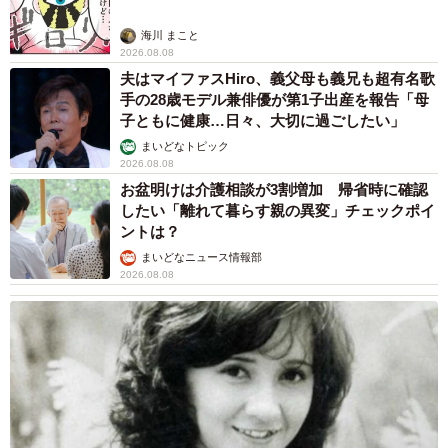
海川 まこと
2026.08.08
夫はマイファスHiro、義父母も義兄も超有名歌
手の28歳モデル兼俳優が第1子出産を報告「母
子ともに健康…日々、大切に過ごしたい」
まいどなトピック
2026.08.08
お盆明けは介護相談が3割増加 帰省時に確認
したい「離れて暮らす親の異変」チェックポイ
ントは？
まいどなニュース情報部
2026.08.08
5/6
ピースはまだ未完成（提供：@maikoneneさん）