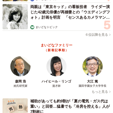
両親は「東京キッド」の看板役者 ライダー演
じた42歳元俳優が再婚妻との「ウエディングフ
ォト」計画を明言 「センスあるカメラマン求
む」
まいどなトピック
６位以降を見る
まいどなファミリー
（新着記事順）
森岡 浩
ハイヒール・リンゴ
大江 篤
姓氏研究家
漫才師
園田学園女子大学学長
3/6
もっと見る
保育園の修了式が終わったよ♡（提供：@maikoneneさん）
補助があっても約9割が「夏の電気・ガス代は
重い」と回答…猛暑でも「冷房を控える」人が
ーー今ならではの大変なこともありますか？
7割超に