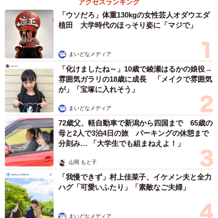
アクセスランキング
たりには4歳のお姉ちゃんがいます。
「ウソだろ」体重130kgの女性芸人オダウエダ
植田 大学時代のほっそり姿に「マジで」
ーー普段からよくふたりで遊んでいますか？
「普段からふたりでよく遊んでいて、それぞれ単体で遊ん
まいどなメディア
でいることの方が珍しいくらい、いつも一緒にいます。
「化けましたね～」10歳で綾瀬はるかの娘役→
雰囲気ガラリの18歳に成長 「メイクで雰囲気
が」「宝塚に入れそう」
最近は言葉も増えてきて、会話らしいやりとりができるよ
うになり、成長を感じています。私には理解できない言葉
まいどなメディア
でも、ふたりの間では通じ合っている様子を見ると、『さ
72歳父、軽自動車で新潟から四国まで 65歳の
母と2人で3泊4日の旅 パーキングの休憩まで
すが双子だな』と感じます」
分刻み… 「大学生でも組まねえよ！」
山岡 もと子
「我慢できず」村上佳菜子、イケメン夫と全力
ハグ「可愛いふたり」「素敵なご夫婦」
まいどなメディア