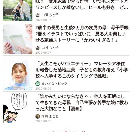
味？ 女系家族で育った母 いつもスカートと
ワンピースしか着ないし、ヒールも好き どの
へんが…
山岡 もと子
2026.08.07
2歳半の長男と生後2カ月の次男の母 母子手帳
2冊をイラストでいっぱいに 見る人を楽しま
せる家族ストーリーに「かわいすぎる！」
山岡 もと子
2026.08.07
「人生こそがバラエティー」 マレーシア移住
1/6
を報告した菊地亜美 子どもの教育考え「小学
校へ入学するこのタイミングで挑戦」
「わ〜らいま〜ちょ」が楽しい〜！（提供：@maikoneneさん）
まいどなトピック
2026.08.06
「足踏みし〜ましょ」と続くものの、やっぱり「わ〜らい
「誰かみたいにならなきゃ」 他人を正解にし
て生きてきた母親 自己主張が苦手な娘に教わ
まちょ」のフレーズが楽しくて、何度も繰り返しては笑い
った大切なこと【漫画】
合うふたりでした。
海川 まこと
2026.08.06
双子兄弟のママ（
@maikonene
）に話を聞きました。ふ