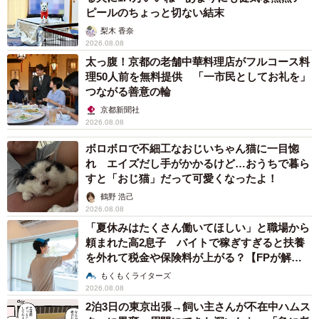
ピールのちょっと切ない結末
梨木 香奈
2026.08.08
太っ腹！京都の老舗中華料理店がフルコース料
理50人前を無料提供 「一市民としてお礼を」
つながる善意の輪
京都新聞社
2026.08.08
ボロボロで不細工なおじいちゃん猫に一目惚
れ エイズだし手がかかるけど…おうちで暮ら
すと「おじ猫」だって可愛くなったよ！
鶴野 浩己
2026.08.08
「夏休みはたくさん働いてほしい」と職場から
頼まれた高2息子 バイトで稼ぎすぎると扶養
を外れて税金や保険料が上がる？【FPが解
説】
もくもくライターズ
2026.08.08
2泊3日の東京出張→飼い主さんが不在中ハムス