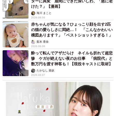
ターに異変 眉間にできた深いしわ、「急に老
けた？」【漫画】
海川 まこと
2026.08.08
赤ちゃんが気になる？ひょっこり顔を出す2匹
の猫の愛らしさに悶絶…！ 「こんなかわいい
構図あります？」「ベストショットすぎる！」
梨木 香奈
2026.08.08
酔って転んでアザだらけ ネイルも折れて超悲
惨 ケガが絶えない夜のお仕事 「病院代」と
数万円を渡す神客も！【現役キャストに取材】
たかなし 亜妖
2026.08.07