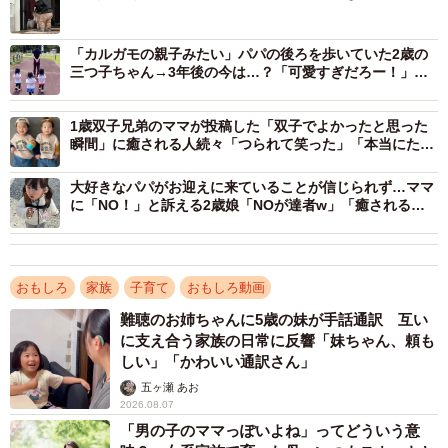
歌っているようです。手前にいる弟くんが「手をたたきま
ちょ〜」と歌うと、お兄ちゃんが両手を上にあげて、「タ
「カルガモの親子みたい」パパの後ろを歩いていた2歳の
ンタンタン」とたたきます。
三つ子ちゃん→3年後の今は…？「可愛すぎだろー！」
「幸せ伝わる」
上手に発音できない部分もありながらも、「わ〜らいま
1歳双子兄弟のママが投稿した「双子でよかったと思った
瞬間」に癒される人続々「つられて笑った」「本当にたま
ちょ（笑いましょ）」と弟くんが歌うと、お兄ちゃんはお
らん」
腹を元気よくたたきます。すると、ふたりで大爆笑！この
大好きなパパがお迎えに来ていることが信じられず…ママ
フレーズがとても楽しかったのか、キャッキャッと笑い声
に「NO！」と訴える2歳娘「NOが達者w」「癒される
♡」
をあげながら、何度も繰り返すふたり。
おもしろ
家族
子育て
おもしろ動画
難聴のお姉ちゃんに5歳の妹が手話通訳 互い
に支え合う家族の日常に反響「妹ちゃん、頼も
しい」「かわいい通訳さん」
五ヶ瀬 あお
2026.08.07
「男の子のママっぽいよね」ってどういう意