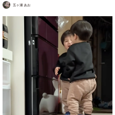
五ヶ瀬 あお