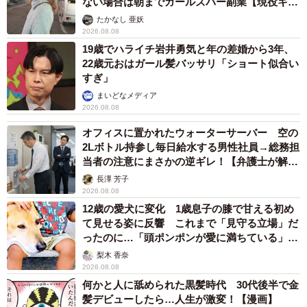
ない場合は朝までガールズバー副業【現役キャ
ストに取材】
たかなし 亜妖
「節分はみんなで恵方巻きを食べたよ」（提供：@maikoneneさん）
2026.08.08
19歳でハライチ岩井勇気と年の差婚から3年、
また、『子育てはあっという間』とよく聞くので、子ども
22歳元おはガール髪バッサリ「ショート似合い
たちとの時間を大切にしたいという気持ちを持っていま
すぎ」
す。
まいどなメディア
2026.08.08
ただ、仕事と家庭の両立で日々追われ、十分に子どもたち
オフィスに置かれたウォーターサーバー 空の
と向き合えていないと感じることもありますね。そんなと
2Lボトル持参し毎日給水する男性社員→総務担
当者の注意にまさかの逆ギレ！【弁護士が解
きは、子どもたちが寝た後の一人の時間に、小さかった頃
説】
長澤 芳子
の写真を見返しながら、『この時に戻りたいな』と思うこ
2026.08.08
ともあります。
12歳の愛犬に変化 1歳息子の膝で甘える初め
て見せる姿に反響 これまで「見守る立場」だ
ったのに…「頭ポンポンが愛に満ちている」
そして改めて、『今この瞬間を大切にしたい』と気持ちを
「尊…」
梨木 香奈
新たにしています」
2026.08.08
何かと人に舐められた黒髪時代 30代後半で金
髪デビューしたら…人生が激変！【漫画】