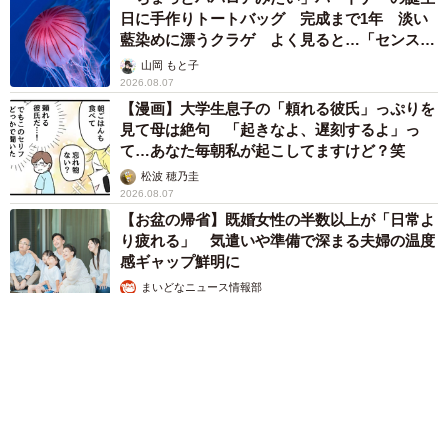
日に手作りトートバッグ 完成まで1年 淡い
藍染めに漂うクラゲ よく見ると…「センスす
ごい」
山岡 もと子
2026.08.07
【漫画】大学生息子の「頼れる彼氏」っぷりを
見て母は絶句 「起きなよ、遅刻するよ」っ
て…あなた毎朝私が起こしてますけど？笑
松波 穂乃圭
2026.08.07
【お盆の帰省】既婚女性の半数以上が「日常よ
り疲れる」 気遣いや準備で深まる夫婦の温度
感ギャップ鮮明に
まいどなニュース情報部
2026.08.07