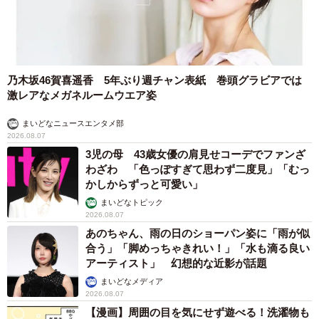
乃木坂46賀喜遥香 5年ぶり週チャン表紙 巻頭グラビアでは
激レアなメガネルームウエア姿
まいどなニュースエンタメ部
2026.08.07
3児の母 43歳女優の肩見せコーデでファンざ
わざわ 「色っぽすぎて思わず二度見」「むっ
かしからずっと可愛い」
まいどなトピック
2026.08.07
あのちゃん、雨の日のショーパン姿に「雨が似
合う」「脚めっちゃきれい！」「水も滴る良い
アーティスト」 幻想的な近影が話題
まいどなメディア
2026.08.07
【漫画】周囲の目を気にせず遊べる！洗濯物も