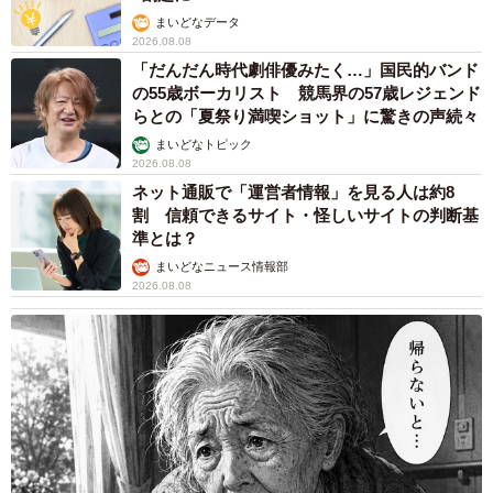
まいどなデータ
「成長とともに大変さも変わってきますが、今は体重が増
2026.08.08
「だんだん時代劇俳優みたく…」国民的バンド
えてきて、ふたり同時に抱っこするのが難しくなってきた
の55歳ボーカリスト 競馬界の57歳レジェンド
ことが少し大変です。また、そろそろトイレトレーニング
らとの「夏祭り満喫ショット」に驚きの声続々
を始めたいと思っていますが、1人ずつしっかり向き合うの
まいどなトピック
2026.08.08
が難しく、どう進めていこうか悩んでいるところです」
ネット通販で「運営者情報」を見る人は約8
割 信頼できるサイト・怪しいサイトの判断基
ーー3人のお子さんの育児で大切にされていることを教えて
準とは？
ください。
まいどなニュース情報部
2026.08.08
「下の子たちが双子ということもあり、どうしても手がか
かりがちなので、お姉ちゃんにもしっかり寄り添うことを
大切にしています。兄弟で物の取り合いになったときも、
『お姉ちゃんだから』という理由だけで我慢させることは
したくないと思っています。