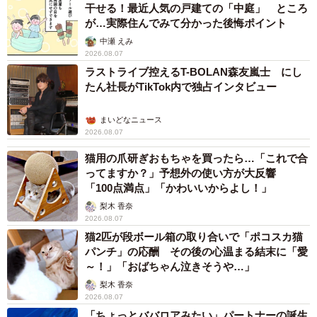
干せる！最近人気の戸建ての「中庭」 ところ
が…実際住んでみて分かった後悔ポイント
中瀬 えみ
2026.08.07
ラストライブ控えるT-BOLAN森友嵐士 にし
たん社長がTikTok内で独占インタビュー
まいどなニュース
2026.08.07
猫用の爪研ぎおもちゃを買ったら…「これで合
ってますか？」予想外の使い方が大反響
「100点満点」「かわいいからよし！」
梨木 香奈
2026.08.07
猫2匹が段ボール箱の取り合いで「ポコスカ猫
パンチ」の応酬 その後の心温まる結末に「愛
～！」「おばちゃん泣きそうや…」
梨木 香奈
2026.08.07
「ちょっとババロアみたい」パートナーの誕生