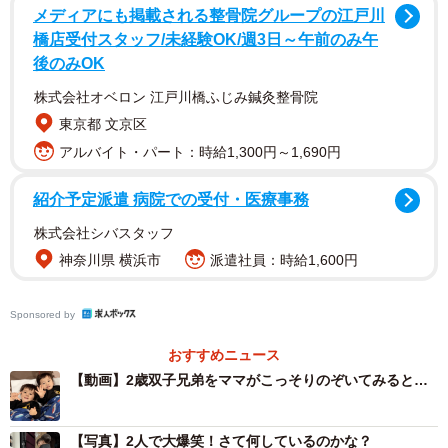
メディアにも掲載される整骨院グループの江戸川
橋店受付スタッフ/未経験OK/週3日～午前のみ午
後のみOK
株式会社オベロン 江戸川橋ふじみ鍼灸整骨院
東京都 文京区
アルバイト・パート：時給1,300円～1,690円
紹介予定派遣 病院での受付・医療事務
株式会社シバスタッフ
神奈川県 横浜市
派遣社員：時給1,600円
Sponsored by
2/6
おすすめニュース
【動画】2歳双子兄弟をママがこっそりのぞいてみると…
冷蔵庫の前で遊んでいるふたり（提供：@maikoneneさん）
ふたりはどうやら、手遊び歌『手をたたきましょう』を
【写真】2人で大爆笑！さて何しているのかな？