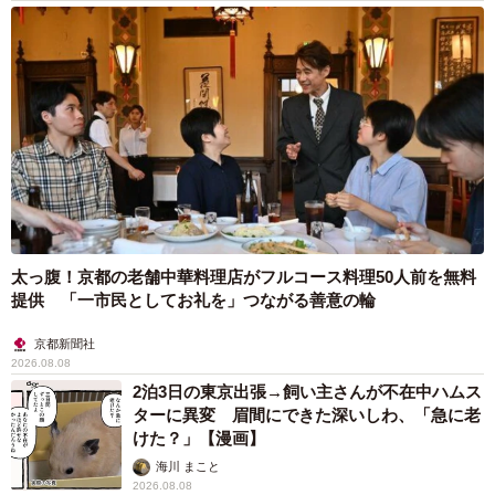
太っ腹！京都の老舗中華料理店がフルコース料理50人前を無料
提供 「一市民としてお礼を」つながる善意の輪
京都新聞社
2026.08.08
2泊3日の東京出張→飼い主さんが不在中ハムス
ターに異変 眉間にできた深いしわ、「急に老
けた？」【漫画】
海川 まこと
2026.08.08