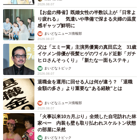
2026.08.07
【お盆の帰省】既婚女性の半数以上が「日常よ
り疲れる」 気遣いや準備で深まる夫婦の温度
感ギャップ鮮明に
まいどなニュース情報部
2026.08.07
父は「エミー賞」主演男優賞の真田広之 31歳
イケメン俳優が長髪ヒゲのワイルド近影「ガチ
ヒロさんそっくり」「新たな一面もステキ」
まいどなトピック
2026.08.07
退職金を運用に回せる人は何が違う？ 「退職
金額の多さ」より重要な“ある経験”とは
まいどなニュース情報部
2026.08.07
「火事以来10カ月ぶり」全焼した自宅訪れた林
家ぺー 内装も壁も取り払われスケルトン状態
の部屋に呆然
まいどなトピック