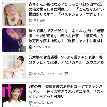
赤ちゃんが気になる？ひょっこり顔を出す2匹
の猫の愛らしさに悶絶…！ 「こんなかわいい
構図あります？」「ベストショットすぎる！」
梨木 香奈
2026.08.08
酔って転んでアザだらけ ネイルも折れて超悲
惨 ケガが絶えない夜のお仕事 「病院代」と
数万円を渡す神客も！【現役キャストに取材】
たかなし 亜妖
2026.08.07
乃木坂46賀喜遥香 5年ぶり週チャン表紙 巻
頭グラビアでは激レアなメガネルームウエア姿
まいどなニュースエンタメ部
2026.08.07
3児の母 43歳女優の肩見せコーデでファンざ
わざわ 「色っぽすぎて思わず二度見」「むっ
かしからずっと可愛い」
まいどなトピック
2026.08.07