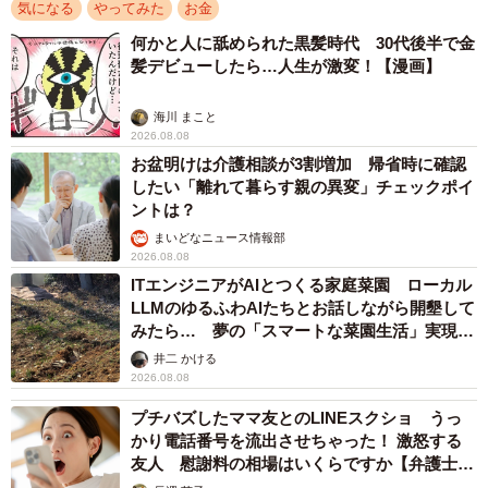
気になる
やってみた
お金
何かと人に舐められた黒髪時代 30代後半で金
髪デビューしたら…人生が激変！【漫画】
海川 まこと
2026.08.08
お盆明けは介護相談が3割増加 帰省時に確認
したい「離れて暮らす親の異変」チェックポイ
ントは？
まいどなニュース情報部
2026.08.08
ITエンジニアがAIとつくる家庭菜園 ローカル
LLMのゆるふわAIたちとお話しながら開墾して
みたら… 夢の「スマートな菜園生活」実現な
るか
井二 かける
2026.08.08
プチバズしたママ友とのLINEスクショ うっ
かり電話番号を流出させちゃった！ 激怒する
友人 慰謝料の相場はいくらですか【弁護士が
解説】