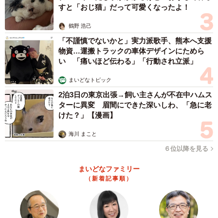
すと「おじ猫」だって可愛くなったよ！
鶴野 浩己
「不謹慎でないかと」実力派歌手、熊本へ支援
物資…運搬トラックの車体デザインにためら
い 「痛いほど伝わる」「行動され立派」
まいどなトピック
2泊3日の東京出張→飼い主さんが不在中ハムス
ターに異変 眉間にできた深いしわ、「急に老
けた？」【漫画】
海川 まこと
６位以降を見る
まいどなファミリー
（新着記事順）