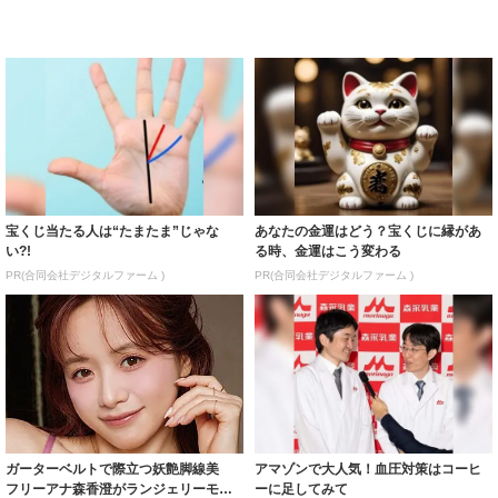
宝くじ当たる人は“たまたま”じゃな
あなたの金運はどう？宝くじに縁があ
い?!
る時、金運はこう変わる
PR(合同会社デジタルファーム )
PR(合同会社デジタルファーム )
ガーターベルトで際立つ妖艶脚線美
アマゾンで大人気！血圧対策はコーヒ
フリーアナ森香澄がランジェリーモデ
ーに足してみて