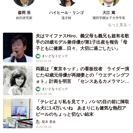
森岡 浩
ハイヒール・リンゴ
大江 篤
姓氏研究家
漫才師
園田学園女子大学学長
もっと見る
夫はマイファスHiro、義父母も義兄も超有名歌
手の28歳モデル兼俳優が第1子出産を報告「母
子ともに健康…日々、大切に過ごしたい」
まいどなトピック
2026.08.08
両親は「東京キッド」の看板役者 ライダー演
じた42歳元俳優が再婚妻との「ウエディングフ
ォト」計画を明言 「センスあるカメラマン求
む」
まいどなトピック
2026.08.08
「テレビより私を見て？」パパの目の前に陣取
る犬に1.4万いいね あまりにも健気な熱烈ア
ピールのちょっと切ない結末
梨木 香奈
2026.08.08