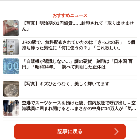
おすすめニュース
【写真】明治期の1円銀貨……封印されて「取り出せませ
ん」
JRの駅で、無料配布されていたのは「きっぷの芯」 5個
持ち帰った男性に「何に使うの？」「これ欲しい」
「自販機が認識しない…」謎の硬貨 刻印は「日本国 百
円」「昭和34年」 調べて判明した正体は
【写真】キズひとつなく、美しく輝いてます
空港でスーツケースを預けた後、館内放送で呼び出し→空
港職員に囲まれ開けると…まさかの中身に14万人が「気持
ちわかる〜」
記事に戻る