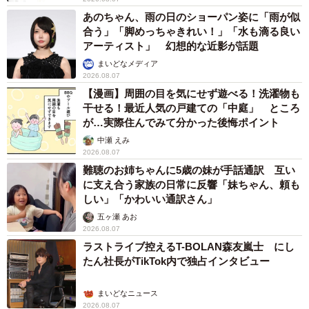
あのちゃん、雨の日のショーパン姿に「雨が似
合う」「脚めっちゃきれい！」「水も滴る良い
アーティスト」 幻想的な近影が話題
まいどなメディア
2026.08.07
【漫画】周囲の目を気にせず遊べる！洗濯物も
干せる！最近人気の戸建ての「中庭」 ところ
が…実際住んでみて分かった後悔ポイント
中瀬 えみ
2026.08.07
難聴のお姉ちゃんに5歳の妹が手話通訳 互い
に支え合う家族の日常に反響「妹ちゃん、頼も
しい」「かわいい通訳さん」
五ヶ瀬 あお
2026.08.07
ラストライブ控えるT-BOLAN森友嵐士 にし
たん社長がTikTok内で独占インタビュー
まいどなニュース
2026.08.07