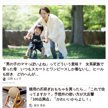
「男の子のママっぽいよね」ってどういう意味？ 女系家族で
育った母 いつもスカートとワンピースしか着ないし、ヒール
も好き どのへんが…
山岡 もと子
2026.08.07
猫用の爪研ぎおもちゃを買ったら…「これで合
ってますか？」予想外の使い方が大反響
「100点満点」「かわいいからよし！」
梨木 香奈