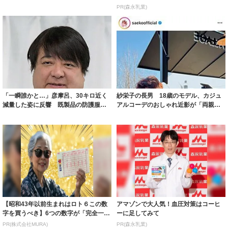
ルに ｢PE...
PR(森永乳業)
「一瞬誰かと…」彦摩呂、30キロ近く
紗栄子の長男 18歳のモデル、カジュ
減量した姿に反響 既製品の防護服が
アルコーデのおしゃれ近影が「両親の
着られると...
いいとこ取...
【昭和43年以前生まれはロト６この数
アマゾンで大人気！血圧対策はコーヒ
字を買うべき】6つの数字が「完全一
ーに足してみて
致」する方...
PR(株式会社MURA)
PR(森永乳業)