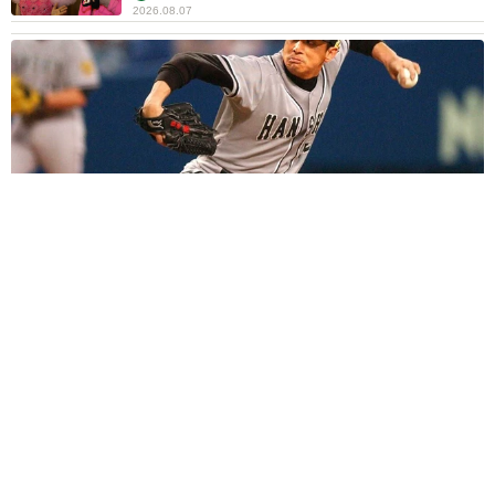
2026.08.07
「こんなかわいい子おるん！？」大阪出身のUHB26歳アナが話
題…父は元プロ野球選手 「アイドルさんよりかわいい」「め
ちゃ爽やか」
まいどなメディア
2026.08.07
世界一周中に3度も出会った運命的カップル
口では言えない「ジョージアの熱い夜」に「も
うやめぇや！」藤井が猛ツッコミ連発【新婚さ
ん】