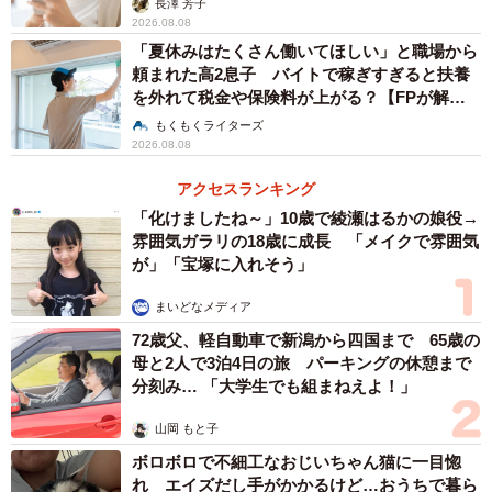
長澤 芳子
2026.08.08
「夏休みはたくさん働いてほしい」と職場から
頼まれた高2息子 バイトで稼ぎすぎると扶養
を外れて税金や保険料が上がる？【FPが解
説】
もくもくライターズ
2026.08.08
アクセスランキング
「化けましたね～」10歳で綾瀬はるかの娘役→
雰囲気ガラリの18歳に成長 「メイクで雰囲気
が」「宝塚に入れそう」
まいどなメディア
72歳父、軽自動車で新潟から四国まで 65歳の
母と2人で3泊4日の旅 パーキングの休憩まで
分刻み… 「大学生でも組まねえよ！」
山岡 もと子
ボロボロで不細工なおじいちゃん猫に一目惚
れ エイズだし手がかかるけど…おうちで暮ら