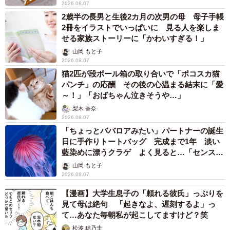
2026.08.07
2歳半の長男と生後2カ月の次男の母 母子手帳
2冊をイラストでいっぱいに 見る人を楽しま
せる家族ストーリーに「かわいすぎる！」
山岡 もと子
2026.08.07
猫2匹が段ボール箱の取り合いで「ポコスカ猫
パンチ」の応酬 その後の心温まる結末に「愛
～！」「おばちゃん泣きそうや…」
梨木 香奈
2026.08.07
「ちょっとババロアみたい」パートナーの誕生
日に手作りトートバッグ 完成まで1年 淡い
藍染めに漂うクラゲ よく見ると…「センスす
ごい」
山岡 もと子
2026.08.07
【漫画】大学生息子の「頼れる彼氏」っぷりを
見て母は絶句 「起きなよ、遅刻するよ」っ
て…あなた毎朝私が起こしてますけど？笑
松波 穂乃圭