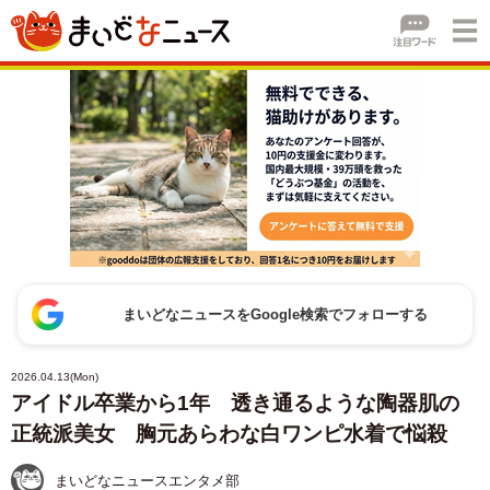
まいどなニュースをGoogle検索でフォローする
2026.04.13(Mon)
アイドル卒業から1年 透き通るような陶器肌の
正統派美女 胸元あらわな白ワンピ水着で悩殺
まいどなニュースエンタメ部