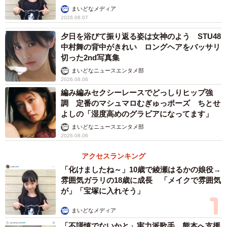
まいどなメディア
2026.08.07
夕日を浴びて振り返る姿は女神のよう STU48
中村舞の背中がきれい ロングヘアをバッサリ
切った2nd写真集
まいどなニュースエンタメ部
2026.08.06
編み編みセクシーレースでどっしりヒップ強
調 定番のマシュマロむぎゅっポーズ ちとせ
よしの「湿度高めのグラビアになってます」
まいどなニュースエンタメ部
2026.08.06
アクセスランキング
「化けましたね～」10歳で綾瀬はるかの娘役→
雰囲気ガラリの18歳に成長 「メイクで雰囲気
が」「宝塚に入れそう」
まいどなメディア
「不謹慎でないかと」実力派歌手、熊本へ支援