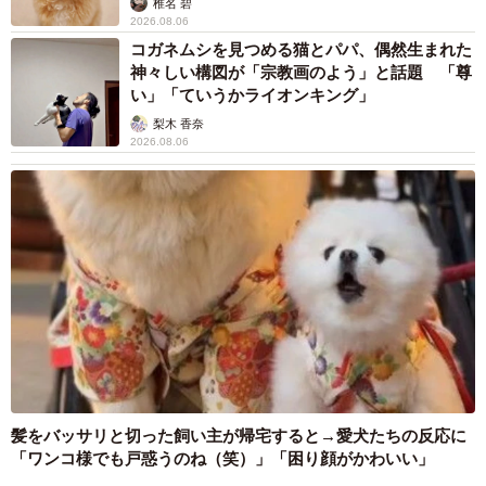
椎名 碧
2026.08.06
コガネムシを見つめる猫とパパ、偶然生まれた
神々しい構図が「宗教画のよう」と話題 「尊
い」「ていうかライオンキング」
梨木 香奈
2026.08.06
髪をバッサリと切った飼い主が帰宅すると→愛犬たちの反応に
「ワンコ様でも戸惑うのね（笑）」「困り顔がかわいい」