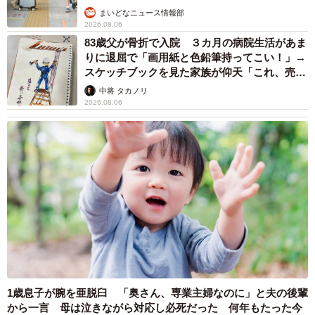
まいどなニュース情報部
2026.08.06
83歳父が骨折で入院 ３カ月の病院生活があま
りに退屈で「画用紙と色鉛筆持ってこい！」→
スケッチブックを見た家族が仰天「これ、売れ
ますよ…」
中将 タカノリ
2026.08.06
1歳息子が腕を亜脱臼 「奥さん、専業主婦なのに」と夫の後輩
から一言 母は泣きながら対応し必死だった 何年もたった今