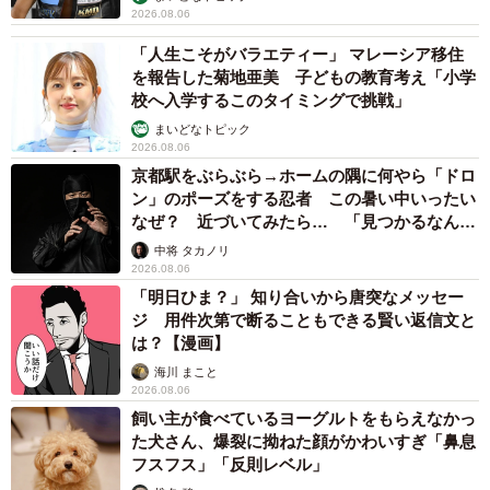
2026.08.06
「人生こそがバラエティー」 マレーシア移住
を報告した菊地亜美 子どもの教育考え「小学
校へ入学するこのタイミングで挑戦」
まいどなトピック
2026.08.06
京都駅をぶらぶら→ホームの隅に何やら「ドロ
ン」のポーズをする忍者 この暑い中いったい
なぜ？ 近づいてみたら… 「見つかるなんて
未熟」
中将 タカノリ
2026.08.06
「明日ひま？」 知り合いから唐突なメッセー
ジ 用件次第で断ることもできる賢い返信文と
は？【漫画】
海川 まこと
2026.08.06
飼い主が食べているヨーグルトをもらえなかっ
た犬さん、爆裂に拗ねた顔がかわいすぎ「鼻息
フスフス」「反則レベル」