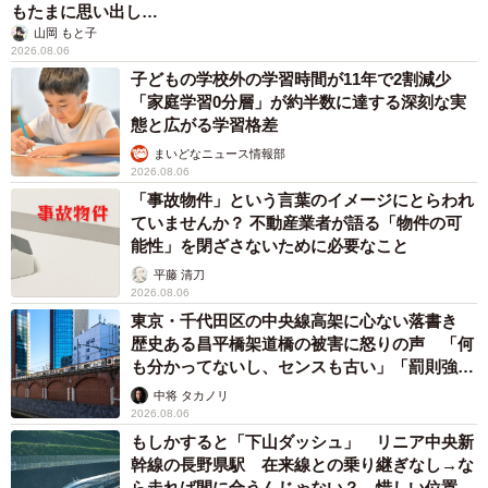
もたまに思い出し…
山岡 もと子
2026.08.06
子どもの学校外の学習時間が11年で2割減少
「家庭学習0分層」が約半数に達する深刻な実
態と広がる学習格差
まいどなニュース情報部
2026.08.06
「事故物件」という言葉のイメージにとらわれ
ていませんか？ 不動産業者が語る「物件の可
能性」を閉ざさないために必要なこと
平藤 清刀
2026.08.06
東京・千代田区の中央線高架に心ない落書き
歴史ある昌平橋架道橋の被害に怒りの声 「何
も分かってないし、センスも古い」「罰則強化
して」
中将 タカノリ
2026.08.06
もしかすると「下山ダッシュ」 リニア中央新
幹線の長野県駅 在来線との乗り継ぎなし→な
ら走れば間に合うんじゃない？ 惜しい位置関