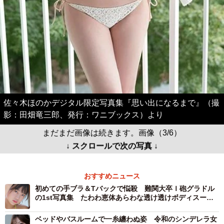
佐々木ほのかデジタル限定写真集『思い出になるまで』（撮
影：田畑竜三郎、発行：ワニブックス）より
まだまだ画像は続きます。画像（3/6）
↓ スクロールで次の写真 ↓
おすすめニュース
初めての手ブラ＆Tバックで悩殺 難関大卒Ｉ砲グラドル
の1st写真集 たわわ恵体あらわな透け透けボディスーツ
や覚悟の全裸カット
ベッドやバスルームで一糸纏わぬ姿 令和のシンデレラ女