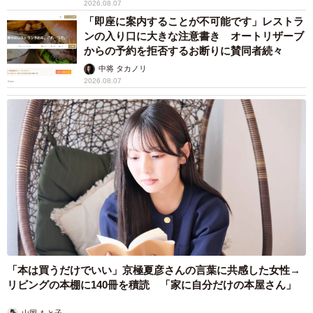
2026.08.07
「即座に案内することが不可能です」レストラ
ンの入り口に大きな注意書き オートリザーブ
からの予約を拒否するお断りに賛同者続々
中将 タカノリ
2026.08.07
「本は買うだけでいい」京極夏彦さんの言葉に共感した女性→
リビングの本棚に140冊を積読 「家に自分だけの本屋さん」
山岡 もと子