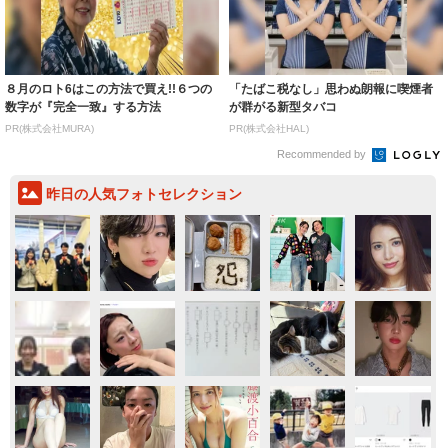
８月のロト6はこの方法で買え!!６つの
「たばこ税なし」思わぬ朗報に喫煙者
数字が『完全一致』する方法
が群がる新型タバコ
PR(株式会社MURA)
PR(株式会社HAL)
Recommended by
昨日の人気フォトセレクション