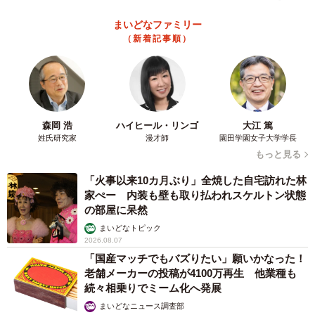
まいどなファミリー
（新着記事順）
森岡 浩
ハイヒール・リンゴ
大江 篤
姓氏研究家
漫才師
園田学園女子大学学長
もっと見る
「火事以来10カ月ぶり」全焼した自宅訪れた林
家ぺー 内装も壁も取り払われスケルトン状態
の部屋に呆然
まいどなトピック
2026.08.07
「国産マッチでもバズりたい」願いかなった！
老舗メーカーの投稿が4100万再生 他業種も
続々相乗りでミーム化へ発展
まいどなニュース調査部