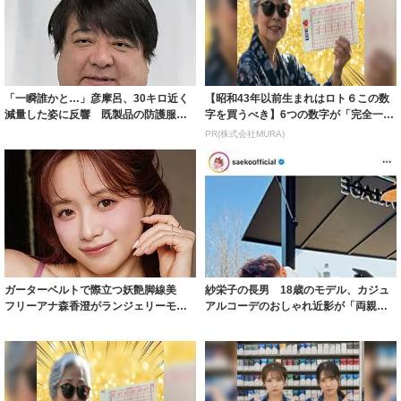
「一瞬誰かと…」彦摩呂、30キロ近く
【昭和43年以前生まれはロト６この数
減量した姿に反響 既製品の防護服が
字を買うべき】6つの数字が「完全一
着られると...
致」する方...
PR(株式会社MURA)
ガーターベルトで際立つ妖艶脚線美
紗栄子の長男 18歳のモデル、カジュ
フリーアナ森香澄がランジェリーモデ
アルコーデのおしゃれ近影が「両親の
ルに ｢PE...
いいとこ取...