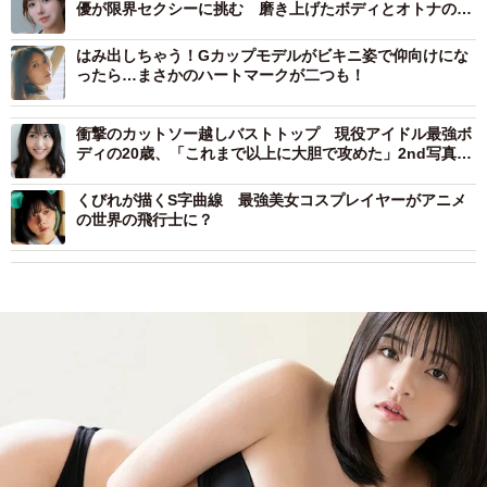
優が限界セクシーに挑む 磨き上げたボディとオトナの色
気
はみ出しちゃう！Gカップモデルがビキニ姿で仰向けにな
ったら…まさかのハートマークが二つも！
衝撃のカットソー越しバストトップ 現役アイドル最強ボ
ディの20歳、「これまで以上に大胆で攻めた」2nd写真集
で新境地
くびれが描くS字曲線 最強美女コスプレイヤーがアニメ
の世界の飛行士に？