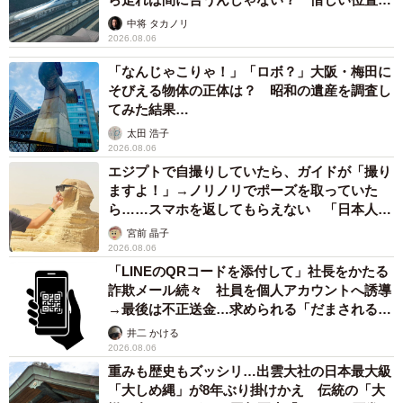
係が反響
中将 タカノリ
2026.08.06
「なんじゃこりゃ！」「ロボ？」大阪・梅田に
そびえる物体の正体は？ 昭和の遺産を調査し
てみた結果…
太田 浩子
2026.08.06
エジプトで自撮りしていたら、ガイドが「撮り
ますよ！」→ノリノリでポーズを取っていた
ら……スマホを返してもらえない 「日本人は
カモ代表かも」「私は6時間で3万円払った」
宮前 晶子
2026.08.06
「LINEのQRコードを添付して」社長をかたる
詐欺メール続々 社員を個人アカウントへ誘導
→最後は不正送金…求められる「だまされる前
提」の対策
井二 かける
2026.08.06
重みも歴史もズッシリ…出雲大社の日本最大級
「大しめ縄」が8年ぶり掛けかえ 伝統の「大