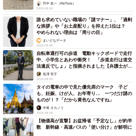
竹中 友一（RinToris）
2026.08.06
誰も求めていない職場の「謎マナー」、「過剰
な挨拶」や「お土産配り」を抑えた1位は？
やめられない理由は「周りの目」
まいどなデータ
2026.08.06
自転車通行可の歩道 電動キックボードで走行
中、小学生とあわや衝突！ 「歩道走行は道交
法違反でしょ」と指摘されました【弁護士が解
説】
長澤 芳子
2026.08.06
タイの電車の中で見た優先席のマーク 子ど
も、妊娠、けが人、お年寄り… 一つだけ謎の
ものが！？「だから黄色なんですね」
中将 タカノリ
2026.08.06
【物価高が直撃】お盆帰省「予定なし」が約半
数 新幹線・高速バスの「使い分け」が鮮明に