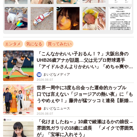
エンタメ
気になる
買ってみたい
「こんなかわいい子おるん！？」大阪出身の
UHB26歳アナが話題…父は元プロ野球選手
「アイドルさんよりかわいい」「めちゃ爽や
か」
まいどなメディア
2026.08.07
世界一周中に3度も出会った運命的カップル
口では言えない「ジョージアの熱い夜」に「も
うやめぇや！」藤井が猛ツッコミ連発【新婚さ
ん】
まいどなニュース
2026.08.07
「化けましたね～」10歳で綾瀬はるかの娘役→
雰囲気ガラリの18歳に成長 「メイクで雰囲気
が」「宝塚に入れそう」