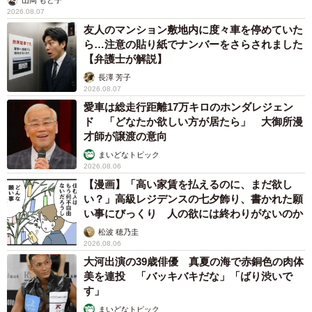
2026.08.07
友人のマンション敷地内に度々車を停めていた
ら…注意の貼り紙でナンバーをさらされました
【弁護士が解説】
長澤 芳子
2026.08.07
愛車は総走行距離17万キロのホンダレジェン
ド 「どなたか欲しい方が居たら」 大御所漫
才師が譲渡の意向
まいどなトピック
2026.08.06
【漫画】「高い家賃を払えるのに、まだ欲し
い？」高級レジデンスの七夕飾り、書かれた願
い事にびっくり 人の欲には終わりがないのか
松波 穂乃圭
2026.08.06
大河出演の39歳俳優 真夏の海で赤銅色の肉体
美を連投 「バッキバキだな」「ばり渋いで
す」
まいどなトピック