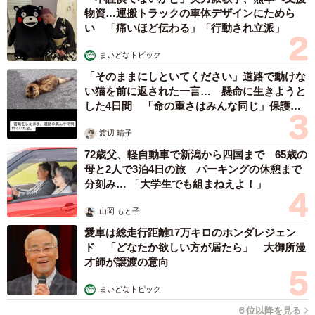
物資…運搬トラックの車体デザインにためら
い 「痛いほど伝わる」「行動され立派」
まいどなトピック
「そのままにしといてください」道路で動けな
い猫を前に返された一言… 懸命に生きようと
した4日間 「命の重さはみんな同じ」保護団
体代表の訴え
渡辺 晴子
72歳父、軽自動車で新潟から四国まで 65歳の
母と2人で3泊4日の旅 パーキングの休憩まで
分刻み… 「大学生でも組まねえよ！」
山岡 もと子
愛車は総走行距離17万キロのホンダレジェン
ド 「どなたか欲しい方が居たら」 大御所漫
才師が譲渡の意向
まいどなトピック
６位以降を見る