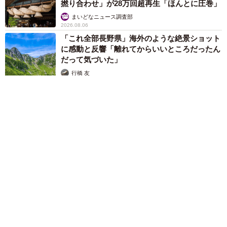
撚り合わせ」が28万回超再生「ほんとに圧巻」
まいどなニュース調査部
2026.08.06
「これ全部長野県」海外のような絶景ショット
に感動と反響「離れてからいいところだったん
だって気づいた」
行橋 友
2026.08.06
「ミステリーの女王」と呼ばれた作家の娘は「2時間サスペンス