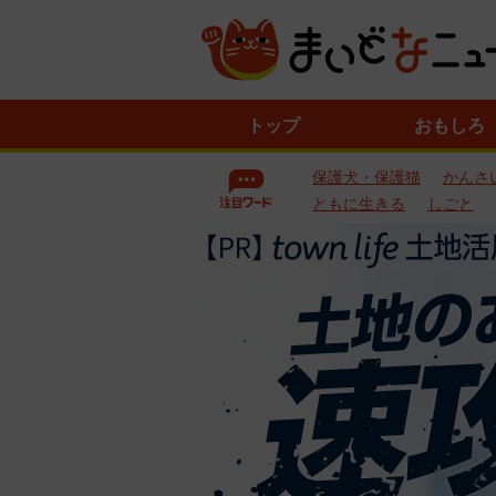
ニ
トップ
おもしろ
ュ
ー
保護犬・保護猫
かんさ
ス
一
ともに生きる
しごと
覧