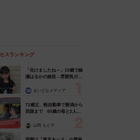
セスランキング
「化けましたね～」10歳で綾
瀬はるかの娘役→雰囲気ガラ
リの18歳に成長 「メイクで
雰囲気が」「宝塚に入れそ
まいどなメディア
う」
72歳父、軽自動車で新潟から
四国まで 65歳の母と2人で
3泊4日の旅 パーキングの休
憩まで分刻み… 「大学生で
山岡 もと子
も組まねえよ！」
両親は「東京キッド」の看板