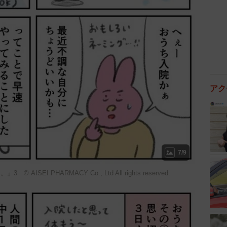
アク
7/9
EI PHARMACY Co., Ltd All rights reserved.