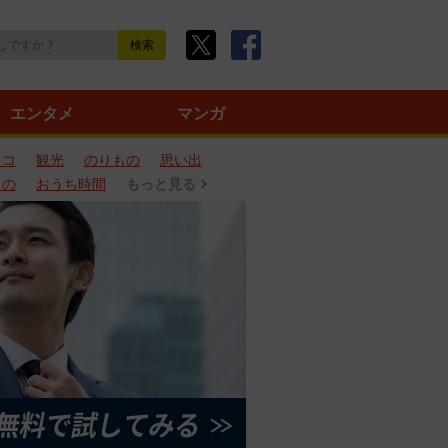
エンタメ
マンガ
ネコ
観光
のりもの
思い出
もの
おうち時間
もっと見る