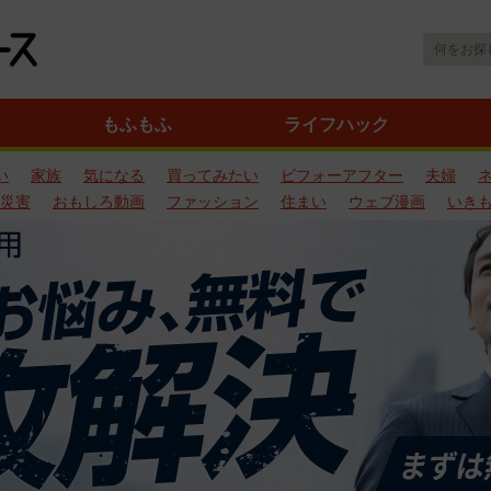
もふもふ
ライフハック
い
家族
気になる
買ってみたい
ビフォーアフター
夫婦
災害
おもしろ動画
ファッション
住まい
ウェブ漫画
いき