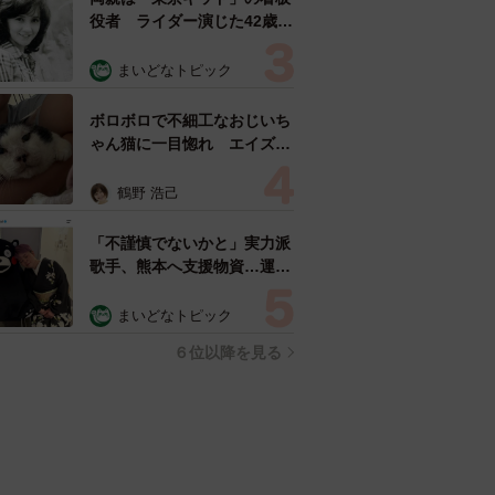
役者 ライダー演じた42歳元
俳優が再婚妻との「ウエディ
ングフォト」計画を明言
まいどなトピック
「センスあるカメラマン求
む」
ボロボロで不細工なおじいち
ゃん猫に一目惚れ エイズだ
し手がかかるけど…おうちで
暮らすと「おじ猫」だって可
鶴野 浩己
愛くなったよ！
「不謹慎でないかと」実力派
歌手、熊本へ支援物資…運搬
トラックの車体デザインにた
めらい 「痛いほど伝わる」
まいどなトピック
「行動され立派」
６位以降を見る