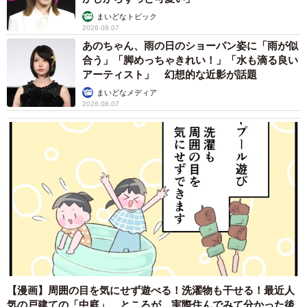
まいどなトピック
2026.08.07
あのちゃん、雨の日のショーパン姿に「雨が似
合う」「脚めっちゃきれい！」「水も滴る良い
アーティスト」 幻想的な近影が話題
まいどなメディア
2026.08.07
【漫画】周囲の目を気にせず遊べる！洗濯物も干せる！最近人
気の戸建ての「中庭」 ところが…実際住んでみて分かった後