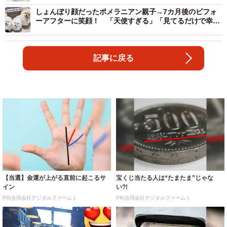
しょんぼり顔だったポメラニアン親子→7カ月後のビフォ
ーアフターに笑顔！ 「天使すぎる」「見てるだけで幸
せ」と2.9万いいね
記事に戻る
【当選】金運が上がる直前に起こるサ
宝くじ当たる人は“たまたま”じゃな
イン
い?!
PR(合同会社デジタルファーム )
PR(合同会社デジタルファーム )