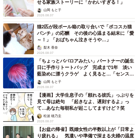
せる家族ストーリーに「かわいすぎる！」
山岡 もと子
2026.08.07
猫2匹が段ボール箱の取り合いで「ポコスカ猫
パンチ」の応酬 その後の心温まる結末に「愛
～！」「おばちゃん泣きそうや…」
梨木 香奈
2026.08.07
「ちょっとババロアみたい」パートナーの誕生
日に手作りトートバッグ 完成まで1年 淡い
藍染めに漂うクラゲ よく見ると…「センスす
ごい」
山岡 もと子
2026.08.07
【漫画】大学生息子の「頼れる彼氏」っぷりを
見て母は絶句 「起きなよ、遅刻するよ」っ
て…あなた毎朝私が起こしてますけど？笑
松波 穂乃圭
2026.08.07
【お盆の帰省】既婚女性の半数以上が「日常よ
り疲れる」 気遣いや準備で深まる夫婦の温度