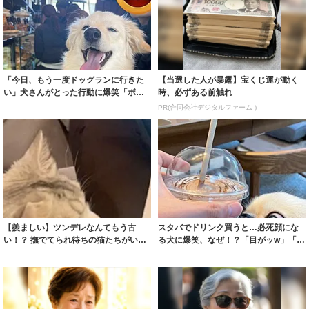
「今日、もう一度ドッグランに行きた
【当選した人が暴露】宝くじ運が動く
い」犬さんがとった行動に爆笑「ボ
時、必ずある前触れ
ク、いつでも行...
PR(合同会社デジタルファーム )
【羨ましい】ツンデレなんてもう古
スタバでドリンク買うと…必死顔にな
い！？ 撫でてられ待ちの猫たちがいて
る犬に爆笑、なぜ！？「目がッw」「妖
仕事に集中で...
怪カップな...