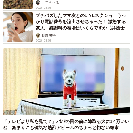
るか
井二 かける
2026.08.08
プチバズしたママ友とのLINEスクショ うっ
かり電話番号を流出させちゃった！ 激怒する
友人 慰謝料の相場はいくらですか【弁護士が
解説】
長澤 芳子
2026.08.08
「テレビより私を見て？」パパの目の前に陣取る犬に1.4万いい
ね あまりにも健気な熱烈アピールのちょっと切ない結末