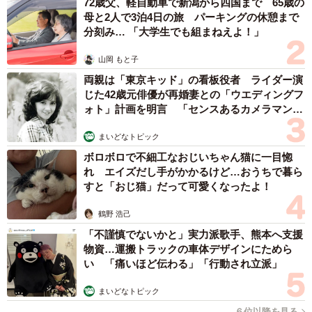
72歳父、軽自動車で新潟から四国まで 65歳の
母と2人で3泊4日の旅 パーキングの休憩まで
分刻み… 「大学生でも組まねえよ！」
山岡 もと子
両親は「東京キッド」の看板役者 ライダー演
じた42歳元俳優が再婚妻との「ウエディングフ
ォト」計画を明言 「センスあるカメラマン求
む」
まいどなトピック
ボロボロで不細工なおじいちゃん猫に一目惚
れ エイズだし手がかかるけど…おうちで暮ら
すと「おじ猫」だって可愛くなったよ！
鶴野 浩己
「不謹慎でないかと」実力派歌手、熊本へ支援
物資…運搬トラックの車体デザインにためら
い 「痛いほど伝わる」「行動され立派」
まいどなトピック
６位以降を見る