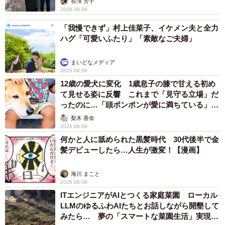
長澤 芳子
2026.08.08
「我慢できず」村上佳菜子、イケメン夫と全力
ハグ「可愛いふたり」「素敵なご夫婦」
まいどなメディア
2026.08.08
12歳の愛犬に変化 1歳息子の膝で甘える初め
て見せる姿に反響 これまで「見守る立場」だ
ったのに…「頭ポンポンが愛に満ちている」
「尊…」
梨木 香奈
2026.08.08
何かと人に舐められた黒髪時代 30代後半で金
髪デビューしたら…人生が激変！【漫画】
海川 まこと
2026.08.08
ITエンジニアがAIとつくる家庭菜園 ローカル
LLMのゆるふわAIたちとお話しながら開墾して
みたら… 夢の「スマートな菜園生活」実現な