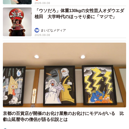
2026.08.08
「ウソだろ」体重130kgの女性芸人オダウエダ
植田 大学時代のほっそり姿に「マジで」
まいどなメディア
2026.08.08
京都の百貨店が開催のお化け屋敷のお化けにモデルがいる 比
叡山延暦寺の僧侶が語る伝説とは