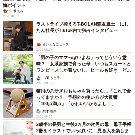
悔ポイント
中瀬 えみ
2026.08.07
ラストライブ控えるT-BOLAN森友嵐士 にし
たん社長がTikTok内で独占インタビュー
まいどなニュース
2026.08.07
「男の子のママっぽいよね」ってどういう意
味？ 女系家族で育った母 いつもスカートと
ワンピースしか着ないし、ヒールも好き どの
へんが…
山岡 もと子
2026.08.07
猫用の爪研ぎおもちゃを買ったら…「これで合
ってますか？」予想外の使い方が大反響
「100点満点」「かわいいからよし！」
梨木 香奈
2026.08.07
2歳半の長男と生後2カ月の次男の母 母子手帳
2冊をイラストでいっぱいに 見る人を楽しま