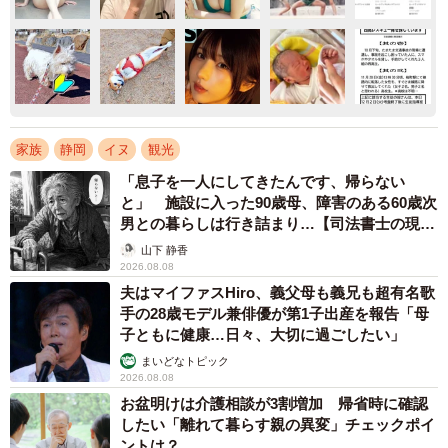
家族
静岡
イヌ
観光
「息子を一人にしてきたんです、帰らない
と」 施設に入った90歳母、障害のある60歳次
男との暮らしは行き詰まり…【司法書士の現場
から】
山下 静香
2026.08.08
夫はマイファスHiro、義父母も義兄も超有名歌
手の28歳モデル兼俳優が第1子出産を報告「母
子ともに健康…日々、大切に過ごしたい」
まいどなトピック
2026.08.08
お盆明けは介護相談が3割増加 帰省時に確認
したい「離れて暮らす親の異変」チェックポイ
ントは？