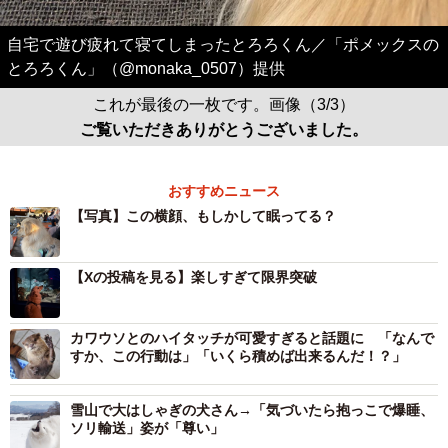
自宅で遊び疲れて寝てしまったとろろくん／「ポメックスの
とろろくん」（@monaka_0507）提供
これが最後の一枚です。画像（3/3）
ご覧いただきありがとうございました。
おすすめニュース
【写真】この横顔、もしかして眠ってる？
【Xの投稿を見る】楽しすぎて限界突破
カワウソとのハイタッチが可愛すぎると話題に 「なんで
すか、この行動は」「いくら積めば出来るんだ！？」
雪山で大はしゃぎの犬さん→「気づいたら抱っこで爆睡、
ソリ輸送」姿が「尊い」