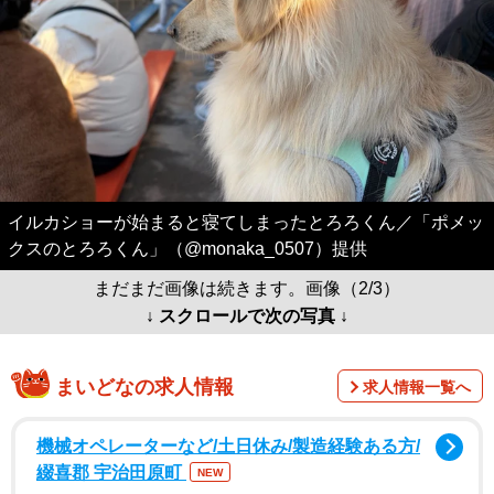
イルカショーが始まると寝てしまったとろろくん／「ポメッ
クスのとろろくん」（@monaka_0507）提供
まだまだ画像は続きます。画像（2/3）
↓ スクロールで次の写真 ↓
まいどなの求人情報
求人情報一覧へ
機械オペレーターなど/土日休み/製造経験ある方/
綴喜郡 宇治田原町
NEW