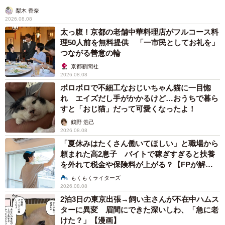
梨木 香奈
2026.08.08
太っ腹！京都の老舗中華料理店がフルコース料
理50人前を無料提供 「一市民としてお礼を」
つながる善意の輪
京都新聞社
2026.08.08
ボロボロで不細工なおじいちゃん猫に一目惚
れ エイズだし手がかかるけど…おうちで暮ら
すと「おじ猫」だって可愛くなったよ！
鶴野 浩己
2026.08.08
「夏休みはたくさん働いてほしい」と職場から
頼まれた高2息子 バイトで稼ぎすぎると扶養
を外れて税金や保険料が上がる？【FPが解
説】
もくもくライターズ
2026.08.08
2泊3日の東京出張→飼い主さんが不在中ハムス
ターに異変 眉間にできた深いしわ、「急に老
けた？」【漫画】