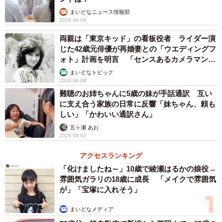
まいどなニュース情報部
2026.08.08
両親は「東京キッド」の看板役者 ライダー演
じた42歳元俳優が再婚妻との「ウエディングフ
ォト」計画を明言 「センスあるカメラマン求
む」
まいどなトピック
2026.08.08
難聴のお姉ちゃんに5歳の妹が手話通訳 互い
に支え合う家族の日常に反響「妹ちゃん、頼も
しい」「かわいい通訳さん」
五ヶ瀬 あお
2026.08.07
アクセスランキング
「化けましたね～」10歳で綾瀬はるかの娘役→
雰囲気ガラリの18歳に成長 「メイクで雰囲気
が」「宝塚に入れそう」
まいどなメディア