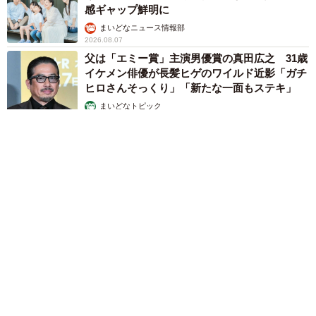
感ギャップ鮮明に
まいどなニュース情報部
2026.08.07
父は「エミー賞」主演男優賞の真田広之 31歳
イケメン俳優が長髪ヒゲのワイルド近影「ガチ
ヒロさんそっくり」「新たな一面もステキ」
まいどなトピック
2026.08.07
退職金を運用に回せる人は何が違う？ 「退職金額の多さ」より