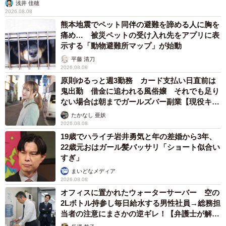
浅井 佳穂
2026.08.08
熊本地震でペット同伴の避難を諦める人に胸を
痛め… 被災ペットの受け入れ先をアプリに表
示する「動物避難所マップ」が始動
平藤 清刀
2026.08.08
原則ゆるっと週3勤務 カード支払い日直前は
鬼出勤 借金に追われる風俗嬢 それでも足り
ない場合は朝までガールズバー副業【現役キャ
ストに取材】
たかなし 亜妖
2026.08.08
19歳でハライチ岩井勇気と年の差婚から3年、
22歳元おはガール髪バッサリ「ショート似合い
すぎ」
まいどなメディア
2026.08.08
オフィスに置かれたウォーターサーバー 空の
2Lボトル持参し毎日給水する男性社員→総務担
当者の注意にまさかの逆ギレ！【弁護士が解
説】