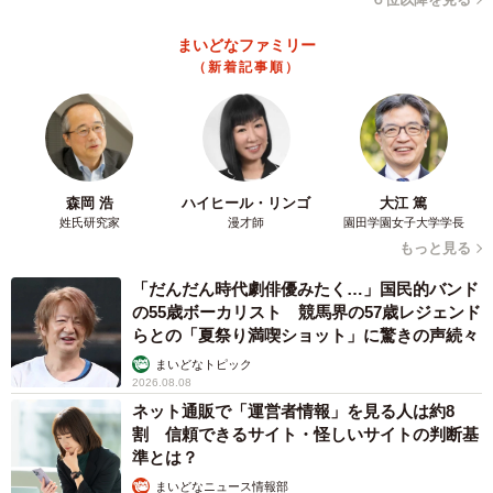
まいどなファミリー
（新着記事順）
森岡 浩
ハイヒール・リンゴ
大江 篤
姓氏研究家
漫才師
園田学園女子大学学長
もっと見る
「だんだん時代劇俳優みたく…」国民的バンド
の55歳ボーカリスト 競馬界の57歳レジェンド
らとの「夏祭り満喫ショット」に驚きの声続々
まいどなトピック
2026.08.08
ネット通販で「運営者情報」を見る人は約8
割 信頼できるサイト・怪しいサイトの判断基
準とは？
まいどなニュース情報部