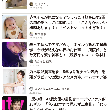
海川 まこと
2026.08.08
赤ちゃんが気になる？ひょっこり顔を出す2匹
の猫の愛らしさに悶絶…！ 「こんなかわいい
構図あります？」「ベストショットすぎる！」
梨木 香奈
2026.08.08
酔って転んでアザだらけ ネイルも折れて超悲
惨 ケガが絶えない夜のお仕事 「病院代」と
数万円を渡す神客も！【現役キャストに取材】
たかなし 亜妖
2026.08.07
乃木坂46賀喜遥香 5年ぶり週チャン表紙 巻
頭グラビアでは激レアなメガネルームウエア姿
まいどなニュースエンタメ部
2026.08.07
3児の母 43歳女優の肩見せコーデでファンざ
わざわ 「色っぽすぎて思わず二度見」「むっ
かしからずっと可愛い」