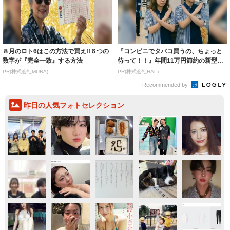
８月のロト6はこの方法で買え!!６つの
『コンビニでタバコ買うの、ちょっと
数字が『完全一致』する方法
待って！！』年間11万円節約の新型タ
バコ
PR(株式会社MURA)
PR(株式会社HAL)
Recommended by
昨日の人気フォトセレクション