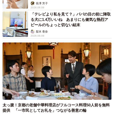
解説】
長澤 芳子
2026.08.08
「テレビより私を見て？」パパの目の前に陣取
る犬に1.4万いいね あまりにも健気な熱烈ア
ピールのちょっと切ない結末
梨木 香奈
2026.08.08
太っ腹！京都の老舗中華料理店がフルコース料理50人前を無料
提供 「一市民としてお礼を」つながる善意の輪