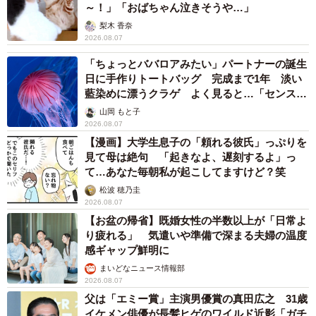
～！」「おばちゃん泣きそうや…」
梨木 香奈
2026.08.07
「ちょっとババロアみたい」パートナーの誕生
日に手作りトートバッグ 完成まで1年 淡い
藍染めに漂うクラゲ よく見ると…「センスす
ごい」
山岡 もと子
2026.08.07
【漫画】大学生息子の「頼れる彼氏」っぷりを
見て母は絶句 「起きなよ、遅刻するよ」っ
て…あなた毎朝私が起こしてますけど？笑
松波 穂乃圭
2026.08.07
【お盆の帰省】既婚女性の半数以上が「日常よ
り疲れる」 気遣いや準備で深まる夫婦の温度
感ギャップ鮮明に
まいどなニュース情報部
2026.08.07
父は「エミー賞」主演男優賞の真田広之 31歳
イケメン俳優が長髪ヒゲのワイルド近影「ガチ