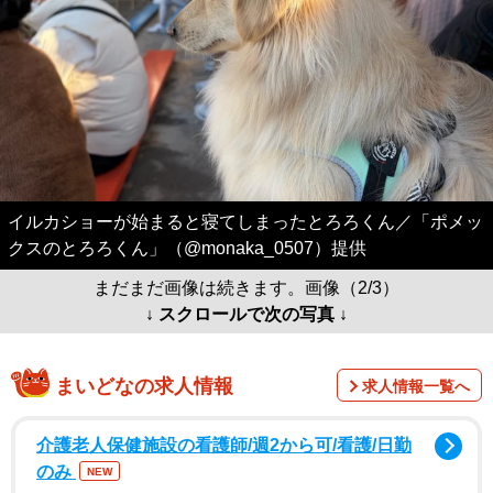
イルカショーが始まると寝てしまったとろろくん／「ポメッ
クスのとろろくん」（@monaka_0507）提供
まだまだ画像は続きます。画像（2/3）
↓ スクロールで次の写真 ↓
まいどなの求人情報
求人情報一覧へ
介護老人保健施設の看護師/週2から可/看護/日勤
のみ
NEW