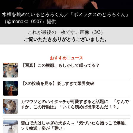
水槽を眺めているとろろくん／「ポメックスのとろろくん」
（@monaka_0507）提供
これが最後の一枚です。画像（3/3）
ご覧いただきありがとうございました。
おすすめニュース
【写真】この横顔、もしかして眠ってる？
【Xの投稿を見る】楽しすぎて限界突破
カワウソとのハイタッチが可愛すぎると話題に 「なんで
すか、この行動は」「いくら積めば出来るんだ！？」
雪山で大はしゃぎの犬さん→「気づいたら抱っこで爆睡、
ソリ輸送」姿が「尊い」