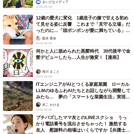
まいどなメディア
2026.08.08
12歳の愛犬に変化 1歳息子の膝で甘える初め
て見せる姿に反響 これまで「見守る立場」だ
ったのに…「頭ポンポンが愛に満ちている」
「尊…」
梨木 香奈
2026.08.08
何かと人に舐められた黒髪時代 30代後半で金
髪デビューしたら…人生が激変！【漫画】
海川 まこと
2026.08.08
ITエンジニアがAIとつくる家庭菜園 ローカル
LLMのゆるふわAIたちとお話しながら開墾して
みたら… 夢の「スマートな菜園生活」実現な
るか
井二 かける
2026.08.08
プチバズしたママ友とのLINEスクショ うっ
かり電話番号を流出させちゃった！ 激怒する
友人 慰謝料の相場はいくらですか【弁護士が