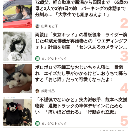
72歳父、軽自動車で新潟から四国まで 65歳の
母と2人で3泊4日の旅 パーキングの休憩まで
分刻み… 「大学生でも組まねえよ！」
山岡 もと子
両親は「東京キッド」の看板役者 ライダー演
じた42歳元俳優が再婚妻との「ウエディングフ
ォト」計画を明言 「センスあるカメラマン求
む」
まいどなトピック
ボロボロで不細工なおじいちゃん猫に一目惚
れ エイズだし手がかかるけど…おうちで暮ら
すと「おじ猫」だって可愛くなったよ！
鶴野 浩己
「不謹慎でないかと」実力派歌手、熊本へ支援
物資…運搬トラックの車体デザインにためら
い 「痛いほど伝わる」「行動され立派」
まいどなトピック