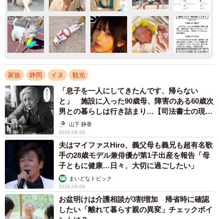
家族
静岡
イヌ
観光
「息子を一人にしてきたんです、帰らない
と」 施設に入った90歳母、障害のある60歳次
男との暮らしは行き詰まり…【司法書士の現場
から】
山下 静香
2026.08.08
夫はマイファスHiro、義父母も義兄も超有名歌
手の28歳モデル兼俳優が第1子出産を報告「母
子ともに健康…日々、大切に過ごしたい」
まいどなトピック
2026.08.08
お盆明けは介護相談が3割増加 帰省時に確認
したい「離れて暮らす親の異変」チェックポイ