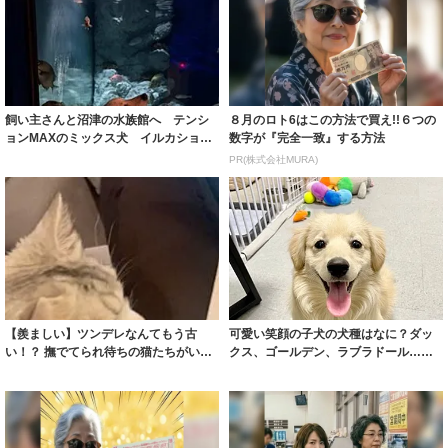
飼い主さんと沼津の水族館へ テンシ
８月のロト6はこの方法で買え!!６つの
ョンMAXのミックス犬 イルカショー
数字が『完全一致』する方法
でウトウト...
PR(株式会社MURA)
【羨ましい】ツンデレなんてもう古
可愛い笑顔の子犬の犬種はなに？ダッ
い！？ 撫でてられ待ちの猫たちがいて
クス、ゴールデン、ラブラドール…
仕事に集中で...
「なんだこれ」