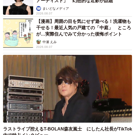
アーティスト」 幻想的な近影が話題
まいどなメディア
2026.08.07
【漫画】周囲の目を気にせず遊べる！洗濯物も
干せる！最近人気の戸建ての「中庭」 ところ
が…実際住んでみて分かった後悔ポイント
中瀬 えみ
2026.08.07
ラストライブ控えるT-BOLAN森友嵐士 にしたん社長がTikTok