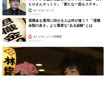
ヒロさんそっくり」「新たな一面もステキ」
まいどなトピック
2026.08.07
退職金を運用に回せる人は何が違う？ 「退職
金額の多さ」より重要な“ある経験”とは
まいどなニュース情報部
2026.08.07
「火事以来10カ月ぶり」全焼した自宅訪れた林家ぺー 内装も