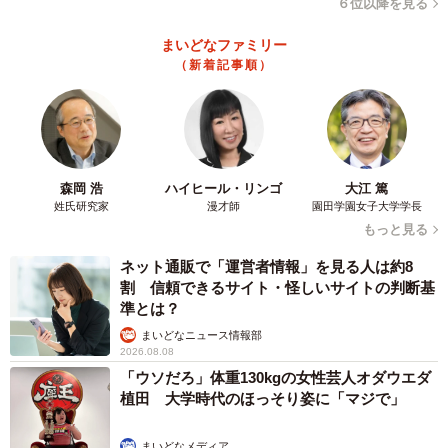
６位以降を見る
まいどなファミリー
（新着記事順）
森岡 浩
ハイヒール・リンゴ
大江 篤
姓氏研究家
漫才師
園田学園女子大学学長
もっと見る
ネット通販で「運営者情報」を見る人は約8
割 信頼できるサイト・怪しいサイトの判断基
準とは？
まいどなニュース情報部
2026.08.08
「ウソだろ」体重130kgの女性芸人オダウエダ
植田 大学時代のほっそり姿に「マジで」
まいどなメディア