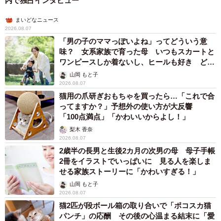
内で独占インタビュー
まいどなニュース
2026.08.07
「男の子のママっぽいよね」ってどういう意
味？ 女系家族で育った母 いつもスカートと
ワンピースしか着ないし、ヒールも好き どの
へんが…
山岡 もと子
2026.08.07
猫用の爪研ぎおもちゃを買ったら…「これで合
ってますか？」予想外の使い方が大反響
「100点満点」「かわいいからよし！」
梨木 香奈
2026.08.07
2歳半の長男と生後2カ月の次男の母 母子手帳
2冊をイラストでいっぱいに 見る人を楽しま
せる家族ストーリーに「かわいすぎる！」
山岡 もと子
2026.08.07
猫2匹が段ボール箱の取り合いで「ポコスカ猫
パンチ」の応酬 その後の心温まる結末に「愛