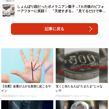
しょんぼり顔だったポメラニアン親子→7カ月後のビフォ
ーアフターに笑顔！ 「天使すぎる」「見てるだけで幸
せ」と2.9万いいね
記事に戻る
【当選】金運が上がる直前に起こるサ
宝くじ当たる人は“たまたま”じゃな
イン
い?!
PR(合同会社デジタルファーム )
PR(合同会社デジタルファーム )