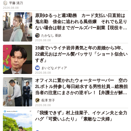
平藤 清刀
2026.08.08
原則ゆるっと週3勤務 カード支払い日直前は
鬼出勤 借金に追われる風俗嬢 それでも足り
ない場合は朝までガールズバー副業【現役キャ
ストに取材】
たかなし 亜妖
2026.08.08
19歳でハライチ岩井勇気と年の差婚から3年、
22歳元おはガール髪バッサリ「ショート似合い
すぎ」
まいどなメディア
2026.08.08
オフィスに置かれたウォーターサーバー 空の
2Lボトル持参し毎日給水する男性社員→総務担
当者の注意にまさかの逆ギレ！【弁護士が解
説】
長澤 芳子
2026.08.08
「我慢できず」村上佳菜子、イケメン夫と全力
ハグ「可愛いふたり」「素敵なご夫婦」