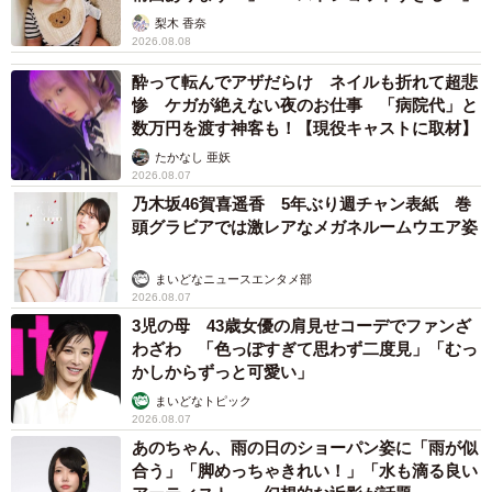
梨木 香奈
2026.08.08
酔って転んでアザだらけ ネイルも折れて超悲
惨 ケガが絶えない夜のお仕事 「病院代」と
数万円を渡す神客も！【現役キャストに取材】
たかなし 亜妖
2026.08.07
乃木坂46賀喜遥香 5年ぶり週チャン表紙 巻
頭グラビアでは激レアなメガネルームウエア姿
まいどなニュースエンタメ部
2026.08.07
3児の母 43歳女優の肩見せコーデでファンざ
わざわ 「色っぽすぎて思わず二度見」「むっ
かしからずっと可愛い」
まいどなトピック
2026.08.07
あのちゃん、雨の日のショーパン姿に「雨が似
合う」「脚めっちゃきれい！」「水も滴る良い