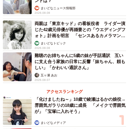
ントは？
まいどなニュース情報部
2026.08.08
両親は「東京キッド」の看板役者 ライダー演
じた42歳元俳優が再婚妻との「ウエディングフ
ォト」計画を明言 「センスあるカメラマン求
む」
まいどなトピック
2026.08.08
難聴のお姉ちゃんに5歳の妹が手話通訳 互い
に支え合う家族の日常に反響「妹ちゃん、頼も
しい」「かわいい通訳さん」
五ヶ瀬 あお
2026.08.07
アクセスランキング
「化けましたね～」10歳で綾瀬はるかの娘役→
雰囲気ガラリの18歳に成長 「メイクで雰囲気
が」「宝塚に入れそう」
まいどなメディア