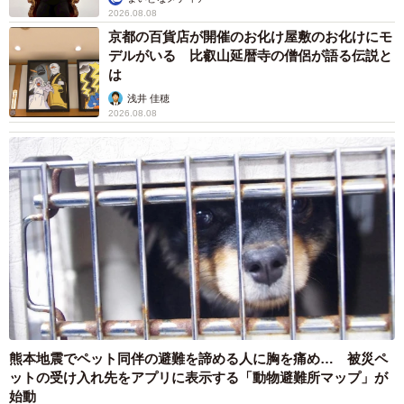
2026.08.08
京都の百貨店が開催のお化け屋敷のお化けにモ
デルがいる 比叡山延暦寺の僧侶が語る伝説と
は
浅井 佳穂
2026.08.08
熊本地震でペット同伴の避難を諦める人に胸を痛め… 被災ペ
ットの受け入れ先をアプリに表示する「動物避難所マップ」が
始動