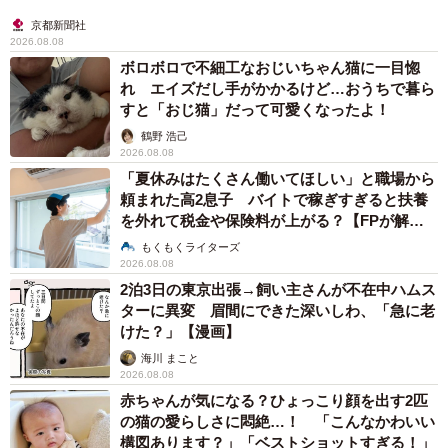
京都新聞社
2026.08.08
ボロボロで不細工なおじいちゃん猫に一目惚
れ エイズだし手がかかるけど…おうちで暮ら
すと「おじ猫」だって可愛くなったよ！
鶴野 浩己
2026.08.08
「夏休みはたくさん働いてほしい」と職場から
頼まれた高2息子 バイトで稼ぎすぎると扶養
を外れて税金や保険料が上がる？【FPが解
説】
もくもくライターズ
2026.08.08
2泊3日の東京出張→飼い主さんが不在中ハムス
ターに異変 眉間にできた深いしわ、「急に老
けた？」【漫画】
海川 まこと
2026.08.08
赤ちゃんが気になる？ひょっこり顔を出す2匹
の猫の愛らしさに悶絶…！ 「こんなかわいい
構図あります？」「ベストショットすぎる！」