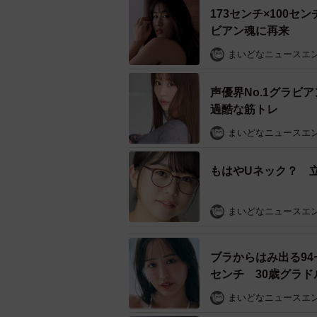
173センチ×100
ビアン魂に再来
まいどなニュースエ
声優界No.1グラ
過酷な筋トレ
まいどなニュースエ
もはやUネック？ 
まいどなニュースエ
ブラからはみ出る94
センチ 30歳グラ
まいどなニュースエ