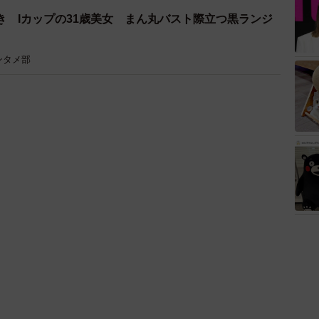
き Iカップの31歳美女 まん丸バスト際立つ黒ランジ
ンタメ部