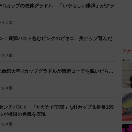
センチGカップの恵体グラドル 「いやらしい爆弾」がグラ
ンタメ部
ビアン！豊満バスト包むピンクのビキニ 美ヒップ育んだ
アク
ンタメ部
立命館大卒Hカップグラドルが清楚コーデを脱いだら…
ンタメ部
センチバスト 「ただただ完璧」なHカップ＆身長169
ドルが極限の色気を表現
ンタメ部