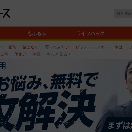
もふもふ
ライフハック
い
家族
気になる
買ってみたい
ビフォーアフター
ネコ
災害
住まい
健康
もっと見る