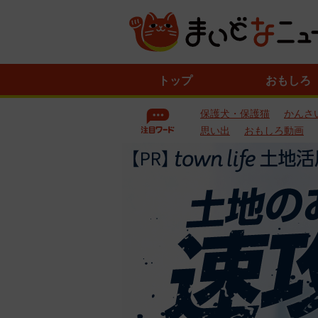
ニ
トップ
おもしろ
ュ
ー
保護犬・保護猫
かんさ
ス
一
思い出
おもしろ動画
覧