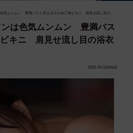
ンは色気ムンムン 豊満バスト支える小さめ三角ビキニ 肩見せ流し目の
ビアンは色気ムンムン 豊満バス
ビキニ 肩見せ流し目の浴衣
2026.04.01(Wed)