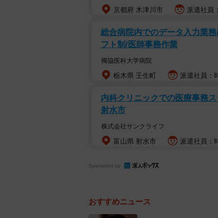
京都府 木津川市
派遣社員：時
総合病院内でのデータ入力業務/
フト制/医師事務作業
獨協医科大学病院
栃木県 壬生町
派遣社員：時
内科クリニックでの医療事務スタ
射水市
株式会社サンクライフ
富山県 射水市
派遣社員：時給
Sponsored by
おすすめニュース