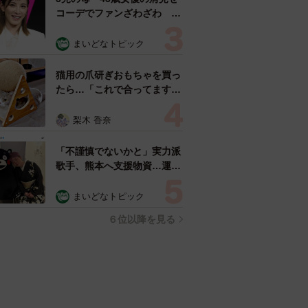
コーデでファンざわざわ
「色っぽすぎて思わず二度
見」「むっかしからずっと可
まいどなトピック
愛い」
猫用の爪研ぎおもちゃを買っ
たら…「これで合ってます
か？」予想外の使い方が大反
響 「100点満点」「かわい
梨木 香奈
いからよし！」
「不謹慎でないかと」実力派
歌手、熊本へ支援物資…運搬
トラックの車体デザインにた
めらい 「痛いほど伝わる」
まいどなトピック
「行動され立派」
６位以降を見る