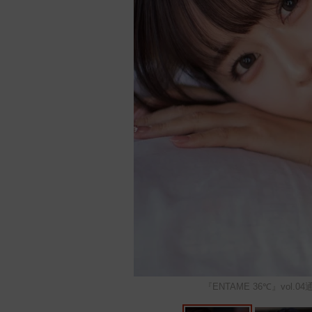
『ENTAME 36℃』vo