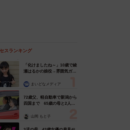
セスランキング
「化けましたね～」10歳で綾
瀬はるかの娘役→雰囲気ガラ
リの18歳に成長 「メイクで
雰囲気が」「宝塚に入れそ
まいどなメディア
う」
72歳父、軽自動車で新潟から
四国まで 65歳の母と2人で
3泊4日の旅 パーキングの休
憩まで分刻み… 「大学生で
山岡 もと子
も組まねえよ！」
3児の母 43歳女優の肩見せ