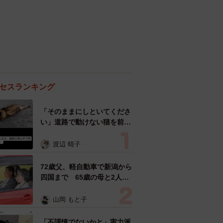
セスランキング
「そのままにしといてくださ
い」道路で動けない猫を前に
返された一言… 懸命に生き
ようとした4日間 「命の重
渡辺 晴子
さはみんな同じ」保護団体代
表の訴え
72歳父、軽自動車で新潟から
四国まで 65歳の母と2人で
3泊4日の旅 パーキングの休
憩まで分刻み… 「大学生で
山岡 もと子
も組まねえよ！」
「不謹慎でないかと」実力派