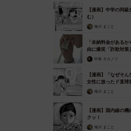
【漫画】中学の同級
む）
海川 まこと
「未納料金があるか
由に爆笑「詐欺対
中将 タカノリ
【漫画】「なぜそん
女性に放ったド直球
海川 まこと
【漫画】国内線の機
クッ！
海川 まこと