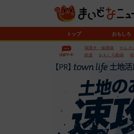
ニ
トップ
おもしろ
ュ
ー
保護犬・保護猫
かんさ
ス
一
鉄道
おもしろ動画
街
覧