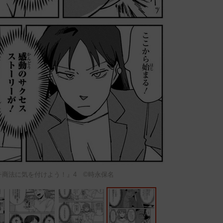
チ商法に気を付けよう！』4 ©時永保名