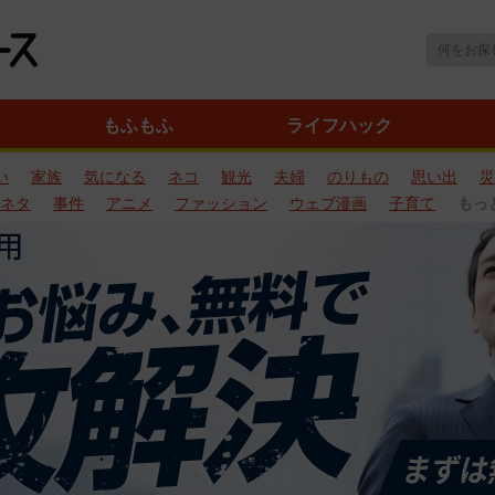
もふもふ
ライフハック
い
家族
気になる
ネコ
観光
夫婦
のりもの
思い出
災
ネタ
事件
アニメ
ファッション
ウェブ漫画
子育て
もっ