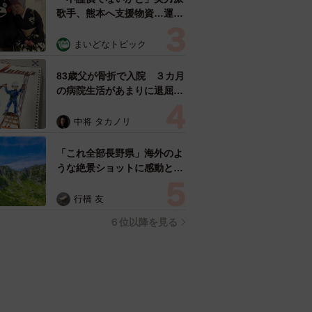
歌手、熊本へ支援物資…運搬
トラックの車体デザインにた
めらい 「痛いほど伝わる」
まいどなトピック
「行動され立派」
83歳父が骨折で入院 ３カ月
の病院生活があまりに退屈で
「画用紙と色鉛筆持ってこ
い！」→スケッチブックを見
中将 タカノリ
た家族が仰天「これ、売れま
すよ…」
「これ全部長野県」海外のよ
うな絶景ショットに感動と反
響「離れてからいいところだ
ったんだって気づいた」
行橋 友
６位以降を見る