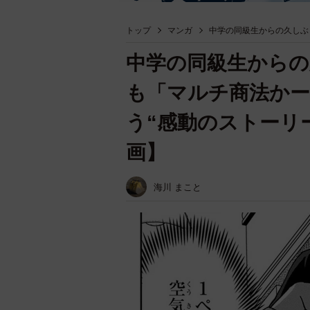
トップ
マンガ
中学の同級生からの久しぶ
中学の同級生からの
も「マルチ商法かー
う“感動のストーリ
画】
海川 まこと