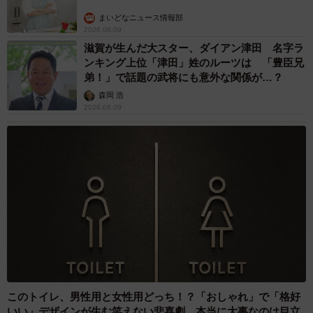
まいどなニュース情報部
2026.08.09
滋賀が生んだ大スター、ダイアン津田 名字ラ
ンキング上位「津田」姓のルーツは 「豊臣兄
弟！」で話題の武将にも意外な関係が…？
森岡 浩
2026.08.09
このトイレ、男性用と女性用どっち！？「おしゃれ」で「格好
いい」デザインが生む笑えない悲喜劇 本当に大事なのは目立