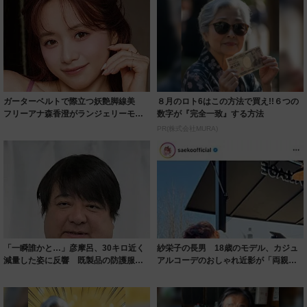
ガーターベルトで際立つ妖艶脚線美
８月のロト6はこの方法で買え!!６つの
フリーアナ森香澄がランジェリーモデ
数字が『完全一致』する方法
ルに ｢PE...
PR(株式会社MURA)
「一瞬誰かと…」彦摩呂、30キロ近く
紗栄子の長男 18歳のモデル、カジュ
減量した姿に反響 既製品の防護服が
アルコーデのおしゃれ近影が「両親の
着られると...
いいとこ取...