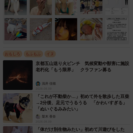
おもしろ
もふもふ
イヌ
京都五山送り火ピンチ 気候変動や獣害に施設
老朽化「もう限界」 クラファン募る
浅井 佳穂
2026.08.09
「これが不動柴か…」初めて外を散歩した豆柴
→2分後、足元でうるうる 「かわいすぎる」
「ぬいぐるみみたい」
梨木 香奈
2026.08.09
「体だけ別生物みたい」初めて川遊びをした