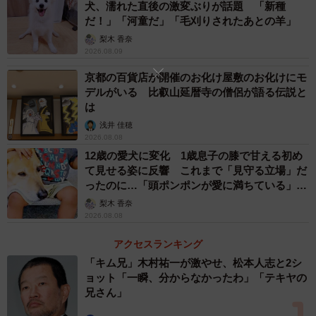
犬、濡れた直後の激変ぶりが話題 「新種
だ！」「河童だ」「毛刈りされたあとの羊」
梨木 香奈
2026.08.09
京都の百貨店が開催のお化け屋敷のお化けにモ
デルがいる 比叡山延暦寺の僧侶が語る伝説と
は
浅井 佳穂
2026.08.08
12歳の愛犬に変化 1歳息子の膝で甘える初め
て見せる姿に反響 これまで「見守る立場」だ
ったのに…「頭ポンポンが愛に満ちている」
「尊…」
梨木 香奈
2026.08.08
アクセスランキング
「キム兄」木村祐一が激やせ、松本人志と2シ
ョット「一瞬、分からなかったわ」「テキヤの
兄さん」