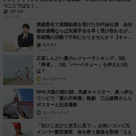
つことではなく…
高野 朋美
2026.08.09
業績悪化で退職勧奨を受けた30代会社員 会社
都合退職ならば失業手当を早く受け取れるが…
再就職の活動で不利になりませんか？【キャリ
アカウンセラーが解説】
長澤 芳子
2026.08.09
正直しんどい夏のレジャーランキング、3位
「帰省」、2位「バーベキュー」を抑えた1位
は？
まいどなデータ
2026.08.09
NHK大阪の朝の顔…気象キャスター、真っ赤な
ワンピで「愛の不時着」観劇 三山凌輝さんら
ポスターと記念撮影
まいどなトピック
2026.08.09
「右ひじ左ひじ交互に見て♪」お笑いコンビ元
メンバー髪型激変 命を救う資格を取得「ええ