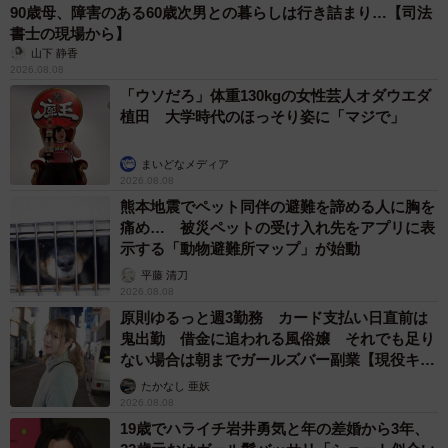
90歳母、障害のある60歳次男との暮らしは行き詰まり…【司法
書士の現場から】
山下 静香
2026.08.08
「ウソだろ」体重130kgの女性芸人オダウエダ
植田 大学時代のほっそり姿に「マジで」
まいどなメディア
2026.08.08
熊本地震でペット同伴の避難を諦める人に胸を
痛め… 被災ペットの受け入れ先をアプリに表
示する「動物避難所マップ」が始動
平藤 清刀
2026.08.08
原則ゆるっと週3勤務 カード支払い日直前は
鬼出勤 借金に追われる風俗嬢 それでも足り
ない場合は朝までガールズバー副業【現役キャ
ストに取材】
たかなし 亜妖
2026.08.08
19歳でハライチ岩井勇気と年の差婚から3年、