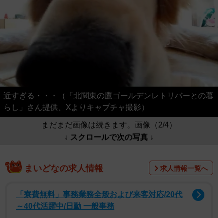
近すぎる・・・（「北関東の鷹ゴールデンレトリバーとの暮
らし」さん提供、Xよりキャプチャ撮影）
まだまだ画像は続きます。画像（2/4）
↓ スクロールで次の写真 ↓
まいどなの求人情報
求人情報一覧へ
「寮費無料」事務業務全般および来客対応/20代
～40代活躍中/日勤 一般事務