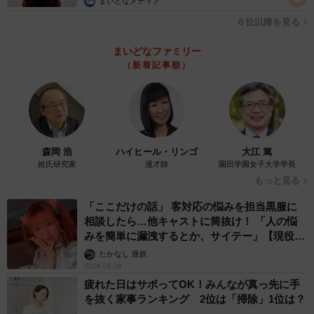
まいどなメディア
６位以降を見る
まいどなファミリー
（新着記事順）
森岡 浩
ハイヒール・リンゴ
大江 篤
姓氏研究家
漫才師
園田学園女子大学学長
もっと見る
「ここだけの話」 客対応の悩みを担当黒服に
相談したら…他キャストに筒抜け！ 「人の悩
みを簡単に漏洩するとか、サイテー」【現役キ
ャストに取材】
たかなし 亜妖
2026.08.09
疲れた日はサボってOK！みんなが真っ先に手
を抜く家事ランキング 2位は「掃除」1位は？