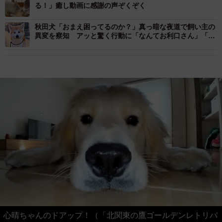
る！」癒し動画に感謝の声ぞくぞく
秋田犬「おまえ困ってるのか？」真っ暗な夜道で飼い主の
異変を察知 アッと驚く行動に「なんてお利口さん」「イ
ケワンがすぎる！」
心晴ちゃんのドアップ！（「北関東の鷹ゴールデンレトリバ