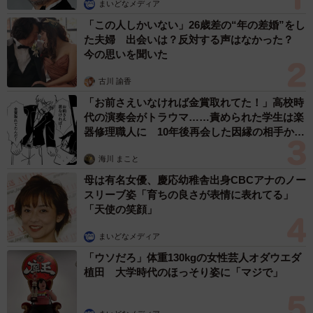
まいどなメディア
「この人しかいない」26歳差の“年の差婚”をし
た夫婦 出会いは？反対する声はなかった？
今の思いを聞いた
古川 諭香
「お前さえいなければ金賞取れてた！」高校時
代の演奏会がトラウマ……責められた学生は楽
器修理職人に 10年後再会した因縁の相手から
思わぬ申し出【漫画】
海川 まこと
母は有名女優、慶応幼稚舎出身CBCアナのノー
スリーブ姿「育ちの良さが表情に表れてる」
「天使の笑顔」
まいどなメディア
「ウソだろ」体重130kgの女性芸人オダウエダ
植田 大学時代のほっそり姿に「マジで」