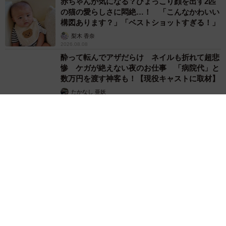
赤ちゃんが気になる？ひょっこり顔を出す2匹
の猫の愛らしさに悶絶…！ 「こんなかわいい
構図あります？」「ベストショットすぎる！」
梨木 香奈
2026.08.08
酔って転んでアザだらけ ネイルも折れて超悲
惨 ケガが絶えない夜のお仕事 「病院代」と
数万円を渡す神客も！【現役キャストに取材】
たかなし 亜妖
2026.08.07