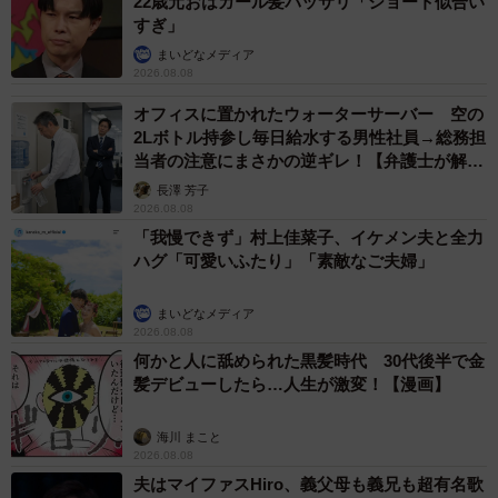
22歳元おはガール髪バッサリ「ショート似合い
すぎ」
まいどなメディア
2026.08.08
オフィスに置かれたウォーターサーバー 空の
2Lボトル持参し毎日給水する男性社員→総務担
当者の注意にまさかの逆ギレ！【弁護士が解
説】
長澤 芳子
2026.08.08
「我慢できず」村上佳菜子、イケメン夫と全力
ハグ「可愛いふたり」「素敵なご夫婦」
まいどなメディア
2026.08.08
何かと人に舐められた黒髪時代 30代後半で金
髪デビューしたら…人生が激変！【漫画】
海川 まこと
2026.08.08
夫はマイファスHiro、義父母も義兄も超有名歌