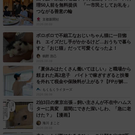
理50人前を無料提供 「一市民としてお礼を」
つながる善意の輪
京都新聞社
2026.08.08
ボロボロで不細工なおじいちゃん猫に一目惚
れ エイズだし手がかかるけど…おうちで暮ら
すと「おじ猫」だって可愛くなったよ！
鶴野 浩己
2026.08.08
「夏休みはたくさん働いてほしい」と職場から
頼まれた高2息子 バイトで稼ぎすぎると扶養
を外れて税金や保険料が上がる？【FPが解
説】
もくもくライターズ
2026.08.08
2泊3日の東京出張→飼い主さんが不在中ハムス
ターに異変 眉間にできた深いしわ、「急に老
けた？」【漫画】
海川 まこと
2026.08.08