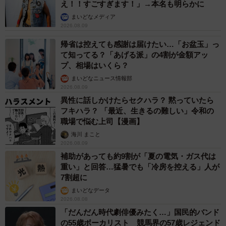
え！！すごすぎます！」→本名も明らかに
まいどなメディア
2026.08.09
帰省は控えても感謝は届けたい…「お盆玉」っ
て知ってる？「あげる派」の4割が金額アッ
プ、相場はいくら？
まいどなニュース情報部
2026.08.09
異性に話しかけたらセクハラ？ 黙っていたら
フキハラ？ 「最近、生きるの難しい」令和の
職場で悩む上司【漫画】
海川 まこと
2026.08.09
補助があっても約9割が「夏の電気・ガス代は
重い」と回答…猛暑でも「冷房を控える」人が
7割超に
まいどなデータ
2026.08.08
「だんだん時代劇俳優みたく…」国民的バンド
の55歳ボーカリスト 競馬界の57歳レジェンド