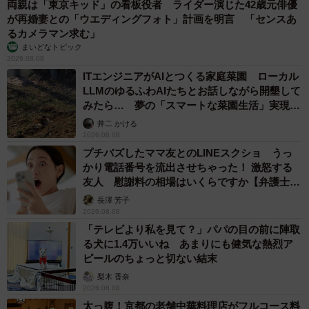
両親は「東京キッド」の看板役者 ライダー演じた42歳元俳優
が再婚妻との「ウエディングフォト」計画を明言 「センスあ
るカメラマン求む」
まいどなトピック
2026.08.08
ITエンジニアがAIとつくる家庭菜園 ローカル
LLMのゆるふわAIたちとお話しながら開墾して
みたら… 夢の「スマートな菜園生活」実現な
るか
井二 かける
2026.08.08
プチバズしたママ友とのLINEスクショ うっ
かり電話番号を流出させちゃった！ 激怒する
友人 慰謝料の相場はいくらですか【弁護士が
解説】
長澤 芳子
2026.08.08
「テレビより私を見て？」パパの目の前に陣取
る犬に1.4万いいね あまりにも健気な熱烈ア
ピールのちょっと切ない結末
梨木 香奈
2026.08.08
太っ腹！京都の老舗中華料理店がフルコース料