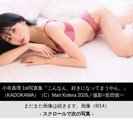
小寺真理 1st写真集『こんなん、好きになってまうやん。』
（KADOKAWA）（C）Mari Kotera 2026／撮影=安田慎一
まだまだ画像は続きます。画像（8/14）
↓ スクロールで次の写真 ↓