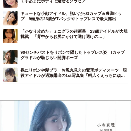
く手あまたボディで魅せるグラビア
キュートな小顔アイドル、脱いだらGカップ＆豊満ヒッ
プ 9頭身の23歳がTバックやトップレスで最大露出
「かなり攻めた」ミニグラの超新星 23歳アイドルが大胆
挑戦 「背中からお尻にかけて透け透けの…」
90センチバストをリボンで隠したトップレス姿 Iカップ
グラドルが恥じらい開脚ポーズ
裸にリボンや髪ブラ お尻丸見えの変形ボディスーツ 現
役アイドルが過激露出の1st写真集「幅広くえっちに頑張
ったので…」