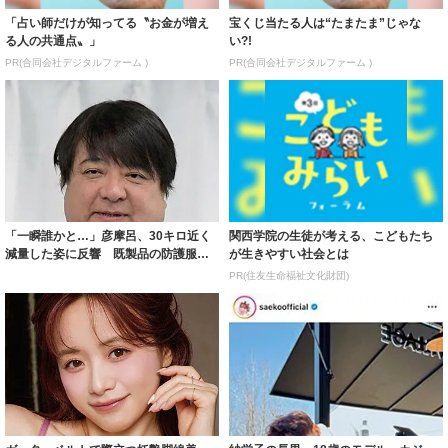
「占い師だけが知ってる〝お金が増え
宝くじ当たる人は“たまたま”じゃな
る人の共通点〟」
い?!
PR(合同会社デジタルファーム )
PR(合同会社デジタルファーム )
「一瞬誰かと…」彦摩呂、30キロ近く
関西学院の生徒が考える、こどもたち
減量した姿に反響 既製品の防護服が
が生きやすい社会とは
着られると...
PR(住友生命福祉文化財団)