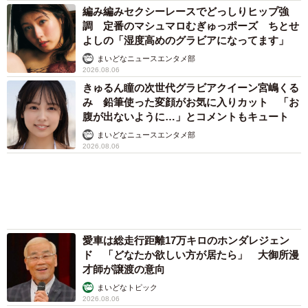
アクセスランキング
「不謹慎でないかと」実力派歌手、熊本へ支援
物資…運搬トラックの車体デザインにためら
い 「痛いほど伝わる」「行動され立派」
まいどなトピック
「そのままにしといてください」道路で動けな
い猫を前に返された一言… 懸命に生きようと
した4日間 「命の重さはみんな同じ」保護団
体代表の訴え