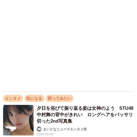
よしの「湿度高めのグラビアになってます」
まいどなニュースエンタメ部
2026.08.06
きゅるん瞳の次世代グラビアクイーン宮嶋くる
み 鉛筆使った変顔がお気に入りカット 「お
腹が出ないように…」とコメントもキュート
まいどなニュースエンタメ部
2026.08.06
愛車は総走行距離17万キロのホンダレジェン
ド 「どなたか欲しい方が居たら」 大御所漫
才師が譲渡の意向
まいどなトピック
2026.08.06
大河出演の39歳俳優 真夏の海で赤銅色の肉体
美を連投 「バッキバキだな」「ばり渋いで
す」
まいどなトピック
2026.08.06