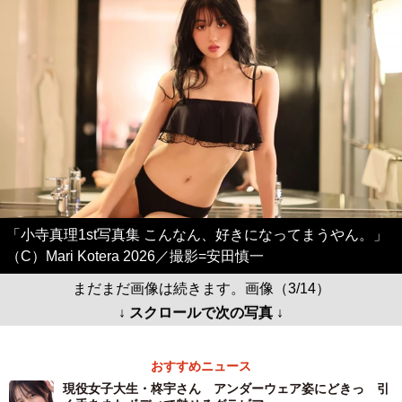
「小寺真理1st写真集 こんなん、好きになってまうやん。」
（C）Mari Kotera 2026／撮影=安田慎一
まだまだ画像は続きます。画像（3/14）
↓ スクロールで次の写真 ↓
おすすめニュース
現役女子大生・柊宇さん アンダーウェア姿にどきっ 引