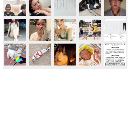
エンタメ
気になる
買ってみたい
夕日を浴びて振り返る姿は女神のよう STU48
中村舞の背中がきれい ロングヘアをバッサリ
切った2nd写真集
まいどなニュースエンタメ部
2026.08.06
編み編みセクシーレースでどっしりヒップ強
調 定番のマシュマロむぎゅっポーズ ちとせ