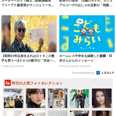
ガーターベルトで際立つ妖艶脚線美
紗栄子の長男 18歳のモデル、カジュ
フリーアナ森香澄がランジェリーモデ
アルコーデのおしゃれ近影が「両親の
ルに ｢PE...
いいとこ取...
【昭和43年以前生まれはロト６この数
ホームレス中学生を経験した麒麟・田
字を買うべき】6つの数字が「完全一
村さんからのメッセージ
致」する方...
PR(株式会社MURA)
PR(住友生命福祉文化財団)
Recommended by
昨日の人気フォトセレクション