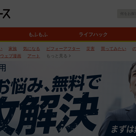
もふもふ
ライフハック
い
家族
気になる
ビフォーアフター
災害
買ってみたい
ウェブ漫画
アート
もっと見る