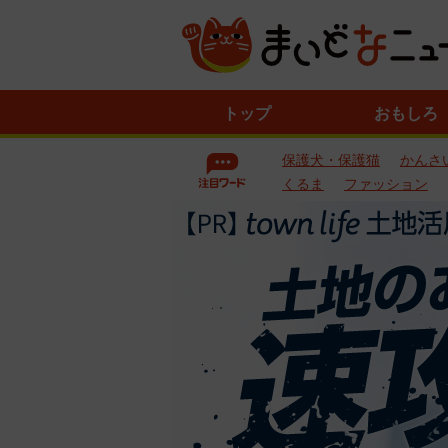
ニ
トップ
おもしろ
ュ
ー
保護犬・保護猫
かんさ
ス
一
くるま
ファッション
覧