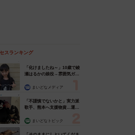
セスランキング
「化けましたね～」10歳で綾
瀬はるかの娘役→雰囲気ガラ
リの18歳に成長 「メイクで
雰囲気が」「宝塚に入れそ
まいどなメディア
う」
「不謹慎でないかと」実力派
歌手、熊本へ支援物資…運搬
トラックの車体デザインにた
めらい 「痛いほど伝わる」
まいどなトピック
「行動され立派」
「そのままにしといてくださ