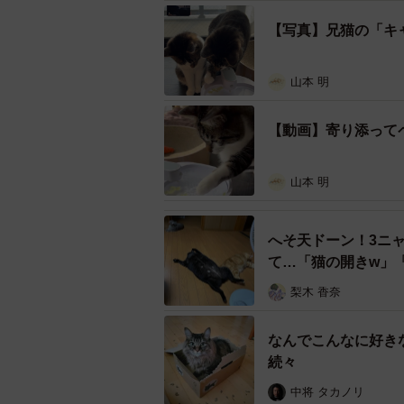
【写真】兄猫の「キ
山本 明
【動画】寄り添って
山本 明
へそ天ドーン！3ニ
て…「猫の開きw」
梨木 香奈
なんでこんなに好き
続々
中将 タカノリ