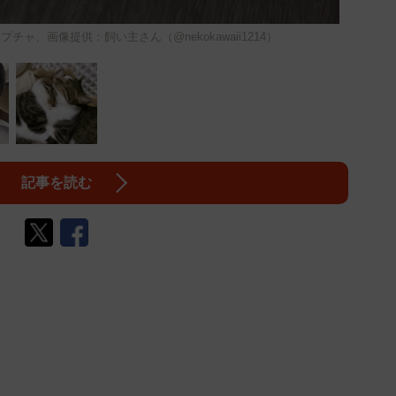
ャ、画像提供：飼い主さん（@nekokawaii1214）
記事を読む