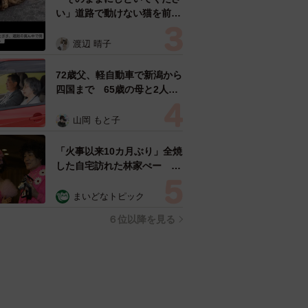
い」道路で動けない猫を前に
返された一言… 懸命に生き
ようとした4日間 「命の重
渡辺 晴子
さはみんな同じ」保護団体代
表の訴え
72歳父、軽自動車で新潟から
四国まで 65歳の母と2人で
3泊4日の旅 パーキングの休
憩まで分刻み… 「大学生で
山岡 もと子
も組まねえよ！」
「火事以来10カ月ぶり」全焼
した自宅訪れた林家ぺー 内
装も壁も取り払われスケルト
ン状態の部屋に呆然
まいどなトピック
６位以降を見る