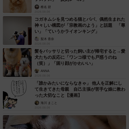
椎名 碧
2026.08.06
コガネムシを見つめる猫とパパ、偶然生まれた
神々しい構図が「宗教画のよう」と話題 「尊
い」「ていうかライオンキング」
梨木 香奈
2026.08.06
髪をバッサリと切った飼い主が帰宅すると→愛
犬たちの反応に「ワンコ様でも戸惑うのね
（笑）」「困り顔がかわいい」
ANNA
2026.08.06
「誰かみたいにならなきゃ」 他人を正解にし
て生きてきた母親 自己主張が苦手な娘に教わ
った大切なこと【漫画】
海川 まこと
2026.08.06