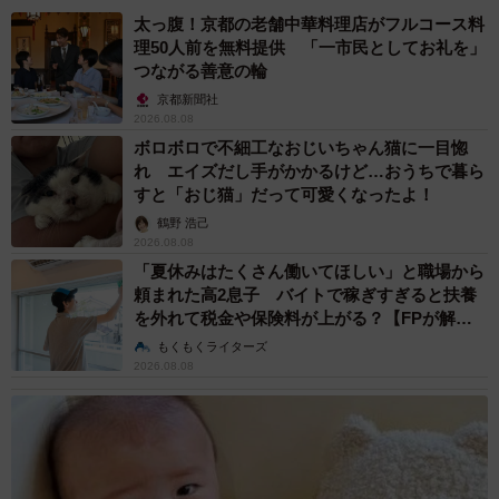
太っ腹！京都の老舗中華料理店がフルコース料
理50人前を無料提供 「一市民としてお礼を」
つながる善意の輪
京都新聞社
2026.08.08
ボロボロで不細工なおじいちゃん猫に一目惚
れ エイズだし手がかかるけど…おうちで暮ら
すと「おじ猫」だって可愛くなったよ！
鶴野 浩己
2026.08.08
「夏休みはたくさん働いてほしい」と職場から
頼まれた高2息子 バイトで稼ぎすぎると扶養
を外れて税金や保険料が上がる？【FPが解
説】
もくもくライターズ
2026.08.08