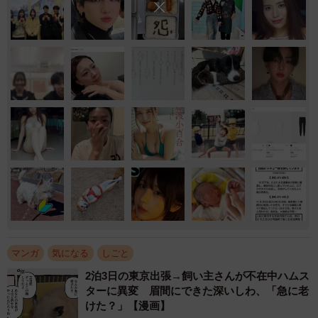
マンガ
気になる
しごと
2泊3日の東京出張→飼い主さんが不在中ハムス
ターに異変 眉間にできた深いしわ、「急に老
けた？」【漫画】