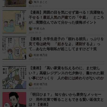
海川 まこと
2026.08.08
【漫画】周囲の目を気にせず遊べる！洗濯物も
干せる！最近人気の戸建ての「中庭」 ところ
が…実際住んでみて分かった後悔ポイント
中瀬 えみ
2026.08.07
【漫画】大学生息子の「頼れる彼氏」っぷりを
見て母は絶句 「起きなよ、遅刻するよ」っ
て…あなた毎朝私が起こしてますけど？笑
松波 穂乃圭
2026.08.07
【漫画】「高い家賃を払えるのに、まだ欲し
い？」高級レジデンスの七夕飾り、書かれた願
い事にびっくり 人の欲には終わりがないのか
松波 穂乃圭
2026.08.06
「明日ひま？」 知り合いから唐突なメッセー
ジ 用件次第で断ることもできる賢い返信文と
は？【漫画】