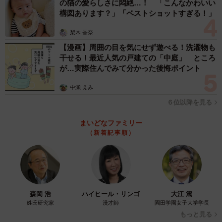
の猫の愛らしさに悶絶…！ 「こんなかわいい
構図あります？」「ベストショットすぎる！」
梨木 香奈
【漫画】周囲の目を気にせず遊べる！洗濯物も
干せる！最近人気の戸建ての「中庭」 ところ
が…実際住んでみて分かった後悔ポイント
中瀬 えみ
６位以降を見る
まいどなファミリー
（新着記事順）
森岡 浩
ハイヒール・リンゴ
大江 篤
姓氏研究家
漫才師
園田学園女子大学学長
もっと見る