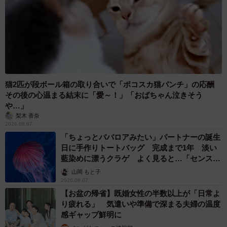
猫2匹が段ボール箱の取り合いで「ポコスカ猫パンチ」の応酬
その後の心温まる結末に「愛～！」「おばちゃん泣きそう
や…」
梨木 香奈
2026.08.07
「ちょっとババロアみたい」パートナーの誕生
日に手作りトートバッグ 完成まで1年 淡い
藍染めに漂うクラゲ よく見ると…「センスす
ごい」
山岡 もと子
2026.08.07
【お盆の帰省】既婚女性の半数以上が「日常よ
り疲れる」 気遣いや準備で深まる夫婦の温度
感ギャップ鮮明に