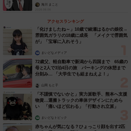
海川 まこと
2026.08.06
アクセスランキング
「化けましたね～」10歳で綾瀬はるかの娘役→
雰囲気ガラリの18歳に成長 「メイクで雰囲気
が」「宝塚に入れそう」
まいどなメディア
72歳父、軽自動車で新潟から四国まで 65歳の
母と2人で3泊4日の旅 パーキングの休憩まで
分刻み… 「大学生でも組まねえよ！」
山岡 もと子
「不謹慎でないかと」実力派歌手、熊本へ支援
物資…運搬トラックの車体デザインにためら
い 「痛いほど伝わる」「行動され立派」
まいどなトピック
赤ちゃんが気になる？ひょっこり顔を出す2匹