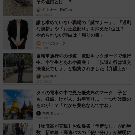
その理由とは…？
竹中 友一（RinToris）
2026.08.06
誰も求めていない職場の「謎マナー」、「過剰
な挨拶」や「お土産配り」を抑えた1位は？
やめられない理由は「周りの目」
まいどなデータ
2026.08.06
自転車通行可の歩道 電動キックボードで走行
中、小学生とあわや衝突！ 「歩道走行は道交
法違反でしょ」と指摘されました【弁護士が解
説】
長澤 芳子
2026.08.06
タイの電車の中で見た優先席のマーク 子ど
も、妊娠、けが人、お年寄り… 一つだけ謎の
ものが！？「だから黄色なんですね」
中将 タカノリ
2026.08.06
【物価高が直撃】お盆帰省「予定なし」が約半
数 新幹線・高速バスの「使い分け」が鮮明に