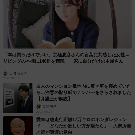
「本は買うだけでいい」京極夏彦さんの言葉に共感した女性→
リビングの本棚に140冊を積読 「家に自分だけの本屋さん」
山岡 もと子
2026.08.07
友人のマンション敷地内に度々車を停めていた
ら…注意の貼り紙でナンバーをさらされました
【弁護士が解説】
長澤 芳子
2026.08.07
愛車は総走行距離17万キロのホンダレジェン
ド 「どなたか欲しい方が居たら」 大御所漫
才師が譲渡の意向