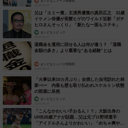
まいどなニュース情報部
2026.08.07
父は「エミー賞」主演男優賞の真田広之 31歳
イケメン俳優が長髪ヒゲのワイルド近影「ガチ
ヒロさんそっくり」「新たな一面もステキ」
まいどなトピック
2026.08.07
退職金を運用に回せる人は何が違う？ 「退職
金額の多さ」より重要な“ある経験”とは
まいどなニュース情報部
2026.08.07
「火事以来10カ月ぶり」全焼した自宅訪れた林
家ぺー 内装も壁も取り払われスケルトン状態
の部屋に呆然
まいどなトピック
2026.08.07
「こんなかわいい子おるん！？」大阪出身の
UHB26歳アナが話題…父は元プロ野球選手
「アイドルさんよりかわいい」「めちゃ爽や