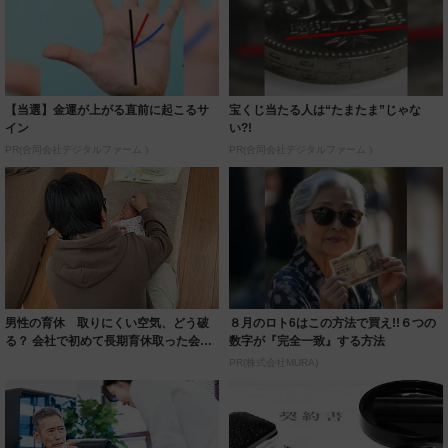
【当選】金運が上がる直前に起こるサ
宝くじ当たる人は“たまたま”じゃな
イン
い?!
PR(合同会社デジタルファーム )
PR(合同会社デジタルファーム )
男性の育休 取りにくい空気、どう破
８月のロト6はこの方法で買え!!６つの
る？ 会社で初めて長期育休取った会社
数字が『完全一致』する方法
員が語る
PR(株式会社MURA)