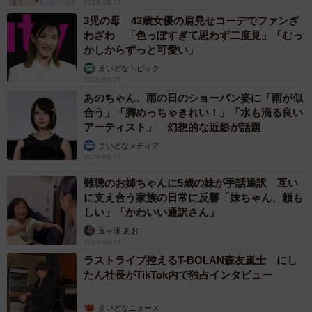
2026.08.07
3児の母 43歳女優の肩見せコーデでファンざ
わざわ 「色っぽすぎて思わず二度見」「むっ
かしからずっと可愛い」
まいどなトピック
2026.08.07
あのちゃん、雨の日のショーパン姿に「雨が似
合う」「脚めっちゃきれい！」「水も滴る良い
アーティスト」 幻想的な近影が話題
まいどなメディア
2026.08.07
難聴のお姉ちゃんに5歳の妹が手話通訳 互い
に支え合う家族の日常に反響「妹ちゃん、頼も
しい」「かわいい通訳さん」
五ヶ瀬 あお
2026.08.07
ラストライブ控えるT-BOLAN森友嵐士 にし
たん社長がTikTok内で独占インタビュー
まいどなニュース