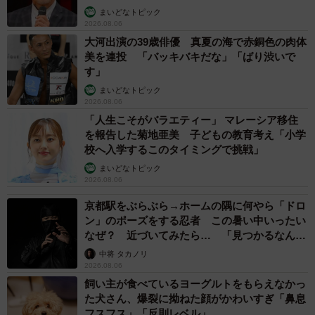
まいどなトピック
2026.08.06
大河出演の39歳俳優 真夏の海で赤銅色の肉体
美を連投 「バッキバキだな」「ばり渋いで
す」
まいどなトピック
2026.08.06
「人生こそがバラエティー」 マレーシア移住
を報告した菊地亜美 子どもの教育考え「小学
校へ入学するこのタイミングで挑戦」
まいどなトピック
2026.08.06
京都駅をぶらぶら→ホームの隅に何やら「ドロ
ン」のポーズをする忍者 この暑い中いったい
なぜ？ 近づいてみたら… 「見つかるなんて
未熟」
中将 タカノリ
2026.08.06
飼い主が食べているヨーグルトをもらえなかっ
た犬さん、爆裂に拗ねた顔がかわいすぎ「鼻息
フスフス」「反則レベル」