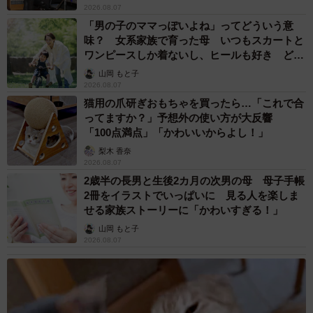
2026.08.07
「男の子のママっぽいよね」ってどういう意
味？ 女系家族で育った母 いつもスカートと
ワンピースしか着ないし、ヒールも好き どの
へんが…
山岡 もと子
2026.08.07
猫用の爪研ぎおもちゃを買ったら…「これで合
ってますか？」予想外の使い方が大反響
「100点満点」「かわいいからよし！」
梨木 香奈
2026.08.07
2歳半の長男と生後2カ月の次男の母 母子手帳
2冊をイラストでいっぱいに 見る人を楽しま
せる家族ストーリーに「かわいすぎる！」
山岡 もと子
2026.08.07