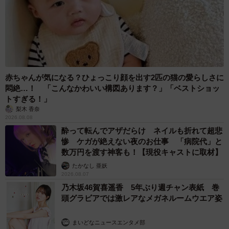
赤ちゃんが気になる？ひょっこり顔を出す2匹の猫の愛らしさに
悶絶…！ 「こんなかわいい構図あります？」「ベストショッ
トすぎる！」
梨木 香奈
2026.08.08
酔って転んでアザだらけ ネイルも折れて超悲
惨 ケガが絶えない夜のお仕事 「病院代」と
数万円を渡す神客も！【現役キャストに取材】
たかなし 亜妖
2026.08.07
乃木坂46賀喜遥香 5年ぶり週チャン表紙 巻
頭グラビアでは激レアなメガネルームウエア姿
まいどなニュースエンタメ部