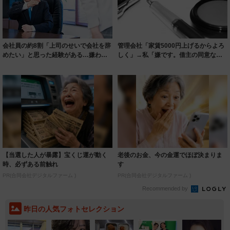
会社員の約8割「上司のせいで会社を辞
管理会社「家賃5000円上げるからよろ
めたい」と思った経験がある…嫌われ
しく」→私「嫌です。借主の同意なく
る上司の特...
上げられ...
【当選した人が暴露】宝くじ運が動く
老後のお金、今の金運でほぼ決まりま
時、必ずある前触れ
す
PR(合同会社デジタルファーム )
PR(合同会社デジタルファーム )
Recommended by
昨日の人気フォトセレクション