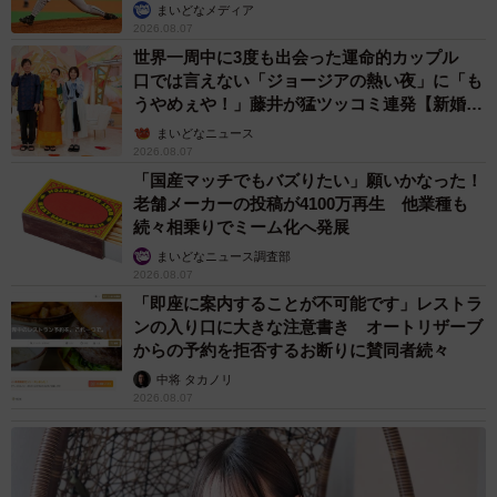
か」
まいどなメディア
2026.08.07
世界一周中に3度も出会った運命的カップル
口では言えない「ジョージアの熱い夜」に「も
うやめぇや！」藤井が猛ツッコミ連発【新婚さ
ん】
まいどなニュース
2026.08.07
「国産マッチでもバズりたい」願いかなった！
老舗メーカーの投稿が4100万再生 他業種も
続々相乗りでミーム化へ発展
まいどなニュース調査部
2026.08.07
「即座に案内することが不可能です」レストラ
ンの入り口に大きな注意書き オートリザーブ
からの予約を拒否するお断りに賛同者続々
中将 タカノリ
2026.08.07