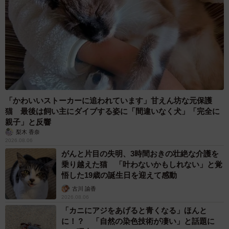
「かわいいストーカーに追われています」甘えん坊な元保護
猫 最後は飼い主にダイブする姿に「間違いなく犬」「完全に
親子」と反響
梨木 香奈
2026.08.06
がんと片目の失明、3時間おきの壮絶な介護を
乗り越えた猫 「叶わないかもしれない」と覚
悟した19歳の誕生日を迎えて感動
古川 諭香
2026.08.06
「カニにアジをあげると青くなる」ほんと
に！？ 「自然の染色技術が凄い」と話題に