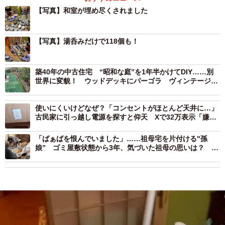
【写真】和室が埋め尽くされました
【写真】湯呑みだけで118個も！
築40年の中古住宅 “昭和な庭”を1年半かけてDIY……別
世界に変貌！ ウッドデッキにパーゴラ ヴィンテージ感
あふれる空間に「素敵すぎる」の声
使いにくいけどなぜ？「コンセントがほとんど天井に…」
古民家に引っ越し電源を探すと仰天 Xで32万表示「嫌が
らせ？」「ホコリは溜まらなそう」
「ばぁばを恨んでいました」……祖母宅を片付ける"孫
娘” ゴミ屋敷状態から3年、気づいた祖母の思いは？
「偉いっ」「めちゃくちゃタメになりそう」