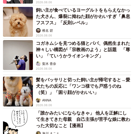
2026.08.06
飼い主が食べているヨーグルトをもらえなかっ
た犬さん、爆裂に拗ねた顔がかわいすぎ「鼻息
フスフス」「反則レベル」
椎名 碧
2026.08.06
コガネムシを見つめる猫とパパ、偶然生まれた
神々しい構図が「宗教画のよう」と話題 「尊
い」「ていうかライオンキング」
梨木 香奈
2026.08.06
髪をバッサリと切った飼い主が帰宅すると→愛
犬たちの反応に「ワンコ様でも戸惑うのね
（笑）」「困り顔がかわいい」
ANNA
2026.08.06
「誰かみたいにならなきゃ」 他人を正解にし
て生きてきた母親 自己主張が苦手な娘に教わ
った大切なこと【漫画】
海川 まこと