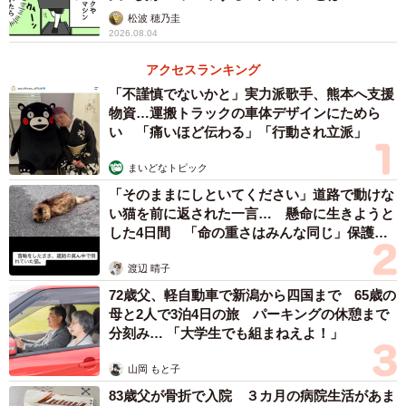
松波 穂乃圭
2026.08.04
アクセスランキング
「不謹慎でないかと」実力派歌手、熊本へ支援
物資…運搬トラックの車体デザインにためら
い 「痛いほど伝わる」「行動され立派」
まいどなトピック
「そのままにしといてください」道路で動けな
い猫を前に返された一言… 懸命に生きようと
した4日間 「命の重さはみんな同じ」保護団
体代表の訴え
渡辺 晴子
72歳父、軽自動車で新潟から四国まで 65歳の
母と2人で3泊4日の旅 パーキングの休憩まで
分刻み… 「大学生でも組まねえよ！」
山岡 もと子
83歳父が骨折で入院 ３カ月の病院生活があま