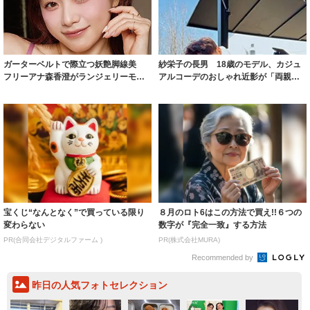
ガーターベルトで際立つ妖艶脚線美
紗栄子の長男 18歳のモデル、カジュ
フリーアナ森香澄がランジェリーモデ
アルコーデのおしゃれ近影が「両親の
ルに ｢PE...
いいとこ取...
宝くじ“なんとなく”で買っている限り
８月のロト6はこの方法で買え!!６つの
変わらない
数字が『完全一致』する方法
PR(合同会社デジタルファーム )
PR(株式会社MURA)
Recommended by
昨日の人気フォトセレクション