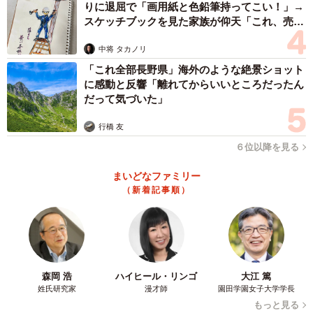
りに退屈で「画用紙と色鉛筆持ってこい！」→
スケッチブックを見た家族が仰天「これ、売れ
ますよ…」
中将 タカノリ
「これ全部長野県」海外のような絶景ショット
に感動と反響「離れてからいいところだったん
だって気づいた」
行橋 友
６位以降を見る
まいどなファミリー
（新着記事順）
森岡 浩
ハイヒール・リンゴ
大江 篤
姓氏研究家
漫才師
園田学園女子大学学長
もっと見る