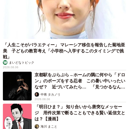
「人生こそがバラエティー」 マレーシア移住を報告した菊地亜
美 子どもの教育考え「小学校へ入学するこのタイミングで挑
戦」
まいどなトピック
2026.08.06
京都駅をぶらぶら→ホームの隅に何やら「ドロ
ン」のポーズをする忍者 この暑い中いったい
なぜ？ 近づいてみたら… 「見つかるなんて
未熟」
中将 タカノリ
2026.08.06
「明日ひま？」 知り合いから唐突なメッセー
ジ 用件次第で断ることもできる賢い返信文と
は？【漫画】
海川 まこと