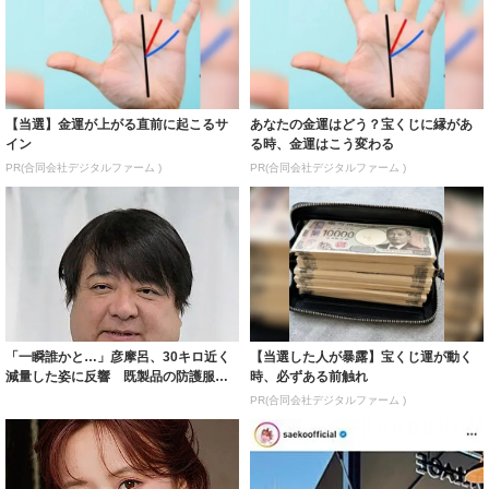
【当選】金運が上がる直前に起こるサ
あなたの金運はどう？宝くじに縁があ
イン
る時、金運はこう変わる
PR(合同会社デジタルファーム )
PR(合同会社デジタルファーム )
「一瞬誰かと…」彦摩呂、30キロ近く
【当選した人が暴露】宝くじ運が動く
減量した姿に反響 既製品の防護服が
時、必ずある前触れ
着られると...
PR(合同会社デジタルファーム )