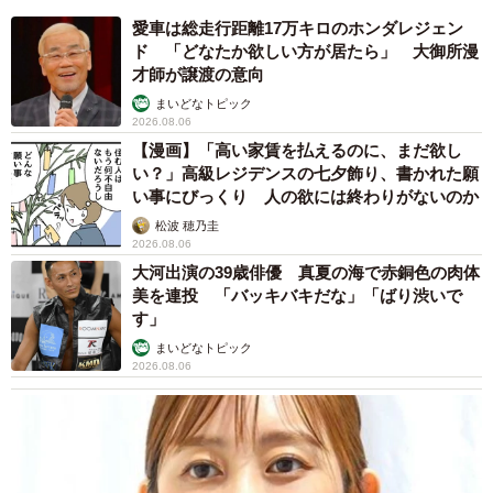
愛車は総走行距離17万キロのホンダレジェン
ド 「どなたか欲しい方が居たら」 大御所漫
才師が譲渡の意向
まいどなトピック
2026.08.06
【漫画】「高い家賃を払えるのに、まだ欲し
い？」高級レジデンスの七夕飾り、書かれた願
い事にびっくり 人の欲には終わりがないのか
松波 穂乃圭
2026.08.06
大河出演の39歳俳優 真夏の海で赤銅色の肉体
美を連投 「バッキバキだな」「ばり渋いで
す」
まいどなトピック
2026.08.06