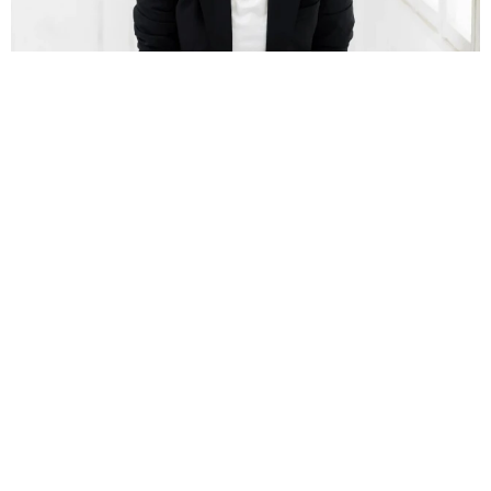
誰も求めていない職場の「謎マナー」、「過剰な挨拶」や「お
土産配り」を抑えた1位は？ やめられない理由は「周りの目」
まいどなデータ
2026.08.06
自転車通行可の歩道 電動キックボードで走行
中、小学生とあわや衝突！ 「歩道走行は道交
法違反でしょ」と指摘されました【弁護士が解
説】
長澤 芳子
2026.08.06
タイの電車の中で見た優先席のマーク 子ど
も、妊娠、けが人、お年寄り… 一つだけ謎の
ものが！？「だから黄色なんですね」