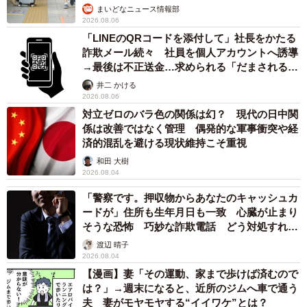
まいどなニュース情報部
2026.08.06
「LINEのQRコードを添付して」社長をかたる
詐欺メール続々 社員を個人アカウントへ誘導
→最後は不正送金…求められる「だまされる前
提」の対策
井二 かける
2026.08.06
対立ゼロのバラ色の関係は幻？ 現代の日中関
係は改善ではなく管理 偶発的な軍事衝突や経
済的混乱を避ける現状維持こそ重視
和田 大樹
2026.08.04
「警察です。押収物からあなたのキャッシュカ
ードが」住所も生年月日も一致 心臓が止まり
そうな恐怖 巧妙な詐欺電話 どう対処すれ
ば…
渡辺 晴子
2026.08.04
【漫画】妻「その運動、家まで歩けば済むので
は？」→週末になると、近所のジムへ車で通う
夫 妻がモヤモヤする“イイワケ”とは？