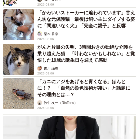
2026.08.06
「かわいいストーカーに追われています」甘え
ん坊な元保護猫 最後は飼い主にダイブする姿
に「間違いなく犬」「完全に親子」と反響
梨木 香奈
2026.08.06
がんと片目の失明、3時間おきの壮絶な介護を
乗り越えた猫 「叶わないかもしれない」と覚
悟した19歳の誕生日を迎えて感動
古川 諭香
2026.08.06
「カニにアジをあげると青くなる」ほんと
に！？ 「自然の染色技術が凄い」と話題に
その理由とは…？
竹中 友一（RinToris）
2026.08.06