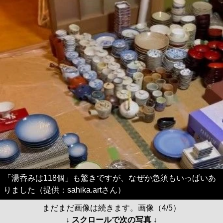
「湯呑みは118個」も驚きですが、なぜか急須もいっぱいあ
りました（提供：sahika.artさん）
まだまだ画像は続きます。画像（4/5）
↓ スクロールで次の写真 ↓