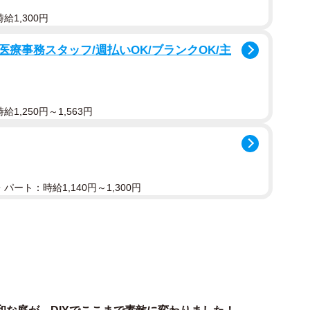
給1,300円
療事務スタッフ/週払いOK/ブランクOK/主
1,250円～1,563円
2/11
画のセットのよう／akaneさん（@DIY-akane24）提供
パート：時給1,140円～1,300円
が好きだったというakaneさんは、庭づくりにおいて
。海外の庭や住宅の画像なども参考にしながら、頭の中
ルミフェンスの撤去から木製フェンスへの交換作業だっ