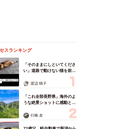
セスランキング
「そのままにしといてくださ
い」道路で動けない猫を前に
返された一言… 懸命に生き
ようとした4日間 「命の重
渡辺 晴子
さはみんな同じ」保護団体代
表の訴え
「これ全部長野県」海外のよ
うな絶景ショットに感動と反
響「離れてからいいところだ
ったんだって気づいた」
行橋 友
72歳父、軽自動車で新潟から