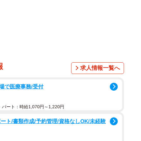
介しています。
Y」と題したシリーズの中で投稿された庭づくりの総集編
みのある空間へと生まれ変わる過程は、再生回数ととも
います。
したので、やり甲斐がありそうでわくわくしました」
報
求人情報一覧へ
、庭の状態は決して良好とは言えないものでしたが、
力があったといいます。庭に限らず、家全体を自分らし
場で医療事務/受付
たそうです。
パート：時給1,070円～1,220円
ート/書類作成/予約管理/資格なしOK/未経験