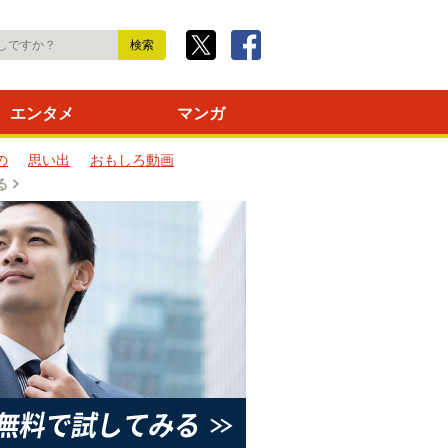
エンタメ
マンガ
の
思い出
おもしろ動画
る