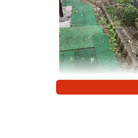
築40年中古物件のDIYビフォ
築40年の中古住宅にあった“昭和な庭
間へ――。その驚きの変貌を記録した
るなんて」「素敵すぎてため息出ち
投稿したのは、20年以上のセルフリノ
いるakane ishiiさん（@DIY-