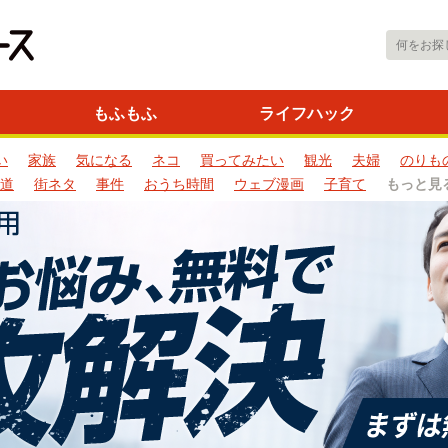
もふもふ
ライフハック
い
家族
気になる
ネコ
買ってみたい
観光
夫婦
のりも
道
街ネタ
事件
おうち時間
ウェブ漫画
子育て
もっと見