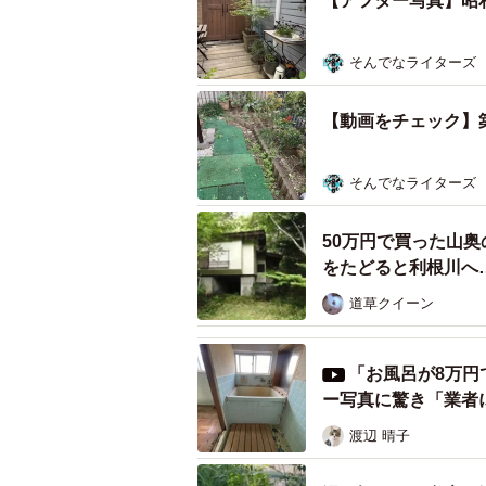
【アフター写真】昭
「野地板を乾燥させてサンダーを掛
そんでなライターズ
を2回塗って…とにかく枚数が多か
【動画をチェック】築
そんでなライターズ
50万円で買った山
をたどると利根川へ…
賛の声
道草クイーン
「お風呂が8万円
ー写真に驚き「業者に
渡辺 晴子