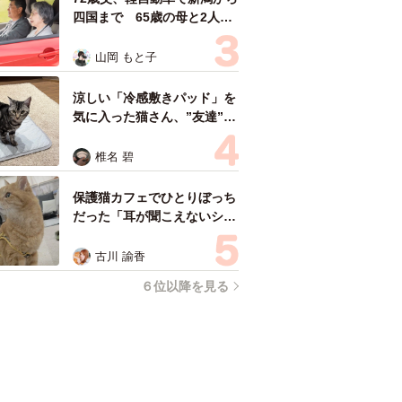
四国まで 65歳の母と2人で
3泊4日の旅 パーキングの休
憩まで分刻み… 「大学生で
山岡 もと子
も組まねえよ！」
涼しい「冷感敷きパッド」を
気に入った猫さん、”友達”を
ヨイショヨイショとご招待、
毛づくろいでおもてなし
椎名 碧
保護猫カフェでひとりぼっち
だった「耳が聞こえないシニ
ア猫」と運命の出会い→重度
のペットロスで適応障害だっ
古川 諭香
た女性の人生が一変
６位以降を見る