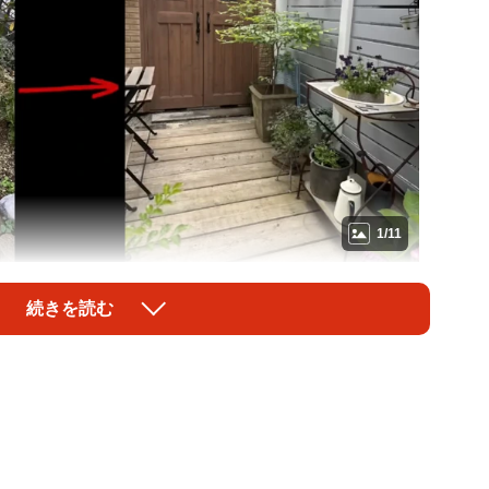
1/11
ーアフター／akaneさん（@DIY-akane24）提供
続きを読む
”が、1年半にわたるDIYの末、まるで別世界のような空
動画がYouTubeに投稿され、「ここまでお洒落に出来
ゃいました」と絶賛の声が寄せられています。
ベ歴を活かし、” DIYで理想のお家づくり”を発信して
akane24）。元々の素材を活かしつつ、オリジナリティとヴィ