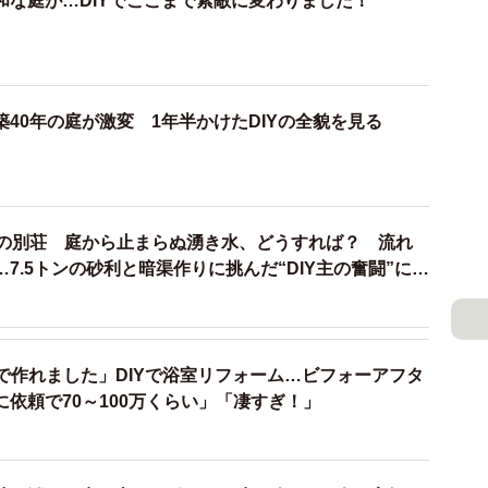
和な庭が…DIYでここまで素敵に変わりました！
けてカットし、さらにキシラデコール（木材保護塗料）
ったので根気が必要でした」
40年の庭が激変 1年半かけたDIYの全貌を見る
奥の別荘 庭から止まらぬ湧き水、どうすれば？ 流れ
7.5トンの砂利と暗渠作りに挑んだ“DIY主の奮闘”に賞
で作れました」DIYで浴室リフォーム…ビフォーアフタ
依頼で70～100万くらい」「凄すぎ！」
3/11