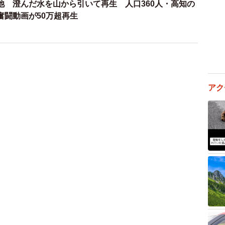
池 澄んだ水を山から引いて再生 人口360人・高知の
作業／akaneさん（@DIY-akane24）提供
奮闘動画が50万超再生
アク
4/11
／akaneさん（@DIY-akane24）提供