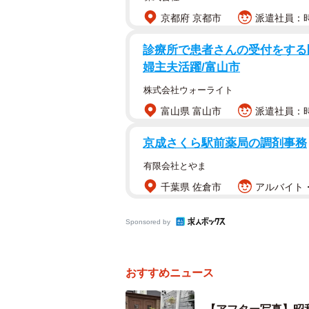
京都府 京都市
派遣社員：時
診療所で患者さんの受付をする医
婦主夫活躍/富山市
株式会社ウォーライト
富山県 富山市
派遣社員：時給
京成さくら駅前薬局の調剤事務
有限会社とやま
築40年の家が、ここまで変わる！まるで映
千葉県 佐倉市
アルバイト・
幼い頃からインテリア雑誌を眺めるの
も同じような感覚で空間をイメージ
Sponsored by
で理想の構図を描いていきました。
おすすめニュース
作業の中で最も大変だったのは、ア
たといいます。