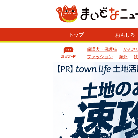
ニ
トップ
おもしろ
ュ
ー
保護犬・保護猫
かんさ
ス
一
ファッション
海外
鉄
覧