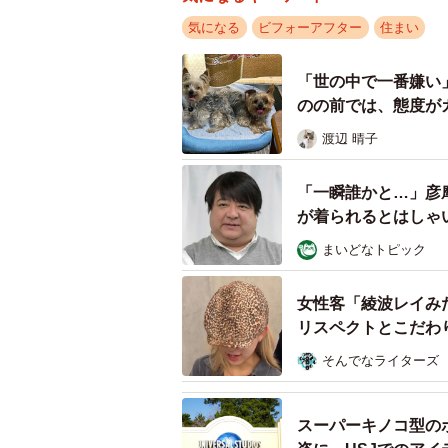
気になる
ビフォーアフター
住まい
「世の中で一番嫌い
のの前では、態度が
渡辺 晴子
「一瞬誰かと…」彦
が着られるとはしゃ
まいどなトピック
女性客「綾波レイみ
リスペクトとこだわ
そんでなライターズ
取り付けは楽しい！／
スーパーキノコ型の
DIYは地道な作業が続き、一つの工