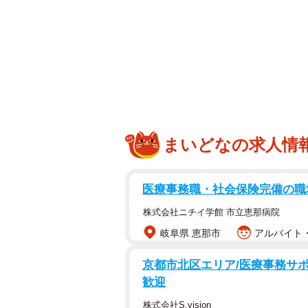
ンテージ感あふれるDIYの過程を紹
今回注目されたのは、「築40年DI
動画。荒れた庭がナチュラルで温か
に感動のコメントも多く寄せられて
「家も庭も全部手を入れるつもりで
まいどなの求人情
中古物件としてこの家を購入した際
DIYの視点では「素材」としての魅
医療事務職・社会保険完備の職
い空間へ変えていくつもりで購入し
株式会社ニチイ学館 市立恵那病院
岐阜県 恵那市
アルバイト・
京都市北区エリア/医療事務サポ
歓迎
株式会社S.vision