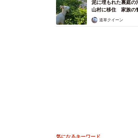
泥に埋もれた裏庭の
フェンスは板のカットから手
山村に移住 家族の
道草クイーン
1枚ずつ色を塗って…
気になるキーワード