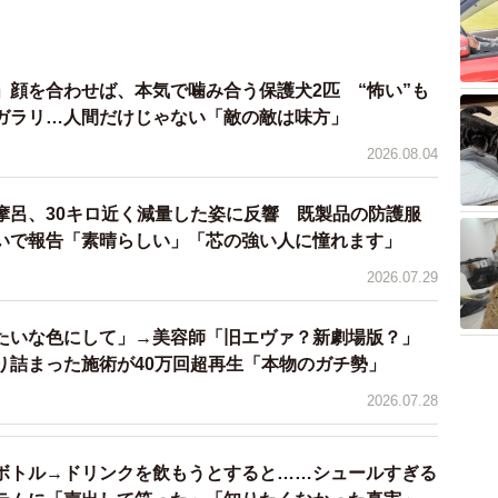
」顔を合わせば、本気で噛み合う保護犬2匹 “怖い”も
ガラリ…人間だけじゃない「敵の敵は味方」
2026.08.04
摩呂、30キロ近く減量した姿に反響 既製品の防護服
いで報告「素晴らしい」「芯の強い人に憧れます」
2026.07.29
たいな色にして」→美容師「旧エヴァ？新劇場版？」
り詰まった施術が40万回超再生「本物のガチ勢」
5/11
2026.07.28
akaneさん（@DIY-akane24）提供
ボトル→ドリンクを飲もうとすると……シュールすぎる
程にも時間を要します。