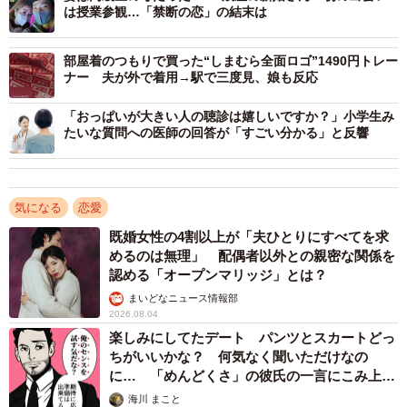
都府（いずれも26.0%）でした。
は授業参観…「禁断の恋」の結末は
「待つほう」と回答した人が最も多かった都道府県は、男
部屋着のつもりで買った“しまむら全面ロゴ”1490円トレー
ナー 夫が外で着用→駅で三度見、娘も反応
性は岩手県、奈良県、徳島県（38.0%）。続いて富山県
（36.0%）、青森県、和歌山県、島根県、岡山県（いずれ
「おっぱいが大きい人の聴診は嬉しいですか？」小学生み
たいな質問への医師の回答が「すごい分かる」と反響
も34.0％）でした。女性は長崎県（70.0%）。続いて島根
県、山口県（いずれも68.0%）、高知県（66.0％）、長野県
（64.0%）でした。
気になる
恋愛
【出典】ソニー生命調べ／＜47都道府県別 生活意識調査
既婚女性の4割以上が「夫ひとりにすべてを求
めるのは無理」 配偶者以外との親密な関係を
2025-26年版＞
認める「オープンマリッジ」とは？
https://www.sonylife.co.jp/company/news/2025/files/260126
まいどなニュース情報部
_newsletter.pdf
2026.08.04
楽しみにしてたデート パンツとスカートどっ
ちがいいかな？ 何気なく聞いただけなの
に… 「めんどくさ」の彼氏の一言にこみ上げ
る寂しさ【漫画】
海川 まこと