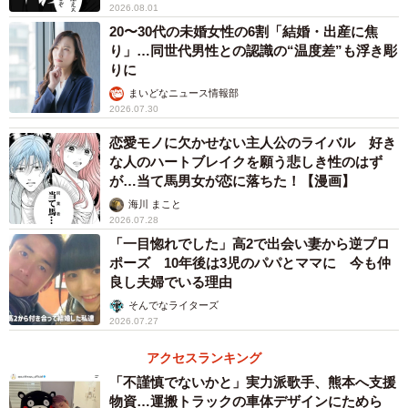
2026.08.01
20〜30代の未婚女性の6割「結婚・出産に焦
り」…同世代男性との認識の“温度差”も浮き彫
りに
まいどなニュース情報部
2026.07.30
恋愛モノに欠かせない主人公のライバル 好き
な人のハートブレイクを願う悲しき性のはず
が…当て馬男女が恋に落ちた！【漫画】
海川 まこと
2026.07.28
「一目惚れでした」高2で出会い妻から逆プロ
ポーズ 10年後は3児のパパとママに 今も仲
良し夫婦でいる理由
そんでなライターズ
2026.07.27
アクセスランキング
「不謹慎でないかと」実力派歌手、熊本へ支援
物資…運搬トラックの車体デザインにためら