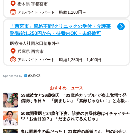
栃木県 宇都宮市
崎県（同率40.0%）でした。男性で山梨県・高知県（いず
アルバイト・パート：時給1,100円～
れも46.0%）、香川県・大分県（いずれも44.0%）、女性で
は徳島県・愛媛県（いずれも36.0%）が上位を占めまし
「西宮市」資格不問/クリニックの受付・介護事
た。
務/時給1,250円から・扶養内OK・未経験可
医療法人社団永田整形外科
「じっくり見極めることが多い」と回答した人が最も多か
兵庫県 西宮市
った都道府県は、男性は鳥取県（42.0%）で、続いて岡山
アルバイト・パート：時給1,250円～1,400円
県（38.0%）、岐阜県・愛媛県・佐賀県・鹿児島県・沖縄
県（いずれも34.0%）でした。女性は奈良県（60.0%）で、
Sponsored by
続いて宮崎県（58.0%）、長野県・京都府・山口県・沖縄
県（いずれも50.0%）でした。
おすすめニュース
59歳彼女と26歳彼氏 “33歳差カップル”が炎上覚悟で発
信続ける日々 「羨ましい」「素敵じゃない！」と応援の
「告白」について聞いたところ、「自分からするほう」と
声
回答した人が最も多かった都道府県は、男性は滋賀県
50歳開業医と24歳年下妻、診察のお昼休憩はイチャイチャ
♡「お金目的？」「だまされてるんじゃ」
（46.0%）。続いて三重県、兵庫県（いずれも44.0%）でし
た。女性は徳島県（28.0%）が最多で、続いて秋田県、京
妻は同級生の母だった！ 21歳差の新婚さん 初の出会い