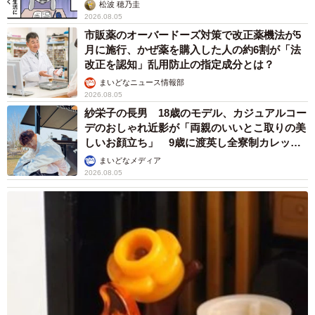
松波 穂乃圭
2026.08.05
市販薬のオーバードーズ対策で改正薬機法が5
月に施行、かぜ薬を購入した人の約6割が「法
改正を認知」乱用防止の指定成分とは？
まいどなニュース情報部
2026.08.05
紗栄子の長男 18歳のモデル、カジュアルコー
デのおしゃれ近影が「両親のいいとこ取りの美
しいお顔立ち」 9歳に渡英し全寮制カレッジ
で学ぶ
まいどなメディア
2026.08.05