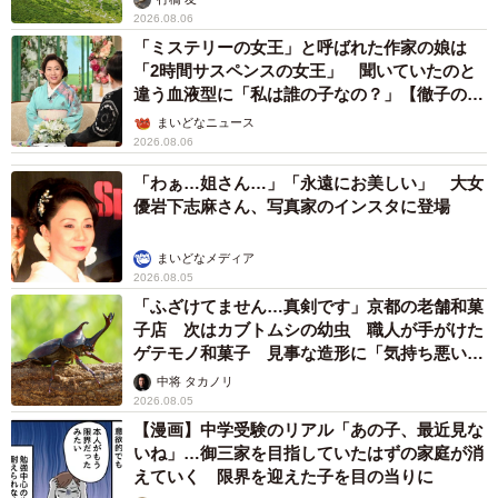
2026.08.06
「ミステリーの女王」と呼ばれた作家の娘は
「2時間サスペンスの女王」 聞いていたのと
違う血液型に「私は誰の子なの？」【徹子の部
屋】
まいどなニュース
2026.08.06
「わぁ…姐さん…」「永遠にお美しい」 大女
優岩下志麻さん、写真家のインスタに登場
まいどなメディア
2026.08.05
「ふざけてません…真剣です」京都の老舗和菓
子店 次はカブトムシの幼虫 職人が手がけた
ゲテモノ和菓子 見事な造形に「気持ち悪いく
らいリアル」
中将 タカノリ
2026.08.05
【漫画】中学受験のリアル「あの子、最近見な
いね」…御三家を目指していたはずの家庭が消
えていく 限界を迎えた子を目の当りに