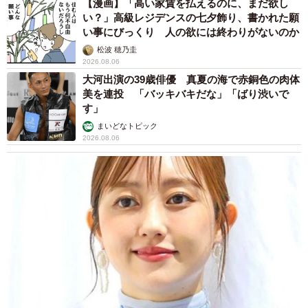
【漫画】「高い家賃を払えるのに、まだ欲し
い？」高級レジデンスの七夕飾り、書かれた願
い事にびっくり 人の欲には終わりがないのか
松波 穂乃圭
2026.08.06
大河出演の39歳俳優 真夏の海で赤銅色の肉体
美を連投 「バッキバキだな」「ばり渋いで
す」
まいどなトピック
2026.08.06