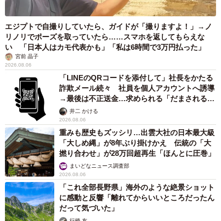
エジプトで自撮りしていたら、ガイドが「撮りますよ！」→ノ
リノリでポーズを取っていたら……スマホを返してもらえな
い 「日本人はカモ代表かも」「私は6時間で3万円払った」
宮前 晶子
2026.08.06
「LINEのQRコードを添付して」社長をかたる
詐欺メール続々 社員を個人アカウントへ誘導
→最後は不正送金…求められる「だまされる前
提」の対策
井二 かける
2026.08.06
重みも歴史もズッシリ…出雲大社の日本最大級
「大しめ縄」が8年ぶり掛けかえ 伝統の「大
撚り合わせ」が28万回超再生「ほんとに圧巻」
まいどなニュース調査部
2026.08.06
「これ全部長野県」海外のような絶景ショット
に感動と反響「離れてからいいところだったん
だって気づいた」
行橋 友