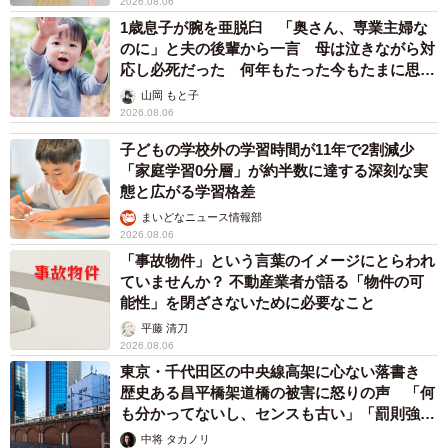
2026.08.06
1歳息子が腕を亜脱臼 「奥さん、専業主婦な
のに」と夫の後輩から一言 母は泣きながら対
応し必死だった 何年もたった今もたまに思い
出し…
山岡 もと子
2026.08.06
子どもの学校外の学習時間が11年で2割減少
「家庭学習0分層」が約半数に達する深刻な実
態と広がる学習格差
まいどなニュース情報部
2026.08.06
「事故物件」という言葉のイメージにとらわれ
ていませんか？ 不動産業者が語る「物件の可
能性」を閉ざさないために必要なこと
平藤 清刀
2026.08.06
東京・千代田区の中央線高架に心ない落書き
歴史ある昌平橋架道橋の被害に怒りの声 「何
も分かってないし、センスも古い」「罰則強化
して」
中将 タカノリ