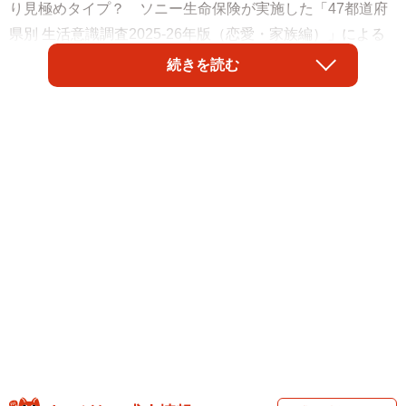
り見極めタイプ？ ソニー生命保険が実施した「47都道府
県別 生活意識調査2025-26年版（恋愛・家族編）」による
と、恋愛タイプは都道府県で明らかな傾向がありました。
続きを読む
この調査は、ソニー生命保険が2025年10月、全国の20歳か
ら59歳の男女4700人（各都道府県100人）を対象にインタ
ーネットで実施。恋愛タイプについて、回答者の自己評価