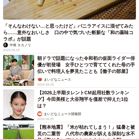
「そんなわけない…と思ったけど」バニラアイスに混ぜてみた
ら……意外なおいしさ 口の中で気づいた斬新な「和の薬味コ
ラボ」が話題
中将 タカノリ
2026.08.05
朝ドラで話題になった令和初の仮面ライダー俳
優が初登場 女手ひとつで育ててくれた母の手
伝いで料理人を夢見たことも【徹子の部屋】
まいどなニュース
2026.08.05
【2026上半期タレントCM起用社数ランキン
グ】今田美桜と大谷翔平を僅差で抑えた1位
は？
まいどなニュース情報部
2026.08.05
【熊本地震】「米が枯れてしまう！」猛暑と被
災の二重苦 八代市の農家が訴える深刻な水不