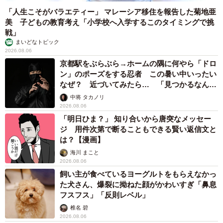
「人生こそがバラエティー」 マレーシア移住を報告した菊地亜
美 子どもの教育考え「小学校へ入学するこのタイミングで挑
戦」
まいどなトピック
2026.08.06
京都駅をぶらぶら→ホームの隅に何やら「ドロ
ン」のポーズをする忍者 この暑い中いったい
なぜ？ 近づいてみたら… 「見つかるなんて
未熟」
中将 タカノリ
2026.08.06
「明日ひま？」 知り合いから唐突なメッセー
ジ 用件次第で断ることもできる賢い返信文と
は？【漫画】
海川 まこと
2026.08.06
飼い主が食べているヨーグルトをもらえなかっ
た犬さん、爆裂に拗ねた顔がかわいすぎ「鼻息
フスフス」「反則レベル」
椎名 碧
2026.08.06