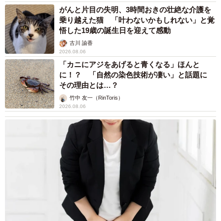
がんと片目の失明、3時間おきの壮絶な介護を
乗り越えた猫 「叶わないかもしれない」と覚
悟した19歳の誕生日を迎えて感動
古川 諭香
2026.08.06
「カニにアジをあげると青くなる」ほんと
に！？ 「自然の染色技術が凄い」と話題に
その理由とは…？
竹中 友一（RinToris）
2026.08.06