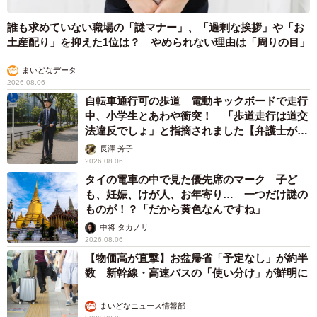
誰も求めていない職場の「謎マナー」、「過剰な挨拶」や「お
土産配り」を抑えた1位は？ やめられない理由は「周りの目」
まいどなデータ
2026.08.06
自転車通行可の歩道 電動キックボードで走行
中、小学生とあわや衝突！ 「歩道走行は道交
法違反でしょ」と指摘されました【弁護士が解
説】
長澤 芳子
2026.08.06
タイの電車の中で見た優先席のマーク 子ど
も、妊娠、けが人、お年寄り… 一つだけ謎の
ものが！？「だから黄色なんですね」
中将 タカノリ
2026.08.06
【物価高が直撃】お盆帰省「予定なし」が約半
数 新幹線・高速バスの「使い分け」が鮮明に
まいどなニュース情報部