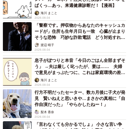
ぱくっ…あっ、来週健康診断だ！【漫画】
海川 まこと
2026.08.04
「警察です。押収物からあなたのキャッシュカ
ードが」住所も生年月日も一致 心臓が止まり
そうな恐怖 巧妙な詐欺電話 どう対処すれ
ば…
渡辺 晴子
2026.08.04
息子がぽつりと本音「今日のごはん全部まずそ
う」 →夫は厳しく叱ったが、妻は…… 夫婦
で意見がまっぷたつに、これは家庭環境の差？
【漫画】
海川 まこと
2026.08.04
行方不明だったセーター、数カ月後に子犬が発
見 賢いねえと思いきや…まさかの真相に「自
作自演だった」「やらかしたねー！」
梨木 香奈
2026.08.04
「言わなくても分かるでしょ」 小さな言い争