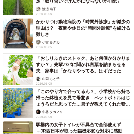
足「取り合いでけんかにならないか心配」
渡辺 晴子
2026.08.05
かかりつけ動物病院の「時間外診療」が減少の
理由は？ 夜間や休日の“時間外診療”を続ける
難しさ
小宮 みぎわ
2026.08.05
「おしりふきのストック、あと何個か分かりま
すか？」先輩パパに聞かれ言葉を詰まらせる
夫 家事は「かなりやってる」はずだった
山岡 もと子
2026.08.05
「このやり方で合ってるん？」小学校から持ち
帰った鉢植えを見て母驚き ペットボトルはじ
ょうろだと思ってた…息子が教えてくれた斬新
な水やりとは
中将 タカノリ
2026.08.05
駅構内の女子トイレが不具合で全部使えず
→JR西日本が取った臨機応変な対応に感動