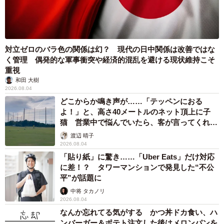
対立ゼロのバラ色の関係は幻？ 現代の日中関係は改善ではな
く管理 偶発的な軍事衝突や経済的混乱を避ける現状維持こそ
重視
和田 大樹
2026.08.04
どこからか鳴き声が……「テッペンにおる
よ！」と、高さ40メートルのネット頂上に子
猫 営業中で悩んでいたら、客が言ってくれた
のは？
渡辺 晴子
2026.08.04
「貼り紙」に驚き……「Uber Eats」だけ対応
に差！？ タワーマンションで発見した“不公
平”が話題に
中将 タカノリ
2026.08.04
なんか忘れてる気がする かつ丼ドカ食い、ハ
ンバーガー＆ポテト注文した後はメロンパンを