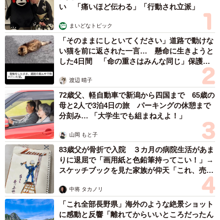
い 「痛いほど伝わる」「行動され立派」
まいどなトピック
「そのままにしといてください」道路で動けな
い猫を前に返された一言… 懸命に生きようと
した4日間 「命の重さはみんな同じ」保護団
体代表の訴え
渡辺 晴子
72歳父、軽自動車で新潟から四国まで 65歳の
母と2人で3泊4日の旅 パーキングの休憩まで
分刻み… 「大学生でも組まねえよ！」
山岡 もと子
83歳父が骨折で入院 ３カ月の病院生活があま
りに退屈で「画用紙と色鉛筆持ってこい！」→
スケッチブックを見た家族が仰天「これ、売れ
ますよ…」
中将 タカノリ
「これ全部長野県」海外のような絶景ショット
に感動と反響「離れてからいいところだったん