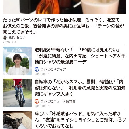
たった50パーツのレゴで作った極小仏壇 ろうそく、花立て、
お供えのご飯、観音開きの扉の奥には位牌も…「チーンの音が
聞こえてきそう」
山岡 もと子
2026.08.05
透明感が半端ない！ 「50歳には見えない」
「永遠に綺麗」な内田有紀 ショートヘア＆半
袖白シャツの最強夏コーデ
まいどなメディア
2026.08.05
自転車の「ながらスマホ」罰則、6割超が「内
容は知らない」 利用者の意識と実際の法的知
識にギャップ大きく
まいどなニュース情報部
2026.08.05
涼しい「冷感敷きパッド」を気に入った猫さ
ん、”友達”をヨイショヨイショとご招待、毛づ
くろいでおもてなし