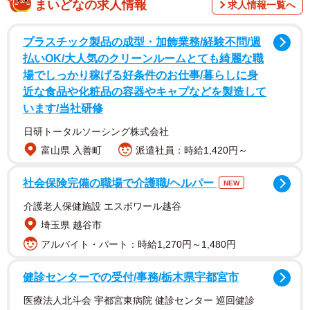
まいどなの求人情報
求人情報一覧へ
を踏まえ、都道府県ランキングを算出しました。
プラスチック製品の成型・加飾業務/経験不問/週
払いOK/大人気のクリーンルームとても綺麗な職
場でしっかり稼げる好条件のお仕事/暮らしに身
近な食品や化粧品の容器やキャプなどを製造して
います/当社研修
日研トータルソーシング株式会社
富山県 入善町
派遣社員：時給1,420円～
社会保険完備の職場で介護職/ヘルパー
NEW
2/2
介護老人保健施設 エスポワール越谷
埼玉県 越谷市
恋愛における「好きになるタイミング」について（提供画像）
アルバイト・パート：時給1,270円～1,480円
「好きになるタイミング」について質問。「一目惚れが多
健診センターでの受付/事務/栃木県宇都宮市
い」と回答した人が最も多かった都道府県は、男性は滋賀
医療法人北斗会 宇都宮東病院 健診センター 巡回健診
県・徳島県（同率50.0%）、女性では三重県・滋賀県・長