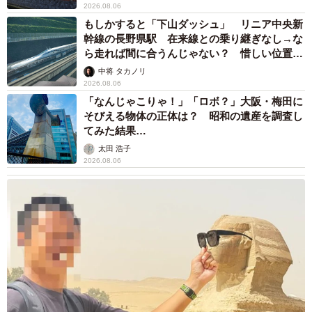
2026.08.06
もしかすると「下山ダッシュ」 リニア中央新
幹線の長野県駅 在来線との乗り継ぎなし→な
ら走れば間に合うんじゃない？ 惜しい位置関
係が反響
中将 タカノリ
2026.08.06
「なんじゃこりゃ！」「ロボ？」大阪・梅田に
そびえる物体の正体は？ 昭和の遺産を調査し
てみた結果…
太田 浩子
2026.08.06