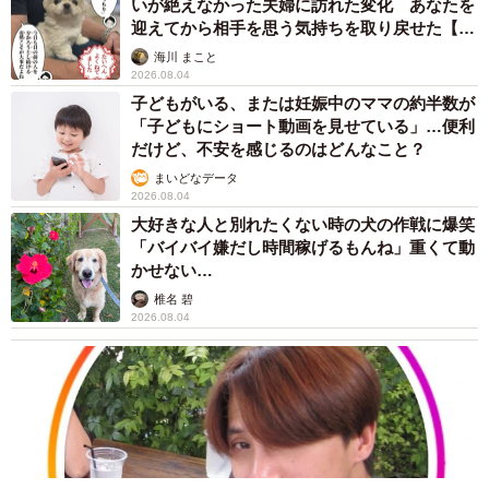
いが絶えなかった夫婦に訪れた変化 あなたを
迎えてから相手を思う気持ちを取り戻せた【漫
画】
海川 まこと
2026.08.04
子どもがいる、または妊娠中のママの約半数が
「子どもにショート動画を見せている」…便利
だけど、不安を感じるのはどんなこと？
まいどなデータ
2026.08.04
大好きな人と別れたくない時の犬の作戦に爆笑
「バイバイ嫌だし時間稼げるもんね」重くて動
かせない…
椎名 碧
2026.08.04