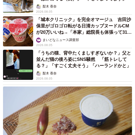
梨木 香奈
2026.08.05
「城本クリニック」を完全オマージュ 吉田沙
保里がゴロゴロ転がる日清カップヌードルCM
が20万いいね→「本家」総院長も体張って31万
いいね
まいどなニュース調査部
2026.08.05
「うちの猫、背中たくましすぎないか？」父と
並んだ猫の後ろ姿にSNS騒然 「筋トレして
る？」「すごく丈夫そう」「ハーランドかと」
梨木 香奈
2026.08.05