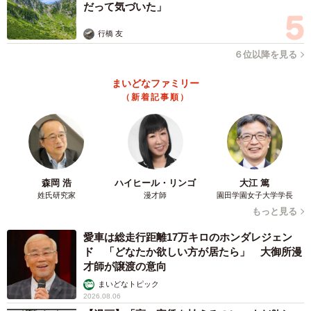
だって気づいた」
行橋 友
６位以降を見る
まいどなファミリー
（新着記事順）
森岡 浩
ハイヒール・リンゴ
大江 篤
姓氏研究家
漫才師
園田学園女子大学学長
もっと見る
愛車は総走行距離17万キロのホンダレジェン
ド 「どなたか欲しい方が居たら」 大御所漫
才師が譲渡の意向
まいどなトピック
2026.08.06