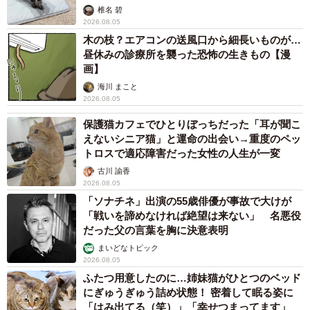
椎名 碧
2026.08.05
木の枝？エアコンの送風口から細長いものが…
昼休みの診療所を襲った恐怖の生きもの【漫
画】
海川 まこと
2026.08.05
保護猫カフェでひとりぼっちだった「耳が聞こ
えないシニア猫」と運命の出会い→重度のペッ
トロスで適応障害だった女性の人生が一変
古川 諭香
2026.08.05
「ソナチネ」出演の55歳俳優が事故で大けが
「戦いを諦めなければ絶望は来ない」 名悪役
だった父の言葉を胸に決意表明
まいどなトピック
2026.08.05
ふたつ用意したのに…姉妹猫がひとつのベッド
にぎゅうぎゅう詰め状態！ 密着して眠る姿に
「はみ出てる（笑）」「幸せつまってます」