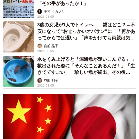
「その手があったか！」
中将 タカノリ
2026.08.05
3歳の女児が1人でトイレへ……親はどこ？→不
安になって“おせっかいオバサン”に 「何かあ
ってからでは遅い」「声をかけても両親は気づ
かぬまま」
宮前 晶子
2026.08.05
水をくみ上げると「深海魚が迷いこんでる」→
救出された姿に「そんなことあるんだ！」「生
きててすごい」 珍しい魚が続出、その後
は……
谷町 邦子
2026.08.05