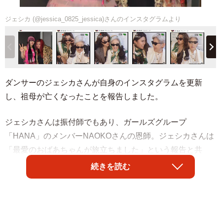
ジェシカ (@jessica_0825_jessica)さんのインスタグラムより
ダンサーのジェシカさんが自身のインスタグラムを更新
し、祖母が亡くなったことを報告しました。
ジェシカさんは振付師でもあり、ガールズグループ
「HANA」のメンバーNAOKOさんの恩師。ジェシカさんは
「最愛のおばあちゃんが旅立ちました」という報告と共
に、祖母とサングラス姿ではしゃぐ2ショット写真を4枚公
続きを読む
開しました。
「会いたい。苦しい。でも後悔ないぐらい一緒に楽しん
だ！！！！後悔ないぐらい沢山の感謝と愛を伝えた！！」