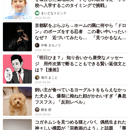
校へ入学するこのタイミングで挑戦」
まいどなトピック
2026.08.06
京都駅をぶらぶら→ホームの隅に何やら「ドロ
ン」のポーズをする忍者 この暑い中いったい
なぜ？ 近づいてみたら… 「見つかるなんて
未熟」
中将 タカノリ
2026.08.06
「明日ひま？」 知り合いから唐突なメッセー
ジ 用件次第で断ることもできる賢い返信文と
は？【漫画】
海川 まこと
2026.08.06
飼い主が食べているヨーグルトをもらえなかっ
た犬さん、爆裂に拗ねた顔がかわいすぎ「鼻息
フスフス」「反則レベル」
椎名 碧
2026.08.06
コガネムシを見つめる猫とパパ、偶然生まれた
神々しい構図が「宗教画のよう」と話題 「尊