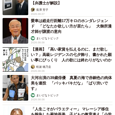
【弁護士が解説】
長澤 芳子
2026.08.07
愛車は総走行距離17万キロのホンダレジェン
ド 「どなたか欲しい方が居たら」 大御所漫
才師が譲渡の意向
まいどなトピック
2026.08.06
【漫画】「高い家賃を払えるのに、まだ欲し
い？」高級レジデンスの七夕飾り、書かれた願
い事にびっくり 人の欲には終わりがないのか
松波 穂乃圭
2026.08.06
大河出演の39歳俳優 真夏の海で赤銅色の肉体
美を連投 「バッキバキだな」「ばり渋いで
す」
まいどなトピック
2026.08.06
「人生こそがバラエティー」 マレーシア移住
を報告した菊地亜美 子どもの教育考え「小学