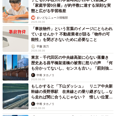
「家庭学習0分層」が約半数に達する深刻な実
態と広がる学習格差
まいどなニュース情報部
2026.08.06
「事故物件」という言葉のイメージにとらわれ
ていませんか？ 不動産業者が語る「物件の可
能性」を閉ざさないために必要なこと
平藤 清刀
2026.08.06
東京・千代田区の中央線高架に心ない落書き
歴史ある昌平橋架道橋の被害に怒りの声 「何
も分かってないし、センスも古い」「罰則強化
して」
中将 タカノリ
2026.08.06
もしかすると「下山ダッシュ」 リニア中央新
幹線の長野県駅 在来線との乗り継ぎなし→な
ら走れば間に合うんじゃない？ 惜しい位置関
係が反響
中将 タカノリ
2026.08.06