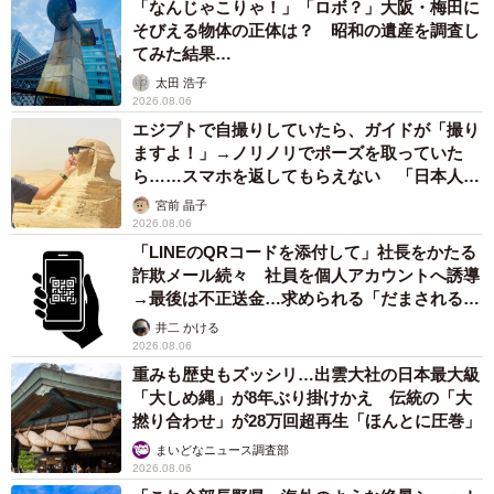
「なんじゃこりゃ！」「ロボ？」大阪・梅田に
そびえる物体の正体は？ 昭和の遺産を調査し
てみた結果…
太田 浩子
2026.08.06
エジプトで自撮りしていたら、ガイドが「撮り
ますよ！」→ノリノリでポーズを取っていた
ら……スマホを返してもらえない 「日本人は
カモ代表かも」「私は6時間で3万円払った」
宮前 晶子
2026.08.06
「LINEのQRコードを添付して」社長をかたる
詐欺メール続々 社員を個人アカウントへ誘導
→最後は不正送金…求められる「だまされる前
提」の対策
井二 かける
2026.08.06
重みも歴史もズッシリ…出雲大社の日本最大級
「大しめ縄」が8年ぶり掛けかえ 伝統の「大
撚り合わせ」が28万回超再生「ほんとに圧巻」
まいどなニュース調査部
2026.08.06