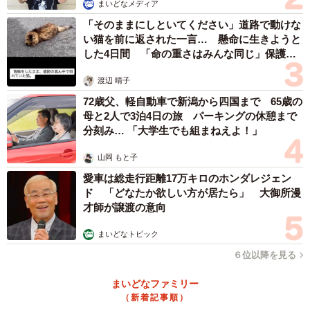
まいどなメディア
「そのままにしといてください」道路で動けな
い猫を前に返された一言… 懸命に生きようと
した4日間 「命の重さはみんな同じ」保護団
体代表の訴え
渡辺 晴子
72歳父、軽自動車で新潟から四国まで 65歳の
母と2人で3泊4日の旅 パーキングの休憩まで
分刻み… 「大学生でも組まねえよ！」
山岡 もと子
愛車は総走行距離17万キロのホンダレジェン
ド 「どなたか欲しい方が居たら」 大御所漫
才師が譲渡の意向
まいどなトピック
６位以降を見る
まいどなファミリー
（新着記事順）