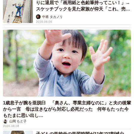
りに退屈で「画用紙と色鉛筆持ってこい！」→
スケッチブックを見た家族が仰天「これ、売れ
ますよ…」
中将 タカノリ
2026.08.06
1歳息子が腕を亜脱臼 「奥さん、専業主婦なのに」と夫の後輩
から一言 母は泣きながら対応し必死だった 何年もたった今
もたまに思い出し…
山岡 もと子
2026.08.06
子どもの学校外の学習時間が11年で2割減少