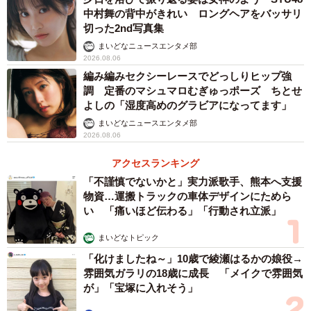
中村舞の背中がきれい ロングヘアをバッサリ
切った2nd写真集
まいどなニュースエンタメ部
2026.08.06
編み編みセクシーレースでどっしりヒップ強
調 定番のマシュマロむぎゅっポーズ ちとせ
よしの「湿度高めのグラビアになってます」
まいどなニュースエンタメ部
2026.08.06
アクセスランキング
「不謹慎でないかと」実力派歌手、熊本へ支援
物資…運搬トラックの車体デザインにためら
い 「痛いほど伝わる」「行動され立派」
まいどなトピック
「化けましたね～」10歳で綾瀬はるかの娘役→
雰囲気ガラリの18歳に成長 「メイクで雰囲気
が」「宝塚に入れそう」