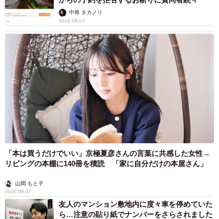
中将 タカノリ
2026.08.07
「本は買うだけでいい」京極夏彦さんの言葉に共感した女性→
リビングの本棚に140冊を積読 「家に自分だけの本屋さん」
山岡 もと子
2026.08.07
友人のマンション敷地内に度々車を停めていた
ら…注意の貼り紙でナンバーをさらされました