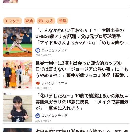
エンタメ
家族
気になる
音楽
「こんなかわいい子おるん！？」大阪出身の
UHB26歳アナが話題…父は元プロ野球選手
「アイドルさんよりかわいい」「めちゃ爽や
か」
まいどなメディア
2026.08.07
世界一周中に3度も出会った運命的カップル
口では言えない「ジョージアの熱い夜」に「も
うやめぇや！」藤井が猛ツッコミ連発【新婚さ
ん】
まいどなニュース
2026.08.07
「化けましたね～」10歳で綾瀬はるかの娘役→
雰囲気ガラリの18歳に成長 「メイクで雰囲気
が」「宝塚に入れそう」
まいどなメディア
2026.08.07
夕日を浴びて振り返る姿は女神のよう STU48