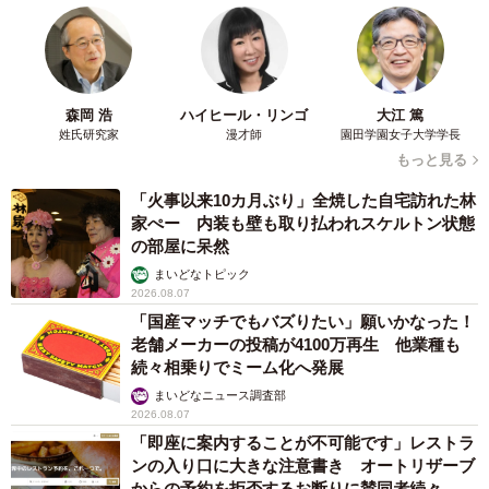
森岡 浩
ハイヒール・リンゴ
大江 篤
姓氏研究家
漫才師
園田学園女子大学学長
もっと見る
「火事以来10カ月ぶり」全焼した自宅訪れた林
家ぺー 内装も壁も取り払われスケルトン状態
の部屋に呆然
まいどなトピック
2026.08.07
「国産マッチでもバズりたい」願いかなった！
老舗メーカーの投稿が4100万再生 他業種も
続々相乗りでミーム化へ発展
まいどなニュース調査部
2026.08.07
「即座に案内することが不可能です」レストラ
ンの入り口に大きな注意書き オートリザーブ
からの予約を拒否するお断りに賛同者続々