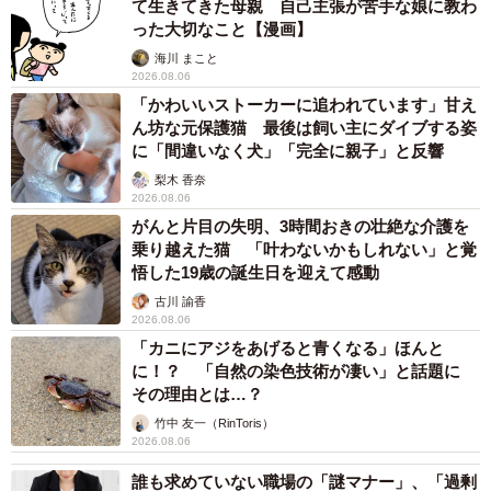
て生きてきた母親 自己主張が苦手な娘に教わ
った大切なこと【漫画】
海川 まこと
2026.08.06
「かわいいストーカーに追われています」甘え
ん坊な元保護猫 最後は飼い主にダイブする姿
に「間違いなく犬」「完全に親子」と反響
梨木 香奈
2026.08.06
がんと片目の失明、3時間おきの壮絶な介護を
乗り越えた猫 「叶わないかもしれない」と覚
悟した19歳の誕生日を迎えて感動
古川 諭香
2026.08.06
「カニにアジをあげると青くなる」ほんと
に！？ 「自然の染色技術が凄い」と話題に
その理由とは…？
竹中 友一（RinToris）
2026.08.06
誰も求めていない職場の「謎マナー」、「過剰