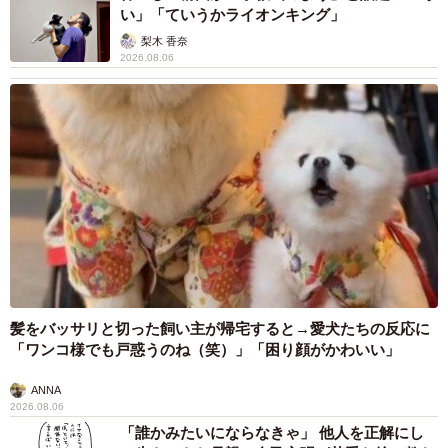
い」「ていうかライオンキング」
梨木 香奈
2026.08.06
髪をバッサリと切った飼い主が帰宅すると→愛犬たちの反応に
「ワンコ様でも戸惑うのね（笑）」「困り顔がかわいい」
ANNA
2026.08.06
「誰かみたいにならなきゃ」 他人を正解にし