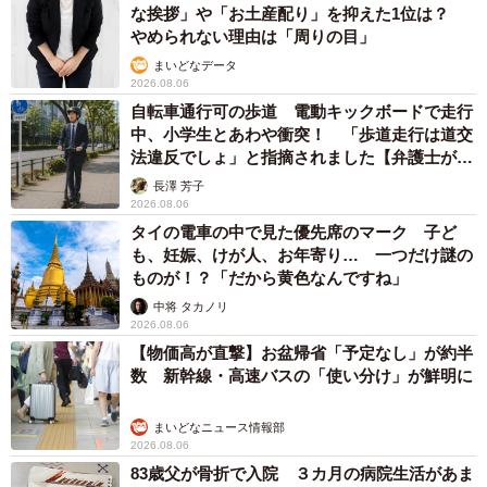
な挨拶」や「お土産配り」を抑えた1位は？
やめられない理由は「周りの目」
まいどなデータ
2026.08.06
自転車通行可の歩道 電動キックボードで走行
中、小学生とあわや衝突！ 「歩道走行は道交
法違反でしょ」と指摘されました【弁護士が解
説】
長澤 芳子
2026.08.06
タイの電車の中で見た優先席のマーク 子ど
も、妊娠、けが人、お年寄り… 一つだけ謎の
ものが！？「だから黄色なんですね」
中将 タカノリ
2026.08.06
【物価高が直撃】お盆帰省「予定なし」が約半
数 新幹線・高速バスの「使い分け」が鮮明に
まいどなニュース情報部
2026.08.06
83歳父が骨折で入院 ３カ月の病院生活があま