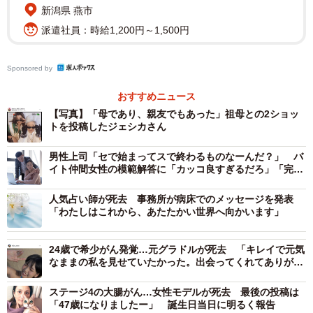
新潟県 燕市
ージェント契約を結ぶ実力派ダンサーグループ
派遣社員：時給1,200円～1,500円
「KADOKAWADREAMSアバンセ」のメンバーとして活動
しています。またチャンネル登録者数94万人の4人組クリエ
Sponsored by
ーターユニット「ぜろぷり」こと「午前0時のプリンセス」
にも所属しており、個人のTikTokアカウントはフォロワー
おすすめニュース
【写真】「母であり、親友でもあった」祖母との2ショッ
数70万人を超えています。昨年にはグローバルビジネス誌
トを投稿したジェシカさん
「Forbes JAPAN」が発表する「世界を変える30歳未満」
30人を選出する企画「Forbes JAPAN 30 UNDER 30」を、
男性上司「セで始まってスで終わるものなーんだ？」 バ
イト仲間女性の模範解答に「カッコ良すぎるだろ」「完璧
ジェシカさんを恩師とする「HANA」のNAOKOさんととも
な返し！」
に受賞しました。
人気占い師が死去 事務所が病床でのメッセージを発表
「わたしはこれから、あたたかい世界へ向かいます」
24歳で希少がん発覚…元グラドルが死去 「キレイで元気
なままの私を見せていたかった。出会ってくれてありがと
う」と大みそかに投稿
ステージ4の大腸がん…女性モデルが死去 最後の投稿は
「47歳になりましたー」 誕生日当日に明るく報告