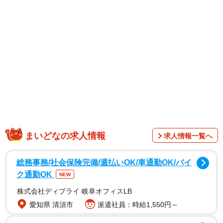
と心情を吐露しました。
ジェシカさんにとって「憧れの人」で「母であり、親友で
もあった」という祖母。「かっこよくて可愛くて、ずっと
笑ってばっかりのおばあちゃん。たくさんの愛で向き合っ
てくれました」と語りました。
祖母と一緒に暮らしていたジェシカさんは、「毎日笑って
喧嘩して遊んで」「おばあちゃんのベッドに潜り込んだこ
と」「大好物のケンタッキーを一緒に頬張る時」と2人の思
まいどなの求人情報
求人情報一覧へ
い出を振り返り、「キリがないぐらい思い出があるし 当
たり前にまだ心の整理はできないけど本当に過ごした日々
総務事務/社会保険完備/週払いOK/車通勤OK/バイ
は絶対に忘れない」とつづりました。
ク通勤OK
NEW
株式会社ディプライ 岐阜オフィスLB
愛知県 清須市
派遣社員：時給1,550円～