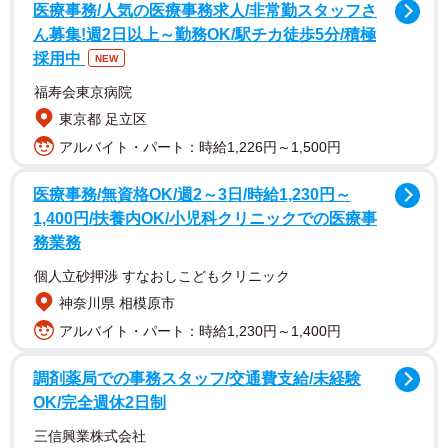
医療事務/人気の医療事務求人/非常勤スタッフさ
ん募集!週2日以上～勤務OK/駅チカ徒歩5分/積極
採用中
NEW
福寿会東京病院
東京都 足立区
アルバイト・パート：時給1,226円～1,500円
医療事務/無資格OK/週2～3日/時給1,230円～
1,400円/扶養内OK/小児科クリニックでの医療事
最後には「別れがあれば出会いもあり。わかってても悲し
務業務
いけどこれからも自慢の娘で孫であるために頑張る！！私
個人立砂押渉 すなおしこどもクリニック
のエネルギーの源はおばあちゃんと父だから。本当にあり
神奈川県 相模原市
がとう、愛してます、おばあちゃん」と前向きな言葉で締
アルバイト・パート：時給1,230円～1,400円
めました。
調剤薬局での事務スタッフ/交通費支給/未経験
ジェシカさんはavexに所属しており、「DREAMS COME
OK/完全週休2日制
TRUE 」「東方神起」「ゆず」などのバックダンサーを務
三信興業株式会社
めた経験があります。現在は株式会社KADOKAWAと直接エ