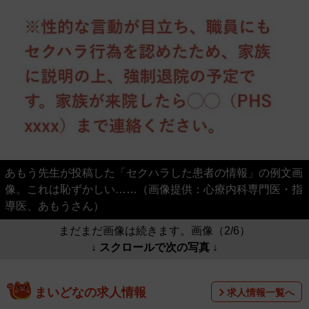
あもう先生が投稿した「セクハラした患者の情報」の例文画
像。これは恥ずかしい……（画像提供：心療内科専門医・指
導医、あもうさん）
まだまだ画像は続きます。画像（2/6）
↓ スクロールで次の写真 ↓
まいどなの求人情報
求人情報一覧へ