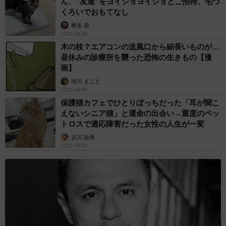
ん、”友達”をヨイショヨイショとご招待、毛づ
くろいでおもてなし
椎名 碧
2026.08.05
木の枝？エアコンの送風口から細長いものが…
昼休みの診療所を襲った恐怖の生きもの【漫
画】
海川 まこと
2026.08.05
保護猫カフェでひとりぼっちだった「耳が聞こ
えないシニア猫」と運命の出会い→重度のペッ
トロスで適応障害だった女性の人生が一変
古川 諭香
2026.08.05