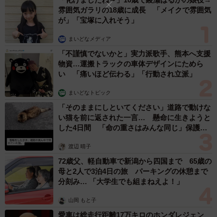
雰囲気ガラリの18歳に成長 「メイクで雰囲気
が」「宝塚に入れそう」
まいどなメディア
「不謹慎でないかと」実力派歌手、熊本へ支援
物資…運搬トラックの車体デザインにためら
い 「痛いほど伝わる」「行動され立派」
まいどなトピック
「そのままにしといてください」道路で動けな
い猫を前に返された一言… 懸命に生きようと
した4日間 「命の重さはみんな同じ」保護団
体代表の訴え
渡辺 晴子
72歳父、軽自動車で新潟から四国まで 65歳の
母と2人で3泊4日の旅 パーキングの休憩まで
分刻み… 「大学生でも組まねえよ！」
山岡 もと子
愛車は総走行距離17万キロのホンダレジェン