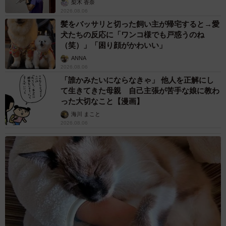
梨木 香奈
2026.08.06
髪をバッサリと切った飼い主が帰宅すると→愛
犬たちの反応に「ワンコ様でも戸惑うのね
（笑）」「困り顔がかわいい」
ANNA
2026.08.06
「誰かみたいにならなきゃ」 他人を正解にし
て生きてきた母親 自己主張が苦手な娘に教わ
った大切なこと【漫画】
海川 まこと
2026.08.06