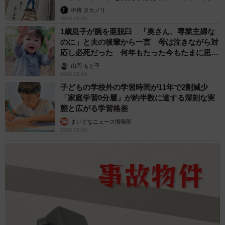
ますよ…」
中将 タカノリ
2026.08.06
1歳息子が腕を亜脱臼 「奥さん、専業主婦な
のに」と夫の後輩から一言 母は泣きながら対
応し必死だった 何年もたった今もたまに思い
出し…
山岡 もと子
2026.08.06
子どもの学校外の学習時間が11年で2割減少
「家庭学習0分層」が約半数に達する深刻な実
態と広がる学習格差
まいどなニュース情報部
2026.08.06