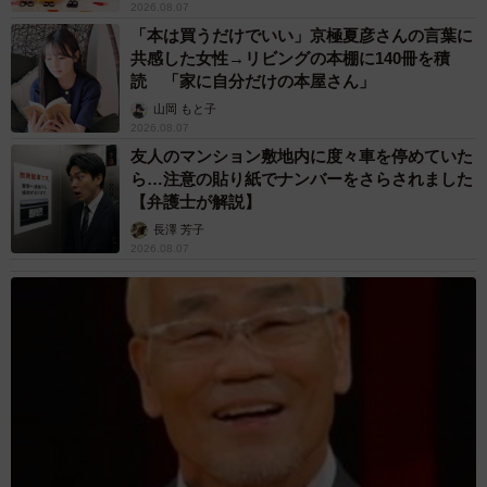
2026.08.07
「本は買うだけでいい」京極夏彦さんの言葉に
共感した女性→リビングの本棚に140冊を積
読 「家に自分だけの本屋さん」
山岡 もと子
2026.08.07
友人のマンション敷地内に度々車を停めていた
ら…注意の貼り紙でナンバーをさらされました
【弁護士が解説】
長澤 芳子
2026.08.07