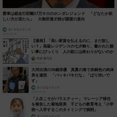
愛車は総走行距離17万キロのホンダレジェンド 「どなたか欲
しい方が居たら」 大御所漫才師が譲渡の意向
まいどなトピック
2026.08.06
【漫画】「高い家賃を払えるのに、まだ欲し
い？」高級レジデンスの七夕飾り、書かれた願
い事にびっくり 人の欲には終わりがないのか
松波 穂乃圭
2026.08.06
大河出演の39歳俳優 真夏の海で赤銅色の肉体
美を連投 「バッキバキだな」「ばり渋いで
す」
まいどなトピック
2026.08.06
「人生こそがバラエティー」 マレーシア移住
を報告した菊地亜美 子どもの教育考え「小学
校へ入学するこのタイミングで挑戦」
まいどなトピック