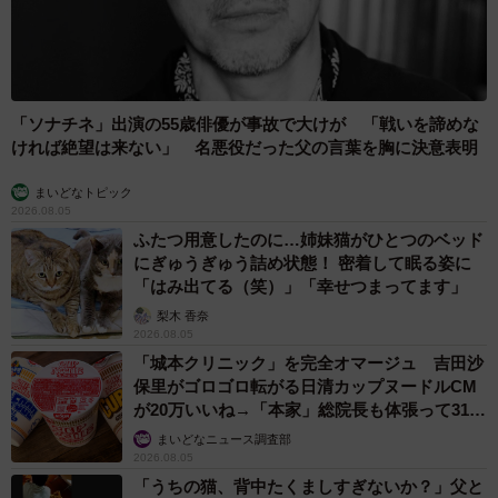
「ソナチネ」出演の55歳俳優が事故で大けが 「戦いを諦めな
ければ絶望は来ない」 名悪役だった父の言葉を胸に決意表明
まいどなトピック
2026.08.05
ふたつ用意したのに…姉妹猫がひとつのベッド
にぎゅうぎゅう詰め状態！ 密着して眠る姿に
「はみ出てる（笑）」「幸せつまってます」
梨木 香奈
2026.08.05
「城本クリニック」を完全オマージュ 吉田沙
保里がゴロゴロ転がる日清カップヌードルCM
が20万いいね→「本家」総院長も体張って31万
いいね
まいどなニュース調査部
2026.08.05
「うちの猫、背中たくましすぎないか？」父と