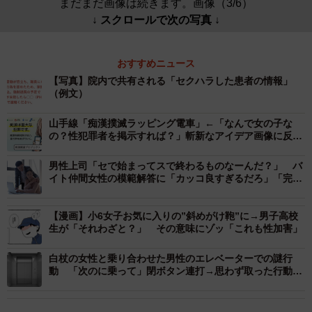
まだまだ画像は続きます。画像（3/6）
↓ スクロールで次の写真 ↓
おすすめニュース
【写真】院内で共有される「セクハラした患者の情報」
（例文）
山手線「痴漢撲滅ラッピング電車」←「なんで女の子な
の？性犯罪者を掲示すれば？」斬新なアイデア画像に反響
「埼京線もやるべき」「痴漢やめるか人間やめるか」
男性上司「セで始まってスで終わるものなーんだ？」 バ
イト仲間女性の模範解答に「カッコ良すぎるだろ」「完璧
な返し！」
【漫画】小6女子お気に入りの”斜めがけ鞄”に→男子高校
生が「それわざと？」 その意味にゾッ「これも性加害」
白杖の女性と乗り合わせた男性のエレベーターでの謎行
動 「次のに乗って」閉ボタン連打→思わず取った行動に
称賛「事件が起きる一歩前だったかも」