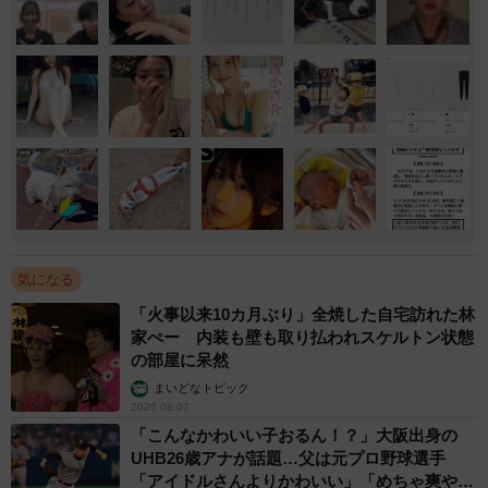
気になる
「火事以来10カ月ぶり」全焼した自宅訪れた林
家ぺー 内装も壁も取り払われスケルトン状態
の部屋に呆然
まいどなトピック
2026.08.07
「こんなかわいい子おるん！？」大阪出身の
UHB26歳アナが話題…父は元プロ野球選手
「アイドルさんよりかわいい」「めちゃ爽や