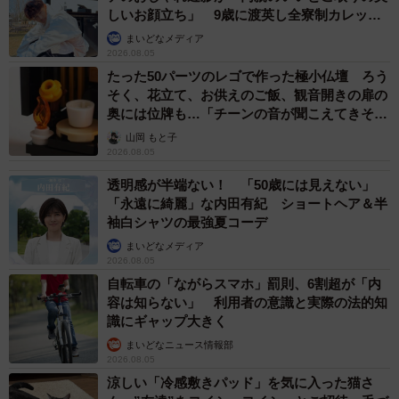
しいお顔立ち」 9歳に渡英し全寮制カレッジ
で学ぶ
まいどなメディア
2026.08.05
たった50パーツのレゴで作った極小仏壇 ろう
そく、花立て、お供えのご飯、観音開きの扉の
奥には位牌も…「チーンの音が聞こえてきそ
う」
山岡 もと子
2026.08.05
透明感が半端ない！ 「50歳には見えない」
「永遠に綺麗」な内田有紀 ショートヘア＆半
袖白シャツの最強夏コーデ
まいどなメディア
2026.08.05
自転車の「ながらスマホ」罰則、6割超が「内
容は知らない」 利用者の意識と実際の法的知
識にギャップ大きく
まいどなニュース情報部
2026.08.05
涼しい「冷感敷きパッド」を気に入った猫さ