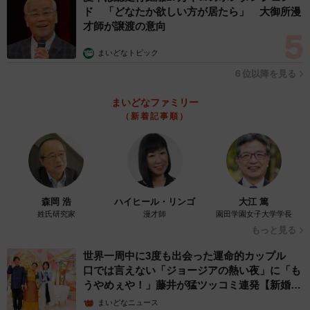
ド 「どなたか欲しい方が居たら」 大御所漫
才師が譲渡の意向
まいどなトピック
６位以降を見る
まいどなファミリー
（新着記事順）
森岡 浩
ハイヒール・リンゴ
大江 篤
姓氏研究家
漫才師
園田学園女子大学学長
もっと見る
世界一周中に3度も出会った運命的カップル
口では言えない「ジョージアの熱い夜」に「も
うやめぇや！」藤井が猛ツッコミ連発【新婚さ
ん】
まいどなニュース