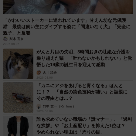
「かわいいストーカーに追われています」甘えん坊な元保護
猫 最後は飼い主にダイブする姿に「間違いなく犬」「完全に
親子」と反響
梨木 香奈
2026.08.06
がんと片目の失明、3時間おきの壮絶な介護を
乗り越えた猫 「叶わないかもしれない」と覚
悟した19歳の誕生日を迎えて感動
古川 諭香
2026.08.06
「カニにアジをあげると青くなる」ほんと
に！？ 「自然の染色技術が凄い」と話題に
その理由とは…？
竹中 友一（RinToris）
2026.08.06
誰も求めていない職場の「謎マナー」、「過剰
な挨拶」や「お土産配り」を抑えた1位は？
やめられない理由は「周りの目」