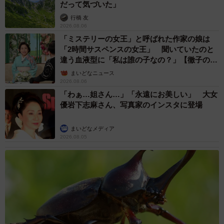
だって気づいた」
行橋 友
2026.08.06
「ミステリーの女王」と呼ばれた作家の娘は
「2時間サスペンスの女王」 聞いていたのと
違う血液型に「私は誰の子なの？」【徹子の部
屋】
まいどなニュース
2026.08.06
「わぁ…姐さん…」「永遠にお美しい」 大女
優岩下志麻さん、写真家のインスタに登場
まいどなメディア
2026.08.05