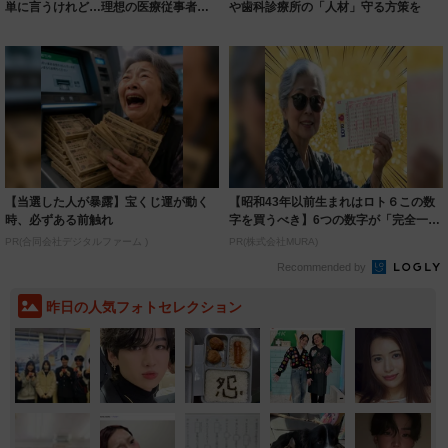
単に言うけれど…理想の医療従事者像
や歯科診療所の「人材」守る方策を
とは
【当選した人が暴露】宝くじ運が動く
【昭和43年以前生まれはロト６この数
時、必ずある前触れ
字を買うべき】6つの数字が「完全一
致」する方...
PR(合同会社デジタルファーム )
PR(株式会社MURA)
Recommended by
昨日の人気フォトセレクション