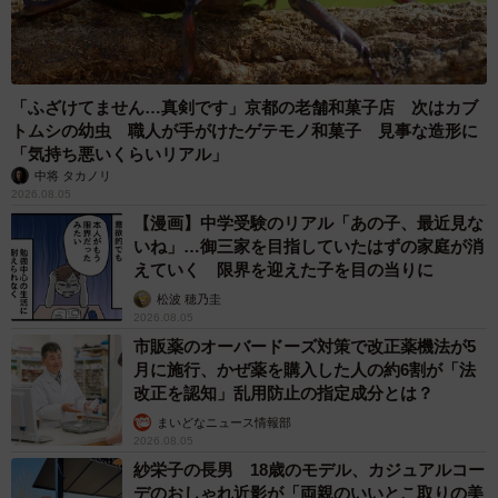
「ふざけてません…真剣です」京都の老舗和菓子店 次はカブ
トムシの幼虫 職人が手がけたゲテモノ和菓子 見事な造形に
「気持ち悪いくらいリアル」
中将 タカノリ
2026.08.05
【漫画】中学受験のリアル「あの子、最近見な
いね」…御三家を目指していたはずの家庭が消
えていく 限界を迎えた子を目の当りに
松波 穂乃圭
2026.08.05
市販薬のオーバードーズ対策で改正薬機法が5
月に施行、かぜ薬を購入した人の約6割が「法
改正を認知」乱用防止の指定成分とは？
まいどなニュース情報部
2026.08.05
紗栄子の長男 18歳のモデル、カジュアルコー
デのおしゃれ近影が「両親のいいとこ取りの美