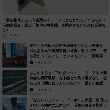
「事故物件」という言葉のイメージにとらわれていませんか？
不動産業者が語る「物件の可能性」を閉ざさないために必要な
こと
平藤 清刀
2026.08.06
東京・千代田区の中央線高架に心ない落書き
歴史ある昌平橋架道橋の被害に怒りの声 「何
も分かってないし、センスも古い」「罰則強化
して」
中将 タカノリ
2026.08.06
もしかすると「下山ダッシュ」 リニア中央新
幹線の長野県駅 在来線との乗り継ぎなし→な
ら走れば間に合うんじゃない？ 惜しい位置関
係が反響
中将 タカノリ
2026.08.06
「なんじゃこりゃ！」「ロボ？」大阪・梅田に
そびえる物体の正体は？ 昭和の遺産を調査し