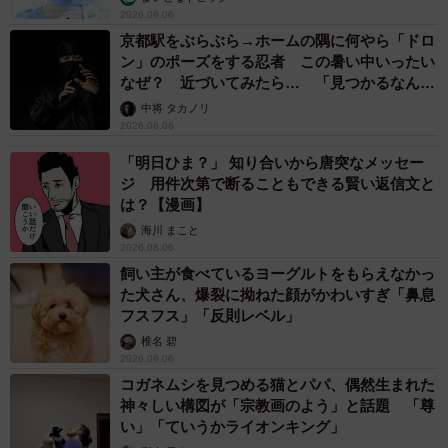
2026.08.06
京都駅をぶらぶら→ホームの隅に何やら「ドロ
ン」のポーズをする忍者 この暑い中いったい
なぜ？ 近づいてみたら… 「見つかるなんて
未熟」
中将 タカノリ
2026.08.06
「明日ひま？」 知り合いから唐突なメッセー
ジ 用件次第で断ることもできる賢い返信文と
は？【漫画】
海川 まこと
2026.08.06
飼い主が食べているヨーグルトをもらえなかっ
た犬さん、爆裂に拗ねた顔がかわいすぎ「鼻息
フスフス」「反則レベル」
椎名 碧
2026.08.06
コガネムシを見つめる猫とパパ、偶然生まれた
神々しい構図が「宗教画のよう」と話題 「尊
い」「ていうかライオンキング」