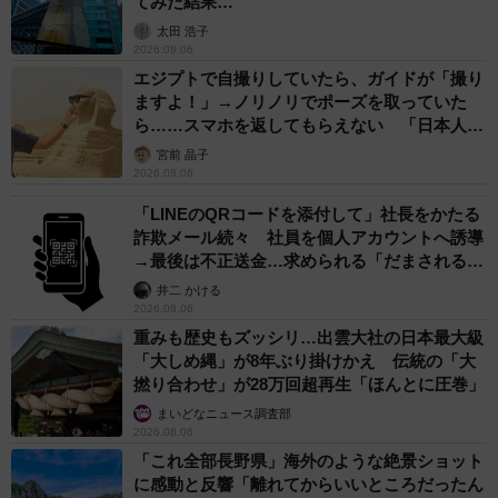
てみた結果…
太田 浩子
2026.08.06
エジプトで自撮りしていたら、ガイドが「撮り
ますよ！」→ノリノリでポーズを取っていた
ら……スマホを返してもらえない 「日本人は
カモ代表かも」「私は6時間で3万円払った」
宮前 晶子
2026.08.06
「LINEのQRコードを添付して」社長をかたる
詐欺メール続々 社員を個人アカウントへ誘導
→最後は不正送金…求められる「だまされる前
提」の対策
井二 かける
2026.08.06
重みも歴史もズッシリ…出雲大社の日本最大級
「大しめ縄」が8年ぶり掛けかえ 伝統の「大
撚り合わせ」が28万回超再生「ほんとに圧巻」
まいどなニュース調査部
2026.08.06
「これ全部長野県」海外のような絶景ショット
に感動と反響「離れてからいいところだったん