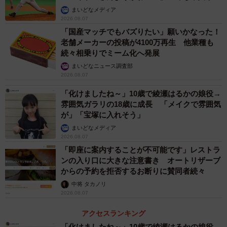
か」
まいどなメディア
2026.08.07
「国産マッチでもバズりたい」願いかなった！
老舗メーカーの投稿が4100万再生 他業種も
続々相乗りでミーム化へ発展
まいどなニュース調査部
2026.08.07
「化けましたね～」10歳で綾瀬はるかの娘役→
雰囲気ガラリの18歳に成長 「メイクで雰囲気
が」「宝塚に入れそう」
まいどなメディア
2026.08.07
「即座に案内することが不可能です」レストラ
ンの入り口に大きな注意書き オートリザーブ
からの予約を拒否するお断りに賛同者続々
中将 タカノリ
2026.08.07
アクセスランキング
「化けましたね～」10歳で綾瀬はるかの娘役→