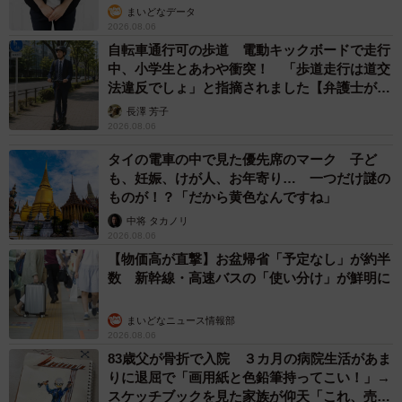
まいどなデータ
2026.08.06
自転車通行可の歩道 電動キックボードで走行
中、小学生とあわや衝突！ 「歩道走行は道交
法違反でしょ」と指摘されました【弁護士が解
説】
長澤 芳子
2026.08.06
タイの電車の中で見た優先席のマーク 子ど
も、妊娠、けが人、お年寄り… 一つだけ謎の
ものが！？「だから黄色なんですね」
中将 タカノリ
2026.08.06
【物価高が直撃】お盆帰省「予定なし」が約半
数 新幹線・高速バスの「使い分け」が鮮明に
まいどなニュース情報部
2026.08.06
83歳父が骨折で入院 ３カ月の病院生活があま
りに退屈で「画用紙と色鉛筆持ってこい！」→
スケッチブックを見た家族が仰天「これ、売れ