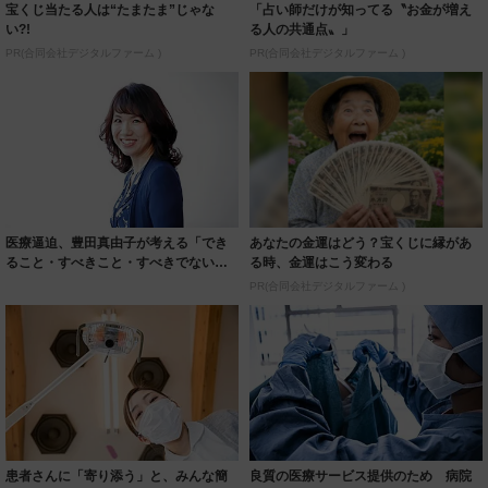
宝くじ当たる人は“たまたま”じゃな
「占い師だけが知ってる〝お金が増え
い?!
る人の共通点〟」
PR(合同会社デジタルファーム )
PR(合同会社デジタルファーム )
医療逼迫、豊田真由子が考える「でき
あなたの金運はどう？宝くじに縁があ
ること・すべきこと・すべきでないこ
る時、金運はこう変わる
と」
PR(合同会社デジタルファーム )
患者さんに「寄り添う」と、みんな簡
良質の医療サービス提供のため 病院