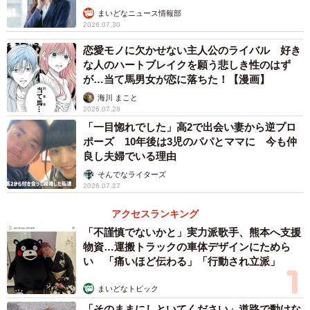
まいどなニュース情報部
2026.07.30
恋愛モノに欠かせない主人公のライバル 好き
な人のハートブレイクを願う悲しき性のはず
が…当て馬男女が恋に落ちた！【漫画】
海川 まこと
2026.07.28
「一目惚れでした」高2で出会い妻から逆プロ
ポーズ 10年後は3児のパパとママに 今も仲
良し夫婦でいる理由
そんでなライターズ
2026.07.27
アクセスランキング
「不謹慎でないかと」実力派歌手、熊本へ支援
物資…運搬トラックの車体デザインにためら
い 「痛いほど伝わる」「行動され立派」
まいどなトピック
「そのままにしといてください」道路で動けな