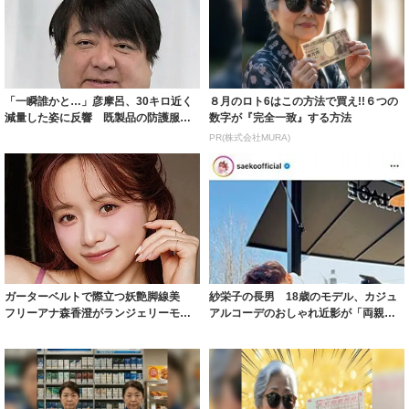
「一瞬誰かと…」彦摩呂、30キロ近く
８月のロト6はこの方法で買え!!６つの
減量した姿に反響 既製品の防護服が
数字が『完全一致』する方法
着られると...
PR(株式会社MURA)
ガーターベルトで際立つ妖艶脚線美
紗栄子の長男 18歳のモデル、カジュ
フリーアナ森香澄がランジェリーモデ
アルコーデのおしゃれ近影が「両親の
ルに ｢PE...
いいとこ取...