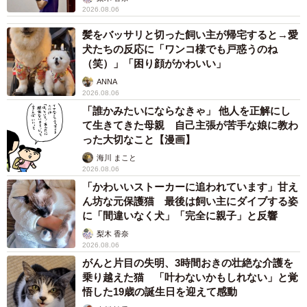
2026.08.06
髪をバッサリと切った飼い主が帰宅すると→愛
犬たちの反応に「ワンコ様でも戸惑うのね
（笑）」「困り顔がかわいい」
ANNA
2026.08.06
「誰かみたいにならなきゃ」 他人を正解にし
て生きてきた母親 自己主張が苦手な娘に教わ
った大切なこと【漫画】
海川 まこと
2026.08.06
「かわいいストーカーに追われています」甘え
ん坊な元保護猫 最後は飼い主にダイブする姿
に「間違いなく犬」「完全に親子」と反響
梨木 香奈
2026.08.06
がんと片目の失明、3時間おきの壮絶な介護を
乗り越えた猫 「叶わないかもしれない」と覚
悟した19歳の誕生日を迎えて感動