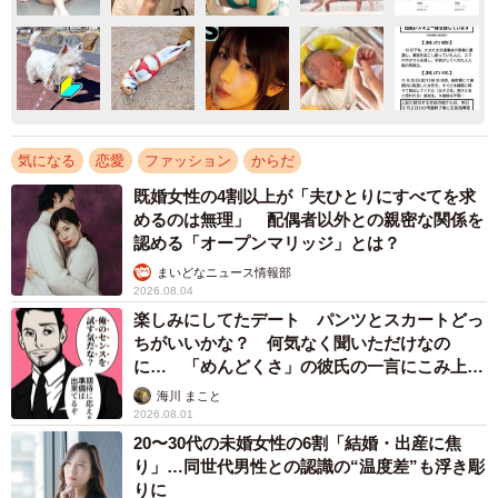
気になる
恋愛
ファッション
からだ
既婚女性の4割以上が「夫ひとりにすべてを求
めるのは無理」 配偶者以外との親密な関係を
認める「オープンマリッジ」とは？
まいどなニュース情報部
2026.08.04
楽しみにしてたデート パンツとスカートどっ
ちがいいかな？ 何気なく聞いただけなの
に… 「めんどくさ」の彼氏の一言にこみ上げ
る寂しさ【漫画】
海川 まこと
2026.08.01
20〜30代の未婚女性の6割「結婚・出産に焦
り」…同世代男性との認識の“温度差”も浮き彫
りに