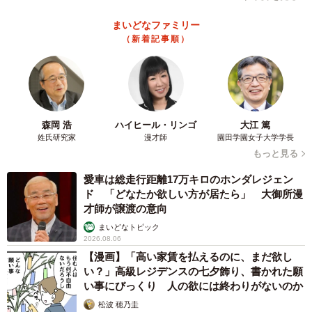
まいどなファミリー
（新着記事順）
森岡 浩
ハイヒール・リンゴ
大江 篤
姓氏研究家
漫才師
園田学園女子大学学長
もっと見る
愛車は総走行距離17万キロのホンダレジェン
ド 「どなたか欲しい方が居たら」 大御所漫
才師が譲渡の意向
まいどなトピック
2026.08.06
【漫画】「高い家賃を払えるのに、まだ欲し
い？」高級レジデンスの七夕飾り、書かれた願
い事にびっくり 人の欲には終わりがないのか
松波 穂乃圭