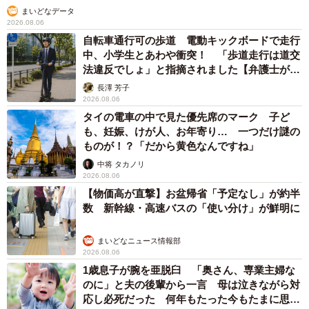
まいどなデータ
2026.08.06
自転車通行可の歩道 電動キックボードで走行
中、小学生とあわや衝突！ 「歩道走行は道交
法違反でしょ」と指摘されました【弁護士が解
説】
長澤 芳子
2026.08.06
タイの電車の中で見た優先席のマーク 子ど
も、妊娠、けが人、お年寄り… 一つだけ謎の
ものが！？「だから黄色なんですね」
中将 タカノリ
2026.08.06
【物価高が直撃】お盆帰省「予定なし」が約半
数 新幹線・高速バスの「使い分け」が鮮明に
まいどなニュース情報部
2026.08.06
1歳息子が腕を亜脱臼 「奥さん、専業主婦な
のに」と夫の後輩から一言 母は泣きながら対
応し必死だった 何年もたった今もたまに思い