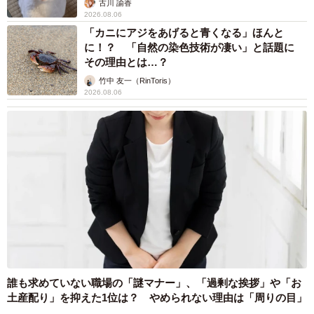
古川 諭香
2026.08.06
「カニにアジをあげると青くなる」ほんと
に！？ 「自然の染色技術が凄い」と話題に
その理由とは…？
竹中 友一（RinToris）
2026.08.06
誰も求めていない職場の「謎マナー」、「過剰な挨拶」や「お
土産配り」を抑えた1位は？ やめられない理由は「周りの目」