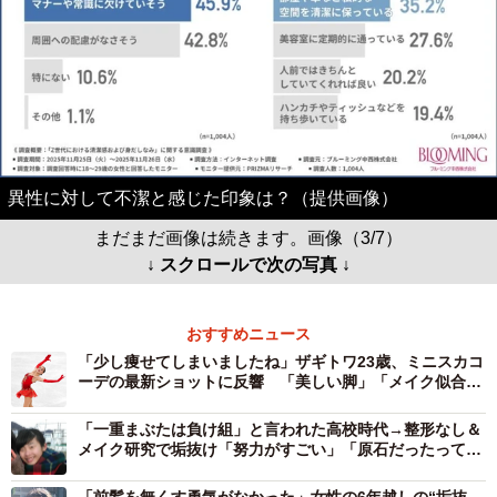
異性に対して不潔と感じた印象は？（提供画像）
まだまだ画像は続きます。画像（3/7）
↓ スクロールで次の写真 ↓
おすすめニュース
「少し痩せてしまいましたね」ザギトワ23歳、ミニスカコ
ーデの最新ショットに反響 「美しい脚」「メイク似合っ
てる」
「一重まぶたは負け組」と言われた高校時代→整形なし＆
メイク研究で垢抜け「努力がすごい」「原石だったってこ
と」
「前髪を無くす勇気がなかった」女性の6年越しの“垢抜