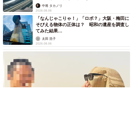
係が反響
中将 タカノリ
2026.08.06
「なんじゃこりゃ！」「ロボ？」大阪・梅田に
そびえる物体の正体は？ 昭和の遺産を調査し
てみた結果…
太田 浩子
2026.08.06
エジプトで自撮りしていたら、ガイドが「撮りますよ！」→ノ
リノリでポーズを取っていたら……スマホを返してもらえな