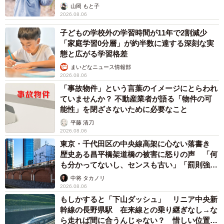
出し…
山岡 もと子
2026.08.06
子どもの学校外の学習時間が11年で2割減少
「家庭学習0分層」が約半数に達する深刻な実
態と広がる学習格差
まいどなニュース情報部
2026.08.06
「事故物件」という言葉のイメージにとらわれ
ていませんか？ 不動産業者が語る「物件の可
能性」を閉ざさないために必要なこと
平藤 清刀
2026.08.06
東京・千代田区の中央線高架に心ない落書き
歴史ある昌平橋架道橋の被害に怒りの声 「何
も分かってないし、センスも古い」「罰則強化
して」
中将 タカノリ
2026.08.06
もしかすると「下山ダッシュ」 リニア中央新
幹線の長野県駅 在来線との乗り継ぎなし→な
ら走れば間に合うんじゃない？ 惜しい位置関