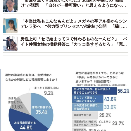
け”が話題 「自分が一番可愛い」と思えるようになっ
た“引き算メイク”の発見
「本当は私もこんなもんだよ」メガネの卒アル姿からシン
デレラ姿へ “努力型プリンセス”が垢抜け公開 「騙して
てごめんね」と過去写真を出した理由
男性上司「セで始まってスで終わるものなーんだ？」 バ
イト仲間女性の模範解答に「カッコ良すぎるだろ」「完璧
な返し！」