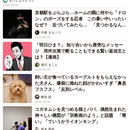
まいどなトピック
2026.08.06
京都駅をぶらぶら→ホームの隅に何やら「ドロ
ン」のポーズをする忍者 この暑い中いったい
なぜ？ 近づいてみたら… 「見つかるなんて
未熟」
中将 タカノリ
2026.08.06
「明日ひま？」 知り合いから唐突なメッセー
ジ 用件次第で断ることもできる賢い返信文と
は？【漫画】
海川 まこと
2026.08.06
飼い主が食べているヨーグルトをもらえなかっ
た犬さん、爆裂に拗ねた顔がかわいすぎ「鼻息
フスフス」「反則レベル」
椎名 碧
2026.08.06
コガネムシを見つめる猫とパパ、偶然生まれた
神々しい構図が「宗教画のよう」と話題 「尊
い」「ていうかライオンキング」
梨木 香奈