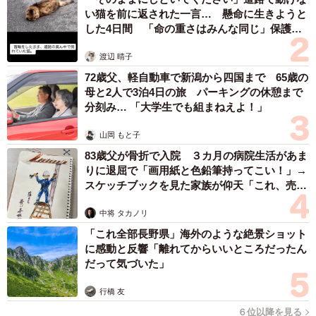
い猫を前に返された一言… 懸命に生きようと
した4日間 「命の重さはみんな同じ」保護団
体代表の訴え
渡辺 晴子
72歳父、軽自動車で新潟から四国まで 65歳の
母と2人で3泊4日の旅 パーキングの休憩まで
分刻み… 「大学生でも組まねえよ！」
山岡 もと子
83歳父が骨折で入院 ３カ月の病院生活があま
りに退屈で「画用紙と色鉛筆持ってこい！」→
スケッチブックを見た家族が仰天「これ、売れ
ますよ…」
中将 タカノリ
「これ全部長野県」海外のような絶景ショット
に感動と反響「離れてからいいところだったん
だって気づいた」
行橋 友
６位以降を見る