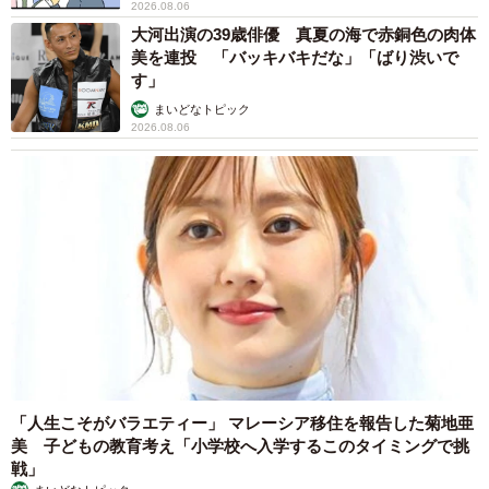
2026.08.06
大河出演の39歳俳優 真夏の海で赤銅色の肉体
美を連投 「バッキバキだな」「ばり渋いで
す」
まいどなトピック
2026.08.06
「人生こそがバラエティー」 マレーシア移住を報告した菊地亜
美 子どもの教育考え「小学校へ入学するこのタイミングで挑
戦」