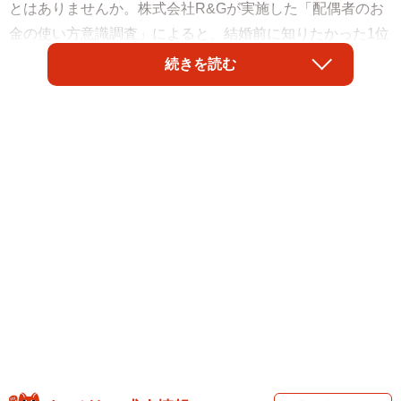
とはありませんか。株式会社R&Gが実施した「配偶者のお
金の使い方意識調査」によると、結婚前に知りたかった1位
は「貯蓄していない」でした。
続きを読む
人材派遣サービスなどを提供するR&Gが、全国の既婚男女
421人（女性297人／男性124人）を対象に、2025年3月に
調べました。