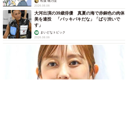
松波 穂乃圭
2026.08.06
大河出演の39歳俳優 真夏の海で赤銅色の肉体
美を連投 「バッキバキだな」「ばり渋いで
す」
まいどなトピック
2026.08.06
「人生こそがバラエティー」 マレーシア移住を報告した菊地亜
美 子どもの教育考え「小学校へ入学するこのタイミングで挑
戦」