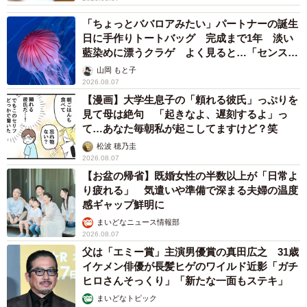
職場の付き合いで始めたのは理解できるけど、ゴルフスク
ールや用品の出費が予想以上で、生活費にしわ寄せが来て
「ちょっとババロアみたい」パートナーの誕生
日に手作りトートバッグ 完成まで1年 淡い
ストレスでした（40代女性）
藍染めに漂うクラゲ よく見ると…「センスす
・飲みや食事に行くと、かっこつけて人より余分に支払っ
ごい」
山岡 もと子
ている（50代以上女性）
2026.08.07
【漫画】大学生息子の「頼れる彼氏」っぷりを
結婚前に確認すべきだったこと
見て母は絶句 「起きなよ、遅刻するよ」っ
て…あなた毎朝私が起こしてますけど？笑
松波 穂乃圭
2026.08.07
【お盆の帰省】既婚女性の半数以上が「日常よ
り疲れる」 気遣いや準備で深まる夫婦の温度
感ギャップ鮮明に
まいどなニュース情報部
2026.08.07
父は「エミー賞」主演男優賞の真田広之 31歳
イケメン俳優が長髪ヒゲのワイルド近影「ガチ
ヒロさんそっくり」「新たな一面もステキ」
まいどなトピック