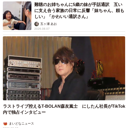
難聴のお姉ちゃんに5歳の妹が手話通訳 互い
【1位 趣味にお金をかけすぎる】
に支え合う家族の日常に反響「妹ちゃん、頼も
・趣味にお金がかかりすぎてしまい、なかなか支払いが終
しい」「かわいい通訳さん」
わらないリボ払いをしていた（30代女性）
五ヶ瀬 あお
2026.08.07
・趣味には際限なくお金を使う（50代以上男性）
【2位 計画性のない使い方】
・計画性の欠如。配偶者が予告なしで大きな支出をした
り、予算をオーバーすることがあったりして、生活費のや
りくりが難しいこともあった（20代女性）
・貯金をする意味がわからないと言って、給与を全額使っ
てしまう。そのため子どもの幼稚園の入学金などは、私の
独身時代の貯金から払った（50代以上女性）
ラストライブ控えるT-BOLAN森友嵐士 にしたん社長がTikTok
【3位 家計に無頓着】
内で独占インタビュー
・目先のことしか考えてないようで、貯蓄や保険等に関し
てノータッチなので、将来を不安に感じるときがある（20
まいどなニュース