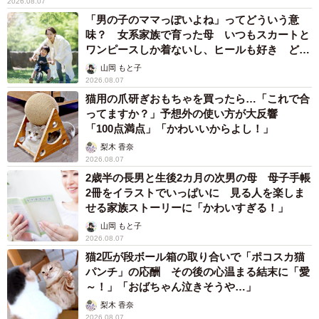
2026.08.07
代女性）
「男の子のママっぽいよね」ってどういう意
・家計に無頓着。無頓着ゆえに私主導でお金を管理できる
味？ 女系家族で育った母 いつもスカートと
のは楽ですが、「光熱費をポイントのつかない口座引き落
ワンピースしか着ないし、ヒールも好き どの
へんが…
としにする」「割高なガソリンスタンドで給油」など、節
山岡 もと子
2026.08.07
約志向がまったくないのには困りました（30代女性）
猫用の爪研ぎおもちゃを買ったら…「これで合
ってますか？」予想外の使い方が大反響
【4位 家計に厳しすぎる】
「100点満点」「かわいいからよし！」
・家計簿に執着しすぎて、遊べないことも多かった（20代
梨木 香奈
2026.08.07
男性）
2歳半の長男と生後2カ月の次男の母 母子手帳
・買い物の方法に異常なほどこだわりがあり、お得なスー
2冊をイラストでいっぱいに 見る人を楽しま
パーや買い方でないと怒る（30代女性）
せる家族ストーリーに「かわいすぎる！」
・節約が趣味になっていて、最低限しかお金を使わないの
山岡 もと子
2026.08.07
で、娯楽などを楽しめません（40代女性）
猫2匹が段ボール箱の取り合いで「ポコスカ猫
パンチ」の応酬 その後の心温まる結末に「愛
【5位 交際費が多い】
～！」「おばちゃん泣きそうや…」
・結婚後は配偶者のゴルフが家計を圧迫して困りました。
梨木 香奈
2026.08.07