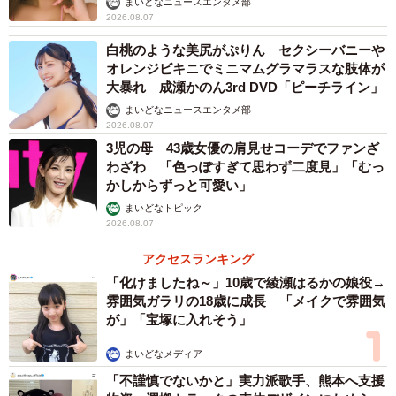
まいどなニュースエンタメ部
たい」
2026.08.07
たせたら持たせただけ使ってしまい、何にお金を使ったか
すら把握していないことがありました。お金の使い方をし
白桃のような美尻がぷりん セクシーバニーや
オレンジビキニでミニマムグラマラスな肢体が
っかりと確認しておくべきだと感じました（30代女性）
大暴れ 成瀬かのん3rd DVD「ピーチライン」
・独身時代は母親がすべて管理していたようで、お金の管
まいどなニュースエンタメ部
理が全然できませんでした（50代以上男性）
2026.08.07
3児の母 43歳女優の肩見せコーデでファンざ
わざわ 「色っぽすぎて思わず二度見」「むっ
【5位 お金に厳しい】
かしからずっと可愛い」
・ついていけないほどの節約家（20代男性）
まいどなトピック
・1円単位で管理するなど、家計の管理が厳しすぎる（30代
2026.08.07
女性）
アクセスランキング
・ケチすぎて「バスに乗らず歩け」「何かと買わずに作
「化けましたね～」10歳で綾瀬はるかの娘役→
れ」と言われます。金銭感覚を結婚前に知りたかったです
雰囲気ガラリの18歳に成長 「メイクで雰囲気
（50代以上女性）
が」「宝塚に入れそう」
まいどなメディア
【6位 借金があった】
「不謹慎でないかと」実力派歌手、熊本へ支援
・借金やローンがあった。具体的には、クレジットカード