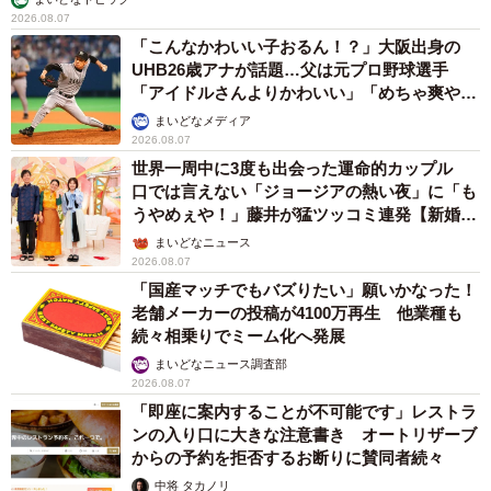
か」程度は、聞いておいてもいいと思います（40代女性）
2026.08.07
・貯蓄額を知っていると、将来の生活設計を描きやすいで
「こんなかわいい子おるん！？」大阪出身の
UHB26歳アナが話題…父は元プロ野球選手
す（50代以上女性）
「アイドルさんよりかわいい」「めちゃ爽や
か」
まいどなメディア
【2位 支出の内訳】
2026.08.07
・過去、どんなことにお金を使ってきたか。出会った当初
世界一周中に3度も出会った運命的カップル
だけでなく、過去のことまで聞いて、傾向を知っておけば
口では言えない「ジョージアの熱い夜」に「も
うやめぇや！」藤井が猛ツッコミ連発【新婚さ
よかった（30代女性）
ん】
まいどなニュース
・一人暮らししたときの家計簿など、自分と内訳にどのよ
2026.08.07
うな違いがあるか把握しておきたかった（40代男性）
「国産マッチでもバズりたい」願いかなった！
老舗メーカーの投稿が4100万再生 他業種も
続々相乗りでミーム化へ発展
【3位 結婚後の家計管理方法】
まいどなニュース調査部
・結婚後、家計管理をどうするかを先に決めておけばよか
2026.08.07
ったです。具体的にはお小遣い制や分担など（30代女性）
「即座に案内することが不可能です」レストラ
・「旅行」「車」「家電」「ローン」など大きな支出につ
ンの入り口に大きな注意書き オートリザーブ
からの予約を拒否するお断りに賛同者続々
いて、夫婦間の負担割合を話し合っておけばよかった（50
中将 タカノリ