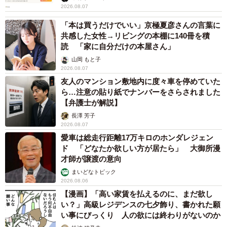
代以上男性）
2026.08.07
「本は買うだけでいい」京極夏彦さんの言葉に
【4位 現在の家計管理状況】
共感した女性→リビングの本棚に140冊を積
・お金の管理に対する考え方（20代男性）
読 「家に自分だけの本屋さん」
・家計管理をどのようにしているのかを聞けばよかった
山岡 もと子
（30代女性）
2026.08.07
友人のマンション敷地内に度々車を停めていた
ら…注意の貼り紙でナンバーをさらされました
【5位 趣味にかけているお金】
【弁護士が解説】
・熱を入れているスマホゲームがあったのは知っていた
長澤 芳子
が、課金していたかを確認していなかったので、確認して
2026.08.07
愛車は総走行距離17万キロのホンダレジェン
いればよかった（30代女性）
ド 「どなたか欲しい方が居たら」 大御所漫
・どれくらいお金のかかる趣味なのかを知っておきたかっ
才師が譲渡の意向
た（50代以上男性）
まいどなトピック
2026.08.06
【出典】株式会社R&G
【漫画】「高い家賃を払えるのに、まだ欲し
い？」高級レジデンスの七夕飾り、書かれた願
https://r-andg.jp/
い事にびっくり 人の欲には終わりがないのか