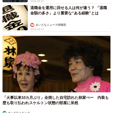
2026.08.07
退職金を運用に回せる人は何が違う？ 「退職
金額の多さ」より重要な“ある経験”とは
4/4
まいどなニュース情報部
結婚前に確認すべきだった配偶者のお金の使い方。（提供画像）
2026.08.07
結婚前に確認すべきだった配偶者のお金の使い方は、「貯
蓄額」（23.8%）が最多。「支出の内訳」（22.6%）、「結
婚後の家計管理方法」（21.1%）、「現在の家計管理状
況」（11.6%）、「趣味にかけているお金」（9.3%）と続
きました。
【1位 貯蓄額】
・まさか貯金していないなんて思っていなかったので、は
っきりと貯金がいくらあるか聞いておけばよかったのかな
「火事以来10カ月ぶり」全焼した自宅訪れた林家ぺー 内装も
と思いますが、なかなか聞きづらい質問ではあります。
壁も取り払われスケルトン状態の部屋に呆然
「人生設計のために、貯金は毎月いくらくらいしている
まいどなトピック