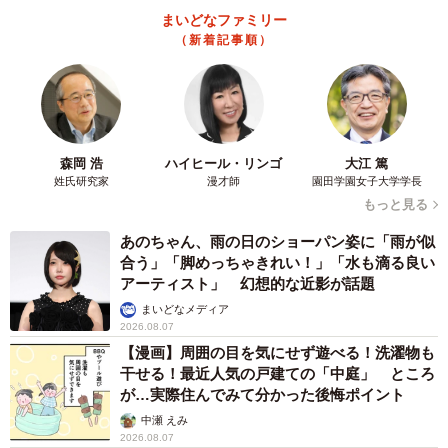
まいどなファミリー
（新着記事順）
森岡 浩
ハイヒール・リンゴ
大江 篤
姓氏研究家
漫才師
園田学園女子大学学長
もっと見る
あのちゃん、雨の日のショーパン姿に「雨が似
3/4
合う」「脚めっちゃきれい！」「水も滴る良い
アーティスト」 幻想的な近影が話題
配偶者のお金の使い方で困ったことについて。（提供画像）
まいどなメディア
2026.08.07
結婚後に配偶者のお金の使い方で困ったことは、「趣味に
【漫画】周囲の目を気にせず遊べる！洗濯物も
お金をかけすぎる」（20.7%）が最多。「計画性のない使
干せる！最近人気の戸建ての「中庭」 ところ
い方」（16.9％）、「家計に無頓着」（11.2%）、「家計に
が…実際住んでみて分かった後悔ポイント
厳しすぎる」（7.6%）でした。
中瀬 えみ
2026.08.07