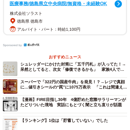
医療事務/徳島県立中央病院/無資格・未経験OK
結婚前に知りたかった配偶者のお金の使い方（提供画像）
株式会社ソラスト
徳島県 徳島市
結婚前に知りたかった配偶者のお金の使い方の1位「貯蓄し
アルバイト・パート：時給1,100円
ていない」で23.5%。2位は「浪費癖がある」（16.9%）、3
位は「娯楽費が多い」（14.0%）、4位は「お金の管理がで
Sponsored by
きない」（10.5%）、5位は「お金に厳しい」（10.2%）で
した。
おすすめニュース
シュレッダーにかけた封筒に「五千円札」が入ってた！→
それぞれの回答には、以下のようなコメントが寄せられま
呆然としてると、次女「修復できるかも」 家族4人で挑
んでみたら……
した。
スーパーで「322円の国産牛肉」を発見！？→レジで真顔
に…値引きシールの“罠”に1075万表示 「これは間違え
る」「どんまい」
【1位 貯蓄していない】
【漫画】FIRE目指し30年 4億貯めた窓際サラリーマンが
・稼いだ分を全部使ってしまう人で、貯金ができていなか
たどりついた境地 実話にもとづく闇と立ち直りが話題
った（30代女性）
・私20代、夫30代後半で結婚しました。お互いに実家暮ら
【ランキング】1位は「貯蓄していない」でした
しで、私はコツコツと貯金するタイプなので、夫には私以