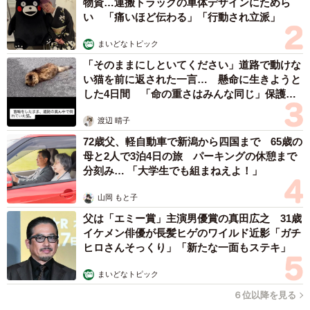
物資…運搬トラックの車体デザインにためら
のリボ払いを頻繁に利用していて、学生ローンやカーロー
い 「痛いほど伝わる」「行動され立派」
ンも多額であった。消費者金融からの借り入れもあった
まいどなトピック
（30代男性）
「そのままにしといてください」道路で動けな
・奨学金の返済があったことを、事前に説明してほしかっ
い猫を前に返された一言… 懸命に生きようと
た（50代以上女性）
した4日間 「命の重さはみんな同じ」保護団
体代表の訴え
渡辺 晴子
【7位 ギャンブルしている】
72歳父、軽自動車で新潟から四国まで 65歳の
・隠れてギャンブルしていて、ローンもブラックリストに
母と2人で3泊4日の旅 パーキングの休憩まで
載っていて通らなかった（30代女性）
分刻み… 「大学生でも組まねえよ！」
・パチンコ好きで、一度行くと飽きるまで毎日のように通
山岡 もと子
いたくなるようだった（40代女性）
父は「エミー賞」主演男優賞の真田広之 31歳
イケメン俳優が長髪ヒゲのワイルド近影「ガチ
結婚後に配偶者のお金の使い方で困ったこと
ヒロさんそっくり」「新たな一面もステキ」
まいどなトピック
６位以降を見る