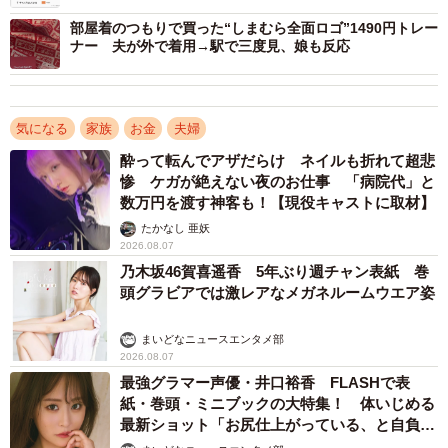
上に貯金があるものと思っていました。しかし結婚後に貯
部屋着のつもりで買った“しまむら全面ロゴ”1490円トレー
金はいくらあるのか聞いてみたところ、まさかの貯金ゼロ
ナー 夫が外で着用→駅で三度見、娘も反応
でした（40代女性）
【2位 浪費癖がある】
気になる
家族
お金
夫婦
・身なりだけ見るとミニマリストと思わせるほど服や外見
酔って転んでアザだらけ ネイルも折れて超悲
にお金をかけないので、まったくお金の心配をしていなか
惨 ケガが絶えない夜のお仕事 「病院代」と
数万円を渡す神客も！【現役キャストに取材】
った。しかし実は外見以外のことで散財する「隠れ浪費
たかなし 亜妖
家」だった（20代女性）
2026.08.07
・すぐに車を買い替える浪費癖（30代女性）
乃木坂46賀喜遥香 5年ぶり週チャン表紙 巻
頭グラビアでは激レアなメガネルームウエア姿
【3位 娯楽費が多い】
・ソシャゲの課金に使うこと（30代男性）
まいどなニュースエンタメ部
2026.08.07
・趣味関連の金銭感覚が違った（40代女性）
最強グラマー声優・井口裕香 FLASHで表
紙・巻頭・ミニブックの大特集！ 体いじめる
【4位 お金の管理ができない】
最新ショット「お尻仕上がっている、と自負し
ています」「いくつになっても理想の身体でい
・配偶者は月の支出がどのくらいか把握できておらず、持