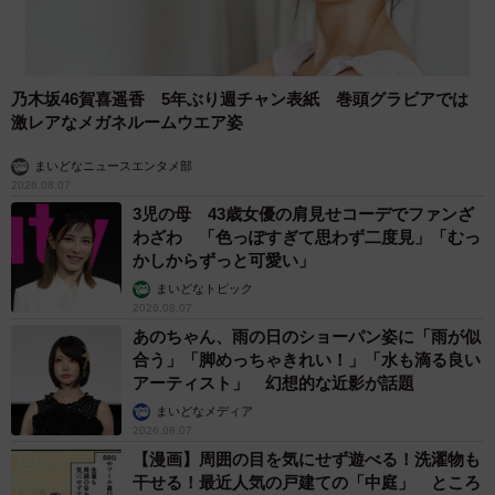
乃木坂46賀喜遥香 5年ぶり週チャン表紙 巻頭グラビアでは
激レアなメガネルームウエア姿
まいどなニュースエンタメ部
2026.08.07
3児の母 43歳女優の肩見せコーデでファンざ
わざわ 「色っぽすぎて思わず二度見」「むっ
かしからずっと可愛い」
まいどなトピック
2026.08.07
あのちゃん、雨の日のショーパン姿に「雨が似
合う」「脚めっちゃきれい！」「水も滴る良い
アーティスト」 幻想的な近影が話題
まいどなメディア
2026.08.07
【漫画】周囲の目を気にせず遊べる！洗濯物も
干せる！最近人気の戸建ての「中庭」 ところ