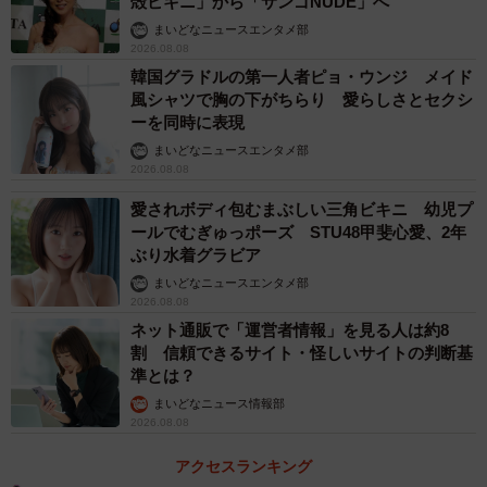
殻ビキニ」から「サンゴNUDE」へ
を広げた場合、医療機関が損害賠償責任を問われる可能性
まいどなニュースエンタメ部
2026.08.08
もあります。
韓国グラドルの第一人者ピョ・ウンジ メイド
風シャツで胸の下がちらり 愛らしさとセクシ
さらに「医師法第19条の応召義務（正当な理由なく診療を
ーを同時に表現
拒んではならない）」についても、山吹さんはこう語りま
まいどなニュースエンタメ部
2026.08.08
す。
愛されボディ包むまぶしい三角ビキニ 幼児プ
「感染リスクの高い行動を取っている、施設ルールに従わ
ールでむぎゅっポーズ STU48甲斐心愛、2年
ぶり水着グラビア
ない──これらは『正当な理由』として、診療をお断りでき
まいどなニュースエンタメ部
ると考えています。患者さん自身を守るためにも必要な線
2026.08.08
引きです」
ネット通販で「運営者情報」を見る人は約8
割 信頼できるサイト・怪しいサイトの判断基
準とは？
まいどなニュース情報部
2026.08.08
アクセスランキング