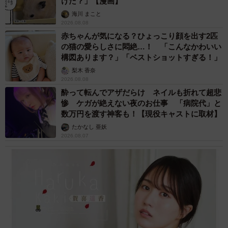
けた？」【漫画】
海川 まこと
2026.08.08
赤ちゃんが気になる？ひょっこり顔を出す2匹
の猫の愛らしさに悶絶…！ 「こんなかわいい
構図あります？」「ベストショットすぎる！」
梨木 香奈
2026.08.08
酔って転んでアザだらけ ネイルも折れて超悲
惨 ケガが絶えない夜のお仕事 「病院代」と
数万円を渡す神客も！【現役キャストに取材】
たかなし 亜妖
2026.08.07