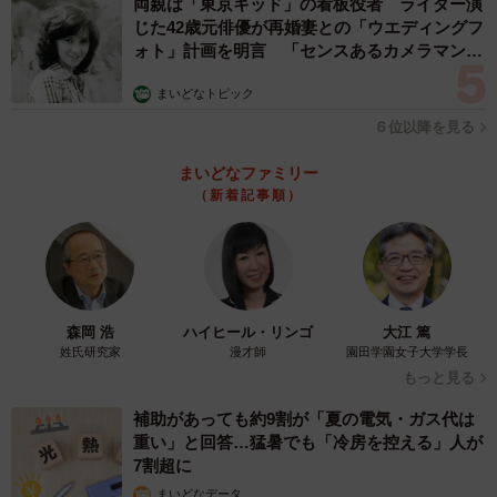
両親は「東京キッド」の看板役者 ライダー演
たが、2023年は38086人、2024年も35865人と、2〜3割し
じた42歳元俳優が再婚妻との「ウエディングフ
か減っていないんです」
ォト」計画を明言 「センスあるカメラマン求
む」
まいどなトピック
また、現在の感染者推計は年間約1200万人（※5類化以降
６位以降を見る
は、実際の感染者数が把握できなくなっているため、過去
の死者数と感染者数から山吹さんが単純計算した推計）。
まいどなファミリー
その半数が20〜40代の若者とされています（※新型コロナ
（新着記事順）
ウイルス感染症対策アドバイザリーボード参照）。
「若いからといって安心できません。感染者の約6%には後
遺症（※WHOのレポート参照）が見られ、毎日1000人近く
森岡 浩
ハイヒール・リンゴ
大江 篤
の若者が新たに後遺症になっています」
姓氏研究家
漫才師
園田学園女子大学学長
もっと見る
「マスクをする」ただそれだけで守れる命がある
補助があっても約9割が「夏の電気・ガス代は
重い」と回答…猛暑でも「冷房を控える」人が
最後に、山吹さんはこう訴えます。
7割超に
まいどなデータ