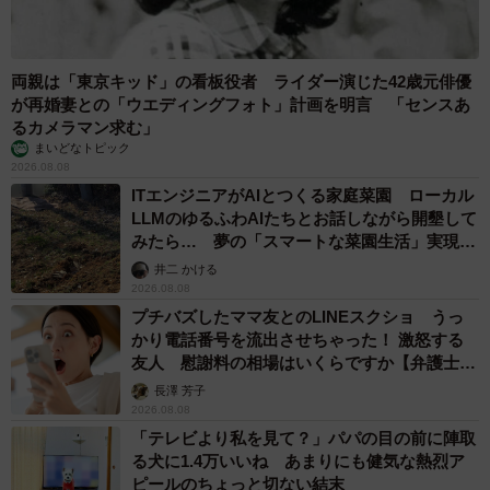
両親は「東京キッド」の看板役者 ライダー演じた42歳元俳優
が再婚妻との「ウエディングフォト」計画を明言 「センスあ
るカメラマン求む」
まいどなトピック
2026.08.08
ITエンジニアがAIとつくる家庭菜園 ローカル
LLMのゆるふわAIたちとお話しながら開墾して
みたら… 夢の「スマートな菜園生活」実現な
るか
井二 かける
2026.08.08
プチバズしたママ友とのLINEスクショ うっ
かり電話番号を流出させちゃった！ 激怒する
友人 慰謝料の相場はいくらですか【弁護士が
解説】
長澤 芳子
2026.08.08
「テレビより私を見て？」パパの目の前に陣取
る犬に1.4万いいね あまりにも健気な熱烈ア
ピールのちょっと切ない結末