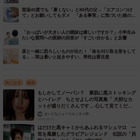
れます。感染すると重症化しやすいため、症状がなくても
な返し！」
来院者全員にマスク着用をお願いしています」
室温40度でも「暑くない」と80代の父→「エアコンつけ
て」とお願いしてもダメ 「ある事実」に気づいた娘の熱
中症対策が大成功
一見健康そうに見えても、無症状感染や発症前の感染力は
「おっぱいが大きい人の聴診は嬉しいですか？」小学生み
十分ある──そのことを医療現場で肌身に感じているといい
たいな質問への医師の回答が「すごい分かる」と反響
ます。
尿と一緒に恐ろしいものが出た！「命を刈り取る形をして
る」→実は暑いと起きやすい、男性は要注意
「当院ではマスクを忘れた方には無料でお渡ししていま
す。それほど重要な感染対策なのです」
気になる
健康
法律的にも「お願い」は正当
もしかしてノーパン？ 素肌に黒ストッキング
投稿では、マスク着用の“法的根拠”についても触れられまし
とハイレグ ちとせよしの写真集「 大胆なカ
た。
ットが盛りだくさんです… 心して見てくださ
い」
まいどなニュースエンタメ部
2026.08.08
たとえば民法521条（契約自由の原則）では、施設の利用条
はだけた黒キャミからあふれるマシュマロ 一
件として「マスク着用」を求めることが可能です。また、
世を風靡したグラビアレジェンド 伝説の「貝
709条（不法行為）により、マスク非着用者を放置して感染