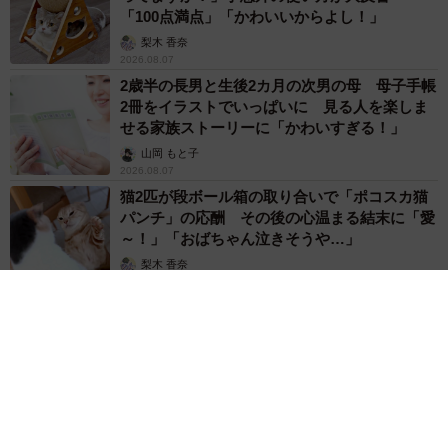
「100点満点」「かわいいからよし！」
梨木 香奈
2026.08.07
2歳半の長男と生後2カ月の次男の母 母子手帳
2冊をイラストでいっぱいに 見る人を楽しま
せる家族ストーリーに「かわいすぎる！」
山岡 もと子
2026.08.07
猫2匹が段ボール箱の取り合いで「ポコスカ猫
パンチ」の応酬 その後の心温まる結末に「愛
～！」「おばちゃん泣きそうや…」
梨木 香奈
2026.08.07