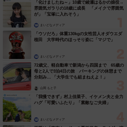
「化けましたね～」10歳で綾瀬はるかの娘役→
雰囲気ガラリの18歳に成長 「メイクで雰囲気
が」「宝塚に入れそう」
まいどなメディア
「ウソだろ」体重130kgの女性芸人オダウエダ
植田 大学時代のほっそり姿に「マジで」
3/3
まいどなメディア
“終わってない”コロナ 若者にも後遺症リスク（photoACより
72歳父、軽自動車で新潟から四国まで 65歳の
「himawariin」さん撮影、イメージ画像）
母と2人で3泊4日の旅 パーキングの休憩まで
分刻み… 「大学生でも組まねえよ！」
“終わってない”コロナ 若者にも後遺症リスク
山岡 もと子
2023年5月の「5類移行」以降、社会には“コロナ明け”ムー
「我慢できず」村上佳菜子、イケメン夫と全力
ドが漂っています。
ハグ「可愛いふたり」「素敵なご夫婦」
「でも、死者数を見ればそう言い切れません。厚生労働省
まいどなメディア
の人口動態統計によると、2022年の死者数は47638人でし