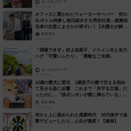
まいどなメディア
2026.08.08
オフィスに置かれたウォーターサーバー 空の
2Lボトル持参し毎日給水する男性社員→総務担
当者の注意にまさかの逆ギレ！【弁護士が解
説】
長澤 芳子
2026.08.08
「我慢できず」村上佳菜子、イケメン夫と全力
ハグ「可愛いふたり」「素敵なご夫婦」
まいどなメディア
2026.08.08
12歳の愛犬に変化 1歳息子の膝で甘える初め
て見せる姿に反響 これまで「見守る立場」だ
ったのに…「頭ポンポンが愛に満ちている」
「尊…」
梨木 香奈
2026.08.08
何かと人に舐められた黒髪時代 30代後半で金
髪デビューしたら…人生が激変！【漫画】