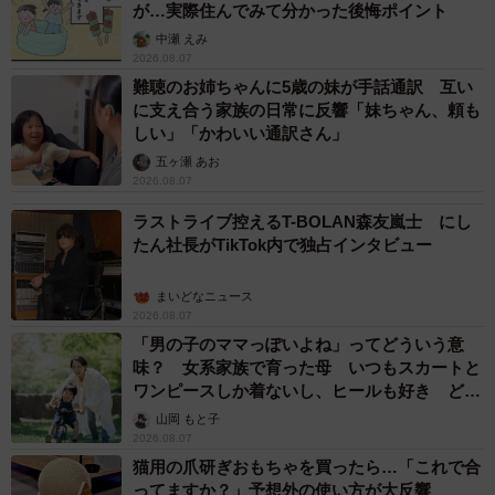
が…実際住んでみて分かった後悔ポイント
中瀬 えみ
2026.08.07
難聴のお姉ちゃんに5歳の妹が手話通訳 互い
に支え合う家族の日常に反響「妹ちゃん、頼も
しい」「かわいい通訳さん」
五ヶ瀬 あお
2026.08.07
ラストライブ控えるT-BOLAN森友嵐士 にし
たん社長がTikTok内で独占インタビュー
まいどなニュース
2026.08.07
「男の子のママっぽいよね」ってどういう意
味？ 女系家族で育った母 いつもスカートと
ワンピースしか着ないし、ヒールも好き どの
へんが…
山岡 もと子
2026.08.07
猫用の爪研ぎおもちゃを買ったら…「これで合
ってますか？」予想外の使い方が大反響