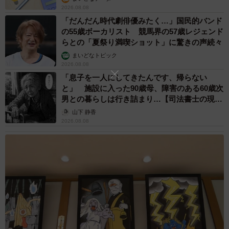
「室内の公衆の場でマスクをしている人としていない人と
2026.08.08
でコロナ感染率を調べた結果、不織布マスクでは66%減
「だんだん時代劇俳優みたく…」国民的バンド
少、N95マスクでは83%減少という効果（※CDC参照）が
の55歳ボーカリスト 競馬界の57歳レジェンド
らとの「夏祭り満喫ショット」に驚きの声続々
得られています。マスクは簡単で有用な感染防止策です。
まいどなトピック
2026.08.08
医療者との信頼関係がなければ、適切な医療は提供できま
「息子を一人にしてきたんです、帰らない
せん。マスクをお願いするのは、患者さん自身と周囲の人
と」 施設に入った90歳母、障害のある60歳次
男との暮らしは行き詰まり…【司法書士の現場
の命を守るため。どうか“黙って受け入れる”のではなく、医
から】
山下 静香
療現場の事情に少しだけ目を向けていただけたらと思いま
2026.08.08
す」
※「厚生労働省の人口動態統計」
https://www.mhlw.go.jp/toukei/saikin/hw/jinkou/geppo/m202
4/12.html
※「新型コロナウイルス感染症対策アドバイザリーボー
ド」