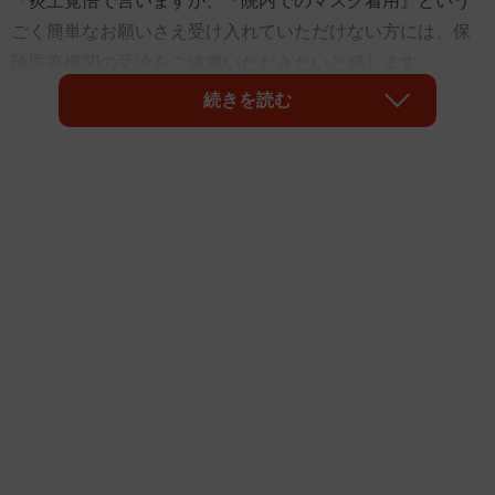
「炎上覚悟で言いますが、『院内でのマスク着用』という
ごく簡単なお願いさえ受け入れていただけない方には、保
険医療機関の受診をご遠慮いただきたいと感じます」
続きを読む
そう語るのは、整形外科と内科を専門とし、VTuberとして
も活動する町医者・山吹オルカさん（@YamabukiOrca）。
自身のX（旧Twitter）で投稿したこの言葉は10万ほどの「い