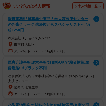
いね」を集め、大きな反響を呼びました。
まいどなの求人情報
求人情報一覧へ
背景には、「医療機関でマスクを着けさせられるのが迷惑
医療事務/絶賛募集中東邦大学大森医療センター
だ」というSNS上の声があるといいます。
の外来クラーク 未経験からスペシャリストへ!/時
給1250円
「マスク強要が迷惑」という投稿を見て…
株式会社リジョイスカンパニー
投稿のきっかけについて、山吹さんはこう語ります。
東京都 大田区
アルバイト・パート：時給1,250円
「ある投稿で“医療機関が未だにマスクを強要してきて迷惑
医療介護事務/請求事務/無資格OK/経験者歓迎/主
だ”という言葉を見かけて、違和感を覚えました。マスクに
婦活躍中/ブランク不問
反発する方の意見が広く支持されている現状に、問題意識
社会福祉法人名古屋市社会福祉協議会 昭和区西部いきいき
を感じたんです」
支援センター
愛知県 名古屋市
山吹さんが働く医院では、これまで強いトラブルはなかっ
アルバイト・パート：時給1,160円
たといいますが、マスク非着用者の診療については「医療
者との信頼関係の欠如」を懸念しています。
小型電池製造の材料投入検査/経験不問/充実の研