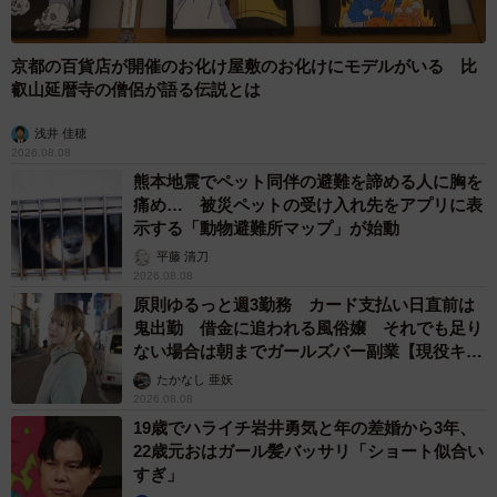
https://www.mhlw.go.jp/content/10900000/001010896.pdf
京都の百貨店が開催のお化け屋敷のお化けにモデルがいる 比
※WHOのレポート
叡山延暦寺の僧侶が語る伝説とは
https://www.who.int/publications/m/item/covid-19-
浅井 佳穂
epidemiological-update---24-december-2024
2026.08.08
熊本地震でペット同伴の避難を諦める人に胸を
※CDC
痛め… 被災ペットの受け入れ先をアプリに表
示する「動物避難所マップ」が始動
https://www.cdc.gov/mmwr/volumes/71/wr/mm7106e1.htm
平藤 清刀
2026.08.08
YouTube「 Orca Ch. by 山吹オルカ」
原則ゆるっと週3勤務 カード支払い日直前は
鬼出勤 借金に追われる風俗嬢 それでも足り
ない場合は朝までガールズバー副業【現役キャ
ストに取材】
たかなし 亜妖
2026.08.08
19歳でハライチ岩井勇気と年の差婚から3年、
22歳元おはガール髪バッサリ「ショート似合い
すぎ」