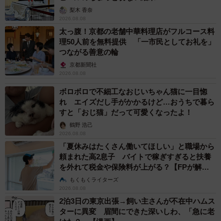
梨木 香奈
2026.08.08
太っ腹！京都の老舗中華料理店がフルコース料
理50人前を無料提供 「一市民としてお礼を」
つながる善意の輪
京都新聞社
2026.08.08
ボロボロで不細工なおじいちゃん猫に一目惚
れ エイズだし手がかかるけど…おうちで暮ら
すと「おじ猫」だって可愛くなったよ！
鶴野 浩己
2026.08.08
「夏休みはたくさん働いてほしい」と職場から
頼まれた高2息子 バイトで稼ぎすぎると扶養
を外れて税金や保険料が上がる？【FPが解
説】
もくもくライターズ
2026.08.08
2泊3日の東京出張→飼い主さんが不在中ハムス
ターに異変 眉間にできた深いしわ、「急に老