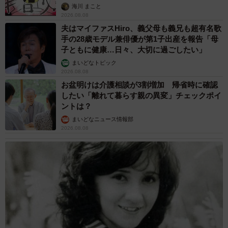
海川 まこと
2026.08.08
夫はマイファスHiro、義父母も義兄も超有名歌
手の28歳モデル兼俳優が第1子出産を報告「母
子ともに健康…日々、大切に過ごしたい」
まいどなトピック
2026.08.08
お盆明けは介護相談が3割増加 帰省時に確認
したい「離れて暮らす親の異変」チェックポイ
ントは？
まいどなニュース情報部
2026.08.08