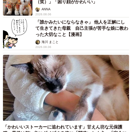
（笑）」「困り顔がかわいい」
強です。金額だけで語るとマイナスですが、メンタル的に
ANNA
はプラスです。みんなでデカい舟に乗る感じで、文化祭っ
2026.08.06
ぽく、これが夢を買うってことか！と思いました」と話
「誰かみたいにならなきゃ」 他人を正解にし
て生きてきた母親 自己主張が苦手な娘に教わ
す。
った大切なこと【漫画】
海川 まこと
2026.08.06
「かわいいストーカーに追われています」甘えん坊な元保護
7/7