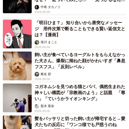
未熟」
中将 タカノリ
2026.08.06
「明日ひま？」 知り合いから唐突なメッセー
ジ 用件次第で断ることもできる賢い返信文と
は？【漫画】
6/7
海川 まこと
2026.08.06
年末ジャンボは、5等以下ばかり…。
飼い主が食べているヨーグルトをもらえなかっ
た犬さん、爆裂に拗ねた顔がかわいすぎ「鼻息
結果は…1～4等は当たらず。組違い賞10万円が2本のほ
フスフス」「反則レベル」
か、5等1万円が340本、6等3000円が1123本、7等300円が1
椎名 碧
万2036本が当選となり、回収できたのは1057万9800円。約
2026.08.06
2500万円マイナスとなった。
コガネムシを見つめる猫とパパ、偶然生まれた
神々しい構図が「宗教画のよう」と話題 「尊
い」「ていうかライオンキング」
「高額当選してほしかった気持ちもありますが、こんなも
梨木 香奈
んか…という金額です。一方で、購入から当選発表までの1
2026.08.06
カ月間、『当たったらどうしよう』『12万枚もあれば当た
髪をバッサリと切った飼い主が帰宅すると→愛
犬たちの反応に「ワンコ様でも戸惑うのね
る！？』と高揚感は高く、これを300円から味わえるのは最