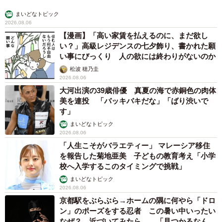
まいどなトピック
2026.08.06
【漫画】「高い家賃を払えるのに、まだ欲し
い？」高級レジデンスの七夕飾り、書かれた願
い事にびっくり 人の欲には終わりがないのか
松波 穂乃圭
5/7
2026.08.06
大河出演の39歳俳優 真夏の海で赤銅色の肉体
年末ジャンボは、約2500万円のマイナス。
美を連投 「バッキバキだな」「ばり渋いで
す」
まいどなトピック
2026.08.06
「人生こそがバラエティー」 マレーシア移住
を報告した菊地亜美 子どもの教育考え「小学
校へ入学するこのタイミングで挑戦」
まいどなトピック
2026.08.06
京都駅をぶらぶら→ホームの隅に何やら「ドロ
ン」のポーズをする忍者 この暑い中いったい
なぜ？ 近づいてみたら… 「見つかるなんて