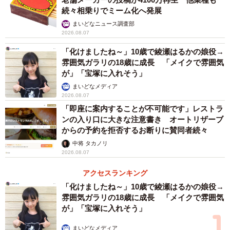
続々相乗りでミーム化へ発展
まいどなニュース調査部
2026.08.07
3/7
「化けましたね～」10歳で綾瀬はるかの娘役→
雰囲気ガラリの18歳に成長 「メイクで雰囲気
サマージャンボの結果は…残念ながらマイナス！
が」「宝塚に入れそう」
まいどなメディア
2026.08.07
「即座に案内することが不可能です」レストラ
ンの入り口に大きな注意書き オートリザーブ
からの予約を拒否するお断りに賛同者続々
中将 タカノリ
2026.08.07
アクセスランキング
「化けましたね～」10歳で綾瀬はるかの娘役→
雰囲気ガラリの18歳に成長 「メイクで雰囲気
が」「宝塚に入れそう」
まいどなメディア