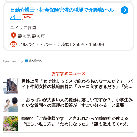
日勤介護士・社会保険完備の職場で介護職/ヘル
パー
NEW
ユイリア静岡
2/7
静岡県 静岡市
年末ジャンボの共同購入では8039人が参加し、11万9975枚を購入！結果
アルバイト・パート：時給1,250円～1,500円
はいかに…＝いずれも提供写真
Sponsored by
サマージャンボは1750万円のマイナス
おすすめニュース
共同購入を呼び掛けたのは、投資をメーンに配信するユー
男性上司「セで始まってスで終わるものなーんだ？」 バ
チューバーで、X名・ごはっちゅうちゃん（＠
イト仲間女性の模範解答に「カッコ良すぎるだろ」「完璧
GOHACCHU_CHAN）。昨年夏、配信中に、1等は5億円が
な返し！」
「おっぱいが大きい人の聴診は嬉しいですか？」小学生み
当たる「サマージャンボ」の広告を見かけたのをきっかけ
たいな質問への医師の回答が「すごい分かる」と反響
に、「今、ライブを見ている人で宝くじを買って夢を見よ
う」と発信したのが始まりだった。
葬儀で「ご愁傷様です」と言われたら？葬儀社が教える
〝正しい返し方〟「ためになった」「誰も教えてくれなか
った」