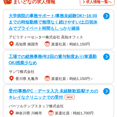
まいどなの求人情報
求人情報一覧へ
回収 10,579,800円
※暫定
大学病院の事務サポート/事務未経験OK!~16:00
までの時短勤務で無理なく続けやすい/土日祝休
みでプライベート時間もしっかり確保
…えっ？
pic.twitter.com/aNrHNI1WeS
アビリティーセンター株式会社 高知オフィス
— ごはっちゅうちゃん🪽 (@GOHACCHU_CHAN)
高知県 南国市
派遣社員：時給1,150円
December 31, 2025
工場での総務事務/年2回の賞与制度あり/車通勤
OK/残業少なめ
サンワ株式会社
香川県 丸亀市
派遣社員：時給1,150円～
受付/事務/PC・データ入力 未経験歓迎/駅チカの
キレイなクリニックでの受付
NEW
パーソルテンプスタッフ株式会社
神奈川県 川崎市
派遣社員：時給1,700円