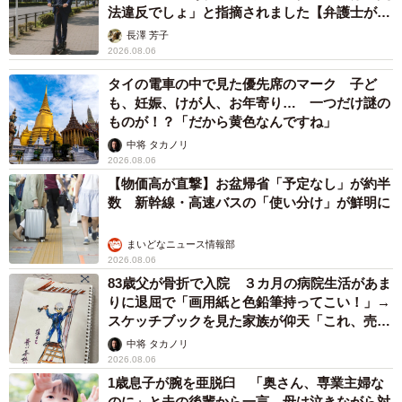
法違反でしょ」と指摘されました【弁護士が解
説】
長澤 芳子
2026.08.06
タイの電車の中で見た優先席のマーク 子ど
も、妊娠、けが人、お年寄り… 一つだけ謎の
ものが！？「だから黄色なんですね」
中将 タカノリ
2026.08.06
【物価高が直撃】お盆帰省「予定なし」が約半
数 新幹線・高速バスの「使い分け」が鮮明に
まいどなニュース情報部
2026.08.06
83歳父が骨折で入院 ３カ月の病院生活があま
りに退屈で「画用紙と色鉛筆持ってこい！」→
スケッチブックを見た家族が仰天「これ、売れ
ますよ…」
中将 タカノリ
2026.08.06
1歳息子が腕を亜脱臼 「奥さん、専業主婦な
のに」と夫の後輩から一言 母は泣きながら対