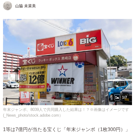
山脇 未菜美
1/7
年末ジャンボ、8039人で共同購入した結果は！？※画像はイメージです
(_News_photo/stock.adobe.com）
1等は7億円が当たる宝くじ「年末ジャンボ（1枚300円）」