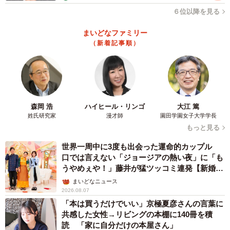
した。稼いでいる人がいるグループ＝強運＝確率の壁を乗
６位以降を見る
り越えて当たるかも？！という発想で。誰でも匿名で1枚
300円から参加できる仕組みなので、お祭り感覚で参加して
まいどなファミリー
（新着記事順）
くれた人も多いと思います」と女性。最終的に、8039人が
参加した。
人気パチンコ台で1回転大当たりする確率！？
年末ジャンボの当選確率は、1等7億円が2000万分の1、前
森岡 浩
ハイヒール・リンゴ
大江 篤
姓氏研究家
漫才師
園田学園女子大学学長
後賞1.5億円が1000万分の1とされる。参加者間で、共同購
もっと見る
入枚数を割り当てて確率を計算したところ、人気パチンコ
世界一周中に3度も出会った運命的カップル
台「東京喰種」に座り、1回転で大当たりする確率と変わら
口では言えない「ジョージアの熱い夜」に「も
ないと分かったという。
うやめぇや！」藤井が猛ツッコミ連発【新婚さ
ん】
まいどなニュース
2026.08.07
「本は買うだけでいい」京極夏彦さんの言葉に
共感した女性→リビングの本棚に140冊を積
読 「家に自分だけの本屋さん」