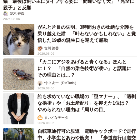
猫 最後は飼い主にダイブする姿に「間違いなく犬」「完全に
宝くじの収益4割は社会貢献のために使われているそう。
親子」と反響
梨木 香奈
2026.08.06
参加者に結果を報告すると、「楽しかった」「夢を見られ
がんと片目の失明、3時間おきの壮絶な介護を
た」という感謝の声が多かった。ただ、X上では「宝くじは
乗り越えた猫 「叶わないかもしれない」と覚
貧者の税金」「やるやつはバカ」「1億当たっても分配金少
悟した19歳の誕生日を迎えて感動
ないから意味ないよ」など厳しい声も。これについて女性
古川 諭香
2026.08.06
は、「宝くじの収益4割が社会貢献のために使われていて、
「カニにアジをあげると青くなる」ほんと
募金で徳を積んだという考え方もできます」と強調。「今
に！？ 「自然の染色技術が凄い」と話題に
回も合計1000万円超が当選しているので、参加者全員が
その理由とは…？
『宝くじで1000万円当たったことがある』と言える権利を
竹中 友一（RinToris）
2026.08.06
手に入れたことになります。『まぁ、共同購入だから1000
誰も求めていない職場の「謎マナー」、「過剰
円くらいしか分け前なかったんだけどね～』 と続けて、鉄
な挨拶」や「お土産配り」を抑えた1位は？
板トークにもなるはず」と笑った。
やめられない理由は「周りの目」
まいどなデータ
2026.08.06
自転車通行可の歩道 電動キックボードで走行
中、小学生とあわや衝突！ 「歩道走行は道交