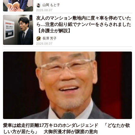
山岡 もと子
2026.08.07
友人のマンション敷地内に度々車を停めていた
ら…注意の貼り紙でナンバーをさらされました
【弁護士が解説】
長澤 芳子
2026.08.07
愛車は総走行距離17万キロのホンダレジェンド 「どなたか欲
しい方が居たら」 大御所漫才師が譲渡の意向