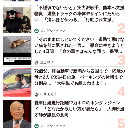
「不謹慎でないかと」実力派歌手、熊本へ支援
物資…運搬トラックの車体デザインにためら
い 「痛いほど伝わる」「行動され立派」
まいどなトピック
4/7
「そのままにしといてください」道路で動けな
い猫を前に返された一言… 懸命に生きようと
サマージャンボでは、2等の100万円が当選しました。
した4日間 「命の重さはみんな同じ」保護団
体代表の訴え
サマージャンボは2883人で約2300万を投資して、7万7868
渡辺 晴子
枚を購入。2等100万円が1本、3等1万円が6本、4等3000円
72歳父、軽自動車で新潟から四国まで 65歳の
が792本、5等300円が7771本当選し、計576万7300円を回
母と2人で3泊4日の旅 パーキングの休憩まで
収した。約1750万円のマイナスだったため、「宝くじは引
分刻み… 「大学生でも組まねえよ！」
退かな…」と思っていたが、「年末もやりませんか？」と
山岡 もと子
の声があり、再び共同購入を呼び掛けたという。
愛車は総走行距離17万キロのホンダレジェン
ド 「どなたか欲しい方が居たら」 大御所漫
「年末ジャンボでは、トレード収益で1億円以上を稼ぐ『億
才師が譲渡の意向
トレーダー』の方が参加・拡散してくれて、人数が増えま
まいどなトピック