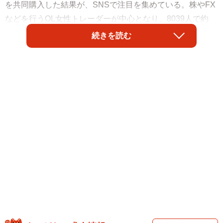
を共同購入した結果が、SNSで注目を集めている。株やFX
などを行うOL女性トレーダーが中心となり、8039人で約
3600万円を投資して、11万9975枚を購入。気になる結果は
続きを読む
―。
年末ジャンボ宝くじ共同購入結果…🐳
投資 35,992,500円（119,975枚）