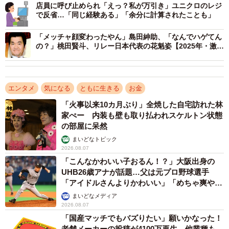
店員に呼び止められ「えっ？私が万引き」ユニクロのレジ
で反省…「同じ経験ある」「余分に計算されたことも」
「メッチャ顔変わったやん」島田紳助、「なんでハゲてん
の？」桃田賢斗、リレー日本代表の花魁姿【2025年・激変
した有名人、スポーツ選手】
エンタメ
気になる
ともに生きる
お金
「火事以来10カ月ぶり」全焼した自宅訪れた林
家ぺー 内装も壁も取り払われスケルトン状態
の部屋に呆然
まいどなトピック
2026.08.07
「こんなかわいい子おるん！？」大阪出身の
UHB26歳アナが話題…父は元プロ野球選手
「アイドルさんよりかわいい」「めちゃ爽や
か」
まいどなメディア
2026.08.07
「国産マッチでもバズりたい」願いかなった！
老舗メーカーの投稿が4100万再生 他業種も