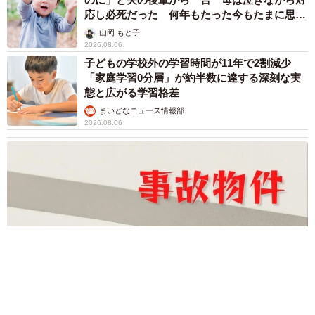
応し必死だった 何年もたった今もたまに思い
出し…
山岡 もと子
2026.08.06
子どもの学校外の学習時間が11年で2割減少
「家庭学習0分層」が約半数に達する深刻な実
態と広がる学習格差
まいどなニュース情報部
2026.08.06
「事故物件」という言葉のイメージにとらわれていませんか？