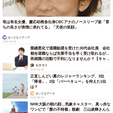
母は有名女優、慶応幼稚舎出身CBCアナのノースリーブ姿「育
ちの良さが表情に表れてる」「天使の笑顔」
まいどなメディア
2026.08.09
業績悪化で退職勧奨を受けた30代会社員 会社
都合退職ならば失業手当を早く受け取れるが…
再就職の活動で不利になりませんか？【キャリ
アカウンセラーが解説】
長澤 芳子
2026.08.09
正直しんどい夏のレジャーランキング、3位
「帰省」、2位「バーベキュー」を抑えた1位
は？
まいどなデータ
2026.08.09
NHK大阪の朝の顔…気象キャスター、真っ赤な
ワンピで「愛の不時着」観劇 三山凌輝さんら