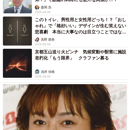
森岡 浩
2026.08.09
このトイレ、男性用と女性用どっち！？「おし
ゃれ」で「格好いい」デザインが生む笑えない
悲喜劇 本当に大事なのは目立つことではな
く…
高野 朋美
2026.08.09
4/5
京都五山送り火ピンチ 気候変動や獣害に施設
老朽化「もう限界」 クラファン募る
（KSI官公庁オークションから引用）
浅井 佳穂
KSI官公庁オークション「将太の寿司」漫画生原稿：
2026.08.09
https://kankocho.jp/items/64225/