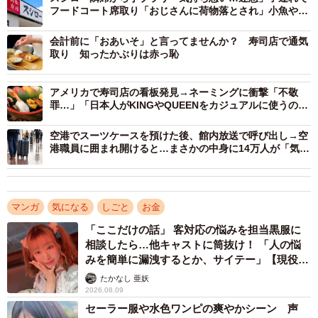
フードコート席取り「おじさんに荷物落とされ」小魚やオ
キアミ、港に散乱【2025年・マナー問題】
会計前に「おあいそ」と言ってませんか？ 寿司店で通気
取り 知ったかぶりは赤っ恥
アメリカで寿司店の看板発見→ネーミングに衝撃「不敬
罪…」「日本人がKINGやQUEENをカジュアルに使うのと
同じ？」
空港でスーツケースを預けた後、館内放送で呼び出し→空
港職員に囲まれ開けると…まさかの中身に14万人が「気持
ちわかる〜」
マンガ
気になる
しごと
お金
「ここだけの話」 客対応の悩みを担当黒服に
相談したら…他キャストに筒抜け！ 「人の悩
みを簡単に漏洩するとか、サイテー」【現役キ
ャストに取材】
たかなし 亜妖
2026.08.09
セーラー服や水色ワンピの爽やかシーン 声