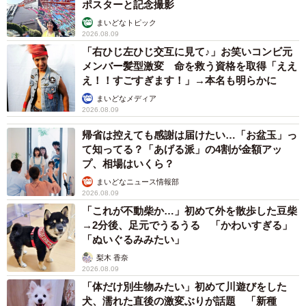
ポスターと記念撮影
まいどなトピック
2026.08.09
「右ひじ左ひじ交互に見て♪」お笑いコンビ元
メンバー髪型激変 命を救う資格を取得「ええ
え！！すごすぎます！」→本名も明らかに
まいどなメディア
2026.08.09
帰省は控えても感謝は届けたい…「お盆玉」っ
て知ってる？「あげる派」の4割が金額アッ
プ、相場はいくら？
まいどなニュース情報部
2026.08.09
「これが不動柴か…」初めて外を散歩した豆柴
→2分後、足元でうるうる 「かわいすぎる」
「ぬいぐるみみたい」
梨木 香奈
2026.08.09
「体だけ別生物みたい」初めて川遊びをした
犬、濡れた直後の激変ぶりが話題 「新種