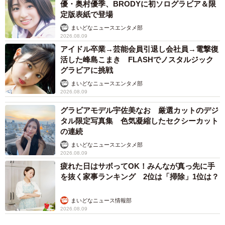
2/5
優・奥村優季、BRODYに初ソログラビア＆限
定版表紙で登場
（KSI官公庁オークションから引用）
まいどなニュースエンタメ部
2026.08.09
アイドル卒業→芸能会員引退し会社員→電撃復
活した峰島こまき FLASHでノスタルジック
グラビアに挑戦
まいどなニュースエンタメ部
2026.08.09
グラビアモデル宇佐美なお 厳選カットのデジ
タル限定写真集 色気凝縮したセクシーカット
の連続
まいどなニュースエンタメ部
2026.08.09
疲れた日はサボってOK！みんなが真っ先に手
を抜く家事ランキング 2位は「掃除」1位は？
まいどなニュース情報部
2026.08.09