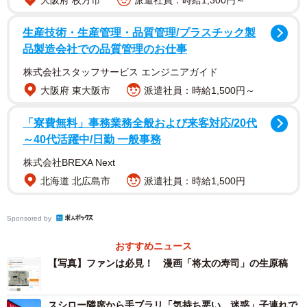
大阪府 枚方市
派遣社員：時給1,300円～
生産技術・生産管理・品質管理/プラスチック製
1/5
品製造会社での品質管理のお仕事
漫画「将太の寿司」の生原稿が官公庁オークションに（KSI官公庁オーク
株式会社スタッフサービス エンジニアガイド
ションから引用）
大阪府 東大阪市
派遣社員：時給1,500円～
「寮費無料」事務業務全般および来客対応/20代
～40代活躍中/日勤 一般事務
株式会社BREXA Next
北海道 北広島市
派遣社員：時給1,500円
Sponsored by
おすすめニュース
【写真】ファンは必見！ 漫画「将太の寿司」の生原稿
スシロー隣席から手ブラリ「気持ち悪い…迷惑」子連れで