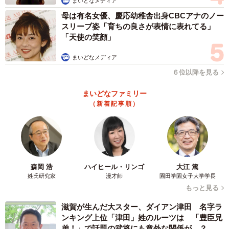
の時の原稿ですかね…」
まいどなメディア
母は有名女優、慶応幼稚舎出身CBCアナのノー
「いくらなんでも安すぎるやろw ヤフオクとかで売った金
スリーブ姿「育ちの良さが表情に表れてる」
を入金させればいいのに...」
「天使の笑顔」
など数々の驚きの声や情報提供が。
まいどなメディア
６位以降を見る
このオークションは参加申し込み受付期間が1月8日13時0
まいどなファミリー
分から1月26日23時0分、入札期間が2月2日13時0分から年2
（新着記事順）
月4日23時0分となっている。ご興味ある方はぜひチェック
していただきたい。
森岡 浩
ハイヒール・リンゴ
大江 篤
姓氏研究家
漫才師
園田学園女子大学学長
もっと見る
滋賀が生んだ大スター、ダイアン津田 名字ラ
ンキング上位「津田」姓のルーツは 「豊臣兄
弟！」で話題の武将にも意外な関係が…？