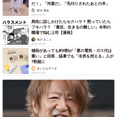
だ！」「河童だ」「毛刈りされたあとの羊」
梨木 香奈
2026.08.09
異性に話しかけたらセクハラ？ 黙っていたら
フキハラ？ 「最近、生きるの難しい」令和の
職場で悩む上司【漫画】
海川 まこと
2026.08.09
補助があっても約9割が「夏の電気・ガス代は
重い」と回答…猛暑でも「冷房を控える」人が
7割超に
まいどなデータ
2026.08.08