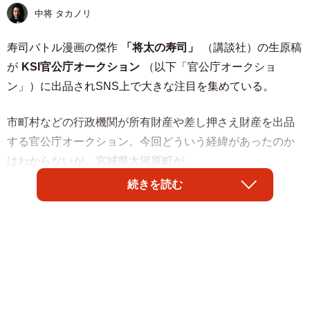
中将 タカノリ
寿司バトル漫画の傑作
「将太の寿司」
（講談社）の生原稿
が
KSI官公庁オークション
（以下「官公庁オークショ
ン」）に出品されSNS上で大きな注目を集めている。
市町村などの行政機関が所有財産や差し押さえ財産を出品
する官公庁オークション。今回どういう経緯があったのか
はわからないが、宮城県大河原町が
続きを読む
「漫画家寺沢大介先生の「将太の寿司」直筆原稿です。
原稿サイズ：270mm×390mm
※経年劣化、黄ばみ、折れ、フィルムの汚れ等あり。
※原稿1枚の金額です。」
として「将太の寿司」の生原稿を1枚1600円で出品してい