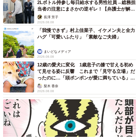
2Lボトル持参し毎日給水する男性社員→総務担
当者の注意にまさかの逆ギレ！【弁護士が解
説】
長澤 芳子
2026.08.08
「我慢できず」村上佳菜子、イケメン夫と全力
ハグ「可愛いふたり」「素敵なご夫婦」
まいどなメディア
2026.08.08
12歳の愛犬に変化 1歳息子の膝で甘える初め
て見せる姿に反響 これまで「見守る立場」だ
ったのに…「頭ポンポンが愛に満ちている」
「尊…」
梨木 香奈
2026.08.08