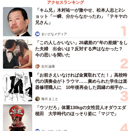
アクセスランキング
「キム兄」木村祐一が激やせ、松本人志と2シ
ョット「一瞬、分からなかったわ」「テキヤの
兄さん」
3/5
まいどなメディア
（KSI官公庁オークションから引用）
「この人しかいない」26歳差の“年の差婚”をし
た夫婦 出会いは？反対する声はなかった？
これに対しSNSユーザー達からは
今の思いを聞いた
「一般販売した原画を買った人が差し押さえられたんじゃ
古川 諭香
ないですかね。」
「お前さえいなければ金賞取れてた！」高校時
代の演奏会がトラウマ……責められた学生は楽
「寺沢大介先生は、自分が死んだ時に困るだろうからでき
器修理職人に 10年後再会した因縁の相手から
るだけ売ってしまおう、と原稿譲渡会などのイベントを開
思わぬ申し出【漫画】
催しています」
海川 まこと
「これは寺沢大介先生がご自身で直筆原画を1000円～で売
「ウソだろ」体重130kgの女性芸人オダウエダ
植田 大学時代のほっそり姿に「マジで」
っていたものが流れています(僕も購入しています)」
「全国大会編の坂田利夫にフォーカスが当たった百円寿司