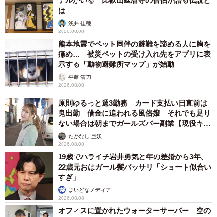
デルがいる 比叡山延暦寺の僧侶が語る伝説と
は
浅井 佳穂
2026.08.08
熊本地震でペット同伴の避難を諦める人に胸を
痛め… 被災ペットの受け入れ先をアプリに表
示する「動物避難所マップ」が始動
平藤 清刀
2026.08.08
原則ゆるっと週3勤務 カード支払い日直前は
鬼出勤 借金に追われる風俗嬢 それでも足り
ない場合は朝までガールズバー副業【現役キャ
ストに取材】
たかなし 亜妖
2026.08.08
19歳でハライチ岩井勇気と年の差婚から3年、
22歳元おはガール髪バッサリ「ショート似合い
すぎ」
まいどなメディア
2026.08.08
オフィスに置かれたウォーターサーバー 空の