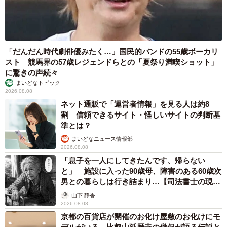
「だんだん時代劇俳優みたく…」国民的バンドの55歳ボーカリ
スト 競馬界の57歳レジェンドらとの「夏祭り満喫ショット」
に驚きの声続々
まいどなトピック
2026.08.08
ネット通販で「運営者情報」を見る人は約8
割 信頼できるサイト・怪しいサイトの判断基
準とは？
まいどなニュース情報部
2026.08.08
「息子を一人にしてきたんです、帰らない
と」 施設に入った90歳母、障害のある60歳次
男との暮らしは行き詰まり…【司法書士の現場
から】
山下 静香
2026.08.08
京都の百貨店が開催のお化け屋敷のお化けにモ