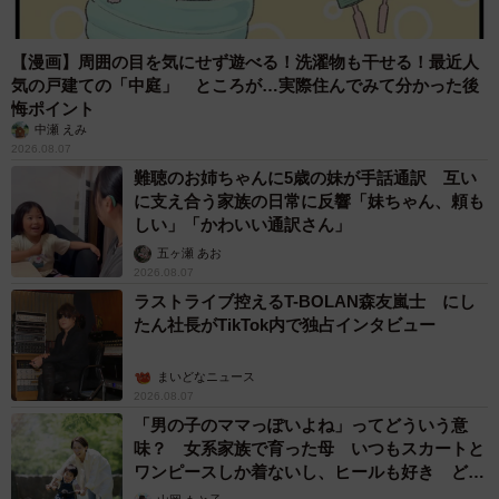
【漫画】周囲の目を気にせず遊べる！洗濯物も干せる！最近人
気の戸建ての「中庭」 ところが…実際住んでみて分かった後
悔ポイント
中瀬 えみ
2026.08.07
難聴のお姉ちゃんに5歳の妹が手話通訳 互い
に支え合う家族の日常に反響「妹ちゃん、頼も
しい」「かわいい通訳さん」
五ヶ瀬 あお
2026.08.07
ラストライブ控えるT-BOLAN森友嵐士 にし
たん社長がTikTok内で独占インタビュー
まいどなニュース
2026.08.07
「男の子のママっぽいよね」ってどういう意
味？ 女系家族で育った母 いつもスカートと
ワンピースしか着ないし、ヒールも好き どの
へんが…