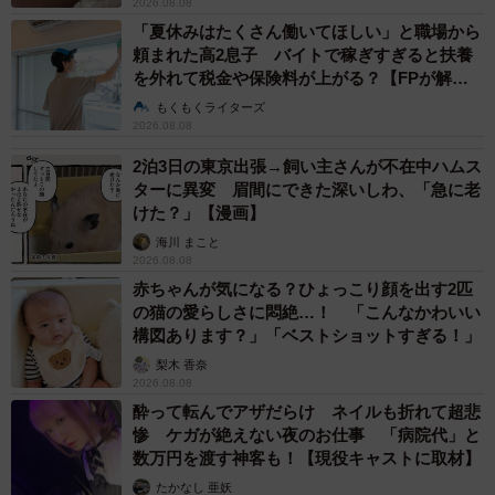
2026.08.08
「夏休みはたくさん働いてほしい」と職場から
頼まれた高2息子 バイトで稼ぎすぎると扶養
を外れて税金や保険料が上がる？【FPが解
説】
もくもくライターズ
2026.08.08
2泊3日の東京出張→飼い主さんが不在中ハムス
ターに異変 眉間にできた深いしわ、「急に老
けた？」【漫画】
海川 まこと
2026.08.08
赤ちゃんが気になる？ひょっこり顔を出す2匹
の猫の愛らしさに悶絶…！ 「こんなかわいい
構図あります？」「ベストショットすぎる！」
梨木 香奈
2026.08.08
酔って転んでアザだらけ ネイルも折れて超悲
惨 ケガが絶えない夜のお仕事 「病院代」と
数万円を渡す神客も！【現役キャストに取材】
たかなし 亜妖