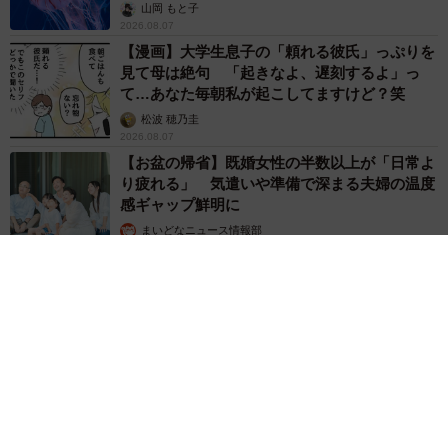
ごい」
山岡 もと子
2026.08.07
【漫画】大学生息子の「頼れる彼氏」っぷりを
見て母は絶句 「起きなよ、遅刻するよ」っ
て…あなた毎朝私が起こしてますけど？笑
松波 穂乃圭
2026.08.07
【お盆の帰省】既婚女性の半数以上が「日常よ
り疲れる」 気遣いや準備で深まる夫婦の温度
感ギャップ鮮明に
まいどなニュース情報部
2026.08.07