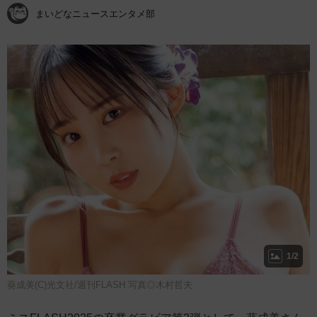
まいどなニュースエンタメ部
1/2
葵成美(C)光文社/週刊FLASH 写真◎木村哲夫