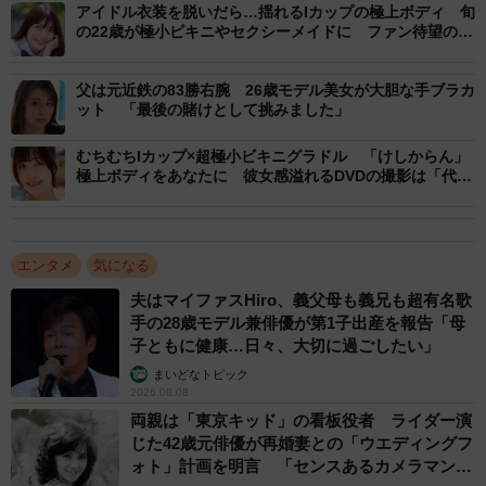
アイドル衣装を脱いだら…揺れるIカップの極上ボディ 旬
の22歳が極小ビキニやセクシーメイドに ファン待望の初
DVDは「大切な“ 初めて ”が、いっぱい詰まった作品で
す」
父は元近鉄の83勝右腕 26歳モデル美女が大胆な手ブラカ
ット 「最後の賭けとして挑みました」
むちむちIカップ×超極小ビキニグラドル 「けしからん」
極上ボディをあなたに 彼女感溢れるDVDの撮影は「代謝
2/2
が良すぎて汗ばんでしまうほど」
葵成美(C)光文社/週刊FLASH 写真◎木村哲夫
エンタメ
気になる
夫はマイファスHiro、義父母も義兄も超有名歌
手の28歳モデル兼俳優が第1子出産を報告「母
子ともに健康…日々、大切に過ごしたい」
まいどなトピック
2026.08.08
両親は「東京キッド」の看板役者 ライダー演
じた42歳元俳優が再婚妻との「ウエディングフ
ォト」計画を明言 「センスあるカメラマン求