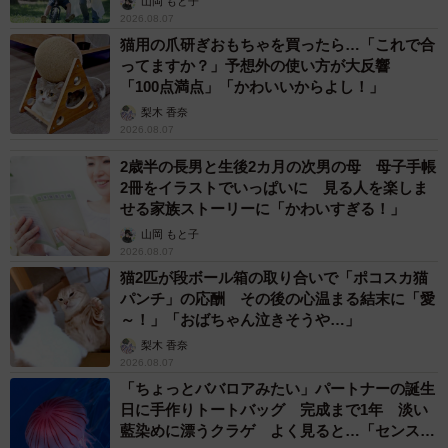
山岡 もと子
2026.08.07
猫用の爪研ぎおもちゃを買ったら…「これで合
ってますか？」予想外の使い方が大反響
「100点満点」「かわいいからよし！」
梨木 香奈
2026.08.07
2歳半の長男と生後2カ月の次男の母 母子手帳
2冊をイラストでいっぱいに 見る人を楽しま
せる家族ストーリーに「かわいすぎる！」
山岡 もと子
2026.08.07
猫2匹が段ボール箱の取り合いで「ポコスカ猫
パンチ」の応酬 その後の心温まる結末に「愛
～！」「おばちゃん泣きそうや…」
梨木 香奈
2026.08.07
「ちょっとババロアみたい」パートナーの誕生
日に手作りトートバッグ 完成まで1年 淡い
藍染めに漂うクラゲ よく見ると…「センスす