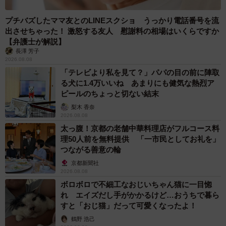
プチバズしたママ友とのLINEスクショ うっかり電話番号を流
出させちゃった！ 激怒する友人 慰謝料の相場はいくらですか
【弁護士が解説】
長澤 芳子
2026.08.08
「テレビより私を見て？」パパの目の前に陣取
る犬に1.4万いいね あまりにも健気な熱烈ア
ピールのちょっと切ない結末
梨木 香奈
2026.08.08
太っ腹！京都の老舗中華料理店がフルコース料
理50人前を無料提供 「一市民としてお礼を」
つながる善意の輪
京都新聞社
2026.08.08
ボロボロで不細工なおじいちゃん猫に一目惚
れ エイズだし手がかかるけど…おうちで暮ら
すと「おじ猫」だって可愛くなったよ！
鶴野 浩己