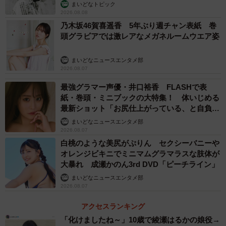
む」
まいどなトピック
2026.08.08
乃木坂46賀喜遥香 5年ぶり週チャン表紙 巻
頭グラビアでは激レアなメガネルームウエア姿
まいどなニュースエンタメ部
2026.08.07
最強グラマー声優・井口裕香 FLASHで表
紙・巻頭・ミニブックの大特集！ 体いじめる
最新ショット「お尻仕上がっている、と自負し
ています」「いくつになっても理想の身体でい
まいどなニュースエンタメ部
たい」
2026.08.07
白桃のような美尻がぷりん セクシーバニーや
オレンジビキニでミニマムグラマラスな肢体が
大暴れ 成瀬かのん3rd DVD「ピーチライン」
まいどなニュースエンタメ部
2026.08.07
アクセスランキング
「化けましたね～」10歳で綾瀬はるかの娘役→