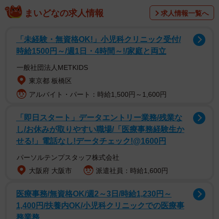
まいどなの求人情報
求人情報一覧へ
今回公開されたのは、庭園をバックに、縁側で撮影された
カット。エンジ色に花柄があしらわれたレースのランジェ
「未経験・無資格OK!」小児科クリニック受付/
リーを身にまとい、浴衣がはだけ艶めかしい白肌が露わ
時給1500円～/週1日・4時間～!/家庭と両立
に。髪飾りの紫の花がしっとりしたオトナの色気を際立た
一般社団法人METKIDS
せています。
東京都 板橋区
アルバイト・パート：時給1,500円～1,600円
【葵成美さんプロフィール】
あおいなるみ 25歳 2000年5月20日生まれ 三重県出身
「即日スタート」データエントリー業務/残業な
T160B83(F)W55H85 2021年にレースクイーンデビュ
し/お休みが取りやすい職場/「医療事務経験生か
せる!」電話なし!データチェック!@1600円
ー。2022年にはSUPER GTのレースクイーンとなり、日本
レースクイーン大賞新人部門で「東京中日スポーツ新人
パーソルテンプスタッフ株式会社
賞」を受賞した。2023年からは西口プロレスのリングガー
大阪府 大阪市
派遣社員：時給1,600円
ルとしても活躍している。そのほか最新情報は、公式
医療事務/無資格OK/週2～3日/時給1,230円～
X(@narumi___00)、Instagram(@naruminn21)にて
1,400円/扶養内OK/小児科クリニックでの医療事
務業務