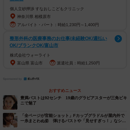
個人立砂押渉 すなおしこどもクリニック
神奈川県 相模原市
アルバイト・パート：時給1,230円～1,400円
整形外科の医療事務のお仕事/未経験OK/週払い
OK/ブランクOK/富山市
株式会社ウォーライト
富山県 富山市
派遣社員：時給1,250円
Sponsored by
おすすめニュース
豊満バストは92センチ 19歳のグラビアスターが三角ビキ
ニで魅了
「全ページが官能ショット」Fカップグラドルが屋内外で
一糸まとわぬ姿 弾けるバストや「見せすぎっ！」なシー
スルードレス…最新写真集は限界ショットの乱れ打ち