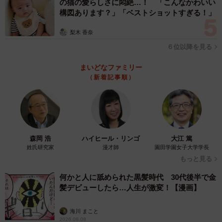
の猫の愛らしさに悶絶…！ 「こんなかわいい
構図あります？」「ベストショットすぎる！」
梨木 香奈
６位以降を見る
まいどなファミリー
（新着記事順）
森岡 浩
ハイヒール・リンゴ
大江 篤
姓氏研究家
漫才師
園田学園女子大学学長
もっと見る
何かと人に舐められた黒髪時代 30代後半で金
髪デビューしたら…人生が激変！【漫画】
海川 まこと
2026.08.08