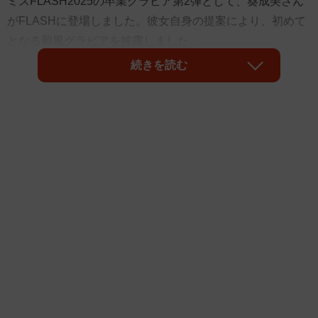
ミスFLASH2025の卒業グラビア第2弾として、葵成美さん
がFLASHに登場しました。彼女自身の提案により、初めて
となる和風グラビアを披露しました。
続きを読む
「今年はプライベートで浴衣を着られなかったので、着ら
れてよかったです」と語る通り、可憐な浴衣姿とFカップの
プロポーションは必見です。