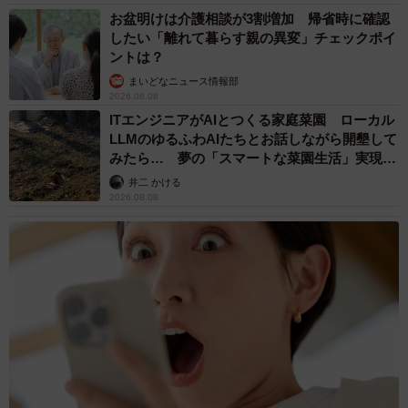
お盆明けは介護相談が3割増加 帰省時に確認
したい「離れて暮らす親の異変」チェックポイ
ントは？
まいどなニュース情報部
2026.08.08
ITエンジニアがAIとつくる家庭菜園 ローカル
LLMのゆるふわAIたちとお話しながら開墾して
みたら… 夢の「スマートな菜園生活」実現な
るか
井二 かける
2026.08.08