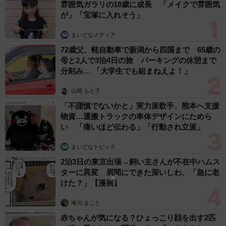
雰囲気ガラリの18歳に成長 「メイクで雰囲気
が」「宝塚に入れそう」
まいどなメディア
72歳父、軽自動車で新潟から四国まで 65歳の
母と2人で3泊4日の旅 パーキングの休憩まで
分刻み… 「大学生でも組まねえよ！」
山岡 もと子
「不謹慎でないかと」実力派歌手、熊本へ支援
物資…運搬トラックの車体デザインにためら
い 「痛いほど伝わる」「行動され立派」
まいどなトピック
2泊3日の東京出張→飼い主さんが不在中ハムス
ターに異変 眉間にできた深いしわ、「急に老
けた？」【漫画】
海川 まこと
赤ちゃんが気になる？ひょっこり顔を出す2匹