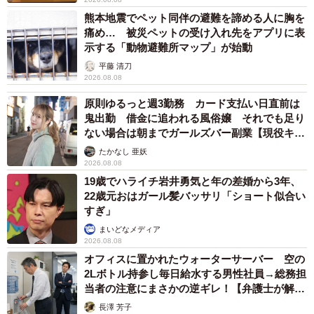
熊本地震でペット同伴の避難を諦める人に胸を
痛め… 被災ペットの受け入れ先をアプリに表
示する「動物避難所マップ」が始動
平藤 清刀
2026.08.08
原則ゆるっと週3勤務 カード支払い日直前は
鬼出勤 借金に追われる風俗嬢 それでも足り
ない場合は朝までガールズバー副業【現役キャ
ストに取材】
たかなし 亜妖
2026.08.08
19歳でハライチ岩井勇気と年の差婚から3年、
22歳元おはガール髪バッサリ「ショート似合い
すぎ」
まいどなメディア
2026.08.08
オフィスに置かれたウォーターサーバー 空の
2Lボトル持参し毎日給水する男性社員→総務担
当者の注意にまさかの逆ギレ！【弁護士が解
説】
長澤 芳子