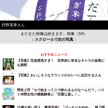
狩野英孝さん
まだまだ画像は続きます。画像（3/4）
↓ スクロールで次の写真 ↓
おすすめニュース
【写真】完成度高すぎ！ 世界的に有名なキャラの仮装に
も挑戦
【写真】おいしそうなラウンジのカレーに反応する人も
男性上司「セで始まってスで終わるものなーんだ？」バイ
ト仲間女性の模範解答に「完璧な返し！」
75歳お笑い芸人、整形手術し「ぱっちりおめめ」 執刀医