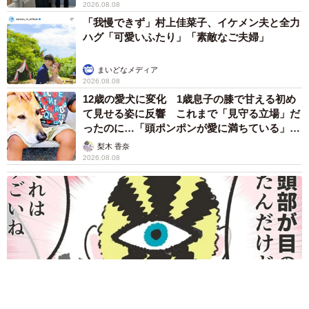
2026.08.08
「我慢できず」村上佳菜子、イケメン夫と全力
ハグ「可愛いふたり」「素敵なご夫婦」
まいどなメディア
2026.08.08
12歳の愛犬に変化 1歳息子の膝で甘える初め
て見せる姿に反響 これまで「見守る立場」だ
ったのに…「頭ポンポンが愛に満ちている」
「尊…」
梨木 香奈
2026.08.08