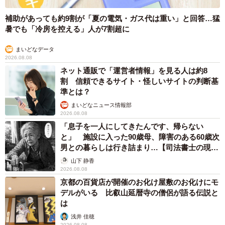
補助があっても約9割が「夏の電気・ガス代は重い」と回答…猛
暑でも「冷房を控える」人が7割超に
まいどなデータ
2026.08.08
ネット通販で「運営者情報」を見る人は約8
割 信頼できるサイト・怪しいサイトの判断基
準とは？
まいどなニュース情報部
2026.08.08
「息子を一人にしてきたんです、帰らない
と」 施設に入った90歳母、障害のある60歳次
男との暮らしは行き詰まり…【司法書士の現場
から】
山下 静香
2026.08.08
京都の百貨店が開催のお化け屋敷のお化けにモ
デルがいる 比叡山延暦寺の僧侶が語る伝説と
は
浅井 佳穂
2026.08.08