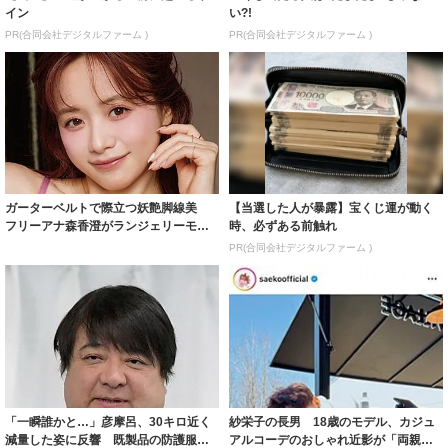
イン
い?!
PR(合同会社デジタルファーム )
PR(合同会社デジタルファーム )
ガーターベルトで際立つ妖艶脚線美
【当選した人が暴露】宝くじ運が動く
フリーアナ森香澄がランジェリーモデ
時、必ずある前触れ
ルに ｢PE...
PR(合同会社デジタルファーム )
「一瞬誰かと…」彦摩呂、30キロ近く
紗栄子の長男 18歳のモデル、カジュ
減量した姿に反響 既製品の防護服が
アルコーデのおしゃれ近影が「両親の