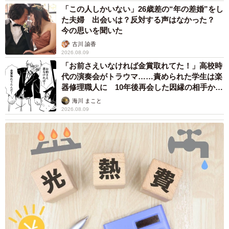
「この人しかいない」26歳差の“年の差婚”をし
た夫婦 出会いは？反対する声はなかった？
今の思いを聞いた
古川 諭香
2026.08.09
「お前さえいなければ金賞取れてた！」高校時
代の演奏会がトラウマ……責められた学生は楽
器修理職人に 10年後再会した因縁の相手から
思わぬ申し出【漫画】
海川 まこと
2026.08.09