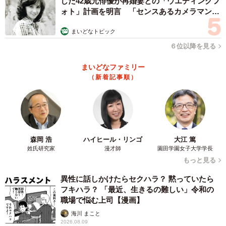
じた42歳元俳優が再婚妻との「ウエディングフ
ォト」計画を明言 「センスあるカメラマン求
む」
まいどなトピック
６位以降を見る
まいどなファミリー
（新着記事順）
森岡 浩
ハイヒール・リンゴ
大江 篤
姓氏研究家
漫才師
園田学園女子大学学長
もっと見る
異性に話しかけたらセクハラ？ 黙っていたら
フキハラ？ 「最近、生きるの難しい」令和の
職場で悩む上司【漫画】
海川 まこと
2026.08.09