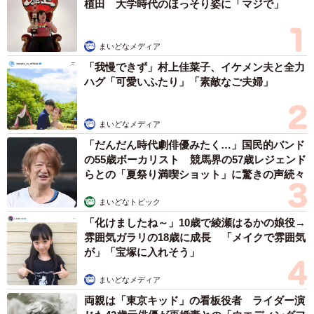
植田 大学時代のほっそり姿に「マジで」
まいどなメディア
「我慢できず」村上佳菜子、イケメン夫と全力
ハグ「可愛いふたり」「素敵なご夫婦」
まいどなメディア
「だんだん時代劇俳優みたく…」国民的バンド
の55歳ボーカリスト 競馬界の57歳レジェンド
らとの「夏祭り満喫ショット」に驚きの声続々
まいどなトピック
「化けましたね～」10歳で綾瀬はるかの娘役→
雰囲気ガラリの18歳に成長 「メイクで雰囲気
が」「宝塚に入れそう」
まいどなメディア
両親は「東京キッド」の看板役者 ライダー演