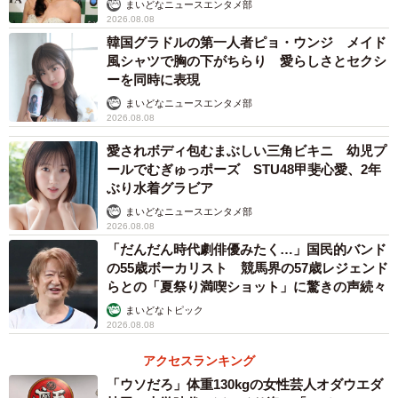
まいどなニュースエンタメ部
2026.08.08
韓国グラドルの第一人者ピョ・ウンジ メイド
風シャツで胸の下がちらり 愛らしさとセクシ
ーを同時に表現
まいどなニュースエンタメ部
2026.08.08
愛されボディ包むまぶしい三角ビキニ 幼児プ
ールでむぎゅっポーズ STU48甲斐心愛、2年
ぶり水着グラビア
まいどなニュースエンタメ部
2026.08.08
「だんだん時代劇俳優みたく…」国民的バンド
の55歳ボーカリスト 競馬界の57歳レジェンド
らとの「夏祭り満喫ショット」に驚きの声続々
まいどなトピック
2026.08.08
アクセスランキング
「ウソだろ」体重130kgの女性芸人オダウエダ