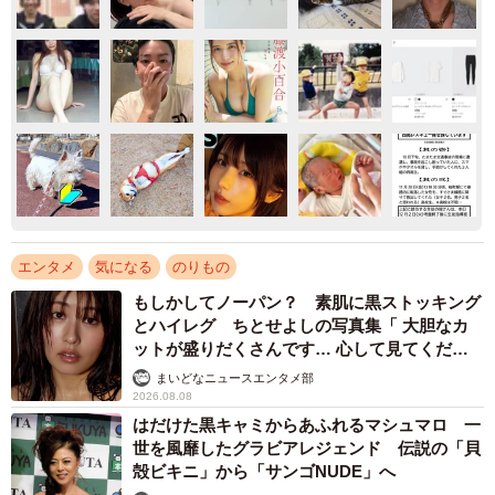
エンタメ
気になる
のりもの
もしかしてノーパン？ 素肌に黒ストッキング
とハイレグ ちとせよしの写真集「 大胆なカ
ットが盛りだくさんです… 心して見てくださ
い」
まいどなニュースエンタメ部
2026.08.08
はだけた黒キャミからあふれるマシュマロ 一
世を風靡したグラビアレジェンド 伝説の「貝
殻ビキニ」から「サンゴNUDE」へ