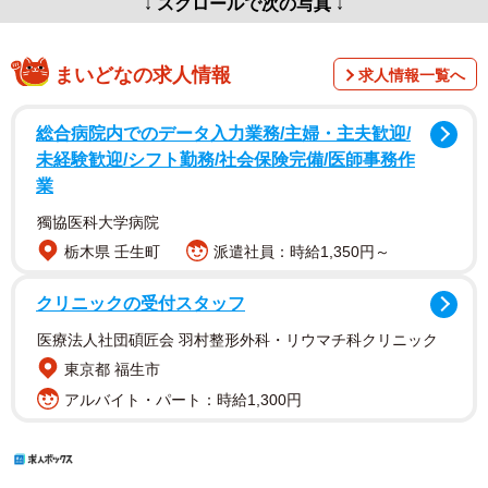
↓ スクロールで次の写真 ↓
まいどなの求人情報
求人情報一覧へ
総合病院内でのデータ入力業務/主婦・主夫歓迎/
未経験歓迎/シフト勤務/社会保険完備/医師事務作
業
獨協医科大学病院
栃木県 壬生町
派遣社員：時給1,350円～
クリニックの受付スタッフ
医療法人社団碩匠会 羽村整形外科・リウマチ科クリニック
東京都 福生市
アルバイト・パート：時給1,300円