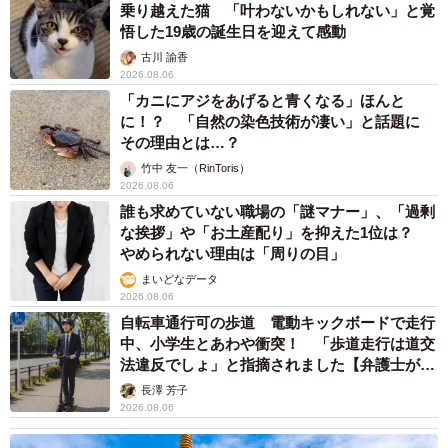
乗り越えた猫 「叶わないかもしれない」と覚
悟した19歳の誕生日を迎えて感動
古川 諭香
2026.08.06
「カニにアジをあげると青くなる」ほんと
に！？ 「自然の染色技術が凄い」と話題に
その理由とは…？
竹中 友一（RinToris）
2026.08.06
誰も求めていない職場の「謎マナー」、「過剰
な挨拶」や「お土産配り」を抑えた1位は？
やめられない理由は「周りの目」
まいどなデータ
2026.08.06
自転車通行可の歩道 電動キックボードで走行
中、小学生とあわや衝突！ 「歩道走行は道交
法違反でしょ」と指摘されました【弁護士が解
説】
長澤 芳子
2026.08.06