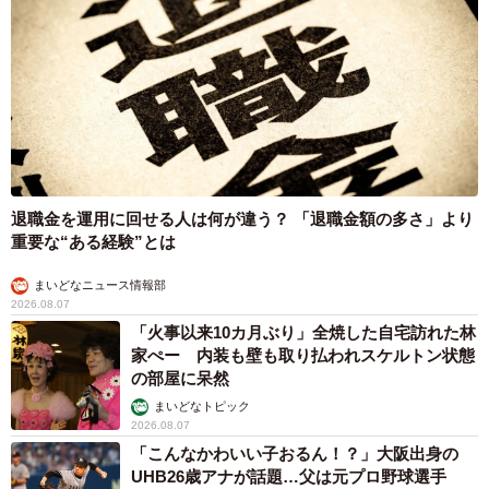
退職金を運用に回せる人は何が違う？ 「退職金額の多さ」より
重要な“ある経験”とは
まいどなニュース情報部
2026.08.07
「火事以来10カ月ぶり」全焼した自宅訪れた林
家ぺー 内装も壁も取り払われスケルトン状態
の部屋に呆然
まいどなトピック
2026.08.07
「こんなかわいい子おるん！？」大阪出身の
UHB26歳アナが話題…父は元プロ野球選手