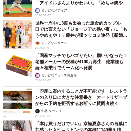
「アイドルさんよりかわいい」「めちゃ爽や
か」
まいどなメディア
2026.08.07
世界一周中に3度も出会った運命的カップル
口では言えない「ジョージアの熱い夜」に「も
うやめぇや！」藤井が猛ツッコミ連発【新婚さ
ん】
まいどなニュース
2026.08.07
「国産マッチでもバズりたい」願いかなった！
老舗メーカーの投稿が4100万再生 他業種も
続々相乗りでミーム化へ発展
まいどなニュース調査部
2026.08.07
「即座に案内することが不可能です」レストラ
ンの入り口に大きな注意書き オートリザーブ
からの予約を拒否するお断りに賛同者続々
中将 タカノリ
2026.08.07
「本は買うだけでいい」京極夏彦さんの言葉に
共感した女性→リビングの本棚に140冊を積