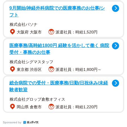
手に取ると、「切手のような手触りで、美しい青色が印象
9月開始/神経外科病院での医療事務のお仕事/シ
的でした」といい、当時はまだその正体を知らなかったと
フト
いう。
株式会社パソナ
「お買い物でもらえるポイントのアナログ版」
大阪府 大阪市
派遣社員：時給1,520円
「台紙に貼って貯めると景品がもらえる」
医療事務/高時給1800円 経験を活かして働く 病院
「昭和のブルーチップ懐かしい！」
受付・事務のお仕事
株式会社シグマスタッフ
投稿には、説明コメントが殺到。ブルーチップの公式アカ
東京都 渋谷区
派遣社員：時給1,800円～
ウントからも「現在も使えます」とリプライが寄せられ、
学生は「サービスが健在であることと、公式があることに
総合病院での受付・医療事務/日勤/日祝休み/未経
二重の驚きがありました」と振り返る。
験者歓迎
株式会社グロップ倉敷オフィス
岡山県 倉敷市
派遣社員：時給1,220円
Sponsored by