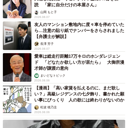
読 「家に自分だけの本屋さん」
山岡 もと子
2026.08.07
友人のマンション敷地内に度々車を停めていた
ら…注意の貼り紙でナンバーをさらされました
【弁護士が解説】
長澤 芳子
2026.08.07
愛車は総走行距離17万キロのホンダレジェン
ド 「どなたか欲しい方が居たら」 大御所漫
才師が譲渡の意向
まいどなトピック
2026.08.06
【漫画】「高い家賃を払えるのに、まだ欲し
い？」高級レジデンスの七夕飾り、書かれた願
い事にびっくり 人の欲には終わりがないのか
松波 穂乃圭
2026.08.06