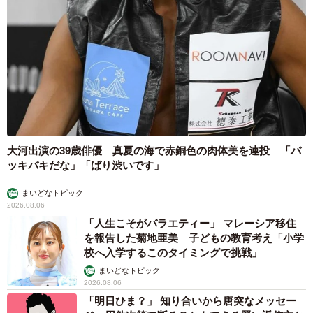
大河出演の39歳俳優 真夏の海で赤銅色の肉体美を連投 「バ
ッキバキだな」「ばり渋いです」
まいどなトピック
2026.08.06
「人生こそがバラエティー」 マレーシア移住
を報告した菊地亜美 子どもの教育考え「小学
校へ入学するこのタイミングで挑戦」
まいどなトピック
2026.08.06
「明日ひま？」 知り合いから唐突なメッセー