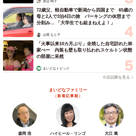
渡辺 晴子
72歳父、軽自動車で新潟から四国まで 65歳の
母と2人で3泊4日の旅 パーキングの休憩まで
分刻み… 「大学生でも組まねえよ！」
山岡 もと子
「火事以来10カ月ぶり」全焼した自宅訪れた林
家ぺー 内装も壁も取り払われスケルトン状態
の部屋に呆然
まいどなトピック
６位以降を見る
まいどなファミリー
（新着記事順）
森岡 浩
ハイヒール・リンゴ
大江 篤