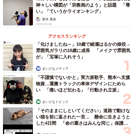
大研究室から再び注目を集めている。
神々しい構図が「宗教画のよう」と話題 「尊
い」「ていうかライオンキング」
昔の先生の旧蔵書を整理していたところ、「ブルーチッ
梨木 香奈
2026.08.06
プ」なるものが出て来ました。これなんだろう？
pic.twitter.com/Y5rGMa4ZRR
アクセスランキング
「化けましたね～」10歳で綾瀬はるかの娘役→
— 東大中国思想文化学研究室の住人 (@UTokyo_chutetsu)
雰囲気ガラリの18歳に成長 「メイクで雰囲気
が」「宝塚に入れそう」
November 27, 2025
まいどなメディア
「不謹慎でないかと」実力派歌手、熊本へ支援
物資…運搬トラックの車体デザインにためら
い 「痛いほど伝わる」「行動され立派」
まいどなトピック
「そのままにしといてください」道路で動けな
い猫を前に返された一言… 懸命に生きようと
した4日間 「命の重さはみんな同じ」保護団
体代表の訴え