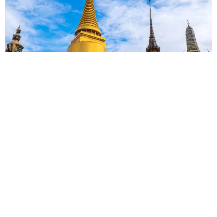
タイの電車の中で見た優先席のマーク 子ども、妊娠、けが
人、お年寄り… 一つだけ謎のものが！？「だから黄色なんで
すね」
中将 タカノリ
2026.08.06
【物価高が直撃】お盆帰省「予定なし」が約半
数 新幹線・高速バスの「使い分け」が鮮明に
まいどなニュース情報部
2026.08.06
83歳父が骨折で入院 ３カ月の病院生活があま