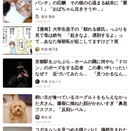
パンチ」の応酬 その後の心温まる結末に「愛
～！」「おばちゃん泣きそうや…」
「ブルーチップ、研究室で使える？」学生が提案
梨木 香奈
今回見つかったブルーチップについて、研究室では“活用
2026.08.07
案”も検討しているという。
【漫画】大学生息子の「頼れる彼氏」っぷりを
見て母は絶句 「起きなよ、遅刻するよ」っ
て…あなた毎朝私が起こしてますけど？笑
「公式の方から『現在も使えます』と教えていただいたの
松波 穂乃圭
で、研究室のみんなで何かと交換できないか考えていま
2026.08.07
す。研究の合間の癒やしになるようなものがいいですね」
京都駅をぶらぶら→ホームの隅に何やら「ドロ
ン」のポーズをする忍者 この暑い中いったい
なぜ？ 近づいてみたら… 「見つかるなんて
青は「仁の色」――学生が語る“文化的意味”
未熟」
中将 タカノリ
研究室の学生さんは「東アジアでは古くから、青い宝物の
2026.08.06
出現は“仁（思いやり）”の兆しとされてきました。今回の反
飼い主が食べているヨーグルトをもらえなかっ
響を通じて、より多くの“思いやり”が社会に広がれば嬉しい
た犬さん、爆裂に拗ねた顔がかわいすぎ「鼻息
フスフス」「反則レベル」
です」と話してくれた。
椎名 碧
2026.08.06
SNSで突如よみがえった昭和の遺産。レトロな紙片が、東
コガネムシを見つめる猫とパパ、偶然生まれた