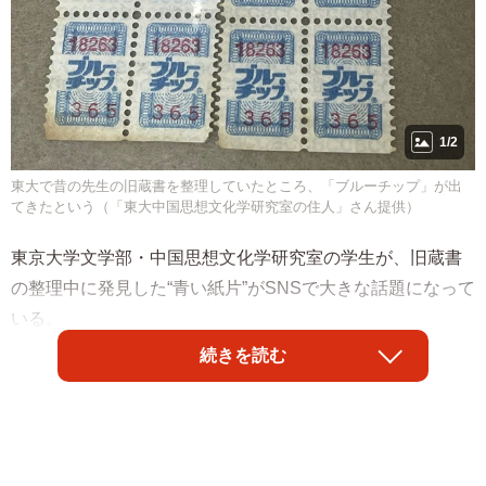
1/2
東大で昔の先生の旧蔵書を整理していたところ、「ブルーチップ」が出
てきたという（「東大中国思想文化学研究室の住人」さん提供）
東京大学文学部・中国思想文化学研究室の学生が、旧蔵書
の整理中に発見した“青い紙片”がSNSで大きな話題になって
いる。
続きを読む
投稿したのは研究室アカウント「東大中国思想文化学研究
室の住人」（@UTokyo_chutetsu）さん。X上では「懐かし
い！」「まだ使えるよ」「子どもの頃に貼った」など昭和
世代を中心に共感の声が相次いでいる。