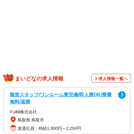
まいどなの求人情報
求人情報一覧へ
青色の小さな紙切れ…正体は「ブルーチップ」
製造スタッフ/ワンルーム寮完備/即入寮OK/寮費
無料/退寮
投稿者が本の間から見つけたのは、青い切手のような紙
片。「実物を見るのは初めてだったので、『これは何だろ
Fulfill株式会社
う』と思いました」と学生は語る。
鳥取県 鳥取市
派遣社員：時給1,800円～2,250円