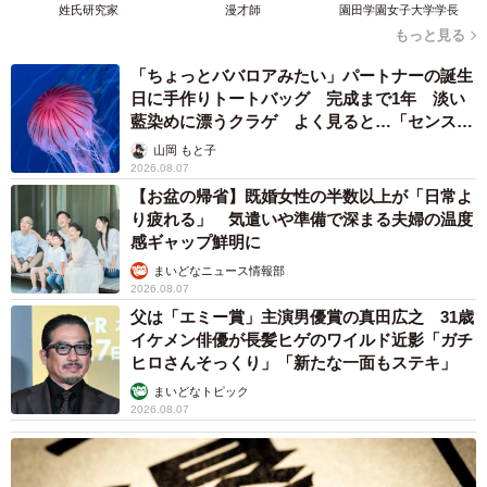
姓氏研究家
漫才師
園田学園女子大学学長
もっと見る
「ちょっとババロアみたい」パートナーの誕生
日に手作りトートバッグ 完成まで1年 淡い
藍染めに漂うクラゲ よく見ると…「センスす
ごい」
山岡 もと子
2026.08.07
【お盆の帰省】既婚女性の半数以上が「日常よ
り疲れる」 気遣いや準備で深まる夫婦の温度
感ギャップ鮮明に
まいどなニュース情報部
2026.08.07
父は「エミー賞」主演男優賞の真田広之 31歳
イケメン俳優が長髪ヒゲのワイルド近影「ガチ
ヒロさんそっくり」「新たな一面もステキ」
まいどなトピック
2026.08.07