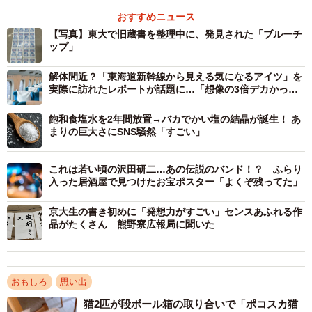
おすすめニュース
【写真】東大で旧蔵書を整理中に、発見された「ブルーチ
ップ」
解体間近？「東海道新幹線から見える気になるアイツ」を
実際に訪れたレポートが話題に…「想像の3倍デカかっ
た」
2/2
飽和食塩水を2年間放置→バカでかい塩の結晶が誕生！ あ
まりの巨大さにSNS騒然「すごい」
現在、東大本郷キャンパスにある赤門の工事が始まったとか（「東大中
国思想文化学研究室の住人」さん提供）
これは若い頃の沢田研二…あの伝説のバンド！？ ふらり
研究室では“珍品”が見つかることも
入った居酒屋で見つけたお宝ポスター「よくぞ残ってた」
同研究室では、過去にも思わぬものが見つかったという。
京大生の書き初めに「発想力がすごい」センスあふれる作
品がたくさん 熊野寮広報局に聞いた
「漢代の瓦の拓本です。拓本そのものの価値だけでな
く、“以瓦為宝、不亦奇乎（瓦を宝物にするとは不思議です
ね）”という金谷治先生の識語が入っており、非常に貴重で
おもしろ
思い出
す」
猫2匹が段ボール箱の取り合いで「ポコスカ猫