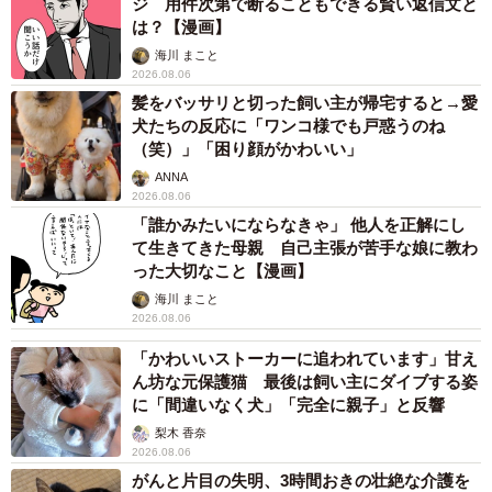
ジ 用件次第で断ることもできる賢い返信文と
は？【漫画】
海川 まこと
2026.08.06
髪をバッサリと切った飼い主が帰宅すると→愛
犬たちの反応に「ワンコ様でも戸惑うのね
（笑）」「困り顔がかわいい」
ANNA
2026.08.06
「誰かみたいにならなきゃ」 他人を正解にし
て生きてきた母親 自己主張が苦手な娘に教わ
った大切なこと【漫画】
海川 まこと
2026.08.06
「かわいいストーカーに追われています」甘え
ん坊な元保護猫 最後は飼い主にダイブする姿
に「間違いなく犬」「完全に親子」と反響
梨木 香奈
2026.08.06
がんと片目の失明、3時間おきの壮絶な介護を