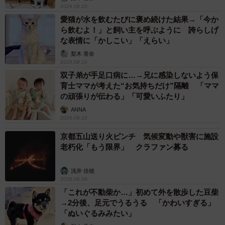
2026.08.10
愛猫が水を飲むたびに褒め続けた結果→「今か
ら飲むよ！」と飼い主を呼ぶように 誇らしげ
な表情に「かしこい」「えらい」
梨木 香奈
2/3
2026.08.10
双子弟が手足口病に…→兄に感染しないよう保
シングル「花の首飾り／銀河のロマンス」（1968年）はオリコン1位を獲
育士ママが考えた“お気持ちだけ”隔離 「ママ
得し公称130万枚の売上。1960年代後半のグループサウンズブームで絶大
の頑張りが伝わる」「可愛いふたり」
な人気を誇ったザ・タイガース。
ANNA
2026.08.10
このポスターは再結成していた1982年に日本酒造組合中央
京都五山送り火ピンチ 気候変動や獣害に施設
会の「夏の日本酒キャンベーン」の一環で制作されたもの
老朽化「もう限界」 クラファン募る
で、これだけきれいな状態で見つけることは稀だ。松岡さ
んに話を聞いた。
浅井 佳穂
2026.08.09
「これが不動柴か…」初めて外を散歩した豆柴
ーーどこで発見したのですか？
→2分後、足元でうるうる 「かわいすぎる」
「ぬいぐるみみたい」
松岡：新潟県長岡市のとある居酒屋です。トイレ前の物入