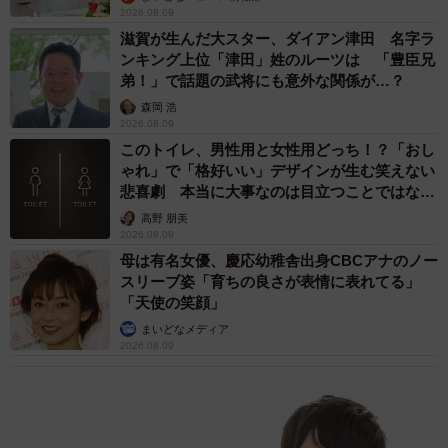
2026.08.09
滋賀が生んだ大スター、ダイアン津田 名字ラ
ンキング上位「津田」姓のルーツは 「豊臣兄
弟！」で話題の武将にも意外な関係が…？
森岡 浩
2026.08.09
このトイレ、男性用と女性用どっち！？「おし
ゃれ」で「格好いい」デザインが生む笑えない
悲喜劇 本当に大事なのは目立つことではな
く…
高野 朋美
2026.08.09
母は有名女優、慶応幼稚舎出身CBCアナのノー
スリーブ姿「育ちの良さが表情に表れてる」
「天使の笑顔」
まいどなメディア
2026.08.09