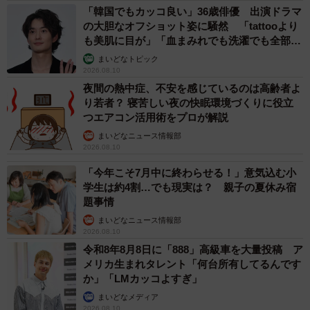
「韓国でもカッコ良い」36歳俳優 出演ドラマ
の大胆なオフショット姿に騒然 「tattooより
も美肌に目が」「血まみれでも洗濯でも全部か
っこいい」
まいどなトピック
2026.08.10
夜間の熱中症、不安を感じているのは高齢者よ
り若者？ 寝苦しい夜の快眠環境づくりに役立
つエアコン活用術をプロが解説
まいどなニュース情報部
2026.08.10
「今年こそ7月中に終わらせる！」意気込む小
学生は約4割…でも現実は？ 親子の夏休み宿
題事情
まいどなニュース情報部
2026.08.10
令和8年8月8日に「888」高級車を大量投稿 ア
メリカ生まれタレント「何台所有してるんです
か」「LMカッコよすぎ」
まいどなメディア
2026.08.10