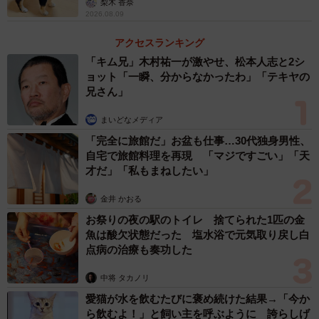
梨木 香奈
れのドアに貼られていました。
2026.08.09
アクセスランキング
ーーポスターをご覧になって。
「キム兄」木村祐一が激やせ、松本人志と2シ
ョット「一瞬、分からなかったわ」「テキヤの
松岡：文化財保存を生業にしていて、能登での国の事業の
兄さん」
文化財レスキューにも参加させていただいている身では、
まいどなメディア
何が文化財かということにも興味を持っており、こういう
「完全に旅館だ」お盆も仕事…30代独身男性、
ものも大事な文化財だと再確認しました。また、ポスター
自宅で旅館料理を再現 「マジですごい」「天
の保存状態の良さにも驚きました。今回、多くの方の興味
才だ」「私もまねしたい」
をひいて驚いています。タイガースの方々に思い出を持っ
金井 かおる
ていらっしゃるかたが、非常に多いということでしょう。
お祭りの夜の駅のトイレ 捨てられた1匹の金
私自身は1971年の生まれの52歳。タイガースの活動時期は
魚は酸欠状態だった 塩水浴で元気取り戻し白
体験していませんが、再結成後の『色つきの女でいてくれ
点病の治療も奏功した
よ』（1982年）のサビは歌えます。沢田研二さんや、岸部
中将 タカノリ
一徳さん、岸部シローさんは分かりますが、お二方は分か
愛猫が水を飲むたびに褒め続けた結果→「今か
りませんでした。
ら飲むよ！」と飼い主を呼ぶように 誇らしげ