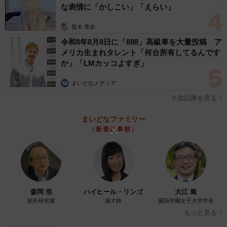
な表情に「かしこい」「えらい」
ーー大きな反響がありましたね。
梨木 香奈
令和8年8月8日に「888」高級車を大量投稿 ア
松岡：沢田研二さんはソロ活動の歌で、岸部一徳さんは
メリカ生まれタレント「何台所有してるんです
『相棒』の官房長や『ドクターX』で、岸部シローさんはワ
か」「LMカッコよすぎ」
イドショーや『西遊記』の沙悟浄役で活躍を見ていたの
まいどなメディア
で、酔っ払いながらも「おお！」と思って写真を撮ってし
６位以降を見る
まいました。多くの皆さんの懐かしい記憶を呼び覚ました
のなら、これこそ文化財なのかもしれませんね。
まいどなファミリー
（新着記事順）
◇ ◇
SNSユーザー達から
「母の大好きなタイガースです これわかる人、同年代に
森岡 浩
ハイヒール・リンゴ
大江 篤
いないんですよね」
姓氏研究家
漫才師
園田学園女子大学学長
「多分『色付きの女でいてくれよ』がヒットした頃です
もっと見る
ね」