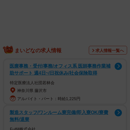
まいどなの求人情報
求人情報一覧へ
医療事務・受付/事務/オフィス系 医師事務作業補
助サポート 週4日~/日祝休み/社会保険取得
特定医療法人社団若林会
神奈川県 藤沢市
アルバイト・パート：時給1,225円
製造スタッフ/ワンルーム寮完備/即入寮OK/寮費
無料/退寮
Fulfill株式会社