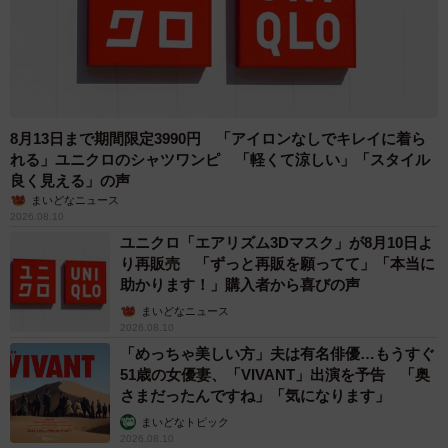
な。
pic.twitter.com/WRl0pcPwGp
— 松岡誠一（仏像文化財修復工房） (@mokujiki2)
August
12, 2024
8月13日まで期間限定3990円 「アイロンなしでキレイに着ら
れる」ユニクロのシャツワンピ 「軽くて涼しい」「スタイル
良く見える」の声
まいどなニュース
2026.08.10
ユニクロ「エアリズム3Dマスク」が8月10日よ
り再販売 「ずっと再販を願ってて」「本当に
助かります！」購入者から喜びの声
まいどなニュース
2026.08.10
「めっちゃ美しい方」夫は有名俳優…もうすぐ
51歳の女優妻、「VIVANT」出演を予告 「奥
さまだったんですね」「気になります」
まいどなトピック
2026.08.10