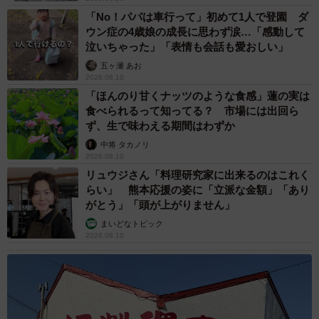
「No！パパは車行って」初めて1人で登園 ダ
ウン症の4歳娘の成長に思わず涙…「感動して
泣いちゃった」「表情も会話も愛おしい」
五ヶ瀬 あお
2026.08.10
「ほんのり甘くナッツのような食感」蓮の実は
食べられるって知ってる？ 市場には出回ら
ず、生で味わえる期間はわずか
中将 タカノリ
2026.08.10
リュウジさん「料理研究家に出来るのはこれく
らい」 熊本応援の姿に「立派な金額」「あり
がとう」「頭が上がりません」
まいどなトピック
2026.08.10