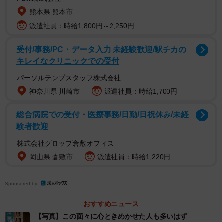
熊本県 熊本市
派遣社員：時給1,800円～2,250円
1/3
受付/事務/PC・データ入力 未経験歓迎/駅チカの
この面々に胸をときめかせた人は多いと思います（松岡誠一さん提供）
キレイなクリニックでの受付
パーソルテンプスタッフ株式会社
神奈川県 川崎市
派遣社員：時給1,700円
総合病院での受付・医療事務/日勤/日祝休み/未経
験者歓迎
株式会社グロップ倉敷オフィス
岡山県 倉敷市
派遣社員：時給1,220円
Sponsored by
おすすめニュース
【写真】この面々に心ときめかせた人も多いはず
「熱い心に、冷たい日本酒」というコピーとともに写真に