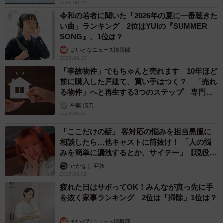
2026.08.10
令和の若者に聞いた「2026年の夏に一番聴きた
い曲」ランキング 2位はYUIの『SUMMER
SONG』、1位は？
まいどなニュース情報部
2026.08.10
「事故物件」でもちゃんと売れます 10年ほど
前に購入した戸建て、買い手はつく？ 「売れ
る物件」へと再生する3つのステップ 専門家
が解説
平藤 清刀
2026.08.10
「ここだけの話」 客対応の悩みを担当黒服に
相談したら…他キャストに筒抜け！ 「人の悩
みを簡単に漏洩するとか、サイテー」【現役キ
ャストに取材】
たかなし 亜妖
2026.08.09
疲れた日はサボってOK！みんなが真っ先に手
を抜く家事ランキング 2位は「掃除」1位は？
まいどなニュース情報部