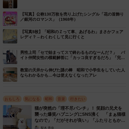
写るのは冷酒のグラスを持った5人の男性たち。彼らの名は
【写真】公称130万枚を売り上げたシングル「花の首飾り
ザ・タイガース
。今も歌手としてレジェンド級の人気を誇
／銀河のロマンス」（1968年）
る
沢田研二さん
や名俳優として知られる
岸部一徳さん
が
所属し、1960年代のグループサウンズブームの頂点に立っ
【写真9枚】「昭和のＺって車、あげるわ」まさかフェア
レディ？→わくわくして見に行くと
たバンドだ。
男性上司「セで始まってスで終わるものなーんだ？」 バ
イト仲間女性の模範解答に「カッコ良すぎるだろ」「完璧
な返し！」
教室の天井から伸びた謎の棒 昭和で小学生をしていた人
ならわかるかも…今は使えなくなったアレ
おもしろ
気になる
昭和
音楽
行きたい
猫が突然の「理不尽パンチ」！ 笑顔の兄犬を
襲った爆笑ハプニングにSNS沸く 「まぁ猫様
なので」「だがそれが良い」「ふたりともかわ
いいね」
梨木 香奈