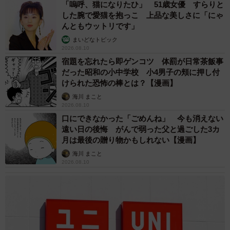
「嗚呼、猫になりたひ」 51歳女優 すらりと
「ジュリーも一徳さんも四郎ちゃんも若い」
した腕で愛猫を抱っこ 上品な美しさに「にゃ
など数々の驚きの声が寄せられた今回の投稿。読者のみな
んともウットリです」
さんはこのポスターをご覧になったことはあるだろうか？
まいどなトピック
2026.08.10
宿題を忘れたら即ゲンコツ 体罰が日常茶飯事
なお今回の話題を提供してくれた松岡さんは仏像文化財修
だった昭和の小中学校 小4男子の頬に押し付
復工房を通し、「文化財としての仏像の修復方法と倫理」
けられた恐怖の棒とは？【漫画】
を理念とした歴史的価値を損なわない仏像、神像の修復活
海川 まこと
2026.08.10
動を行っている。SNSやホームページ上で関係するさまざ
口にできなかった「ごめんね」 今も消えない
まな情報を発信しているので、ご興味ある方はぜひチェッ
遠い日の後悔 がんで弱った父と過ごした3カ
クしていただきたい。
月は最後の贈り物かもしれない【漫画】
海川 まこと
2026.08.10
松岡誠一さん関連情報
Xアカウント：
https://x.com/mokujiki2
仏像文化財修復工房ホームページ：
https://syuuhuku.com/
この前行った居酒屋で、文化財級のポスター。よく残った