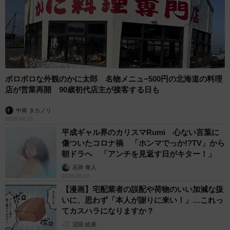
ボロボロな外観のかに太郎 名物メニュ−500円の北海道の料理
店が営業再開 90歳初代店主が接客する日も
中将 タカノリ
2026.08.10
平成ギャル界のカリスマRumi 心ない言葉に
傷ついたコロナ禍 「ホンマでっか!?TV」から
朝ドラへ 「アンチを見返す日がキター！」
石井 隼人
2026.08.10
【漫画】宅配業者の誤配や荷物のいい加減な扱
いに、思わず「本人が謝りに来い！」…これっ
てカスハラになりますか？
沼田 絵美