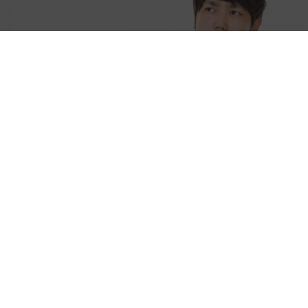
業績悪化で退職勧奨を受けた30代会社員 会社都合退職ならば
失業手当を早く受け取れるが…再就職の活動で不利になりませ
んか？【キャリアカウンセラーが解説】
長澤 芳子
2026.08.09
正直しんどい夏のレジャーランキング、3位
「帰省」、2位「バーベキュー」を抑えた1位
は？
まいどなデータ
2026.08.09
NHK大阪の朝の顔…気象キャスター、真っ赤な
ワンピで「愛の不時着」観劇 三山凌輝さんら
ポスターと記念撮影