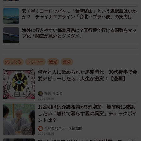
以下、3位に緑に包まれた旧市街の街並みが魅力のベトナム
安く早くヨーロッパへ…「台湾経由」という選択肢はいか
の首都「ハノイ」、4位に近代的な高層ビルとフランス植民
が？ チャイナエアライン「台北～プラハ便」の実力は
地時代の建物が共存する第二の都市「ホーチミン」、5位に
タイのビーチリゾート「パタヤ」がランクインしました。
海外に行きやすい都道府県は？直行便で行ける国数をマッ
プ化「関空が意外とダメダメ」
気になる
レジャー
観光
海外
何かと人に舐められた黒髪時代 30代後半で金
髪デビューしたら…人生が激変！【漫画】
海川 まこと
2026.08.08
お盆明けは介護相談が3割増加 帰省時に確認
3/5
したい「離れて暮らす親の異変」チェックポイ
2025～26年 年末年始 人気海外旅行先ランキング（提供画像）
ントは？
まいどなニュース情報部
続いて、この年末年始の「人気海外旅行先ランキング」で
2026.08.08