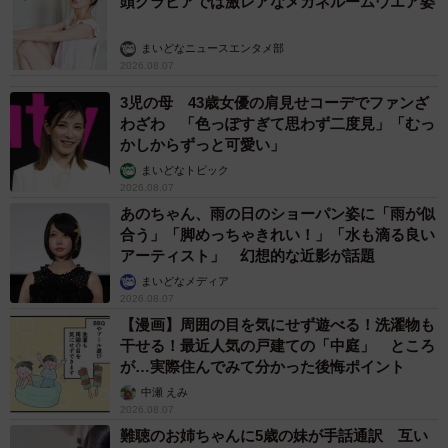
頭グラビアでは激レアなメガネルームウエア姿
まいどなニュースエンタメ部
2026.08.07
3児の母 43歳女優の肩見せコーデでファンざ
わざわ 「色っぽすぎて思わず二度見」「むっ
かしからずっと可愛い」
まいどなトピック
2026.08.07
あのちゃん、雨の日のショーパン姿に「雨が似
合う」「脚めっちゃきれい！」「水も滴る良い
アーティスト」 幻想的な近影が話題
まいどなメディア
2026.08.07
【漫画】周囲の目を気にせず遊べる！洗濯物も
干せる！最近人気の戸建ての「中庭」 ところ
が…実際住んでみて分かった後悔ポイント
中瀬 えみ
2026.08.07
難聴のお姉ちゃんに5歳の妹が手話通訳 互い