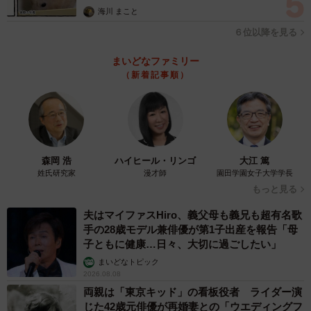
から28日（日）で、この期間では最も混雑が少ないと予想
海川 まこと
される1月6日（火）と比べて、12月27日（土）は約12倍の
６位以降を見る
混雑となる可能性があるといいます。
まいどなファミリー
（新着記事順）
また、ホテルも同様に12月26日（金）から31日（水）に宿
泊施設が最も混雑すると予想されており、もし有給休暇を
取得できる場合は、12月20日（土）、21日（日）に出発す
るか、1月3日（土）以降に出発することで、混雑を避けて
ゆったりと旅行を楽しむことができるとしています。
森岡 浩
ハイヒール・リンゴ
大江 篤
姓氏研究家
漫才師
園田学園女子大学学長
もっと見る
夫はマイファスHiro、義父母も義兄も超有名歌
手の28歳モデル兼俳優が第1子出産を報告「母
子ともに健康…日々、大切に過ごしたい」
まいどなトピック
2026.08.08
両親は「東京キッド」の看板役者 ライダー演
じた42歳元俳優が再婚妻との「ウエディングフ