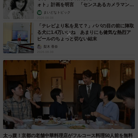
ォト」計画を明言 「センスあるカメラマン求
む」
まいどなトピック
2026.08.08
「テレビより私を見て？」パパの目の前に陣取
る犬に1.4万いいね あまりにも健気な熱烈ア
ピールのちょっと切ない結末
梨木 香奈
2026.08.08
5/5
年末年始のお得な出発日予想とおすすめ旅行日程（提供画像）
混雑を避けるための出発日を選ぶことが重要である一方、
旅費を抑えるための日程選びも大切です。エクスペディア
の昨年末の1泊あたりの平均宿泊費と平均航空券代のデータ
をもとに予測すると、12月下旬から費用が高くなる傾向に
あり、クリスマス付近から年末にかけて費用が最も高くな
太っ腹！京都の老舗中華料理店がフルコース料理50人前を無料
る見込みです。