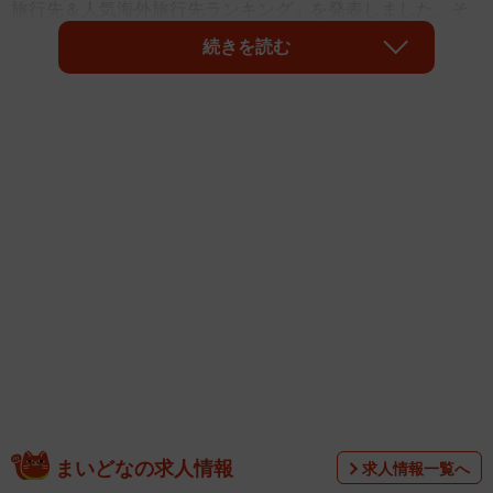
旅行先＆人気海外旅行先ランキング」を発表しました。そ
れによると、穴場コスパ海外旅行先ランキングは「釜
続きを読む
山」、人気海外旅行先ランキングでは、「台北」がそれぞ
れ1位となりました。
まいどなの求人情報
求人情報一覧へ