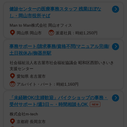
健診センターの医療事務スタッフ 残業ほぼな
し・岡山市役所そば
Man to Man株式会社 岡山オフィス
岡山県 岡山市
派遣社員：時給1,250円
事務サポート/請求事務/資格不問/マニュアル完備/
土日祝休み/御器所駅
社会福祉法人名古屋市社会福祉協議会 昭和区西部いきいき
支援センター
愛知県 名古屋市
アルバイト・パート：時給1,160円
「未経験OK/主婦歓迎」バイクショップの事務・
2/5
受付サポート/週3日～・時間相談もOK
NEW
2025～26年 年末年始 穴場コスパ海外旅行先ランキング（提供画像）
株式会社m-tech
京都府 長岡京市
2024年～2025年の年末年始における1泊あたりの平均宿泊