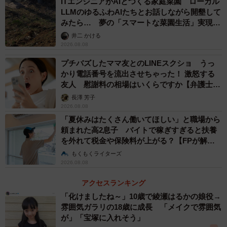
ITエンジニアがAIとつくる家庭菜園 ローカル
は、1位「台北」、2位「ソウル」、3位「新北」、4位「バ
LLMのゆるふわAIたちとお話しながら開墾して
ンコク」、5位「オアフ島」という結果になり、TOP10中9
みたら… 夢の「スマートな菜園生活」実現な
つを近場のアジア圏が占めました。
るか
井二 かける
2026.08.08
韓国、台湾それぞれ複数都市が人気ランキングに入ってお
プチバズしたママ友とのLINEスクショ うっ
り、年末の9連休を活用して複数都市を周遊する旅行を検討
かり電話番号を流出させちゃった！ 激怒する
友人 慰謝料の相場はいくらですか【弁護士が
している人が多いと推察されます。
解説】
長澤 芳子
2026.08.08
◇ ◇
「夏休みはたくさん働いてほしい」と職場から
頼まれた高2息子 バイトで稼ぎすぎると扶養
今年の年末年始は最大9連休となるため、多くの人々が長期
を外れて税金や保険料が上がる？【FPが解
説】
休暇を満喫することが予想されます。
もくもくライターズ
2026.08.08
アクセスランキング
「化けましたね～」10歳で綾瀬はるかの娘役→
雰囲気ガラリの18歳に成長 「メイクで雰囲気
が」「宝塚に入れそう」