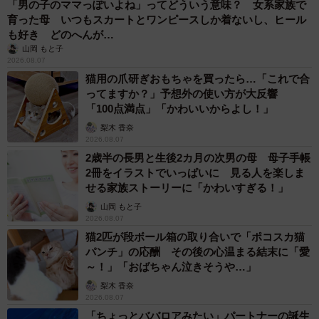
「男の子のママっぽいよね」ってどういう意味？ 女系家族で
育った母 いつもスカートとワンピースしか着ないし、ヒール
も好き どのへんが…
山岡 もと子
2026.08.07
猫用の爪研ぎおもちゃを買ったら…「これで合
ってますか？」予想外の使い方が大反響
「100点満点」「かわいいからよし！」
梨木 香奈
2026.08.07
2歳半の長男と生後2カ月の次男の母 母子手帳
2冊をイラストでいっぱいに 見る人を楽しま
せる家族ストーリーに「かわいすぎる！」
山岡 もと子
2026.08.07
猫2匹が段ボール箱の取り合いで「ポコスカ猫
パンチ」の応酬 その後の心温まる結末に「愛
～！」「おばちゃん泣きそうや…」
梨木 香奈
2026.08.07
「ちょっとババロアみたい」パートナーの誕生