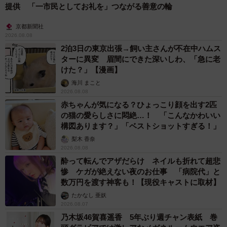
提供 「一市民としてお礼を」つながる善意の輪
一方で、1月6日（火）以降「成人の日」の3連休にかけては
京都新聞社
2026.08.08
費用が比較的抑えられると予想されていることから、もし
2泊3日の東京出張→飼い主さんが不在中ハムス
有給休暇を取得できる場合は、1月6日（火）以降の出発を
ターに異変 眉間にできた深いしわ、「急に老
選べば、費用を抑えて海外旅行が楽しめるとしています。
けた？」【漫画】
海川 まこと
2026.08.08
赤ちゃんが気になる？ひょっこり顔を出す2匹
の猫の愛らしさに悶絶…！ 「こんなかわいい
構図あります？」「ベストショットすぎる！」
梨木 香奈
2026.08.08
酔って転んでアザだらけ ネイルも折れて超悲
惨 ケガが絶えない夜のお仕事 「病院代」と
数万円を渡す神客も！【現役キャストに取材】
たかなし 亜妖
2026.08.07
乃木坂46賀喜遥香 5年ぶり週チャン表紙 巻