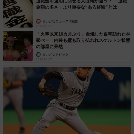
退職金を運用に回せる人は何が違う？ 「退職
金額の多さ」より重要な“ある経験”とは
まいどなニュース情報部
2026.08.07
「火事以来10カ月ぶり」全焼した自宅訪れた林
家ぺー 内装も壁も取り払われスケルトン状態
の部屋に呆然
まいどなトピック
2026.08.07