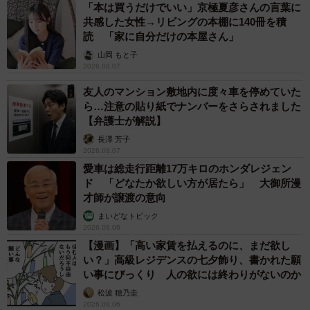
「本は買うだけでいい」京極夏彦さんの言葉に
共感した女性→リビングの本棚に140冊を積
読 「家に自分だけの本屋さん」
山岡 もと子
2026.08.07
友人のマンション敷地内に度々車を停めていた
ら…注意の貼り紙でナンバーをさらされました
【弁護士が解説】
長澤 芳子
2026.08.07
愛車は総走行距離17万キロのホンダレジェン
ド 「どなたか欲しい方が居たら」 大御所漫
才師が譲渡の意向
まいどなトピック
2026.08.06
【漫画】「高い家賃を払えるのに、まだ欲し
い？」高級レジデンスの七夕飾り、書かれた願
い事にびっくり 人の欲には終わりがないのか
松波 穂乃圭
2026.08.06