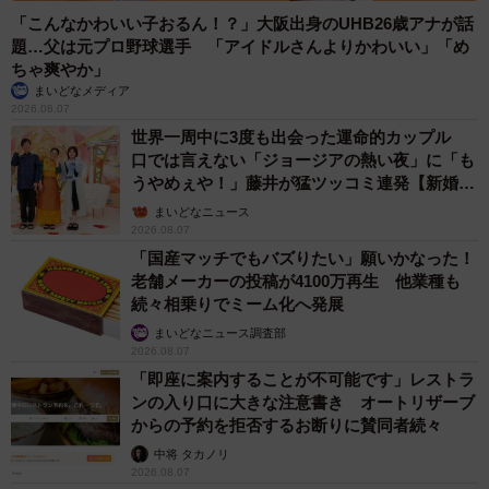
「こんなかわいい子おるん！？」大阪出身のUHB26歳アナが話
題…父は元プロ野球選手 「アイドルさんよりかわいい」「め
ちゃ爽やか」
まいどなメディア
2026.08.07
世界一周中に3度も出会った運命的カップル
口では言えない「ジョージアの熱い夜」に「も
うやめぇや！」藤井が猛ツッコミ連発【新婚さ
ん】
まいどなニュース
2026.08.07
「国産マッチでもバズりたい」願いかなった！
老舗メーカーの投稿が4100万再生 他業種も
続々相乗りでミーム化へ発展
まいどなニュース調査部
2026.08.07
「即座に案内することが不可能です」レストラ
ンの入り口に大きな注意書き オートリザーブ
からの予約を拒否するお断りに賛同者続々
中将 タカノリ
2026.08.07