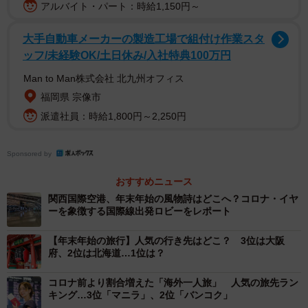
アルバイト・パート：時給1,150円～
費と平均航空券代のデータに基づいた「穴場コスパ海外旅
行先ランキング」の1位は「釜山」でした。
大手自動車メーカーの製造工場で組付け作業スタ
ッフ/未経験OK/土日休み/入社特典100万円
韓国第二の都市である「釜山」は、海沿いに位置するため
Man to Man株式会社 北九州オフィス
冬は風が強く、体感温度が低く感じられることもあります
福岡県 宗像市
が、冬ならではの旬の新鮮な魚介類を堪能でき、澄んだ空
派遣社員：時給1,800円～2,250円
気の中で眺める海の絶景も魅力です。さらに、観光客も少
ない時期であるため、混雑を避けながらゆったりと旅を楽
Sponsored by
しめます。
おすすめニュース
関西国際空港、年末年始の風物詩はどこへ？コロナ・イヤ
続く2位には台湾にある都市「宜蘭（イーラン）」がランク
ーを象徴する国際線出発ロビーをレポート
イン。台北からバスや電車で約1時間とアクセスしやすく、
人気の礁渓温泉でゆったり過ごした後は、小籠包や牡蠣オ
【年末年始の旅行】人気の行き先はどこ？ 3位は大阪
府、2位は北海道…1位は？
ムレツなど、夜市で味わえるローカルフードもおすすめで
す。
コロナ前より割合増えた「海外一人旅」 人気の旅先ラン
キング…3位「マニラ」、2位「バンコク」