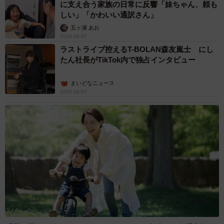
に支え合う家族の日常に反響「妹ちゃん、頼も
しい」「かわいい通訳さん」
五ヶ瀬 あお
2026.08.07
ラストライブ控えるT-BOLAN森友嵐士 にし
たん社長がTikTok内で独占インタビュー
まいどなニュース
2026.08.07