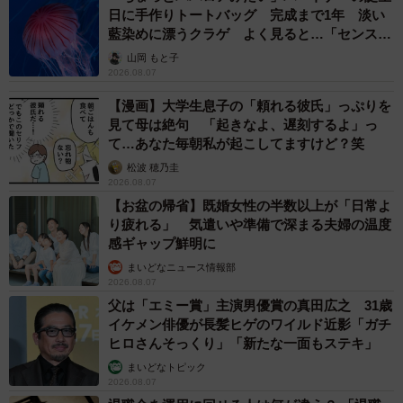
日に手作りトートバッグ 完成まで1年 淡い
藍染めに漂うクラゲ よく見ると…「センスす
ごい」
山岡 もと子
2026.08.07
【漫画】大学生息子の「頼れる彼氏」っぷりを
見て母は絶句 「起きなよ、遅刻するよ」っ
て…あなた毎朝私が起こしてますけど？笑
松波 穂乃圭
2026.08.07
【お盆の帰省】既婚女性の半数以上が「日常よ
り疲れる」 気遣いや準備で深まる夫婦の温度
感ギャップ鮮明に
まいどなニュース情報部
2026.08.07
父は「エミー賞」主演男優賞の真田広之 31歳
イケメン俳優が長髪ヒゲのワイルド近影「ガチ
ヒロさんそっくり」「新たな一面もステキ」
まいどなトピック
2026.08.07