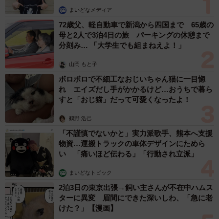
まいどなメディア
72歳父、軽自動車で新潟から四国まで 65歳の
母と2人で3泊4日の旅 パーキングの休憩まで
分刻み… 「大学生でも組まねえよ！」
山岡 もと子
ボロボロで不細工なおじいちゃん猫に一目惚
れ エイズだし手がかかるけど…おうちで暮ら
すと「おじ猫」だって可愛くなったよ！
鶴野 浩己
「不謹慎でないかと」実力派歌手、熊本へ支援
4/5
物資…運搬トラックの車体デザインにためら
い 「痛いほど伝わる」「行動され立派」
年末年始の混雑予想とおすすめ旅行日程（提供画像）
まいどなトピック
エクスペディアの最新フライト検索データによると、2025
2泊3日の東京出張→飼い主さんが不在中ハムス
年12月20日（土）から2026年1月12日（月・祝）におい
ターに異変 眉間にできた深いしわ、「急に老
けた？」【漫画】
て、特にフライトの混雑が予想されるのは12月26日（金）