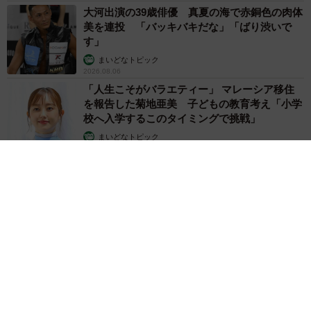
大河出演の39歳俳優 真夏の海で赤銅色の肉体
美を連投 「バッキバキだな」「ばり渋いで
す」
まいどなトピック
2026.08.06
「人生こそがバラエティー」 マレーシア移住
を報告した菊地亜美 子どもの教育考え「小学
校へ入学するこのタイミングで挑戦」
まいどなトピック
2026.08.06