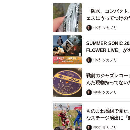
「防水、コンパクト
ェスにうってつけの
中将 タカノリ
SUMMER SONIC
FLOWER LIVE
中将 タカノリ
戦前のジャズレコード
んた現物持ってない
中将 タカノリ
ものまね番組で見た
なステージ演出に「
中将 タカノリ