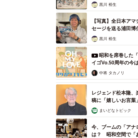
黒川 裕生
【写真】全日本アマ
セージを送る浦田博
黒川 裕生
昭和を席巻した「
イゴVo.50周年の今
1970年、全日本アマチュア・フォーク・
中将 タカノリ
当時、大阪外国語大学（現・大阪大
レジェンド松本隆、
して活動していた浦田さんにも声が
稿に「嬉しいお言葉
「初めて曲を聴いた時は『ああ、ま
まいどなトピック
番前に1週間ほど練習合宿してから
今、ブームの「アナ
山修さんとも会うことができて、た
は？ 昭和空間で「
気も、なんとなく覚えていますよ」