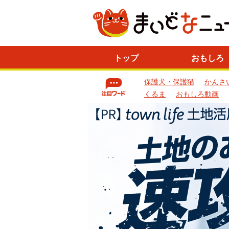
ニ
トップ
おもしろ
ュ
ー
保護犬・保護猫
かんさ
ス
一
くるま
おもしろ動画
覧