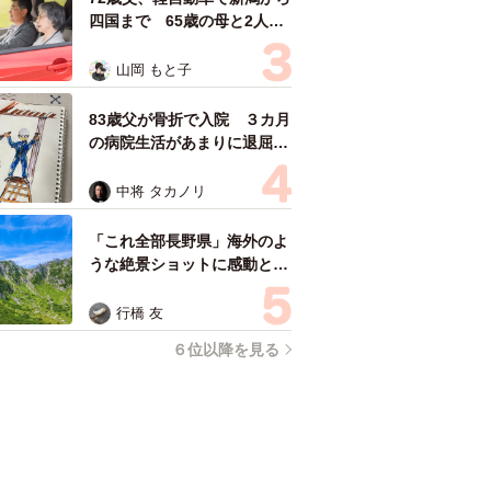
四国まで 65歳の母と2人で
3泊4日の旅 パーキングの休
憩まで分刻み… 「大学生で
山岡 もと子
も組まねえよ！」
83歳父が骨折で入院 ３カ月
の病院生活があまりに退屈で
「画用紙と色鉛筆持ってこ
い！」→スケッチブックを見
中将 タカノリ
た家族が仰天「これ、売れま
すよ…」
「これ全部長野県」海外のよ
うな絶景ショットに感動と反
響「離れてからいいところだ
ったんだって気づいた」
行橋 友
６位以降を見る