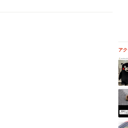
きた浦田さん。「伯方の塩」や「VC-3000のど飴」な
ビ番組や舞台の音楽を数多く手がけ、近年は弾き語りラ
は再び万博が開催。一方、世界では今も戦争や紛争、内戦
アク
イドル（ハロプロ西日本）がこの曲のカバーを配信リリ
子供たち」が歌い継がれてきたことの意義を強く感じた
、今も連絡を取り合っている当時のメンバー3人を誘
、客席も大いに盛り上がったという。
アマチュア・フォーク・シンガーズに参加した人たち
るように。数十人いたメンバーの大半の連絡先は把握で
ない道を歩んでいる人も多いと見られる。それでも浦田
なで歌いたい。心当たりのある人は私の
までメッセージをください」と呼びかけている。