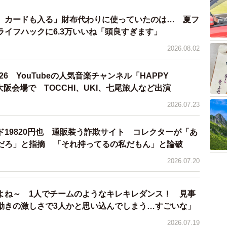
、カードも入る」財布代わりに使っていたのは… 夏フ
ライフハックに6.3万いいね「頭良すぎます」
2026.08.02
 2026 YouTubeの人気音楽チャンネル「HAPPY
」が大阪会場で TOCCHI、UKI、七尾旅人など出演
2026.07.23
19820円也 通販装う詐欺サイト コレクターが「あ
だろ」と指摘 「それ持ってるの私だもん」と論破
2026.07.20
よね～ 1人でチームのようなキレキレダンス！ 見事
動きの激しさで3人かと思い込んでしまう…すごいな」
2026.07.19