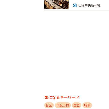
山陰中央新報社
その後、主に作編曲家として活動して
どの有名CMソングをはじめ、テレ
イブも積極的に展開している。
大阪万博から55年の今年、大阪で
が絶えない。そんな中、8月にはア
ース。あらためて「戦争を知らない
という浦田さんは、今夏のライブで
い、一緒にこの歌を演奏したところ
手応えを感じた浦田さんは「全日本
と、もう一度集まれないか」と考え
きておらず、音楽とはほとんど縁の
気になるキーワード
さんは「55年の時を超えてまたみん
Instagram（@jalan1124）
音楽
大阪万博
歴史
昭和