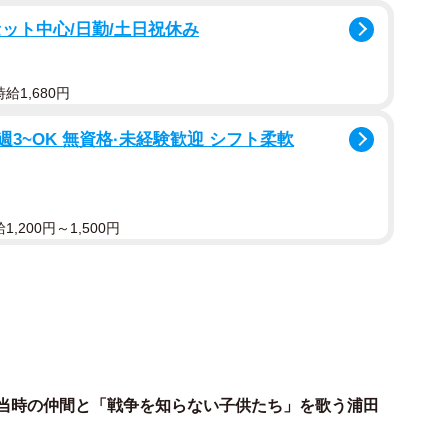
ばひろふみさんのバンド「ジャッケルズ」などもいたと
ット中心/日勤/土日祝休み
給1,680円
週3~OK 無資格·未経験歓迎 シフト柔軟
,200円～1,500円
に当時の仲間と「戦争を知らない子供たち」を歌う浦田