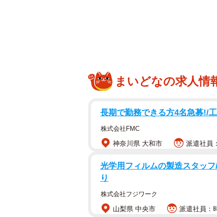
「戦争を知らない子供たち」全日本アマチ
1970年の大阪万博で初めて披露さ
らない子供たち」。多くの人にとっ
二郎、森下次郎）名義の方かもしれ
ードを出したのは、全国のフォーク
まいどなの求人情
ア・フォーク・シンガーズ」だ。メ
した人たちに呼びかけ、55年ぶりに
長期で勤務できる方4名急募!/
「戦争を知らない子供たち」は、日
株式会社FMC
高まる中、ザ・フォーク・クルセダ
神奈川県 大和市
派遣社員：時
生。1970年、アジア初の国際博覧
ア・フォーク・シンガーズが初めて
光学用フィルムの製造スタッフ/高
レコードが発売されたのは、その3
り
株式会社フジワーク
全日本アマチュア・フォーク・シン
山梨県 中央市
派遣社員：時
フォークグループから計70〜80人