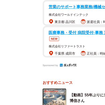
トさせる「チェリッシュ」や、ばん
営業のサポート事務業務/機械セ
いう。
株式会社ワールドインテック
東京都 品川区
派遣社員：時
当時の空気を伝える貴重な証言
医療事務・受付 病院受付·事務 
NEW
株式会社リファートラスト
千葉県 成田市
正社員：時給1
Sponsored by
おすすめニュース
【動画】55年ぶり
博信さん