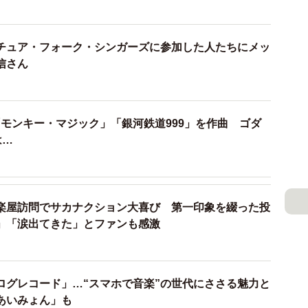
チュア・フォーク・シンガーズに参加した人たちにメッ
信さん
2/2
モンキー・マジック」「銀河鉄道999」を作曲 ゴダ
は…
シンガーズの一員として「戦争を知らない子供たち」の演奏に参加した
浦田博信さん＝大阪市内
学）の学生で、フォークグループのギター・ボーカルと
楽屋訪問でサカナクション大喜び 第一印象を綴った投
かかった。
」「涙出てきた」とファンも感激
さに我々の世代の歌だな』という印象を受けました。本
臨みましたが、僕たちにとっては雲の上の存在である北
ログレコード」…“スマホで音楽”の世代にささる魅力と
だただ楽しく、そして貴重な経験でした。万博会場の熱
あいみょん」も