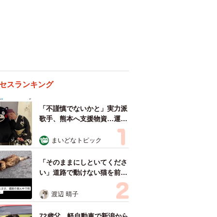
セスランキング
「不謹慎でないかと」実力派
歌手、熊本へ支援物資…運搬
トラックの車体デザインにた
めらい 「痛いほど伝わる」
まいどなトピック
「行動され立派」
「そのままにしといてくださ
い」道路で動けない猫を前に
返された一言… 懸命に生き
ようとした4日間 「命の重
渡辺 晴子
さはみんな同じ」保護団体代
表の訴え
72歳父、軽自動車で新潟から