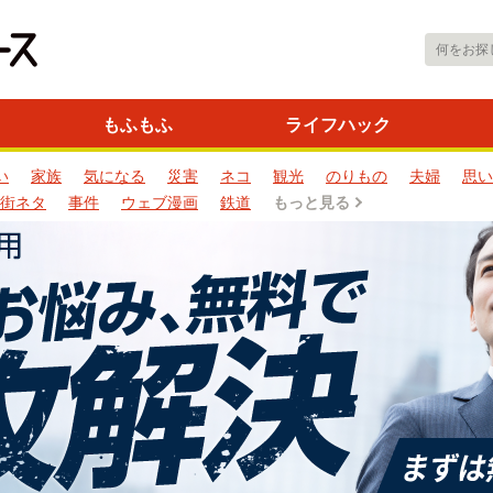
もふもふ
ライフハック
い
家族
気になる
災害
ネコ
観光
のりもの
夫婦
思い
街ネタ
事件
ウェブ漫画
鉄道
もっと見る