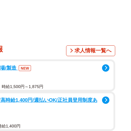
ュア・フォーク・シンガーズ名義のレコード（浦田博信さん所蔵）
れ、日本の代表的な反戦歌として歌い継がれる「戦争を知
て馴染み深いのは、翌71年に発売されたジローズ（杉田
ないが、万博会場で最初に歌い、ジローズより先にレコ
グループから集められた精鋭でつくる「全日本アマチュ
報
求人情報一覧へ
ンバーの1人だった音楽家の浦田博信さんが、当時参加
集まって一緒に歌う企画を進めている。
工場/製造
NEW
本の若者や文化人の間でベトナム戦争に反対する機運が
ーズの北山修さんの詞に杉田二郎さんが曲をつけて誕
給1,500円～1,875円
会となった大阪万博でのコンサートで、全日本アマチュ
歌い、同年、その模様がレコード化された。ジローズの
時給1,400円/週払いOK/正社員登用制度あ
カ月後だった。
ガーズには、京都や神戸、名古屋など、各地で活動する
給1,400円
が参集。その中には、後に「てんとう虫のサンバ」をヒッ