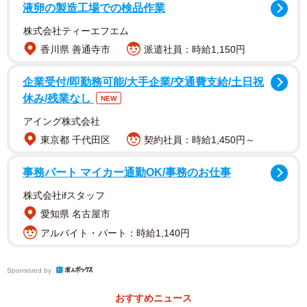
インテリアデザイナーで山口さんとも親交の深い片山さん
液卵の製造工場での検品作業
も、自身のthreadsにて「レジェンドとの面会でいっくん&
株式会社ティーエフエム
メンバー大興奮の夜でした。特に松本隆さんの歌詞に大き
香川県 善通寺市
派遣社員：時給1,150円
な影響を受けたいっくんは子供のようで可愛かったっす」
企業受付/即勤務可能/大手企業/交通費支給/土日祝
と綴っています。
休み/残業なし
NEW
アイング株式会社
東京都 千代田区
契約社員：時給1,450円～
事務パート マイカー通勤OK/事務のお仕事
株式会社ifスタッフ
愛知県 名古屋市
アルバイト・パート：時給1,140円
Sponsored by
おすすめニュース