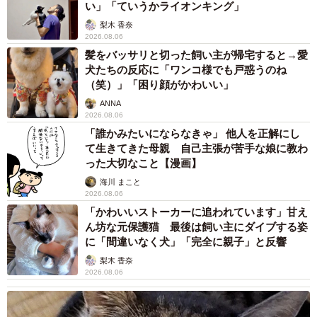
い」「ていうかライオンキング」
梨木 香奈
2026.08.06
髪をバッサリと切った飼い主が帰宅すると→愛
犬たちの反応に「ワンコ様でも戸惑うのね
（笑）」「困り顔がかわいい」
ANNA
2026.08.06
「誰かみたいにならなきゃ」 他人を正解にし
て生きてきた母親 自己主張が苦手な娘に教わ
った大切なこと【漫画】
海川 まこと
2026.08.06
「かわいいストーカーに追われています」甘え
ん坊な元保護猫 最後は飼い主にダイブする姿
に「間違いなく犬」「完全に親子」と反響
梨木 香奈
2026.08.06