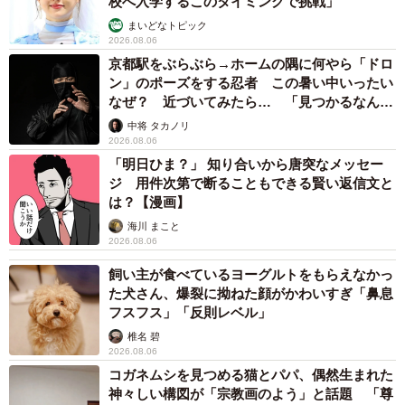
校へ入学するこのタイミングで挑戦」
まいどなトピック
2026.08.06
京都駅をぶらぶら→ホームの隅に何やら「ドロ
ン」のポーズをする忍者 この暑い中いったい
なぜ？ 近づいてみたら… 「見つかるなんて
未熟」
中将 タカノリ
2026.08.06
「明日ひま？」 知り合いから唐突なメッセー
ジ 用件次第で断ることもできる賢い返信文と
は？【漫画】
海川 まこと
2026.08.06
飼い主が食べているヨーグルトをもらえなかっ
た犬さん、爆裂に拗ねた顔がかわいすぎ「鼻息
フスフス」「反則レベル」
椎名 碧
2026.08.06
コガネムシを見つめる猫とパパ、偶然生まれた
神々しい構図が「宗教画のよう」と話題 「尊