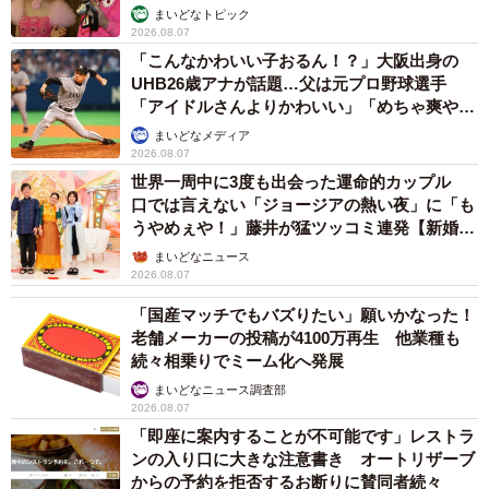
まいどなトピック
2026.08.07
「こんなかわいい子おるん！？」大阪出身の
UHB26歳アナが話題…父は元プロ野球選手
「アイドルさんよりかわいい」「めちゃ爽や
か」
まいどなメディア
2026.08.07
世界一周中に3度も出会った運命的カップル
口では言えない「ジョージアの熱い夜」に「も
うやめぇや！」藤井が猛ツッコミ連発【新婚さ
ん】
まいどなニュース
2026.08.07
「国産マッチでもバズりたい」願いかなった！
老舗メーカーの投稿が4100万再生 他業種も
続々相乗りでミーム化へ発展
まいどなニュース調査部
2026.08.07
「即座に案内することが不可能です」レストラ
ンの入り口に大きな注意書き オートリザーブ
からの予約を拒否するお断りに賛同者続々