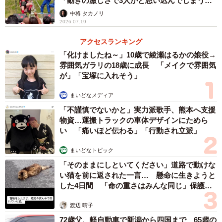
「動きの激しさで3人かと思い込んでしまう…
すごいな」
中将 タカノリ
2026.07.19
アクセスランキング
「化けましたね～」10歳で綾瀬はるかの娘役→
雰囲気ガラリの18歳に成長 「メイクで雰囲気
が」「宝塚に入れそう」
まいどなメディア
「不謹慎でないかと」実力派歌手、熊本へ支援
物資…運搬トラックの車体デザインにためら
い 「痛いほど伝わる」「行動され立派」
まいどなトピック
「そのままにしといてください」道路で動けな
い猫を前に返された一言… 懸命に生きようと
した4日間 「命の重さはみんな同じ」保護団
体代表の訴え
渡辺 晴子
72歳父、軽自動車で新潟から四国まで 65歳の