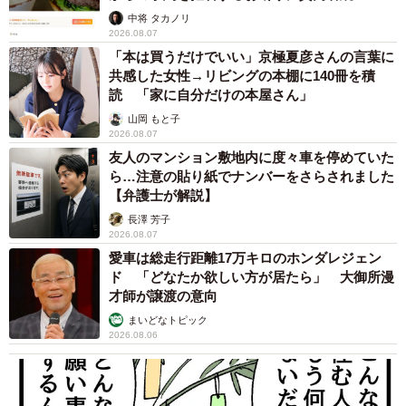
中将 タカノリ
2026.08.07
「本は買うだけでいい」京極夏彦さんの言葉に
共感した女性→リビングの本棚に140冊を積
読 「家に自分だけの本屋さん」
山岡 もと子
2026.08.07
友人のマンション敷地内に度々車を停めていた
ら…注意の貼り紙でナンバーをさらされました
【弁護士が解説】
長澤 芳子
2026.08.07
愛車は総走行距離17万キロのホンダレジェン
ド 「どなたか欲しい方が居たら」 大御所漫
才師が譲渡の意向
まいどなトピック
2026.08.06