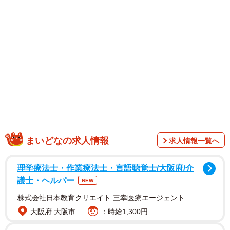
歌詞も奇麗で聴き手の心に響きます」「一郎さん嬉しそう
でこちらまでにやにやしちゃう」「握手している一郎さん
も、集合写真のあみちゃんも、見たことないくらい嬉しそ
う」「すごい！言葉の達人のツーショットだ！ああ、なん
か涙出てきた」と、熱い喜びの声が相次ぎました。
まいどなの求人情報
求人情報一覧へ
理学療法士・作業療法士・言語聴覚士/大阪府/介
護士・ヘルパー
NEW
株式会社日本教育クリエイト 三幸医療エージェント
大阪府 大阪市
：時給1,300円