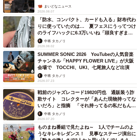
まいどなニュース
2026.08.07
「防水、コンパクト、カードも入る」財布代わ
りに使っていたのは… 夏フェスにうってつけ
のライフハックに6.3万いいね「頭良すぎま
す」
中将 タカノリ
2026.08.02
SUMMER SONIC 2026 YouTubeの人気音楽
チャンネル「HAPPY FLOWER LIVE」が大阪
会場で TOCCHI、UKI、七尾旅人など出演
中将 タカノリ
2026.07.23
戦前のジャズレコード19820円也 通販装う詐
欺サイト コレクターが「あんた現物持ってな
いだろ」と指摘 「それ持ってるの私だもん」
と論破
中将 タカノリ
2026.07.20
ものまね番組で見たよね～ 1人でチームのよ
うなキレキレダンス！ 見事なステージ演出に