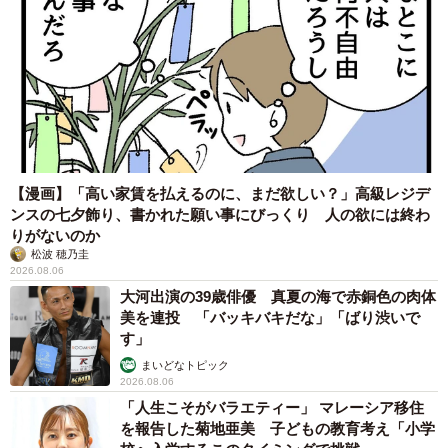
【漫画】「高い家賃を払えるのに、まだ欲しい？」高級レジデ
ンスの七夕飾り、書かれた願い事にびっくり 人の欲には終わ
りがないのか
松波 穂乃圭
2026.08.06
大河出演の39歳俳優 真夏の海で赤銅色の肉体
美を連投 「バッキバキだな」「ばり渋いで
す」
まいどなトピック
2026.08.06
「人生こそがバラエティー」 マレーシア移住
を報告した菊地亜美 子どもの教育考え「小学