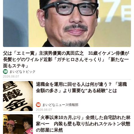
父は「エミー賞」主演男優賞の真田広之 31歳イケメン俳優が
長髪ヒゲのワイルド近影「ガチヒロさんそっくり」「新たな一
面もステキ」
まいどなトピック
2026.08.07
退職金を運用に回せる人は何が違う？ 「退職
金額の多さ」より重要な“ある経験”とは
まいどなニュース情報部
2026.08.07
「火事以来10カ月ぶり」全焼した自宅訪れた林
家ぺー 内装も壁も取り払われスケルトン状態
の部屋に呆然