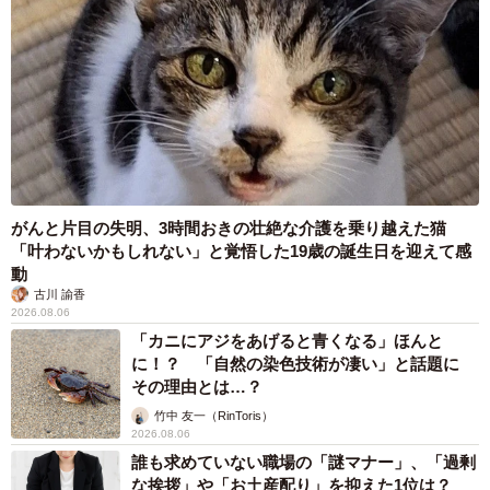
がんと片目の失明、3時間おきの壮絶な介護を乗り越えた猫
「叶わないかもしれない」と覚悟した19歳の誕生日を迎えて感
動
古川 諭香
2026.08.06
「カニにアジをあげると青くなる」ほんと
に！？ 「自然の染色技術が凄い」と話題に
その理由とは…？
竹中 友一（RinToris）
2026.08.06
誰も求めていない職場の「謎マナー」、「過剰
な挨拶」や「お土産配り」を抑えた1位は？