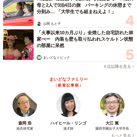
母と2人で3泊4日の旅 パーキングの休憩まで
分刻み… 「大学生でも組まねえよ！」
山岡 もと子
「火事以来10カ月ぶり」全焼した自宅訪れた林
家ぺー 内装も壁も取り払われスケルトン状態
の部屋に呆然
まいどなトピック
６位以降を見る
まいどなファミリー
（新着記事順）
森岡 浩
ハイヒール・リンゴ
大江 篤
姓氏研究家
漫才師
園田学園女子大学学長
もっと見る