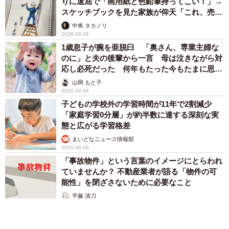
りに退屈で「画用紙と色鉛筆持ってこい！」→
スケッチブックを見た家族が仰天「これ、売れ
ますよ…」
中将 タカノリ
2026.08.06
1歳息子が腕を亜脱臼 「奥さん、専業主婦な
のに」と夫の後輩から一言 母は泣きながら対
応し必死だった 何年もたった今もたまに思い
出し…
山岡 もと子
2026.08.06
子どもの学校外の学習時間が11年で2割減少
「家庭学習0分層」が約半数に達する深刻な実
態と広がる学習格差
まいどなニュース情報部
2026.08.06
「事故物件」という言葉のイメージにとらわれ
ていませんか？ 不動産業者が語る「物件の可
能性」を閉ざさないために必要なこと
平藤 清刀
2026.08.06