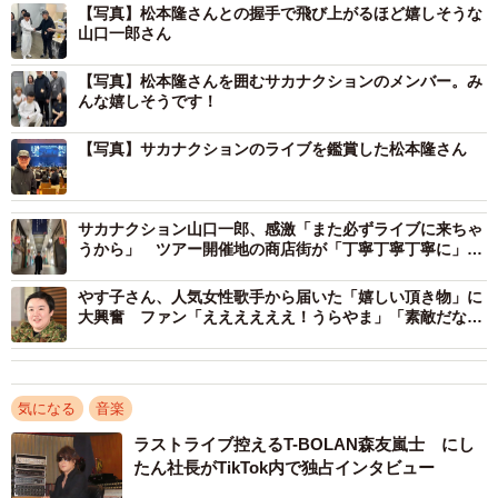
【写真】松本隆さんとの握手で飛び上がるほど嬉しそうな
山口一郎さん
【写真】松本隆さんを囲むサカナクションのメンバー。み
んな嬉しそうです！
【写真】サカナクションのライブを鑑賞した松本隆さん
サカナクション山口一郎、感激「また必ずライブに来ちゃ
うから」 ツアー開催地の商店街が「丁寧丁寧丁寧に」応
援…理由は“魚”つながり
やす子さん、人気女性歌手から届いた「嬉しい頂き物」に
大興奮 ファン「ええええええ！うらやま」「素敵だな
あ」
気になる
音楽
ラストライブ控えるT-BOLAN森友嵐士 にし
たん社長がTikTok内で独占インタビュー