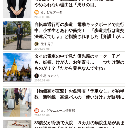
やめられない理由は「周りの目」
まいどなデータ
2026.08.06
自転車通行可の歩道 電動キックボードで走行
中、小学生とあわや衝突！ 「歩道走行は道交
法違反でしょ」と指摘されました【弁護士が解
説】
長澤 芳子
2026.08.06
タイの電車の中で見た優先席のマーク 子ど
も、妊娠、けが人、お年寄り… 一つだけ謎の
ものが！？「だから黄色なんですね」
中将 タカノリ
2026.08.06
【物価高が直撃】お盆帰省「予定なし」が約半
数 新幹線・高速バスの「使い分け」が鮮明に
まいどなニュース情報部
2026.08.06
83歳父が骨折で入院 ３カ月の病院生活があま