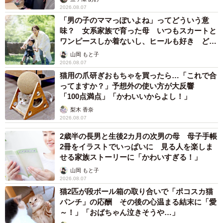
2026.08.07
「男の子のママっぽいよね」ってどういう意
味？ 女系家族で育った母 いつもスカートと
ワンピースしか着ないし、ヒールも好き どの
へんが…
山岡 もと子
2026.08.07
猫用の爪研ぎおもちゃを買ったら…「これで合
ってますか？」予想外の使い方が大反響
「100点満点」「かわいいからよし！」
梨木 香奈
2026.08.07
2歳半の長男と生後2カ月の次男の母 母子手帳
2冊をイラストでいっぱいに 見る人を楽しま
せる家族ストーリーに「かわいすぎる！」
山岡 もと子
2026.08.07
猫2匹が段ボール箱の取り合いで「ポコスカ猫
パンチ」の応酬 その後の心温まる結末に「愛
～！」「おばちゃん泣きそうや…」