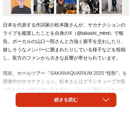
日本を代表する作詞家の松本隆さんが、サカナクションの
ライブを鑑賞したことを自身のX（@takashi_mtmt）で報
告。ボーカルの山口一郎さんと力強く握手を交わしたり、
嬉しそうなメンバーに囲まれたりしている様子などを投稿
し、双方のファンから大きな反響が寄せられています。
現在、ホールツアー「SAKANAQUARIUM 2025 “怪獣”」を
開催中のサカナクション。松本さんはグランキューブ大阪
で行われた大阪公演に足を運び、「片山正通氏と玉ちゃん
経由のお誘いで、サカナクションのライブへ。第一印象は
続きを読む
心の綺麗な人だなって。よろしくね」と綴りました。
ファンからは「ひえ！！すごいぃ！」「すげぇ・・・魚民
としてこれ以上にない嬉しいお言葉です。心が奇麗だから