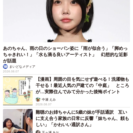
あのちゃん、雨の日のショーパン姿に「雨が似合う」「脚めっ
ちゃきれい！」「水も滴る良いアーティスト」 幻想的な近影
が話題
まいどなメディア
2026.08.07
【漫画】周囲の目を気にせず遊べる！洗濯物も
干せる！最近人気の戸建ての「中庭」 ところ
が…実際住んでみて分かった後悔ポイント
中瀬 えみ
2026.08.07
難聴のお姉ちゃんに5歳の妹が手話通訳 互い
に支え合う家族の日常に反響「妹ちゃん、頼も
しい」「かわいい通訳さん」
五ヶ瀬 あお