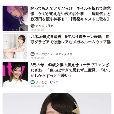
酔って転んでアザだらけ ネイルも折れて超悲
惨 ケガが絶えない夜のお仕事 「病院代」と
数万円を渡す神客も！【現役キャストに取材】
たかなし 亜妖
2026.08.07
乃木坂46賀喜遥香 5年ぶり週チャン表紙 巻
頭グラビアでは激レアなメガネルームウエア姿
まいどなニュースエンタメ部
2026.08.07
3児の母 43歳女優の肩見せコーデでファンざ
わざわ 「色っぽすぎて思わず二度見」「むっ
かしからずっと可愛い」
まいどなトピック
2026.08.07