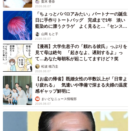
梨木 香奈
2026.08.07
「ちょっとババロアみたい」パートナーの誕生
日に手作りトートバッグ 完成まで1年 淡い
藍染めに漂うクラゲ よく見ると…「センスす
ごい」
山岡 もと子
2026.08.07
【漫画】大学生息子の「頼れる彼氏」っぷりを
見て母は絶句 「起きなよ、遅刻するよ」っ
て…あなた毎朝私が起こしてますけど？笑
松波 穂乃圭
2026.08.07
【お盆の帰省】既婚女性の半数以上が「日常よ
り疲れる」 気遣いや準備で深まる夫婦の温度
感ギャップ鮮明に
まいどなニュース情報部
2026.08.07