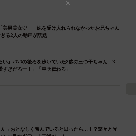
「美男美女♡」 妹を受け入れられなかったお兄ちゃん
すぎる2人の動画が話題
たい」パパの後ろを歩いていた2歳の三つ子ちゃん→3
愛すぎだろー！」「幸せ伝わる」
ゃん→おとなしく遊んでいると思ったら…！？黙々と兄
センス良すぎ♡」「芸術だ～！」
が投稿した「双子でよかったと思った瞬間」に癒される