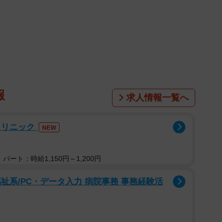
報
求人情報一覧へ
1/6
クリニック
NEW
1歳妹（提供：＠enishi.basketballさん）
影した動画が、Instagramで話題です。動画に出
パート：時給1,150円～1,200円
歳の妹しおちゃん。ふたりの仲睦まじい姿に、「何度も
祉系/PC・データ入力 病院事務 事務経験活
いこと♡」と反響が寄せられました。
の休憩中、しおちゃんが寄ってきて……ふたりの微笑