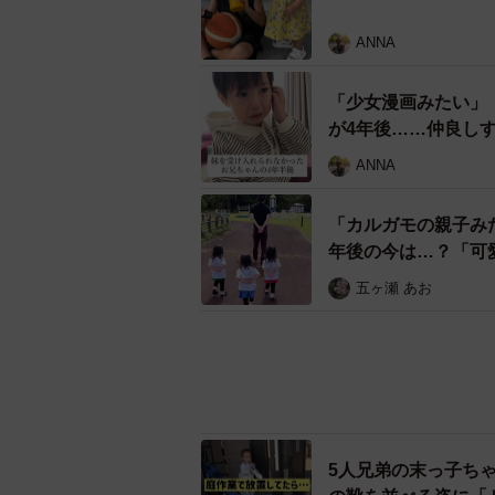
ANNA
「少女漫画みたい」
が4年後……仲良し
ANNA
「カルガモの親子み
年後の今は…？「可
五ヶ瀬 あお
5人兄弟の末っ子ち
の靴を並べる姿に「
ANNA
1歳双子兄弟のママ