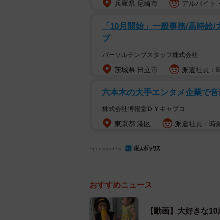
ましいやり取りをママが動画で撮影
兵庫県 尼崎市
アルバイト・
に打ち込んでいるえにし君。ボール
「10月開始」一般事務/高時給
んがやってきました。
プ
大きな水筒のお茶を飲んで、『あ゛
パーソルテンプスタッフ株式会社
君。えにし君の姿を見て、しおちゃ
茨城県 日立市
派遣社員：時給
んのお願いに応えて、えにし君は水
六本木の大手エンタメ企業で音
す。
株式会社博報堂ＤＹキャプコ
東京都 港区
派遣社員：時給1
Sponsored by
おすすめニュース
【動画】大好きな1