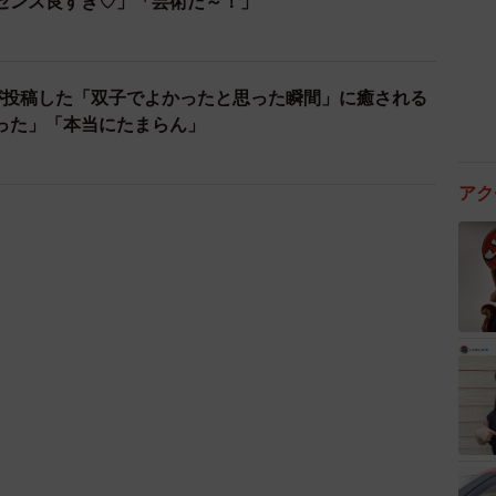
った」「本当にたまらん」
2/6
〜！」（提供：＠enishi.basketballさん）
ぐに理解してサポートする、えにし君の慣れた手つき
な口をあけてお茶を飲むふりをすると、とても嬉しそう
しおちゃん。