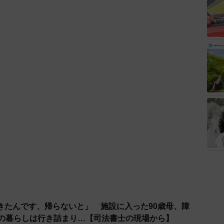
きたんです、帰らないと」 施設に入った90歳母、障
との暮らしは行き詰まり…【司法書士の現場から】
2026.08.08
o、義父母も義兄も超有名歌手の28歳モデル兼俳優が第1
ともに健康…日々、大切に過ごしたい」
2026.08.08
アク
が3割増加 帰省時に確認したい「離れて暮らす親の異
トは？
報部
2026.08.08
」の看板役者 ライダー演じた42歳元俳優が再婚妻と
ォト」計画を明言 「センスあるカメラマン求む」