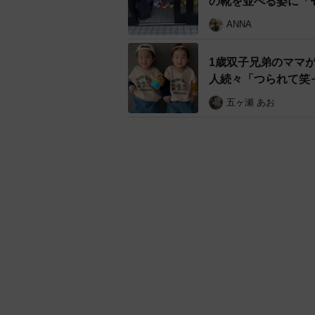
人続々「つられて笑
五ヶ瀬 あお
お茶を飲んで、大きな声で「あ゛
しおちゃんがやってほしいことをす
から優しさが伝わってきます。大き
に『あ゛～！』とえにし君を真似る
気になるキーワード