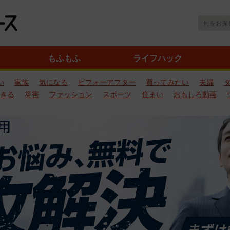
もふもふ
ライフハック
い
家族
気になる
ビフォーアフター
買ってみたい
夫婦
きる
災害
ファッション
スポーツ
住まい
おもしろ動画