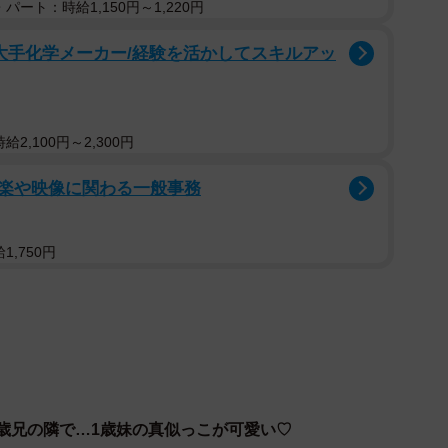
していました。バスケットボールが大好きで、日々練習
パート：時給1,150円～1,220円
を抱えて座り、休憩しているえにし君のそばにしおちゃ
/大手化学メーカー/経験を活かしてスキルアッ
～！』と声をだしてお茶の美味しさを表現するえにし
んは「ちょーだい！」と水筒を欲しがります。しおちゃ
2,100円～2,300円
筒を口元に持っていき、飲んでいるふりをさせてあげま
楽や映像に関わる一般事務
,750円
0歳兄の隣で…1歳妹の真似っこが可愛い♡