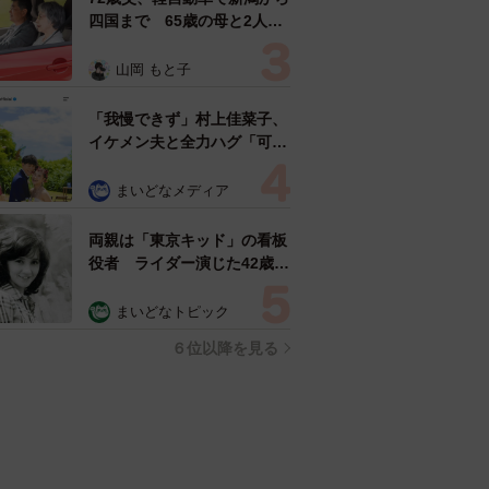
セスランキング
「ウソだろ」体重130kgの女
性芸人オダウエダ植田 大学
時代のほっそり姿に「マジ
で」
まいどなメディア
「化けましたね～」10歳で綾