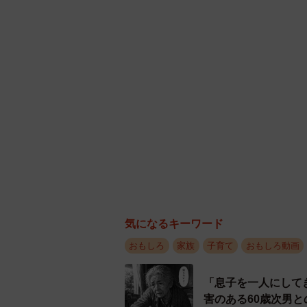
おもしろ
家族
子育て
おもしろ動画
「息子を一人にして
害のある60歳次男
山下 静香
夫はマイファスHir
子出産を報告「母子
まいどなトピック
お盆明けは介護相談
変」チェックポイン
まいどなニュース情
両親は「東京キッド
の「ウエディングフ