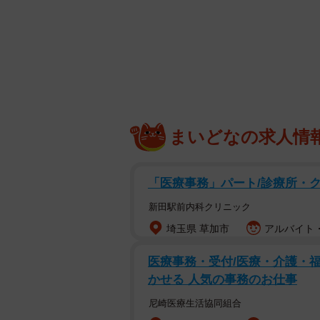
まいどなの求人情
「医療事務」パート/診療所・
お兄ちゃんをじっと見つめる
新田駅前内科クリニック
仲良しな年の差きょうだいのひと時を撮
埼玉県 草加市
アルバイト・
てくるのは、10歳の兄えにし君と1
医療事務・受付/医療・介護・福
見ちゃう」「なんてふたりとも可愛
かせる 人気の事務のお仕事
えにし君がバスケットボールの練習
尼崎医療生活協同組合