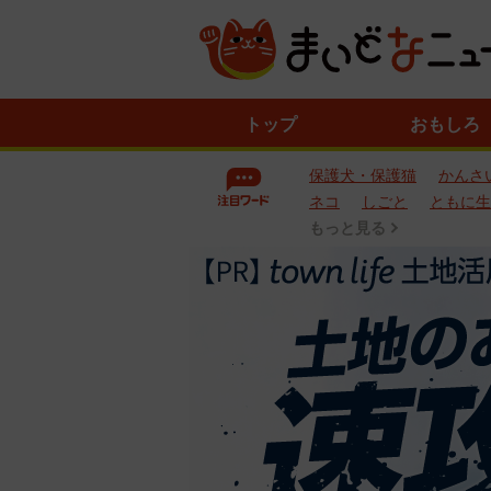
ニ
トップ
おもしろ
ュ
ー
保護犬・保護猫
かんさ
ス
一
ネコ
しごと
ともに生
覧
もっと見る