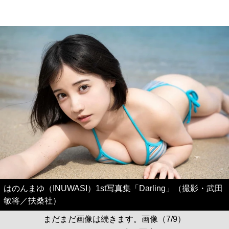
はのんまゆ（INUWASI）1st写真集「Darling」（撮影・武田
敏将／扶桑社）
まだまだ画像は続きます。画像（7/9）