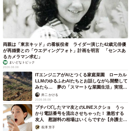
両親は「東京キッド」の看板役者 ライダー演じた42歳元俳優
が再婚妻との「ウエディングフォト」計画を明言 「センスあ
るカメラマン求む」
まいどなトピック
2026.08.08
ITエンジニアがAIとつくる家庭菜園 ローカル
LLMのゆるふわAIたちとお話しながら開墾して
みたら… 夢の「スマートな菜園生活」実現な
るか
井二 かける
2026.08.08
プチバズしたママ友とのLINEスクショ うっ
かり電話番号を流出させちゃった！ 激怒する
友人 慰謝料の相場はいくらですか【弁護士が
解説】
長澤 芳子