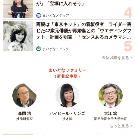
が」「宝塚に入れそう」
まいどなメディア
両親は「東京キッド」の看板役者 ライダー演
じた42歳元俳優が再婚妻との「ウエディングフ
ォト」計画を明言 「センスあるカメラマン求
む」
まいどなトピック
６位以降を見る
まいどなファミリー
（新着記事順）
森岡 浩
ハイヒール・リンゴ
大江 篤
姓氏研究家
漫才師
園田学園女子大学学長
もっと見る