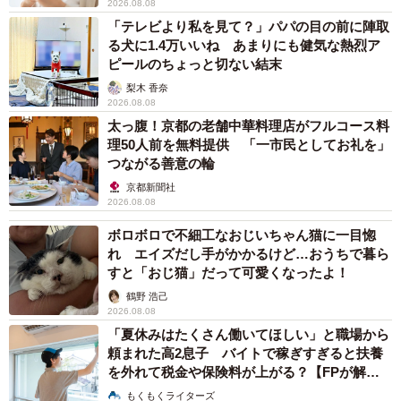
2026.08.08
「テレビより私を見て？」パパの目の前に陣取
る犬に1.4万いいね あまりにも健気な熱烈ア
ピールのちょっと切ない結末
梨木 香奈
2026.08.08
太っ腹！京都の老舗中華料理店がフルコース料
理50人前を無料提供 「一市民としてお礼を」
つながる善意の輪
京都新聞社
2026.08.08
ボロボロで不細工なおじいちゃん猫に一目惚
れ エイズだし手がかかるけど…おうちで暮ら
すと「おじ猫」だって可愛くなったよ！
鶴野 浩己
2026.08.08
「夏休みはたくさん働いてほしい」と職場から
頼まれた高2息子 バイトで稼ぎすぎると扶養
を外れて税金や保険料が上がる？【FPが解
説】
もくもくライターズ