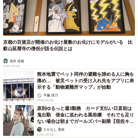
京都の百貨店が開催のお化け屋敷のお化けにモデルがいる 比
叡山延暦寺の僧侶が語る伝説とは
浅井 佳穂
2026.08.08
熊本地震でペット同伴の避難を諦める人に胸を
痛め… 被災ペットの受け入れ先をアプリに表
示する「動物避難所マップ」が始動
平藤 清刀
2026.08.08
原則ゆるっと週3勤務 カード支払い日直前は
鬼出勤 借金に追われる風俗嬢 それでも足り
ない場合は朝までガールズバー副業【現役キャ
ストに取材】
たかなし 亜妖
2026.08.08