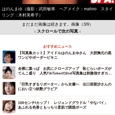
はのんまゆ（撮影：武田敏将 ヘアメイク：mahiro スタイ
リング：木村美希子）
まだまだ画像は続きます。画像（3/9）
↓ スクロールで次の写真 ↓
おすすめニュース
【写真集カット】アイドルはのんまゆさん 大胆胸元の黒
ワンピやボーダービキニ
全裸に葉っぱ お尻にクローズアップ 恥じらいポーズが
てんこ盛り 人気TikTokerの2nd写真集は刺激強すぎカッ
トの連続
「巨乳すぎるリポーター」から女優へ 出口亜梨沙さんの
におい立つ妖艶グラビア
100センチIカップ！ レジェンドグラドル「やなパイ」
あふれる色香ともっちり柔肌で誘惑ポーズ