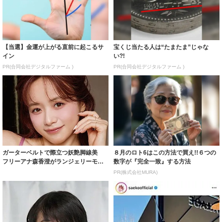
【当選】金運が上がる直前に起こるサ
宝くじ当たる人は“たまたま”じゃな
イン
い?!
PR(合同会社デジタルファーム )
PR(合同会社デジタルファーム )
ガーターベルトで際立つ妖艶脚線美
８月のロト6はこの方法で買え!!６つの
フリーアナ森香澄がランジェリーモデ
数字が『完全一致』する方法
ルに ｢PE...
PR(株式会社MURA)