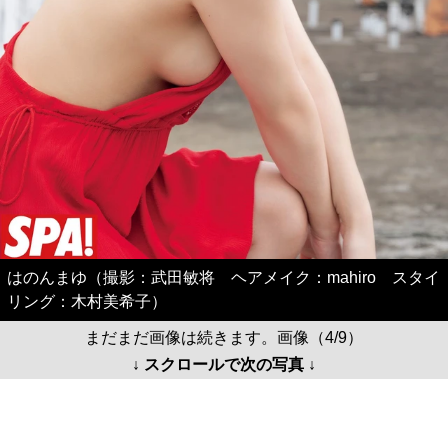
はのんまゆ（撮影：武田敏将 ヘアメイク：mahiro スタイ
リング：木村美希子）
まだまだ画像は続きます。画像（4/9）
↓ スクロールで次の写真 ↓