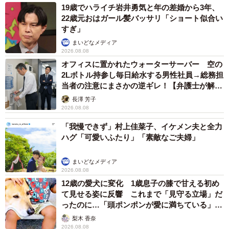
19歳でハライチ岩井勇気と年の差婚から3年、
22歳元おはガール髪バッサリ「ショート似合い
すぎ」
まいどなメディア
2026.08.08
オフィスに置かれたウォーターサーバー 空の
2Lボトル持参し毎日給水する男性社員→総務担
当者の注意にまさかの逆ギレ！【弁護士が解
説】
長澤 芳子
2026.08.08
「我慢できず」村上佳菜子、イケメン夫と全力
ハグ「可愛いふたり」「素敵なご夫婦」
まいどなメディア
2026.08.08
12歳の愛犬に変化 1歳息子の膝で甘える初め
て見せる姿に反響 これまで「見守る立場」だ
ったのに…「頭ポンポンが愛に満ちている」
「尊…」
梨木 香奈
2026.08.08