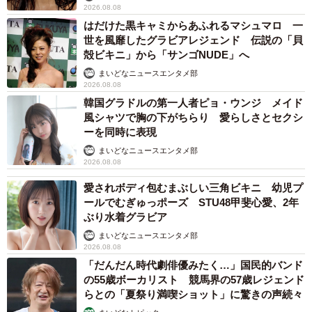
2026.08.08
はだけた黒キャミからあふれるマシュマロ 一
世を風靡したグラビアレジェンド 伝説の「貝
殻ビキニ」から「サンゴNUDE」へ
まいどなニュースエンタメ部
2026.08.08
韓国グラドルの第一人者ピョ・ウンジ メイド
風シャツで胸の下がちらり 愛らしさとセクシ
ーを同時に表現
まいどなニュースエンタメ部
2026.08.08
愛されボディ包むまぶしい三角ビキニ 幼児プ
ールでむぎゅっポーズ STU48甲斐心愛、2年
ぶり水着グラビア
まいどなニュースエンタメ部
2026.08.08
「だんだん時代劇俳優みたく…」国民的バンド
の55歳ボーカリスト 競馬界の57歳レジェンド
らとの「夏祭り満喫ショット」に驚きの声続々