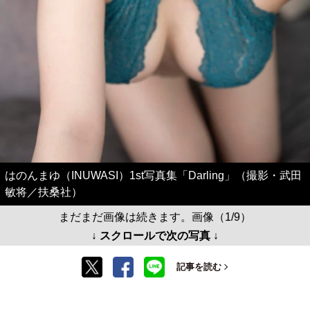
はのんまゆ（INUWASI）1st写真集「Darling」（撮影・武田
敏将／扶桑社）
まだまだ画像は続きます。画像（1/9）
↓ スクロールで次の写真 ↓
記事を読む