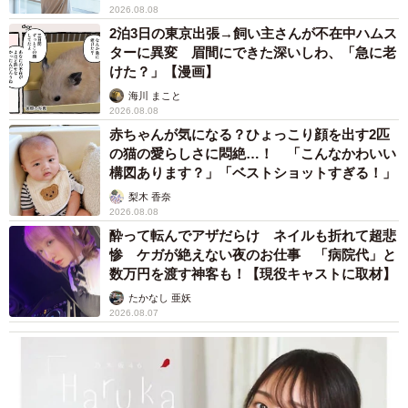
2026.08.08
2泊3日の東京出張→飼い主さんが不在中ハムス
ターに異変 眉間にできた深いしわ、「急に老
けた？」【漫画】
海川 まこと
2026.08.08
赤ちゃんが気になる？ひょっこり顔を出す2匹
の猫の愛らしさに悶絶…！ 「こんなかわいい
構図あります？」「ベストショットすぎる！」
梨木 香奈
2026.08.08
酔って転んでアザだらけ ネイルも折れて超悲
惨 ケガが絶えない夜のお仕事 「病院代」と
数万円を渡す神客も！【現役キャストに取材】
たかなし 亜妖
2026.08.07