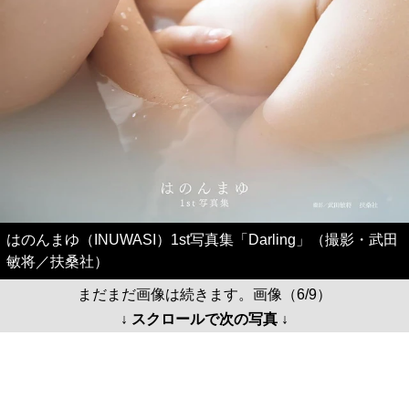
はのんまゆ（INUWASI）1st写真集「Darling」（撮影・武田
敏将／扶桑社）
まだまだ画像は続きます。画像（6/9）
↓ スクロールで次の写真 ↓