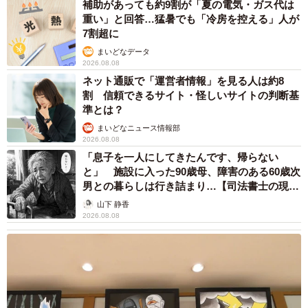
補助があっても約9割が「夏の電気・ガス代は
重い」と回答…猛暑でも「冷房を控える」人が
7割超に
まいどなデータ
2026.08.08
ネット通販で「運営者情報」を見る人は約8
割 信頼できるサイト・怪しいサイトの判断基
準とは？
まいどなニュース情報部
2026.08.08
「息子を一人にしてきたんです、帰らない
と」 施設に入った90歳母、障害のある60歳次
男との暮らしは行き詰まり…【司法書士の現場
から】
山下 静香
2026.08.08