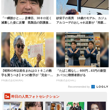
「一瞬誰かと…」彦摩呂、30キロ近く
紗栄子の長男 18歳のモデル、カジュ
減量した姿に反響 既製品の防護服が
アルコーデのおしゃれ近影が「両親の
着られると...
いいとこ取...
【昭和43年以前生まれはロト６この数
「たばこ税なし」600円→83円の新型
字を買うべき】6つの数字が「完全一
タバコに喫煙者群がる
致」する方...
PR(株式会社MURA)
PR(株式会社HAL)
Recommended by
昨日の人気フォトセレクション