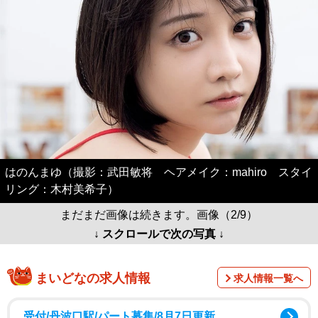
はのんまゆ（撮影：武田敏将 ヘアメイク：mahiro スタイ
リング：木村美希子）
まだまだ画像は続きます。画像（2/9）
↓ スクロールで次の写真 ↓
まいどなの求人情報
求人情報一覧へ
受付/丹波口駅/パート募集/8月7日更新