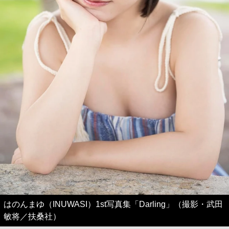
はのんまゆ（INUWASI）1st写真集「Darling」（撮影・武田
敏将／扶桑社）