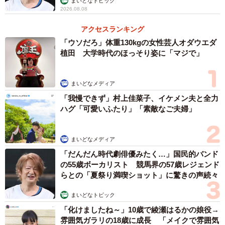
まいどなトピック
2026.08.08
アクセスランキング
「ウソだろ」体重130kgの女性芸人オダウエダ
植田 大学時代のほっそり姿に「マジで」
まいどなメディア
「我慢できず」村上佳菜子、イケメン夫と全力
ハグ「可愛いふたり」「素敵なご夫婦」
まいどなメディア
「だんだん時代劇俳優みたく…」国民的バンド
の55歳ボーカリスト 競馬界の57歳レジェンド
らとの「夏祭り満喫ショット」に驚きの声続々
まいどなトピック
「化けましたね～」10歳で綾瀬はるかの娘役→
雰囲気ガラリの18歳に成長 「メイクで雰囲気