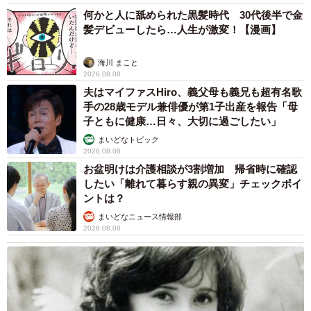
何かと人に舐められた黒髪時代 30代後半で金
髪デビューしたら…人生が激変！【漫画】
海川 まこと
2026.08.08
夫はマイファスHiro、義父母も義兄も超有名歌
手の28歳モデル兼俳優が第1子出産を報告「母
子ともに健康…日々、大切に過ごしたい」
まいどなトピック
2026.08.08
お盆明けは介護相談が3割増加 帰省時に確認
したい「離れて暮らす親の異変」チェックポイ
ントは？
まいどなニュース情報部
2026.08.08