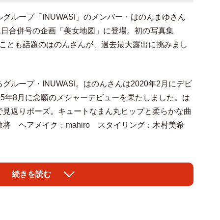
グループ「INUWASI」のメンバー・はのんまゆさん
11日合併号の企画「美女地図」に登場。初の写真集
売されたことも話題のはのんさんが、過去最大露出に挑みまし
ループ・INUWASI。はのんさんは2020年2月にデビ
25年8月に念願のメジャーデビューを果たしました。は
で見返りポーズ。キュートなまん丸ヒップと柔らかな曲
将 ヘアメイク：mahiro スタイリング：木村美希
髪ボブのキュートなルックスとモチ肌のマシュマロボディで
続きを読む
、写真集の舞台となった沖縄で輝きを見せてくれまし
マにエメラルドの海ではしゃぐ姿や、眺望のいいヴィラ
ケを実施。ビキニ姿はもちろん、ランジェリーショット
と過ごす2人きりの親密な気分に浸れる1冊になっていま