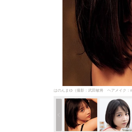
はのんまゆ（撮影：武田敏将 ヘアメイク：ma