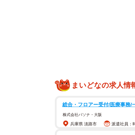
す。
【はのんまゆさんプロフィール】
8月8日生まれ、東京都生まれ。T147B
たアイドルグループ・INUWASIの
HMV&BOOKS SHINSAIBA
飲むこと。最新情報は公式X（@HANON_I
まいどなの求人情
総合・フロアー受付/医療事務/
株式会社パソナ・大阪
兵庫県 淡路市
派遣社員：時