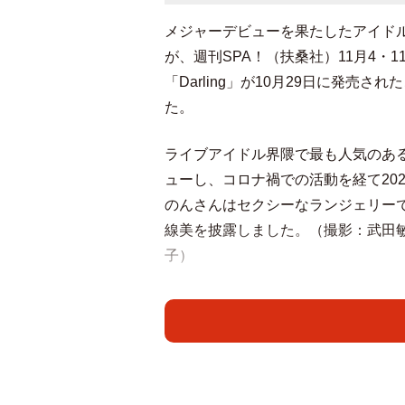
メジャーデビューを果たしたアイドル
が、週刊SPA！（扶桑社）11月4・
「Darling」が10月29日に発
た。
ライブアイドル界隈で最も人気のあるグ
ューし、コロナ禍での活動を経て20
のんさんはセクシーなランジェリー
線美を披露しました。（撮影：武田敏
子）
初の写真集「Darling」では、黒
グラビア界でも注目を集める彼女が
た。「2人きりのバカンス」をテー
やガラリと変化する夜の街並みでロ
もたっぷりと収録。夏生まれの彼女