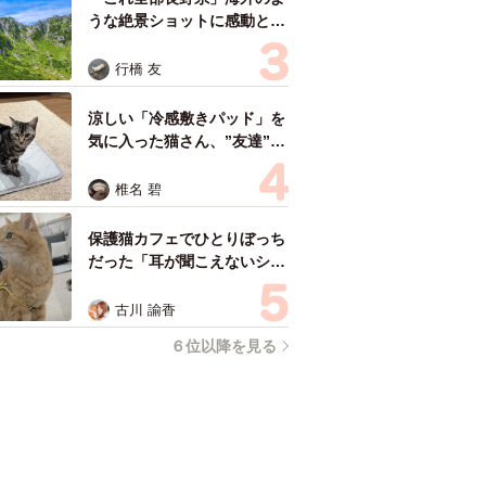
うな絶景ショットに感動と反
響「離れてからいいところだ
ったんだって気づいた」
行橋 友
涼しい「冷感敷きパッド」を
気に入った猫さん、”友達”を
ヨイショヨイショとご招待、
毛づくろいでおもてなし
椎名 碧
保護猫カフェでひとりぼっち
だった「耳が聞こえないシニ
ア猫」と運命の出会い→重度
のペットロスで適応障害だっ
古川 諭香
た女性の人生が一変
６位以降を見る