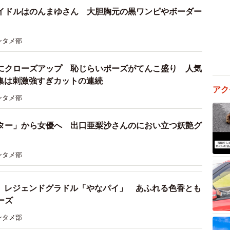
イドルはのんまゆさん 大胆胸元の黒ワンピやボーダー
ンタメ部
にクローズアップ 恥じらいポーズがてんこ盛り 人気
d写真集は刺激強すぎカットの連続
アク
ンタメ部
ター」から女優へ 出口亜梨沙さんのにおい立つ妖艶グ
ンタメ部
！ レジェンドグラドル「やなパイ」 あふれる色香とも
ーズ
ンタメ部