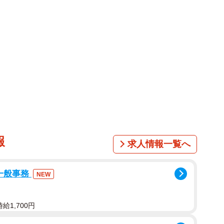
84W59H83。2025年8 月にメジャーデビューを果たし
メンバー。11月21日に写真集発売記念お渡し会を
SHIで開催する。趣味はサウナ、辛いものを食べること、お酒を
NWS）やInstagram（@hanon_inws）
報
求人情報一覧へ
一般事務
NEW
給1,700円