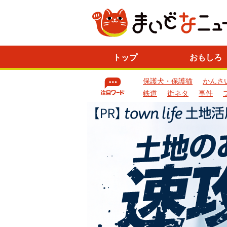
ニ
トップ
おもしろ
ュ
ー
保護犬・保護猫
かんさ
ス
一
鉄道
街ネタ
事件
覧