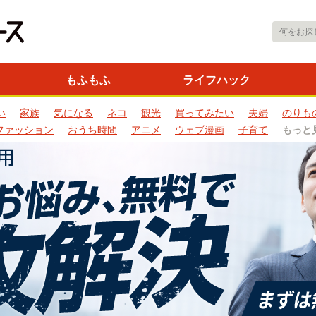
もふもふ
ライフハック
い
家族
気になる
ネコ
観光
買ってみたい
夫婦
のりも
ファッション
おうち時間
アニメ
ウェブ漫画
子育て
もっと