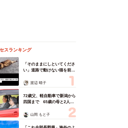
セスランキング
「そのままにしといてくださ
い」道路で動けない猫を前に
返された一言… 懸命に生き
ようとした4日間 「命の重
渡辺 晴子
さはみんな同じ」保護団体代
表の訴え
72歳父、軽自動車で新潟から
四国まで 65歳の母と2人で
3泊4日の旅 パーキングの休
憩まで分刻み… 「大学生で
山岡 もと子
も組まねえよ！」
「これ全部長野県」海外のよ