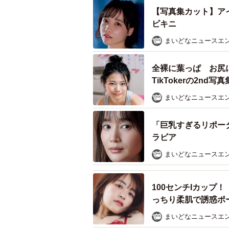
【写真集カット】ア
ビキニ
まいどなニュースエ
全裸に葉っぱ お尻
TikTokerの2n
まいどなニュースエ
「巨乳すぎるリポー
ラビア
まいどなニュースエ
100センチIカップ
っちり柔肌で誘惑ポ
まいどなニュースエ