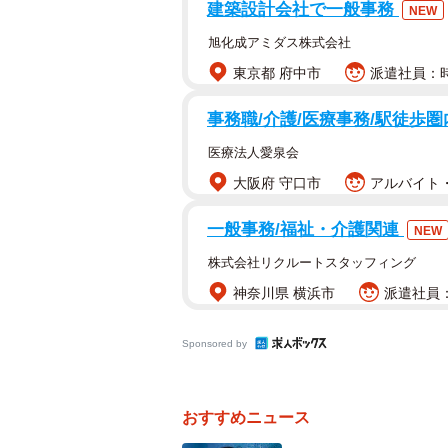
建築設計会社で一般事務
NEW
旭化成アミダス株式会社
東京都 府中市
派遣社員：時
事務職/介護/医療事務/駅徒歩圏
医療法人愛泉会
大阪府 守口市
アルバイト・
一般事務/福祉・介護関連
NEW
株式会社リクルートスタッフィング
神奈川県 横浜市
派遣社員：
Sponsored by
おすすめニュース