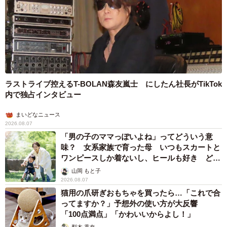
ラストライブ控えるT-BOLAN森友嵐士 にしたん社長がTikTok
内で独占インタビュー
まいどなニュース
2026.08.07
「男の子のママっぽいよね」ってどういう意
味？ 女系家族で育った母 いつもスカートと
ワンピースしか着ないし、ヒールも好き どの
へんが…
山岡 もと子
2026.08.07
猫用の爪研ぎおもちゃを買ったら…「これで合
ってますか？」予想外の使い方が大反響
「100点満点」「かわいいからよし！」