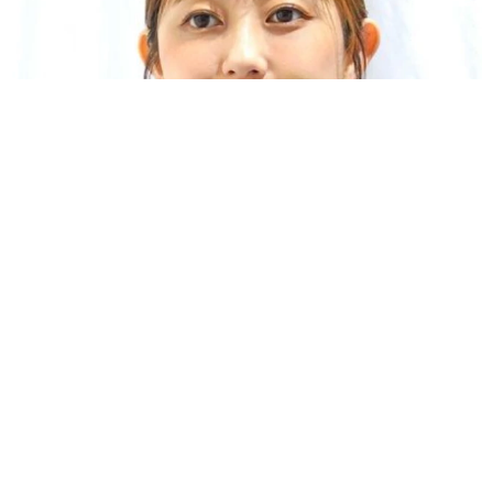
「人生こそがバラエティー」 マレーシア移住を報告した菊地亜
美 子どもの教育考え「小学校へ入学するこのタイミングで挑
戦」
まいどなトピック
2026.08.06
京都駅をぶらぶら→ホームの隅に何やら「ドロ
ン」のポーズをする忍者 この暑い中いったい
なぜ？ 近づいてみたら… 「見つかるなんて
未熟」
中将 タカノリ
2026.08.06
「明日ひま？」 知り合いから唐突なメッセー
ジ 用件次第で断ることもできる賢い返信文と