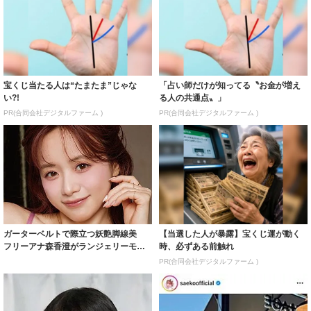
宝くじ当たる人は“たまたま”じゃな
「占い師だけが知ってる〝お金が増え
い?!
る人の共通点〟」
PR(合同会社デジタルファーム )
PR(合同会社デジタルファーム )
ガーターベルトで際立つ妖艶脚線美
【当選した人が暴露】宝くじ運が動く
フリーアナ森香澄がランジェリーモデ
時、必ずある前触れ
ルに ｢PE...
PR(合同会社デジタルファーム )