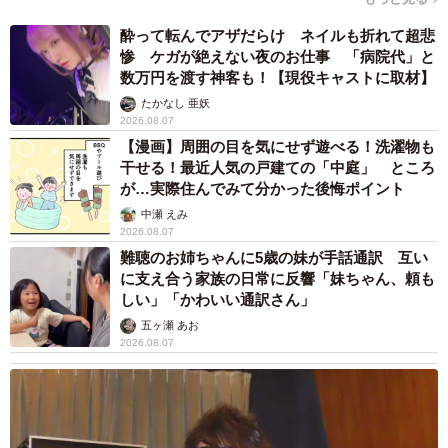
酔って転んでアザだらけ ネイルも折れて超悲
惨 ケガが絶えない夜のお仕事 「病院代」と
数万円を渡す神客も！【現役キャストに取材】
たかなし 亜妖
2026.08.07
【漫画】周囲の目を気にせず遊べる！洗濯物も
干せる！最近人気の戸建ての「中庭」 ところ
が…実際住んでみて分かった後悔ポイント
中瀬 えみ
2026.08.07
難聴のお姉ちゃんに5歳の妹が手話通訳 互い
に支え合う家族の日常に反響「妹ちゃん、頼も
しい」「かわいい通訳さん」
五ヶ瀬 あお
2026.08.07