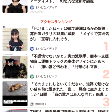
アーティスト」 幻想的な近影が話題
まいどなメディア
2026.08.07
アクセスランキング
「化けましたね～」10歳で綾瀬はるかの娘役→
雰囲気ガラリの18歳に成長 「メイクで雰囲気
が」「宝塚に入れそう」
まいどなメディア
「不謹慎でないかと」実力派歌手、熊本へ支援
物資…運搬トラックの車体デザインにためら
い 「痛いほど伝わる」「行動され立派」
まいどなトピック
「そのままにしといてください」道路で動けな
い猫を前に返された一言… 懸命に生きようと
した4日間 「命の重さはみんな同じ」保護団
体代表の訴え
渡辺 晴子
72歳父、軽自動車で新潟から四国まで 65歳の