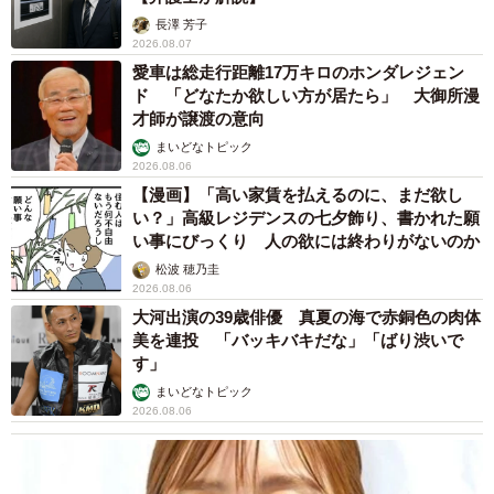
長澤 芳子
2026.08.07
愛車は総走行距離17万キロのホンダレジェン
ド 「どなたか欲しい方が居たら」 大御所漫
才師が譲渡の意向
まいどなトピック
2026.08.06
【漫画】「高い家賃を払えるのに、まだ欲し
い？」高級レジデンスの七夕飾り、書かれた願
い事にびっくり 人の欲には終わりがないのか
松波 穂乃圭
2026.08.06
大河出演の39歳俳優 真夏の海で赤銅色の肉体
美を連投 「バッキバキだな」「ばり渋いで
す」
まいどなトピック
2026.08.06