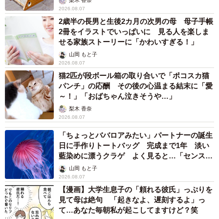
梨木 香奈
2026.08.07
2歳半の長男と生後2カ月の次男の母 母子手帳
2冊をイラストでいっぱいに 見る人を楽しま
せる家族ストーリーに「かわいすぎる！」
山岡 もと子
2026.08.07
猫2匹が段ボール箱の取り合いで「ポコスカ猫
パンチ」の応酬 その後の心温まる結末に「愛
～！」「おばちゃん泣きそうや…」
梨木 香奈
2026.08.07
「ちょっとババロアみたい」パートナーの誕生
日に手作りトートバッグ 完成まで1年 淡い
藍染めに漂うクラゲ よく見ると…「センスす
ごい」
山岡 もと子
2026.08.07
【漫画】大学生息子の「頼れる彼氏」っぷりを
見て母は絶句 「起きなよ、遅刻するよ」っ
て…あなた毎朝私が起こしてますけど？笑