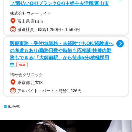
フ/週払いOK/ブランクOK/主婦主夫活躍/富山市
株式会社ウォーライト
富山県 富山市
派遣社員：時給1,250円～1,563円
医療事務・受付/無資格・未経験でもOK/経験者へ
の考慮もあり/勤務日数や時短も応相談!扶養内勤
務もできる/「大師前駅」から徒歩5分/積極採用
中
NEW
福寿会クリニック
東京都 足立区
アルバイト・パート：時給1,226円～