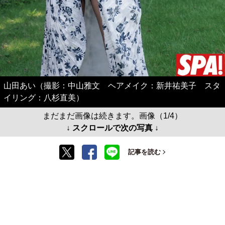
山田あい（撮影：中山雅文 ヘアメイク：新井祐美子 スタ
イリング：八杉直美）
まだまだ画像は続きます。画像（1/4）
↓ スクロールで次の写真 ↓
記事を読む