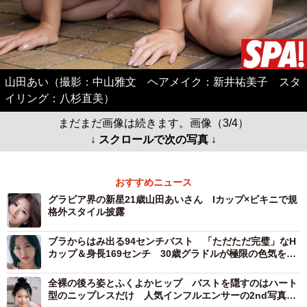
山田あい（撮影：中山雅文 ヘアメイク：新井祐美子 スタ
イリング：八杉直美）
まだまだ画像は続きます。画像（3/4）
↓ スクロールで次の写真 ↓
おすすめニュース
グラビア界の新星21歳山田あいさん Iカップ×ビキニで規
格外スタイル披露
ブラからはみ出る94センチバスト 「ただただ完璧」なH
カップ＆身長169センチ 30歳グラドルが極限の色気を表
現
全裸の後ろ姿とふくよかヒップ バストを隠すのはハート
型のニップレスだけ 人気インフルエンサーの2nd写真集