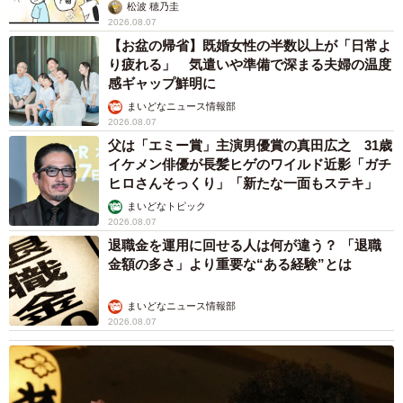
松波 穂乃圭
2026.08.07
【お盆の帰省】既婚女性の半数以上が「日常よ
り疲れる」 気遣いや準備で深まる夫婦の温度
感ギャップ鮮明に
まいどなニュース情報部
2026.08.07
父は「エミー賞」主演男優賞の真田広之 31歳
イケメン俳優が長髪ヒゲのワイルド近影「ガチ
ヒロさんそっくり」「新たな一面もステキ」
まいどなトピック
2026.08.07
退職金を運用に回せる人は何が違う？ 「退職
金額の多さ」より重要な“ある経験”とは
まいどなニュース情報部
2026.08.07