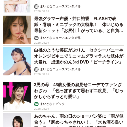
まいどなニュースエンタメ部
2026.08.07
最強グラマー声優・井口裕香 FLASHで表
紙・巻頭・ミニブックの大特集！ 体いじめる
最新ショット「お尻仕上がっている、と自負し
ています」「いくつになっても理想の身体でい
まいどなニュースエンタメ部
たい」
2026.08.07
白桃のような美尻がぷりん セクシーバニーや
オレンジビキニでミニマムグラマラスな肢体が
大暴れ 成瀬かのん3rd DVD「ピーチライン」
まいどなニュースエンタメ部
2026.08.07
3児の母 43歳女優の肩見せコーデでファンざ
わざわ 「色っぽすぎて思わず二度見」「むっ
かしからずっと可愛い」
まいどなトピック
2026.08.07
あのちゃん、雨の日のショーパン姿に「雨が似
合う」「脚めっちゃきれい！」「水も滴る良い