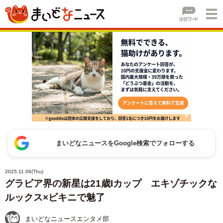
まいどなニュースをGoogle検索でフォローする
2025.11.06(Thu)
グラビア界の新星は21歳Iカップ エキゾチックな
ルックス×ビキニで魅了
まいどなニュースエンタメ部