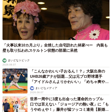
「火事以来10カ月ぶり」全焼した自宅訪れた林家ぺー 内装も
壁も取り払われスケルトン状態の部屋に呆然
まいどなトピック
2026.08.07
「こんなかわいい子おるん！？」大阪出身の
UHB26歳アナが話題…父は元プロ野球選手
「アイドルさんよりかわいい」「めちゃ爽や
か」
まいどなメディア
2026.08.07
世界一周中に3度も出会った運命的カップル
口では言えない「ジョージアの熱い夜」に「も
うやめぇや！」藤井が猛ツッコミ連発【新婚さ