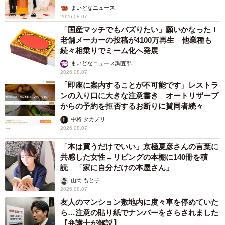
ん】
まいどなニュース
2026.08.07
「国産マッチでもバズりたい」願いかなった！
老舗メーカーの投稿が4100万再生 他業種も
続々相乗りでミーム化へ発展
まいどなニュース調査部
2026.08.07
「即座に案内することが不可能です」レストラ
ンの入り口に大きな注意書き オートリザーブ
からの予約を拒否するお断りに賛同者続々
中将 タカノリ
2026.08.07
「本は買うだけでいい」京極夏彦さんの言葉に
共感した女性→リビングの本棚に140冊を積
読 「家に自分だけの本屋さん」
山岡 もと子
2026.08.07
友人のマンション敷地内に度々車を停めていた
ら…注意の貼り紙でナンバーをさらされました
【弁護士が解説】