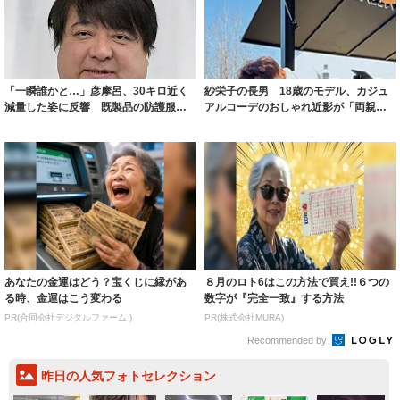
「一瞬誰かと…」彦摩呂、30キロ近く
紗栄子の長男 18歳のモデル、カジュ
減量した姿に反響 既製品の防護服が
アルコーデのおしゃれ近影が「両親の
着られると...
いいとこ取...
あなたの金運はどう？宝くじに縁があ
８月のロト6はこの方法で買え!!６つの
る時、金運はこう変わる
数字が『完全一致』する方法
PR(合同会社デジタルファーム )
PR(株式会社MURA)
Recommended by
昨日の人気フォトセレクション