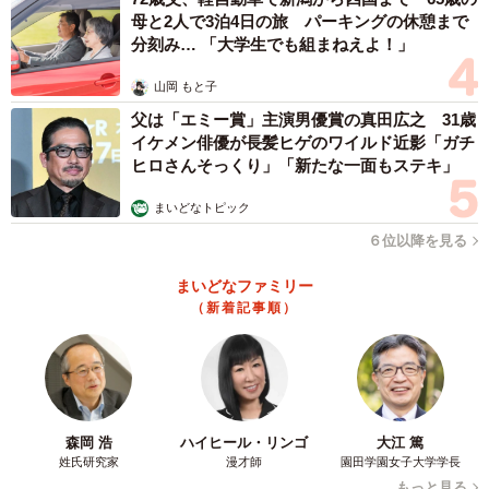
母と2人で3泊4日の旅 パーキングの休憩まで
分刻み… 「大学生でも組まねえよ！」
山岡 もと子
父は「エミー賞」主演男優賞の真田広之 31歳
イケメン俳優が長髪ヒゲのワイルド近影「ガチ
ヒロさんそっくり」「新たな一面もステキ」
まいどなトピック
６位以降を見る
まいどなファミリー
（新着記事順）
森岡 浩
ハイヒール・リンゴ
大江 篤
姓氏研究家
漫才師
園田学園女子大学学長
もっと見る