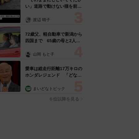
い」道路で動けない猫を前に
返された一言… 懸命に生き
ようとした4日間 「命の重
渡辺 晴子
さはみんな同じ」保護団体代
表の訴え
72歳父、軽自動車で新潟から
四国まで 65歳の母と2人で
3泊4日の旅 パーキングの休
憩まで分刻み… 「大学生で
山岡 もと子
も組まねえよ！」
愛車は総走行距離17万キロの
ホンダレジェンド 「どなた
か欲しい方が居たら」 大御
所漫才師が譲渡の意向
まいどなトピック
６位以降を見る