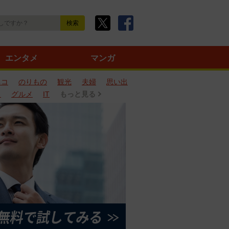
エンタメ
マンガ
ネコ
のりもの
観光
夫婦
思い出
タ
グルメ
IT
もっと見る