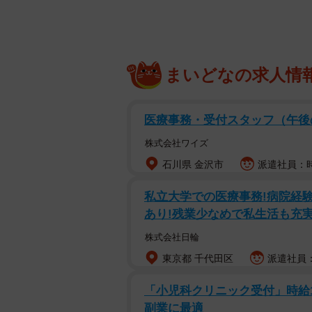
まいどなの求人情
医療事務・受付スタッフ（午
株式会社ワイズ
石川県 金沢市
派遣社員：時
私立大学での医療事務!病院経験
あり!残業少なめで私生活も充
株式会社日輪
東京都 千代田区
派遣社員：
「小児科クリニック受付」時給150
副業に最適