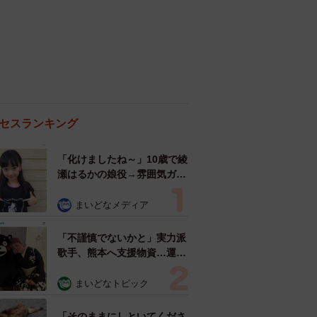
セスランキング
「化けましたね～」10歳で綾
瀬はるかの娘役→雰囲気ガラ
リの18歳に成長 「メイクで
雰囲気が」「宝塚に入れそ
まいどなメディア
う」
「不謹慎でないかと」実力派
歌手、熊本へ支援物資…運搬
トラックの車体デザインにた
めらい 「痛いほど伝わる」
まいどなトピック
「行動され立派」
「そのままにしといてくださ