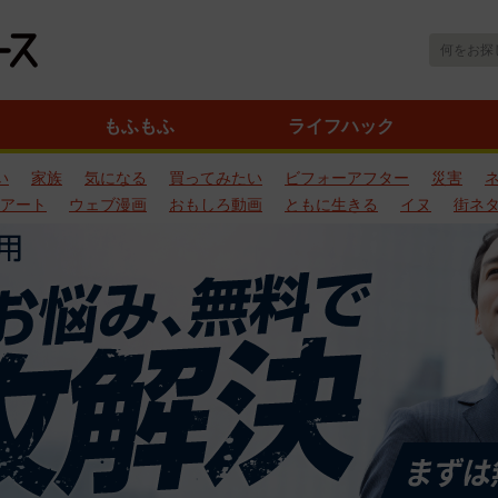
もふもふ
ライフハック
い
家族
気になる
買ってみたい
ビフォーアフター
災害
アート
ウェブ漫画
おもしろ動画
ともに生きる
イヌ
街ネ