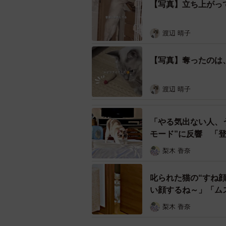
【写真】立ち上がっ
渡辺 晴子
【写真】奪ったのは
渡辺 晴子
「やる気出ない人、
モード”に反響 「
梨木 香奈
叱られた猫の“すね
い顔するね～」「ム
梨木 香奈