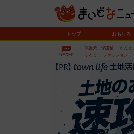
ニ
トップ
おもしろ
ュ
ー
保護犬・保護猫
かんさ
ス
一
くるま
ファッション
覧